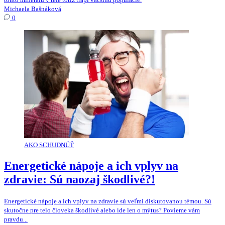
Michaela Bašnáková
0
AKO SCHUDNÚŤ
Energetické nápoje a ich vplyv na
zdravie: Sú naozaj škodlivé?!
Energetické nápoje a ich vplyv na zdravie sú veľmi diskutovanou témou. Sú
skutočne pre telo človeka škodlivé alebo ide len o mýtus? Povieme vám
pravdu...