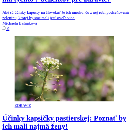
Aké sú účinky kapusty na človeka? Je ich mnoho, čo z nej robí podceňovanú
zeleninu, ktorej by sme mali jesť oveľa viac.
Michaela Bašnáková
0
ZDRAVIE
Účinky kapsičky pastierskej: Poznať by
ich mali najmä ženy!