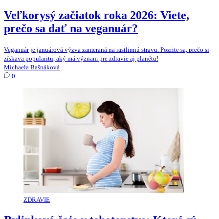
Veľkorysý začiatok roka 2026: Viete,
prečo sa dať na veganuár?
Veganuár je januárová výzva zameraná na rastlinnú stravu. Pozrite sa, prečo si
získava popularitu, aký má význam pre zdravie aj planétu!
Michaela Bašnáková
0
ZDRAVIE