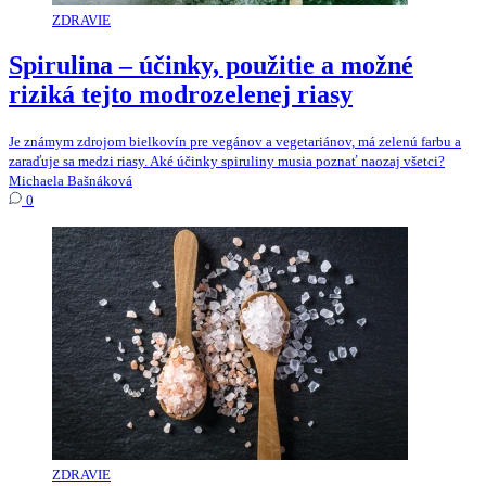
ZDRAVIE
Spirulina – účinky, použitie a možné
riziká tejto modrozelenej riasy
Je známym zdrojom bielkovín pre vegánov a vegetariánov, má zelenú farbu a
zaraďuje sa medzi riasy. Aké účinky spiruliny musia poznať naozaj všetci?
Michaela Bašnáková
0
ZDRAVIE