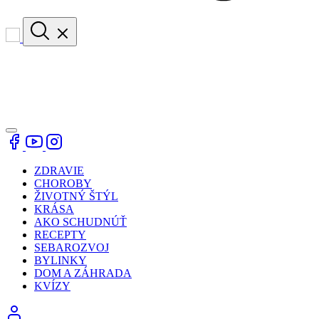
ZDRAVIE
CHOROBY
ŽIVOTNÝ ŠTÝL
KRÁSA
AKO SCHUDNÚŤ
RECEPTY
SEBAROZVOJ
BYLINKY
DOM A ZÁHRADA
KVÍZY