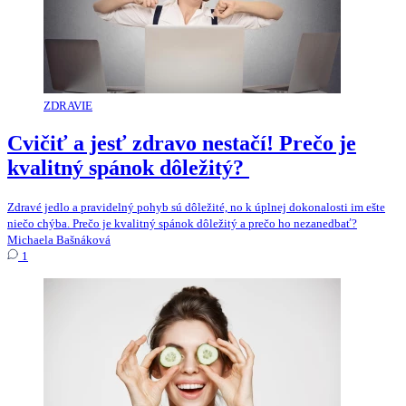
ZDRAVIE
Cvičiť a jesť zdravo nestačí! Prečo je
kvalitný spánok dôležitý? ​
Zdravé jedlo a pravidelný pohyb sú dôležité, no k úplnej dokonalosti im ešte
niečo chýba. Prečo je kvalitný spánok dôležitý a prečo ho nezanedbať?
Michaela Bašnáková
1