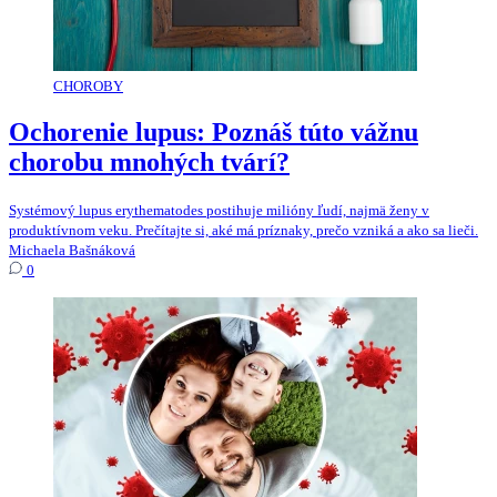
CHOROBY
Ochorenie lupus: Poznáš túto vážnu
chorobu mnohých tvárí?
Systémový lupus erythematodes postihuje milióny ľudí, najmä ženy v
produktívnom veku. Prečítajte si, aké má príznaky, prečo vzniká a ako sa lieči.
Michaela Bašnáková
0