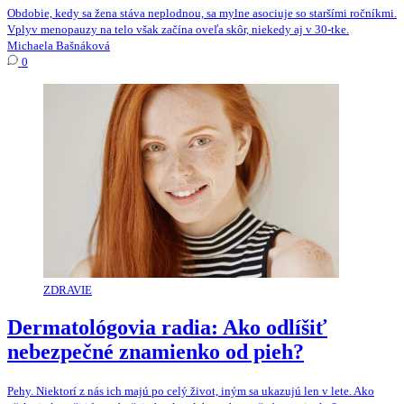
Obdobie, kedy sa žena stáva neplodnou, sa mylne asociuje so staršími ročníkmi.
Vplyv menopauzy na telo však začína oveľa skôr, niekedy aj v 30-tke.
Michaela Bašnáková
0
ZDRAVIE
Dermatológovia radia: Ako odlíšiť
nebezpečné znamienko od pieh?
Pehy. Niektorí z nás ich majú po celý život, iným sa ukazujú len v lete. Ako