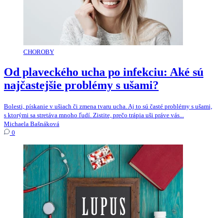
CHOROBY
Od plaveckého ucha po infekciu: Aké sú
najčastejšie problémy s ušami?
Bolesti, pískanie v ušiach či zmena tvaru ucha. Aj to sú časté problémy s ušami,
s ktorými sa stretáva mnoho ľudí. Zistite, prečo trápia uši práve vás...
Michaela Bašnáková
0