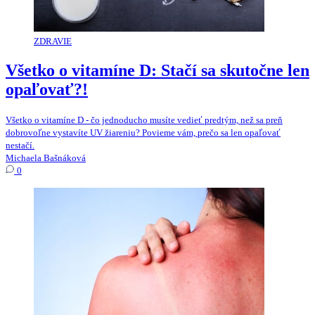
ZDRAVIE
Všetko o vitamíne D: Stačí sa skutočne len
opaľovať?!
Všetko o vitamíne D - čo jednoducho musíte vedieť predtým, než sa preň
dobrovoľne vystavíte UV žiareniu? Povieme vám, prečo sa len opaľovať
nestačí.
Michaela Bašnáková
0