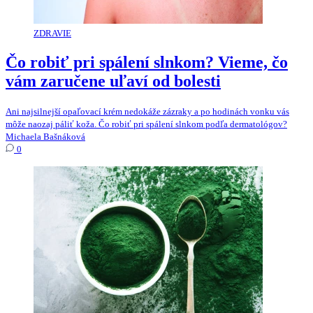
ZDRAVIE
Čo robiť pri spálení slnkom? Vieme, čo
vám zaručene uľaví od bolesti
Ani najsilnejší opaľovací krém nedokáže zázraky a po hodinách vonku vás
môže naozaj páliť koža. Čo robiť pri spálení slnkom podľa dermatológov?
Michaela Bašnáková
0