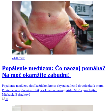
ZDRAVIE
Popálenie medúzou: Čo naozaj pomáha?
Na moč okamžite zabudni! ​
Popálenie medúzou desí každého, kto sa chystá na letnú dovolenku k moru.
Povieme vám, čo máte robiť, ak k nemu naozaj príde. Moč vynechajte! ​
Michaela Bašnáková
0