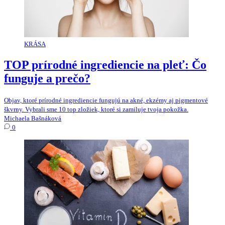
KRÁSA
TOP prírodné ingrediencie na pleť: Čo
funguje a prečo?
Objav, ktoré prírodné ingrediencie fungujú na akné, ekzémy aj pigmentové
škvrny. Vybrali sme 10 top zložiek, ktoré si zamiluje tvoja pokožka.
Michaela Bašnáková
0