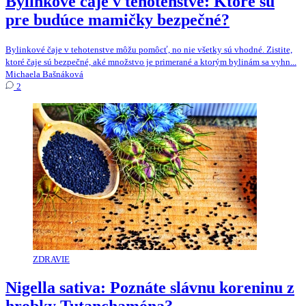
Bylinkové čaje v tehotenstve: Ktoré sú
pre budúce mamičky bezpečné?
Bylinkové čaje v tehotenstve môžu pomôcť, no nie všetky sú vhodné. Zistite,
ktoré čaje sú bezpečné, aké množstvo je primerané a ktorým bylinám sa vyhn...
Michaela Bašnáková
2
ZDRAVIE
Nigella sativa: Poznáte slávnu koreninu z