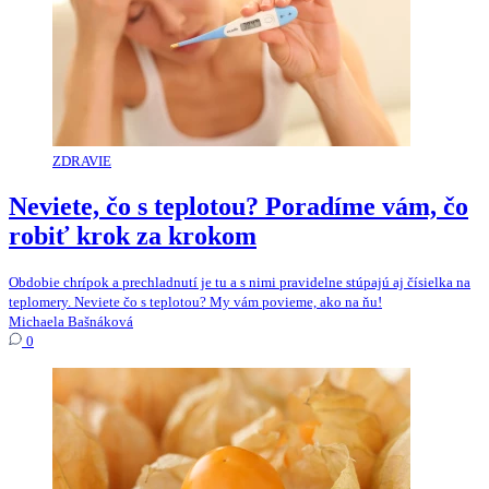
ZDRAVIE
Neviete, čo s teplotou? Poradíme vám, čo
robiť krok za krokom
Obdobie chrípok a prechladnutí je tu a s nimi pravidelne stúpajú aj čísielka na
teplomery. Neviete čo s teplotou? My vám povieme, ako na ňu!
Michaela Bašnáková
0