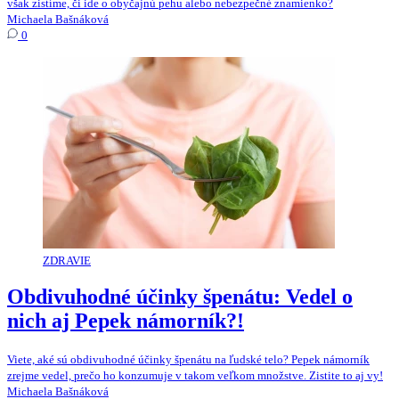
však zistíme, či ide o obyčajnú pehu alebo nebezpečné znamienko?
Michaela Bašnáková
0
ZDRAVIE
Obdivuhodné účinky špenátu: Vedel o
nich aj Pepek námorník?!
Viete, aké sú obdivuhodné účinky špenátu na ľudské telo? Pepek námorník
zrejme vedel, prečo ho konzumuje v takom veľkom množstve. Zistite to aj vy!
Michaela Bašnáková