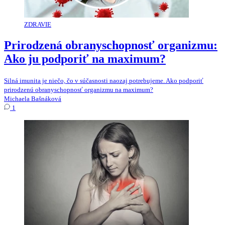
ZDRAVIE
Prirodzená obranyschopnosť organizmu:
Ako ju podporiť na maximum?
Silná imunita je niečo, čo v súčasnosti naozaj potrebujeme. Ako podporiť
prirodzenú obranyschopnosť organizmu na maximum?
Michaela Bašnáková
1