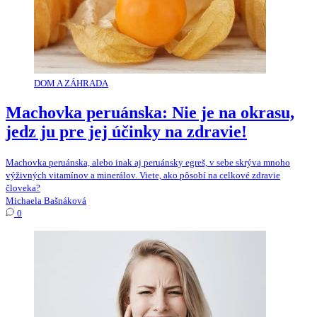
DOM A ZÁHRADA
Machovka peruánska: Nie je na okrasu,
jedz ju pre jej účinky na zdravie!
Machovka peruánska, alebo inak aj peruánsky egreš, v sebe skrýva mnoho
výživných vitamínov a minerálov. Viete, ako pôsobí na celkové zdravie
človeka?
Michaela Bašnáková
0