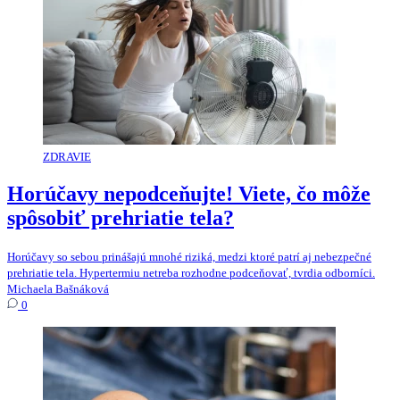
ZDRAVIE
Horúčavy nepodceňujte! Viete, čo môže
spôsobiť prehriatie tela?
Horúčavy so sebou prinášajú mnohé riziká, medzi ktoré patrí aj nebezpečné
prehriatie tela. Hypertermiu netreba rozhodne podceňovať, tvrdia odborníci.
Michaela Bašnáková
0