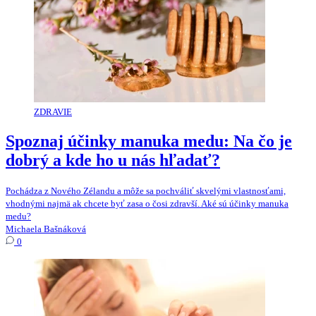
ZDRAVIE
Spoznaj účinky manuka medu: Na čo je
dobrý a kde ho u nás hľadať?
Pochádza z Nového Zélandu a môže sa pochváliť skvelými vlastnosťami,
vhodnými najmä ak chcete byť zasa o čosi zdravší. Aké sú účinky manuka
medu?
Michaela Bašnáková
0