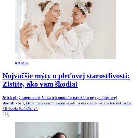
KRÁSA
Najväčšie mýty o pleťovej starostlivosti:
Zistite, ako vám škodia!
Je ich plný internet a držia sa ich mnohé z nás. Sú to mýty o pleťovej
starostlivosti, ktoré pleti časom začnú škodiť a my o tom nič ani len netušíme.
Michaela Bašnáková
0