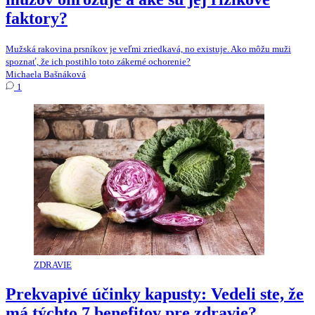
faktory?
Mužská rakovina prsníkov je veľmi zriedkavá, no existuje. Ako môžu muži
spoznať, že ich postihlo toto zákerné ochorenie?
Michaela Bašnáková
1
ZDRAVIE
Prekvapivé účinky kapusty: Vedeli ste, že
má týchto 7 benefitov pre zdravie?