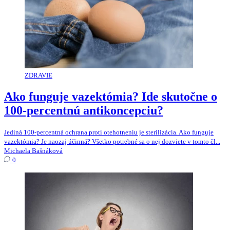
ZDRAVIE
Ako funguje vazektómia? Ide skutočne o
100-percentnú antikoncepciu?
Jediná 100-percentná ochrana proti otehotneniu je sterilizácia. Ako funguje
vazektómia? Je naozaj účinná? Všetko potrebné sa o nej dozviete v tomto čl...
Michaela Bašnáková
0