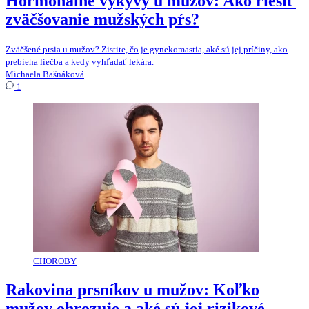
Hormonálne výkyvy u mužov: Ako riešiť
zväčšovanie mužských pŕs?
Zväčšené prsia u mužov? Zistite, čo je gynekomastia, aké sú jej príčiny, ako
prebieha liečba a kedy vyhľadať lekára.
Michaela Bašnáková
1
CHOROBY
Rakovina prsníkov u mužov: Koľko
mužov ohrozuje a aké sú jej rizikové