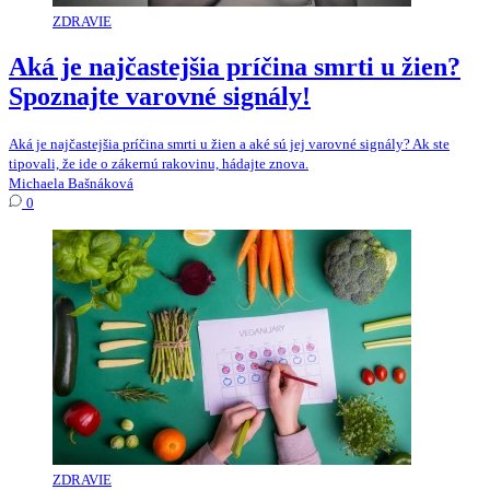
ZDRAVIE
Aká je najčastejšia príčina smrti u žien?
Spoznajte varovné signály!
Aká je najčastejšia príčina smrti u žien a aké sú jej varovné signály? Ak ste
tipovali, že ide o zákernú rakovinu, hádajte znova.
Michaela Bašnáková
0
ZDRAVIE