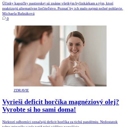
Účinky kapsičky pastierskej sú známe všetkým bylinkárkam a tým, ktorí
praktizujú alternatívne liečiteľstvo. Poznať by ich malo najmä nežné pohlavie.
Michaela Bašnáková
0
ZDRAVIE
Vyrieši deficit horčíka magnéziový olej?
Vyrobte si ho sami doma!
Niektorí odborníci označujú deficit horčíka za tichú pandémiu. Nedostatok
tohto minerálu v tele totiž trápi väčšinu populácie.