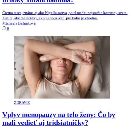
hrobky Tutanchamóna?
Čierna rasca, známa aj ako Nigella sativa, patrí medzi najstaršie koreniny sveta.
Zistite, aké má účinky, ako ju používať, pre koho je vhodná.
Michaela Bašnáková
0
ZDRAVIE
Vplyv menopauzy na telo ženy: Čo by
mali vedieť aj tridsiatničky?