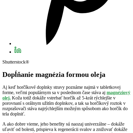
Shutterstock®
Dopĺňanie magnézia formou oleja
Aj keď horčíkové doplnky stravy poznáme najmä v tabletkovej
forme, veľmi populárnym sa v poslednom čase stáva aj
magnéziový
olej.
Koža totiž dokáže vstrebať horčík až 5-krát rýchlejšie v
porovnaní s orálnym užitím doplnkov, a tak sa horčíkový roztok v
rozprašovači stáva najrýchlejším možným spôsobom ako horčík do
tela doplniť.
A ako dobre vieme, jeho benefity sú naozaj univerzálne – dokáže
uľaviť od bolesti, prispieva k regenerácii svalov a znižovať dokáže