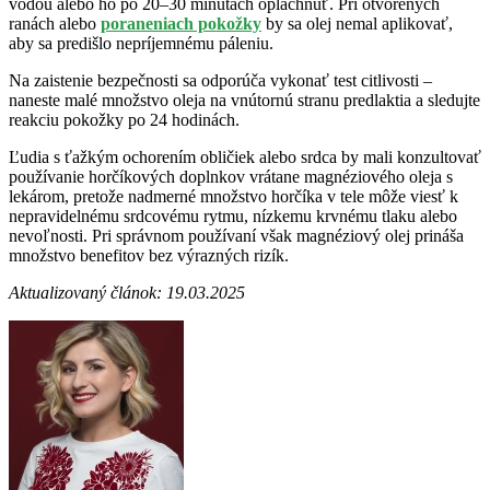
vodou alebo ho po 20–30 minútach opláchnuť. Pri otvorených
ranách alebo
poraneniach pokožky
by sa olej nemal aplikovať,
aby sa predišlo nepríjemnému páleniu.
Na zaistenie bezpečnosti sa odporúča vykonať test citlivosti –
naneste malé množstvo oleja na vnútornú stranu predlaktia a sledujte
reakciu pokožky po 24 hodinách.
Ľudia s ťažkým ochorením obličiek alebo srdca by mali konzultovať
používanie horčíkových doplnkov vrátane magnéziového oleja s
lekárom, pretože nadmerné množstvo horčíka v tele môže viesť k
nepravidelnému srdcovému rytmu, nízkemu krvnému tlaku alebo
nevoľnosti. Pri správnom používaní však magnéziový olej prináša
množstvo benefitov bez výrazných rizík.
Aktualizovaný článok: 19.03.2025