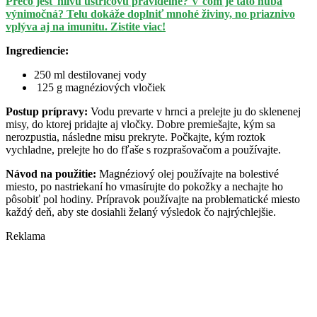
Prečo jesť hlivu ustricovú pravidelne? V čom je táto huba
výnimočná? Telu dokáže doplniť mnohé živiny, no priaznivo
vplýva aj na imunitu. Zistite viac!
Ingrediencie:
250 ml destilovanej vody
125 g magnéziových vločiek
Postup prípravy:
Vodu prevarte v hrnci a prelejte ju do sklenenej
misy, do ktorej pridajte aj vločky. Dobre premiešajte, kým sa
nerozpustia, následne misu prekryte. Počkajte, kým roztok
vychladne, prelejte ho do fľaše s rozprašovačom a používajte.
Návod na použitie:
Magnéziový olej používajte na bolestivé
miesto, po nastriekaní ho vmasírujte do pokožky a nechajte ho
pôsobiť pol hodiny. Prípravok používajte na problematické miesto
každý deň, aby ste dosiahli želaný výsledok čo najrýchlejšie.
Reklama