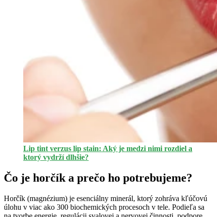
Lip tint verzus lip stain: Aký je medzi nimi rozdiel a
ktorý vydrží dlhšie?
Čo je horčík a prečo ho potrebujeme?
Horčík (magnézium) je esenciálny minerál, ktorý zohráva kľúčovú
úlohu v viac ako 300 biochemických procesoch v tele. Podieľa sa
na tvorbe energie, regulácii svalovej a nervovej činnosti, podpore