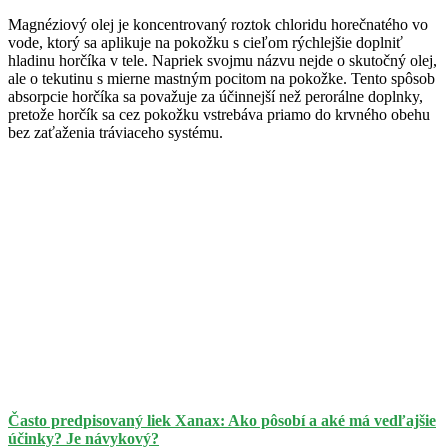
Magnéziový olej je koncentrovaný roztok chloridu horečnatého vo
vode, ktorý sa aplikuje na pokožku s cieľom rýchlejšie doplniť
hladinu horčíka v tele. Napriek svojmu názvu nejde o skutočný olej,
ale o tekutinu s mierne mastným pocitom na pokožke. Tento spôsob
absorpcie horčíka sa považuje za účinnejší než perorálne doplnky,
pretože horčík sa cez pokožku vstrebáva priamo do krvného obehu
bez zaťaženia tráviaceho systému.
Často predpisovaný liek Xanax: Ako pôsobí a aké má vedľajšie
účinky? Je návykový?