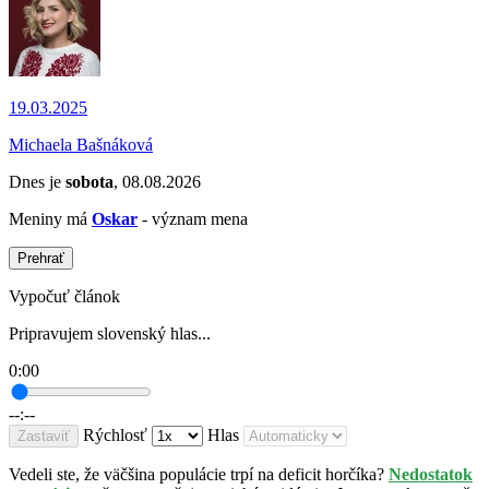
19.03.2025
Michaela Bašnáková
Dnes je
sobota
, 08.08.2026
Meniny má
Oskar
- význam mena
Prehrať
Vypočuť článok
Pripravujem slovenský hlas...
0:00
--:--
Rýchlosť
Hlas
Zastaviť
Vedeli ste, že väčšina populácie trpí na deficit horčíka?
Nedostatok