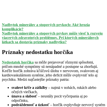
Nadbytok minerálov a stopových prvkoch: Aké hrozia
komplikácie?
Nadbytok minerálov a stopových prvkov môže viesť k rozvoju
viacerých zdravotných problémov. Pri ktorých minerálnych
látkach sa dostavia príznaky nadbytku?
Príznaky nedostatku horčíka
Nedostatok horčíka
sa môže prejavovať rôznymi spôsobmi,
pričom mnohé symptómy sú nenápadné a postupne sa zhoršujú.
Keďže horčík zohráva kľúčovú úlohu v nervovom, svalovom aj
kardiovaskulárnom systéme, jeho deficit môže ovplyvniť telo aj
psychiku. Medzi najčastejšie príznaky patria:
svalové kŕče a zášklby
– najmä v nohách, rukách alebo
očných viečkach,
únava a slabosť
– neustály pocit vyčerpania aj po
odpočinku,
podráždenosť a úzkosť
– horčík ovplyvňuje nervový systém