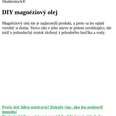
Shutterstock®
DIY magnéziový olej
Magnéziový olej nie je najlacnejší produkt, a preto sa ho oplatí
vyrobiť si doma. Slovo olej v jeho názve je pritom zavádzajúci, ide
totiž o jednoduchý roztok zložený z prírodného horčíka a vody.
Prečo jesť hlivu ustricovú? Dokáže viac, ako len podporiť
imunitu!