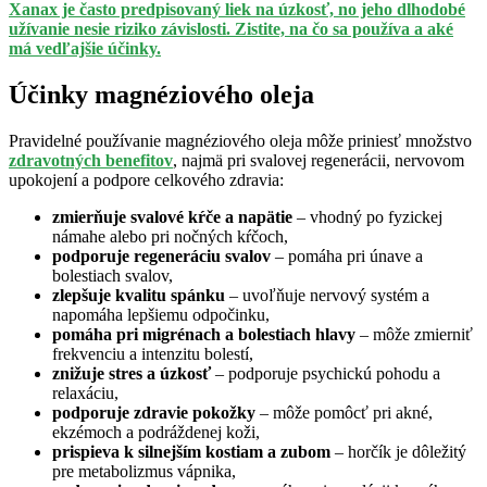
Xanax je často predpisovaný liek na úzkosť, no jeho dlhodobé
užívanie nesie riziko závislosti. Zistite, na čo sa používa a aké
má vedľajšie účinky.
Účinky magnéziového oleja
Pravidelné používanie magnéziového oleja môže priniesť množstvo
zdravotných benefitov
, najmä pri svalovej regenerácii, nervovom
upokojení a podpore celkového zdravia:
zmierňuje svalové kŕče a napätie
– vhodný po fyzickej
námahe alebo pri nočných kŕčoch,
podporuje regeneráciu svalov
– pomáha pri únave a
bolestiach svalov,
zlepšuje kvalitu spánku
– uvoľňuje nervový systém a
napomáha lepšiemu odpočinku,
pomáha pri migrénach a bolestiach hlavy
– môže zmierniť
frekvenciu a intenzitu bolestí,
znižuje stres a úzkosť
– podporuje psychickú pohodu a
relaxáciu,
podporuje zdravie pokožky
– môže pomôcť pri akné,
ekzémoch a podráždenej koži,
prispieva k silnejším kostiam a zubom
– horčík je dôležitý
pre metabolizmus vápnika,