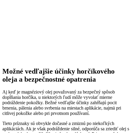
Možné vedľajšie účinky horčíkového
oleja a bezpečnostné opatrenia
Aj keď je magnéziový olej považovaný za bezpečný spôsob
dopĺňania horčíka, u niektorých ľudí môže vyvolať mierne
podráždenie pokožky. Bežné vedľajšie účinky zahŕňajú pocit
brnenia, pálenia alebo svrbenia na miestach aplikácie, najmä pri
citlivej pokožke alebo pri prvotnom používaní.
Tieto príznaky sú obvykle dočasné a zmiznú po niekoľkých
aplikáciách. Ak je však podráždenie silné, odporúča sa zriediť olej s