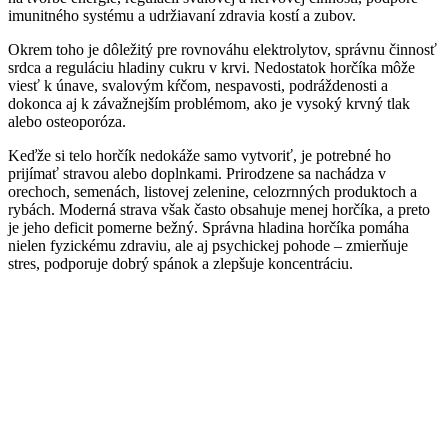
imunitného systému a udržiavaní zdravia kostí a zubov.
Okrem toho je dôležitý pre rovnováhu elektrolytov, správnu činnosť
srdca a reguláciu hladiny cukru v krvi. Nedostatok horčíka môže
viesť k únave, svalovým kŕčom, nespavosti, podráždenosti a
dokonca aj k závažnejším problémom, ako je vysoký krvný tlak
alebo osteoporóza.
Keďže si telo horčík nedokáže samo vytvoriť, je potrebné ho
prijímať stravou alebo doplnkami. Prirodzene sa nachádza v
orechoch, semenách, listovej zelenine, celozrnných produktoch a
rybách. Moderná strava však často obsahuje menej horčíka, a preto
je jeho deficit pomerne bežný. Správna hladina horčíka pomáha
nielen fyzickému zdraviu, ale aj psychickej pohode – zmierňuje
stres, podporuje dobrý spánok a zlepšuje koncentráciu.