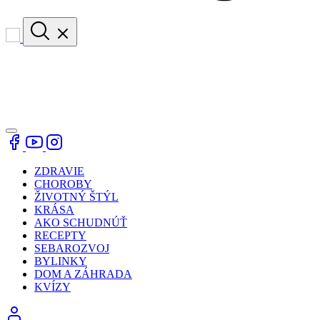
ZDRAVIE
CHOROBY
ŽIVOTNÝ ŠTÝL
KRÁSA
AKO SCHUDNÚŤ
RECEPTY
SEBAROZVOJ
BYLINKY
DOM A ZÁHRADA
KVÍZY