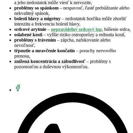
a jeho nedostatok môže viesť k nervozite,
problémy so spánkom
– nespavosť, časté prebúdzanie alebo
nekvalitný spánok,
bolesti hlavy a migrény
– nedostatok horčíka môže zhoršiť
intenzitu a frekvenciu bolestí hlavy,
srdcové arytmie
–
nepravidelný srdcový tep
, búšenie srdca,
oslabené kosti
– vyššie riziko osteoporózy a rednutia kostí,
problémy s trávením
– zápcha, nafukovanie alebo
nevoľnosť,
tŕpnutie a mravčenie končatín
– poruchy nervového
prenosu,
znížená koncentrácia a zábudlivosť
– problémy s
pozornosťou a duševnou výkonnosťou.