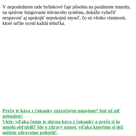
V neposlednom rade bylinkové čaje pôsobia na posilnenie imunity,
na správne fungovanie tráviaceho systému, dokážu vyliečiť
nespavosť aj upokojiť nepokojnú myseľ, čo sú všetko vlastnosti,
ktoré určite ocení každá tehuľka.
Prečo je káva z čakanky zázračným nápojom? Inú už piť
nebudete!
Viete, vďaka čomu je slávna káva z čakanky a prečo si ju
mnohí obľúbili? Ide o zdravý nápoj, vďaka ktorému si tiež
môžete zdravotne polepšiť.