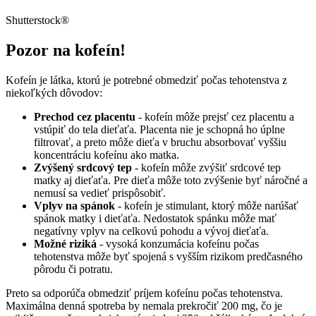
Shutterstock®
Pozor na kofeín!
Kofeín je látka, ktorú je potrebné obmedziť počas tehotenstva z
niekoľkých dôvodov:
Prec
hod cez placentu
- kofeín môže prejsť cez placentu a
vstúpiť do tela dieťaťa. Placenta nie je schopná ho úplne
filtrovať, a preto môže dieťa v bruchu absorbovať vyššiu
koncentráciu kofeínu ako matka.
Zvýšený srdcový tep
- kofeín môže zvýšiť srdcové tep
matky aj dieťaťa. Pre dieťa môže toto zvýšenie byť náročné a
nemusí sa vedieť prispôsobiť.
Vplyv na spánok
- kofeín je stimulant, ktorý môže narúšať
spánok matky i dieťaťa. Nedostatok spánku môže mať
negatívny vplyv na celkovú pohodu a vývoj dieťaťa.
Možné riziká
- vysoká konzumácia kofeínu počas
tehotenstva môže byť spojená s vyšším rizikom predčasného
pôrodu či potratu.
Preto sa odporúča obmedziť príjem kofeínu počas tehotenstva.
Maximálna denná spotreba by nemala prekročiť 200 mg, čo je