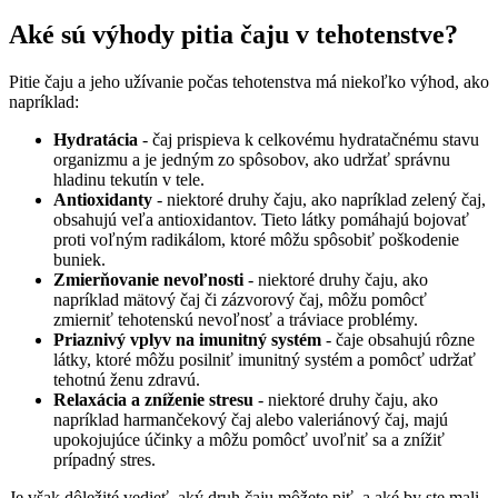
Aké sú výhody pitia čaju v tehotenstve?
Pitie čaju a jeho užívanie počas tehotenstva má niekoľko výhod, ako
napríklad:
Hy
dratácia
- čaj prispieva k celkovému hydratačnému stavu
organizmu a je jedným zo spôsobov, ako udržať správnu
hladinu tekutín v tele.
Antioxidanty
- niektoré druhy čaju, ako napríklad zelený čaj,
obsahujú veľa antioxidantov. Tieto látky pomáhajú bojovať
proti voľným radikálom, ktoré môžu spôsobiť poškodenie
buniek.
Zmierňovanie nevoľnosti
- niektoré druhy čaju, ako
napríklad mätový čaj či zázvorový čaj, môžu pomôcť
zmierniť tehotenskú nevoľnosť a tráviace problémy.
Priaznivý vplyv na imunitný systém
- čaje obsahujú rôzne
látky, ktoré môžu posilniť imunitný systém a pomôcť udržať
tehotnú ženu zdravú.
Relaxácia a zníženie stresu
- niektoré druhy čaju, ako
napríklad harmančekový čaj alebo valeriánový čaj, majú
upokojujúce účinky a môžu pomôcť uvoľniť sa a znížiť
prípadný stres.
Je však dôležité vedieť, aký druh čaju môžete piť, a aké by ste mali