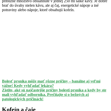
približne množstvo obsiahnuté v jednej 250 ml šálke kávy. Je dobré
brať do úvahy nielen kávu, ale aj čaj, energetické nápoje a iné
potraviny alebo nápoje, ktoré obsahujú kofeín.
Bolesť prsníka môže mať rôzne príčiny – banálne aj veľmi
vážne! Kedy vyhľadať lekára?
Zistite, aké sú najčastejšie príčiny bolesti prsníka a kedy by ste
mali vyhľadať odborníka. Prečítajte si o bežných aj
patologických príčinách!
Kofeín a čaje