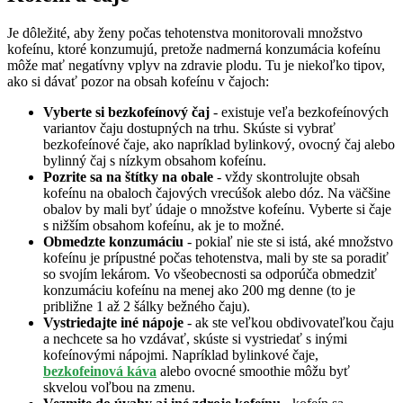
Je dôležité, aby ženy počas tehotenstva monitorovali množstvo
kofeínu, ktoré konzumujú, pretože nadmerná konzumácia kofeínu
môže mať negatívny vplyv na zdravie plodu. Tu je niekoľko tipov,
ako si dávať pozor na obsah kofeínu v čajoch:
Vy
berte si bezkofeínový čaj
- existuje veľa bezkofeínových
variantov čaju dostupných na trhu. Skúste si vybrať
bezkofeínové čaje, ako napríklad bylinkový, ovocný čaj alebo
bylinný čaj s nízkym obsahom kofeínu.
Pozrite sa na štítky na obale
- vždy skontrolujte obsah
kofeínu na obaloch čajových vrecúšok alebo dóz. Na väčšine
obalov by mali byť údaje o množstve kofeínu. Vyberte si čaje
s nižším obsahom kofeínu, ak je to možné.
Obmedzte konzumáciu
- pokiaľ nie ste si istá, aké množstvo
kofeínu je prípustné počas tehotenstva, mali by ste sa poradiť
so svojím lekárom. Vo všeobecnosti sa odporúča obmedziť
konzumáciu kofeínu na menej ako 200 mg denne (to je
približne 1 až 2 šálky bežného čaju).
Vystriedajte iné nápoje
- ak ste veľkou obdivovateľkou čaju
a nechcete sa ho vzdávať, skúste si vystriedať s inými
kofeínovými nápojmi. Napríklad bylinkové čaje,
bezkofeinová káva
alebo ovocné smoothie môžu byť
skvelou voľbou na zmenu.