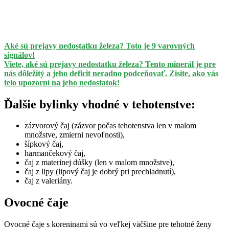
Aké sú prejavy nedostatku železa? Toto je 9 varovných
signálov!
Viete, aké sú prejavy nedostatku železa? Tento minerál je pre
nás dôležitý a jeho deficit neradno podceňovať. Zisite, ako vás
telo upozorní na jeho nedostatok!
Ďalšie bylinky vhodné v tehotenstve:
zázvorový čaj (zázvor počas tehotenstva len v malom
množstve, zmierni nevoľnosti),
šípkový čaj,
harmančekový čaj,
čaj z materinej dúšky (len v malom množstve),
čaj z lipy (lipový čaj je dobrý pri prechladnutí),
čaj z valeriány.
Ovocné čaje
Ovocné čaje s koreninami sú vo veľkej väčšine pre tehotné ženy