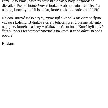
ženy. Je to však i čas plný starostí a obáv o svoje nenarodené
dieťatko. Preto tehotné ženy prirodzene obmedzujú určité jedlá a
nápoje, ktoré by mohli bábätku, ktoré nosia pod srdcom, ublížiť.
Nejedia surové mäso a ryby, vyraďujú alkohol a niektoré sa úplne
vzdajú i kofeínu. Bylinkové čaje v tehotenstve sú presne takýmto
nápojom, ktorého sa ženy v očakávaní často boja. Ktoré bylinkové
čaju sú počas tehotenstva vhodné a na ktoré si treba dávať naopak
pozor?
Reklama