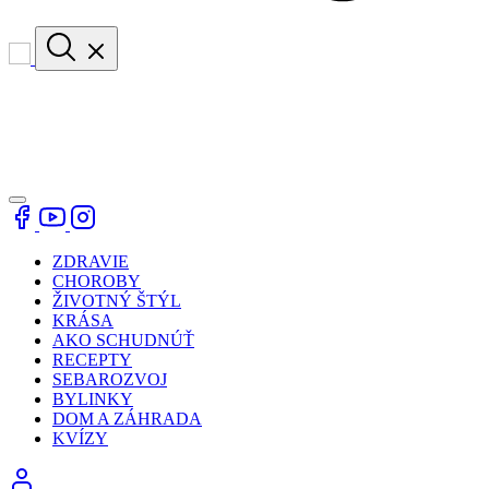
ZDRAVIE
CHOROBY
ŽIVOTNÝ ŠTÝL
KRÁSA
AKO SCHUDNÚŤ
RECEPTY
SEBAROZVOJ
BYLINKY
DOM A ZÁHRADA
KVÍZY