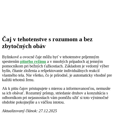
Čaj v tehotenstve s rozumom a bez
zbytočných obáv
Bylinkové a ovocné čaje môžu byť v tehotenstve príjemným
spestrením
pitného režimu
a v mnohých prípadoch aj jemným
pomocníkom pri bežných ťažkostiach. Základom je vedomý výber
bylín, čítanie zloženia a rešpektovanie individuálnych reakcií
vlastného tela. Nie všetko, čo je prírodné, je automaticky vhodné pre
každú tehotnú ženu.
Ak k pitiu čajov pristupujete s mierou a informovanosťou, nemusíte
sa ich obávať. Rozumný prístup, striedanie druhov a konzultácia s
odborníkom pri nejasnostiach vám pomôžu užiť si toto výnimočné
obdobie pokojnejšie a s väčšou istotou.
Aktualizovaný článok: 27.12.2025