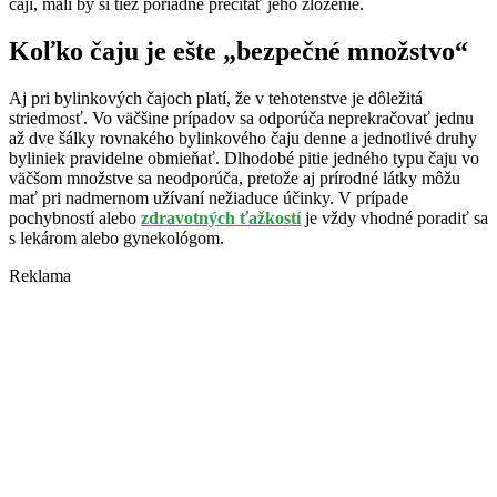
čaji, mali by si tiež poriadne prečítať jeho zloženie.
Koľko čaju je ešte „bezpečné množstvo“
Aj pri bylinkových čajoch platí, že v tehotenstve je dôležitá
striedmosť. Vo väčšine prípadov sa odporúča neprekračovať jednu
až dve šálky rovnakého bylinkového čaju denne a jednotlivé druhy
byliniek pravidelne obmieňať. Dlhodobé pitie jedného typu čaju vo
väčšom množstve sa neodporúča, pretože aj prírodné látky môžu
mať pri nadmernom užívaní nežiaduce účinky. V prípade
pochybností alebo
zdravotných ťažkostí
je vždy vhodné poradiť sa
s lekárom alebo gynekológom.
Reklama