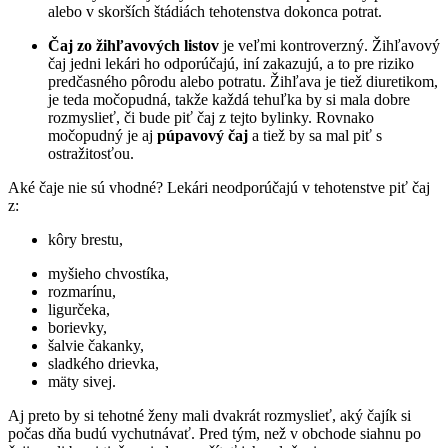
alebo v skorších štádiách tehotenstva dokonca potrat.
Čaj zo žihľavových listov
je veľmi kontroverzný. Žihľavový
čaj jedni lekári ho odporúčajú, iní zakazujú, a to pre riziko
predčasného pôrodu alebo potratu. Žihľava je tiež diuretikom,
je teda močopudná, takže každá tehuľka by si mala dobre
rozmyslieť, či bude piť čaj z tejto bylinky. Rovnako
močopudný je aj
púpavový čaj
a tiež by sa mal piť s
ostražitosťou.
Aké čaje nie sú vhodné? Lekári neodporúčajú v tehotenstve piť čaj
z:
kôry brestu,
myšieho chvostíka,
rozmarínu,
ligurčeka,
borievky,
šalvie čakanky,
sladkého drievka,
mäty sivej.
Aj preto by si tehotné ženy mali dvakrát rozmyslieť, aký čajík si
počas dňa budú vychutnávať. Pred tým, než v obchode siahnu po