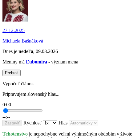
27.12.2025
Michaela Bašnáková
Dnes je
nedeľa
, 09.08.2026
Meniny má
Ľubomíra
- význam mena
Prehrať
Vypočuť článok
Pripravujem slovenský hlas...
0:00
--:--
Rýchlosť
Hlas
Zastaviť
Tehotenstvo
je nepochybne veľmi výnimočným obdobím v živote