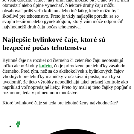
obmedziť alebo úplne vynechať. Niektoré druhy čaju môžu
obsahovať príliš veľa kofeínu alebo iné látky, ktoré môžu byť
škodlivé pre tehotenstvo. Preto je vždy najlepšie poradiť sa so
svojím lekárom alebo gynekológom, ktorý vám môže odporučiť
najvhodnejší druh čaju počas tehotenstva.
Najlepšie bylinkové čaje, ktoré sú
bezpečné počas tehotenstva
Bylinné čaje na rozdiel od čierneho či zeleného čaju neobsahujú
toľko alebo žiadny
kofeín
, čo je prirodzene pre tehuľky zásah do
čierneho. Pred tým, než sa do akéhokoľvek z bylinkových čajov
vhodných pre tehuľky mamičky v očakávaní pustia, mali by si
uvedomiť, že tieto výrobky nepodliehajú takej prísnej kontrole ako
napríklad voľnopredajné lieky. Preto by mali aj tieto čajíky popíjať s
rozumom, teda v primeranom množstve.
Ktoré bylinkové čaje sú teda pre tehotné ženy najvhodnejšie?