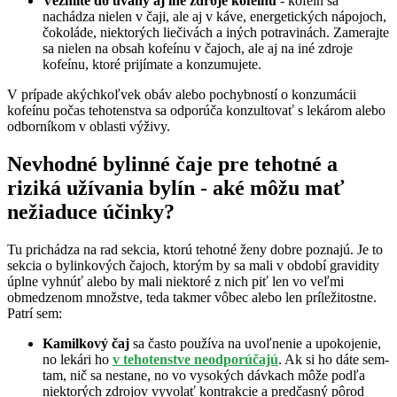
Vezmite do úvahy aj iné zdroje kofeínu
- kofeín sa
nachádza nielen v čaji, ale aj v káve, energetických nápojoch,
čokoláde, niektorých liečivách a iných potravinách. Zamerajte
sa nielen na obsah kofeínu v čajoch, ale aj na iné zdroje
kofeínu, ktoré prijímate a konzumujete.
V prípade akýchkoľvek obáv alebo pochybností o konzumácii
kofeínu počas tehotenstva sa odporúča konzultovať s lekárom alebo
odborníkom v oblasti výživy.
Nevhodné bylinné čaje pre tehotné a
riziká užívania bylín - aké môžu mať
nežiaduce účinky?
Tu prichádza na rad sekcia, ktorú tehotné ženy dobre poznajú. Je to
sekcia o bylinkových čajoch, ktorým by sa mali v období gravidity
úplne vyhnúť alebo by mali niektoré z nich piť len vo veľmi
obmedzenom množstve, teda takmer vôbec alebo len príležitostne.
Patrí sem:
K
amilkový čaj
sa často používa na uvoľnenie a upokojenie,
no lekári ho
v tehotenstve neodporúčajú
. Ak si ho dáte sem-
tam, nič sa nestane, no vo vysokých dávkach môže podľa
niektorých zdrojov vyvolať kontrakcie a predčasný pôrod