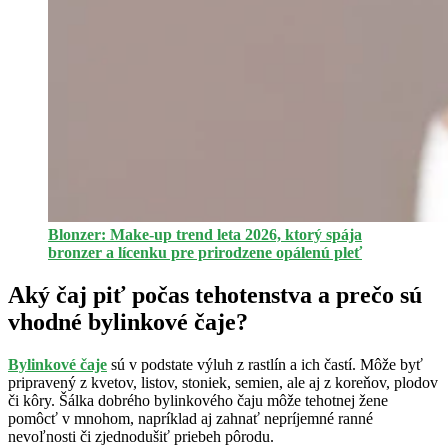
Blonzer: Make-up trend leta 2026, ktorý spája
bronzer a lícenku pre prirodzene opálenú pleť
Aký čaj piť počas tehotenstva a prečo sú
vhodné bylinkové čaje?
Bylinkové čaje
sú v podstate výluh z rastlín a ich častí. Môže byť
pripravený z kvetov, listov, stoniek, semien, ale aj z koreňov, plodov
či kôry. Šálka dobrého bylinkového čaju môže tehotnej žene
pomôcť v mnohom, napríklad aj zahnať nepríjemné ranné
nevoľnosti či zjednodušiť priebeh pôrodu.