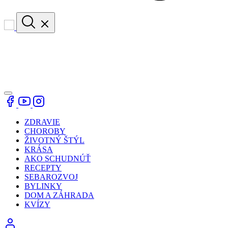
ZDRAVIE
CHOROBY
ŽIVOTNÝ ŠTÝL
KRÁSA
AKO SCHUDNÚŤ
RECEPTY
SEBAROZVOJ
BYLINKY
DOM A ZÁHRADA
KVÍZY