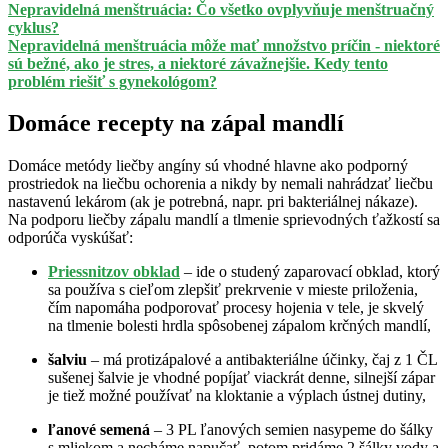
Nepravidelná menštruácia: Čo všetko ovplyvňuje menštruačný
cyklus?
Nepravidelná menštruácia môže mať množstvo príčin - niektoré
sú bežné, ako je stres, a niektoré závažnejšie. Kedy tento
problém riešiť s gynekológom?
Domáce recepty na zápal mandlí
Domáce metódy liečby angíny sú vhodné hlavne ako podporný
prostriedok na liečbu ochorenia a nikdy by nemali nahrádzať liečbu
nastavenú lekárom (ak je potrebná, napr. pri bakteriálnej nákaze).
Na podporu liečby zápalu mandlí a tlmenie sprievodných ťažkostí sa
odporúča vyskúšať:
Priessnitzov obklad
– ide o studený zaparovací obklad, ktorý
sa používa s cieľom zlepšiť prekrvenie v mieste priloženia,
čím napomáha podporovať procesy hojenia v tele, je skvelý
na tlmenie bolesti hrdla spôsobenej zápalom krčných mandlí,
šalviu
– má protizápalové a antibakteriálne účinky, čaj z 1 ČL
sušenej šalvie je vhodné popíjať viackrát denne, silnejší zápar
je tiež možné používať na kloktanie a výplach ústnej dutiny,
ľanové semená
– 3 PL ľanových semien nasypeme do šálky
s mliekom a necháme napučať, potom pridáme 2 šálky vody a