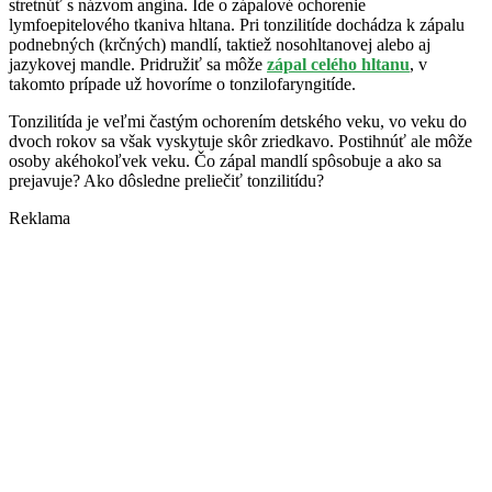
stretnúť s názvom angína. Ide o zápalové ochorenie
lymfoepitelového tkaniva hltana. Pri tonzilitíde dochádza k zápalu
podnebných (krčných) mandlí, taktiež nosohltanovej alebo aj
jazykovej mandle. Pridružiť sa môže
zápal celého hltanu
, v
takomto prípade už hovoríme o tonzilofaryngitíde.
Tonzilitída je veľmi častým ochorením detského veku, vo veku do
dvoch rokov sa však vyskytuje skôr zriedkavo. Postihnúť ale môže
osoby akéhokoľvek veku. Čo zápal mandlí spôsobuje a ako sa
prejavuje? Ako dôsledne preliečiť tonzilitídu?
Reklama