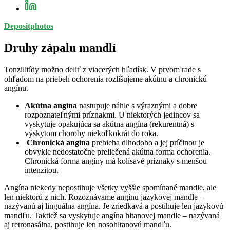
Depositphotos
Druhy zápalu mandlí
Tonzilitídy možno deliť z viacerých hľadísk. V prvom rade s
ohľadom na priebeh ochorenia rozlišujeme akútnu a chronickú
angínu.
Akútna angína
nastupuje náhle s výraznými a dobre
rozpoznateľnými príznakmi. U niektorých jedincov sa
vyskytuje opakujúca sa akútna angína (rekurentná) s
výskytom choroby niekoľkokrát do roka.
Chronická angína
prebieha dlhodobo a jej príčinou je
obvykle nedostatočne preliečená akútna forma ochorenia.
Chronická forma angíny má kolísavé príznaky s menšou
intenzitou.
Angína niekedy nepostihuje všetky vyššie spomínané mandle, ale
len niektorú z nich. Rozoznávame angínu jazykovej mandle –
nazývanú aj linguálna angína. Je zriedkavá a postihuje len jazykovú
mandľu. Taktiež sa vyskytuje angína hltanovej mandle – nazývaná
aj retronasálna, postihuje len nosohltanovú mandľu.