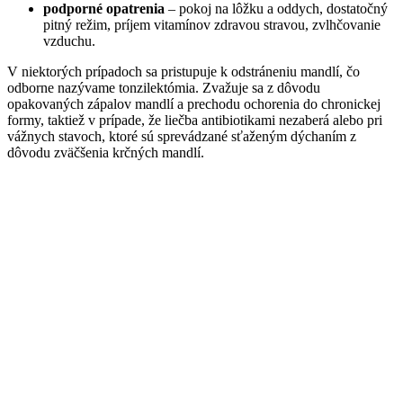
podporné opatrenia
– pokoj na lôžku a oddych, dostatočný
pitný režim, príjem vitamínov zdravou stravou, zvlhčovanie
vzduchu.
V niektorých prípadoch sa pristupuje k odstráneniu mandlí, čo
odborne nazývame tonzilektómia. Zvažuje sa z dôvodu
opakovaných zápalov mandlí a prechodu ochorenia do chronickej
formy, taktiež v prípade, že liečba antibiotikami nezaberá alebo pri
vážnych stavoch, ktoré sú sprevádzané sťaženým dýchaním z
dôvodu zväčšenia krčných mandlí.