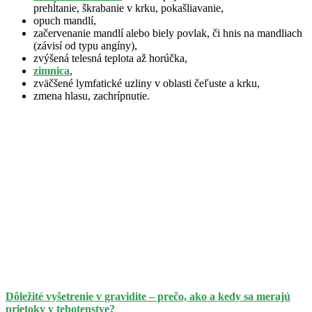
prehĺtanie, škrabanie v krku, pokašliavanie,
opuch mandlí,
začervenanie mandlí alebo biely povlak, či hnis na mandliach
(závisí od typu angíny),
zvýšená telesná teplota až horúčka,
zimnica
,
zväčšené lymfatické uzliny v oblasti čeľuste a krku,
zmena hlasu, zachrípnutie.
Dôležité vyšetrenie v gravidite – prečo, ako a kedy sa merajú
prietoky v tehotenstve?