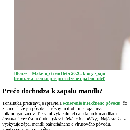
Blonzer: Make-up trend leta 2026, ktorý spája
bronzer a lícenku pre prirodzene opálenú pleť
Prečo dochádza k zápalu mandlí?
Tonzilitída predstavuje spravidla
ochorenie infekčného pôvodu
, čo
znamená, že je spôsobená rôznymi druhmi patogénnych
mikroorganizmov. Tie sa obvykle do tela a priamo k mandliam
dostávajú cez ústnu dutinu (skrz infekčné kvapôčky). Najčastejšie sa
vyskytuje zápal mandlí bakteriálneho a vírusového pôvodu,
zriedkavo aj mykotického.