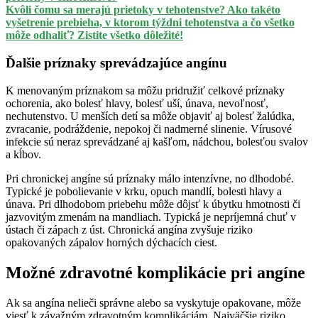
Kvôli čomu sa merajú prietoky v tehotenstve? Ako takéto
vyšetrenie prebieha, v ktorom týždni tehotenstva a čo všetko
môže odhaliť? Zistite všetko dôležité!
Ďalšie príznaky sprevádzajúce angínu
K menovaným príznakom sa môžu pridružiť celkové príznaky
ochorenia, ako bolesť hlavy, bolesť uší, únava, nevoľnosť,
nechutenstvo. U menších detí sa môže objaviť aj bolesť žalúdka,
zvracanie, podráždenie, nepokoj či nadmerné slinenie. Vírusové
infekcie sú neraz sprevádzané aj kašľom, nádchou, bolesťou svalov
a kĺbov.
Pri chronickej angíne sú príznaky málo intenzívne, no dlhodobé.
Typické je pobolievanie v krku, opuch mandlí, bolesti hlavy a
únava. Pri dlhodobom priebehu môže dôjsť k úbytku hmotnosti či
jazvovitým zmenám na mandliach. Typická je nepríjemná chuť v
ústach či zápach z úst. Chronická angína zvyšuje riziko
opakovaných zápalov horných dýchacích ciest.
Možné zdravotné komplikácie pri angíne
Ak sa angína nelieči správne alebo sa vyskytuje opakovane, môže
viesť k závažným zdravotným komplikáciám. Najväčšie riziko