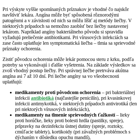
Pri výskyte vyššie spomínaných príznakov je vhodné čo najskôr
navštíviť lekára. Angína môže byť spôsobená rôznorodými
patogénmi a v závislosti od nich sa môžu líšiť aj metódy liečby. V
niektorých prípadoch sa nemožno zaobísť bez liečby nastavenej
lekárom. Napríklad angíny bakteriálneho pôvodu si spravidla
vyžadujú preliečenie antibiotikami. Pri vírusových infekciách sa
zase často uplatňuje len symptomatická liečba – tlmia sa sprievodné
príznaky ochorenia.
Zistiť pôvodcu ochorenia môže lekár pomocou steru z krku, podľa
potreby sa vykonávajú i ďalšie vyšetrenia. Na základe výsledkov sa
zvolí vhodný postup liečby. Pri správnej liečbe pretrváva akútna
angína asi 7 až 10 dní. Pri liečbe angíny sa vo všeobecnosti
uplatňujú:
medikamenty proti pôvodcom ochorenia
– pri bakteriálnej
infekcii
antibiotiká
(najčastejšie penicilín), pri kvasinkovej
infekcii antimykotiká, v niektorých prípadoch antivirotiká (len
pri niektorých vírusových infekciách),
medikamenty na tlmenie sprievodných ťažkostí
– lieky
proti horúčke, lieky proti bolesti hrdla (pastilky, spreje),
prípravky na dezinfekciu ústnej dutiny (spreje, roztoky,
cmúľacie tablety), kortikoidy (pri závažných problémoch s
dýchaním v dôsledku opuchu mandlí),