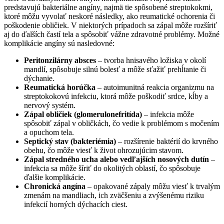
predstavujú bakteriálne angíny, najmä tie spôsobené streptokokmi,
ktoré môžu vyvolať neskoré následky, ako reumatické ochorenia či
poškodenie obličiek. V niektorých prípadoch sa zápal môže rozšíriť
aj do ďalších častí tela a spôsobiť vážne zdravotné problémy. Možné
komplikácie angíny sú nasledovné:
Peritonzilárny absces
– tvorba hnisavého ložiska v okolí
mandlí, spôsobuje silnú bolesť a môže sťažiť prehĺtanie či
dýchanie.
Reumatická horúčka
– autoimunitná reakcia organizmu na
streptokokovú infekciu, ktorá môže poškodiť srdce, kĺby a
nervový systém.
Zápal obličiek (glomerulonefritída)
– infekcia môže
spôsobiť zápal v obličkách, čo vedie k problémom s močením
a opuchom tela.
Septický stav (bakteriémia)
– rozšírenie baktérií do krvného
obehu, čo môže viesť k život ohrozujúcim stavom.
Zápal stredného ucha alebo vedľajších nosových dutín
–
infekcia sa môže šíriť do okolitých oblastí, čo spôsobuje
ďalšie komplikácie.
Chronická angína
– opakované zápaly môžu viesť k trvalým
zmenám na mandliach, ich zväčšeniu a zvýšenému riziku
infekcií horných dýchacích ciest.