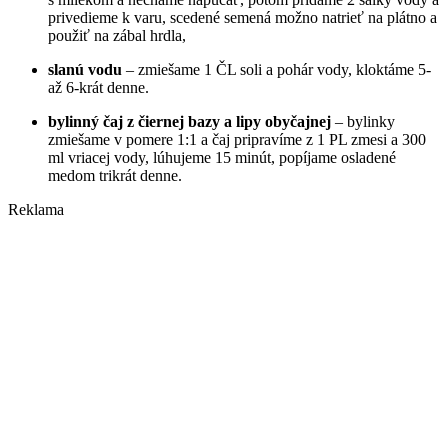
privedieme k varu, scedené semená možno natrieť na plátno a
použiť na zábal hrdla,
slanú vodu
– zmiešame 1 ČL soli a pohár vody, kloktáme 5-
až 6-krát denne.
bylinný čaj z čiernej bazy a lipy obyčajnej
– bylinky
zmiešame v pomere 1:1 a čaj pripravíme z 1 PL zmesi a 300
ml vriacej vody, lúhujeme 15 minút, popíjame osladené
medom trikrát denne.
Reklama