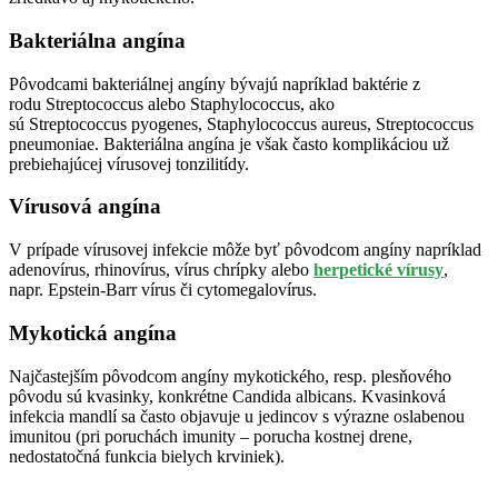
Bakteriálna angína
Pôvodcami bakteriálnej angíny bývajú napríklad baktérie z
rodu Streptococcus alebo Staphylococcus, ako
sú Streptococcus pyogenes, Staphylococcus aureus, Streptococcus
pneumoniae. Bakteriálna angína je však často komplikáciou už
prebiehajúcej vírusovej tonzilitídy.
Vírusová angína
V prípade vírusovej infekcie môže byť pôvodcom angíny napríklad
adenovírus, rhinovírus, vírus chrípky alebo
herpetické vírusy
,
napr. Epstein-Barr vírus či cytomegalovírus.
Mykotická angína
Najčastejším pôvodcom angíny mykotického, resp. plesňového
pôvodu sú kvasinky, konkrétne Candida albicans. Kvasinková
infekcia mandlí sa často objavuje u jedincov s výrazne oslabenou
imunitou (pri poruchách imunity – porucha kostnej drene,
nedostatočná funkcia bielych krviniek).