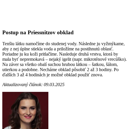
Postup na Priessnitzov obklad
Tenšiu látku namočíme do studenej vody. Následne ju vyžmýkame,
aby z nej úplne stiekla voda a priložíme na postihnutú oblasť.
Poriadne ju ku koži pritlačíme. Nasleduje druhá vrstva, ktorá by
mala byť nepremokavá – nejaký igelit (napr. mikroténové vrecúško).
Na záver sa všetko obalí suchou hrubou látkou – šatkou, šálom,
utierkou a podobne. Necháme obklad pôsobiť 2 až 3 hodiny. Po
ďalších 3 až 4 hodinách je možné obklad použiť znova.
Aktualizovaný článok: 09.03.2025