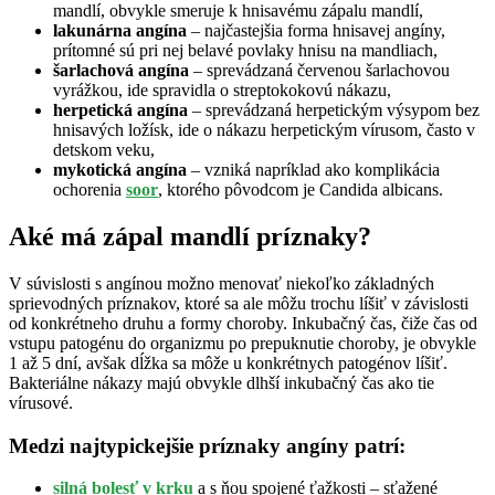
mandlí, obvykle smeruje k hnisavému zápalu mandlí,
lakunárna angína
– najčastejšia forma hnisavej angíny,
prítomné sú pri nej belavé povlaky hnisu na mandliach,
šarlachová angína
– sprevádzaná červenou šarlachovou
vyrážkou, ide spravidla o streptokokovú nákazu,
herpetická angína
– sprevádzaná herpetickým výsypom bez
hnisavých ložísk, ide o nákazu herpetickým vírusom, často v
detskom veku,
mykotická angína
– vzniká napríklad ako komplikácia
ochorenia
soor
, ktorého pôvodcom je Candida albicans.
Aké má zápal mandlí príznaky?
V súvislosti s angínou možno menovať niekoľko základných
sprievodných príznakov, ktoré sa ale môžu trochu líšiť v závislosti
od konkrétneho druhu a formy choroby. Inkubačný čas, čiže čas od
vstupu patogénu do organizmu po prepuknutie choroby, je obvykle
1 až 5 dní, avšak dĺžka sa môže u konkrétnych patogénov líšiť.
Bakteriálne nákazy majú obvykle dlhší inkubačný čas ako tie
vírusové.
Medzi najtypickejšie príznaky angíny patrí:
silná bolesť v krku
a s ňou spojené ťažkosti – sťažené