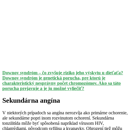
Downov syndróm – čo zvyšuje riziko jeho výskytu u dieťaťa?
Downov syndróm je genetická porucha, pre ktorú je
charakteristický nesprávny počet chromozómov. Ako sa táto
porucha prejavuje a je ju možné vyliečiť?
Sekundárna angína
V niektorých prípadoch sa angína nerozvíja ako primárne ochorenie,
ale sekundárne popri inom rozvinutom ochorení. Sekundárna
tonzilitída môže byť spôsobená napríklad vírusom HIV,
chlamýdiami, pôvodcom syfilisu a kvapavky. Ohrození tiež môžu