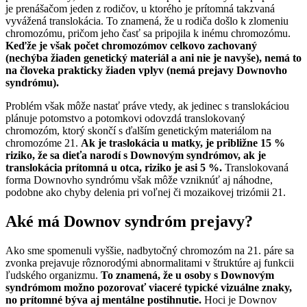
je prenášačom jeden z rodičov, u ktorého je prítomná takzvaná
vyvážená translokácia. To znamená, že u rodiča došlo k zlomeniu
chromozómu, pričom jeho časť sa pripojila k inému chromozómu.
Keďže je však počet chromozómov celkovo zachovaný
(nechýba žiaden genetický materiál a ani nie je navyše), nemá to
na človeka prakticky žiaden vplyv (nemá prejavy Downovho
syndrómu).
Problém však môže nastať práve vtedy, ak jedinec s translokáciou
plánuje potomstvo a potomkovi odovzdá translokovaný
chromozóm, ktorý skončí s ďalším genetickým materiálom na
chromozóme 21.
Ak je traslokácia u matky, je približne 15 %
riziko, že sa dieťa narodí s Downovým syndrómov, ak je
translokácia prítomná u otca, riziko je asi 5 %.
Translokovaná
forma Downovho syndrómu však môže vzniknúť aj náhodne,
podobne ako chyby delenia pri voľnej či mozaikovej trizómii 21.
Aké má Downov syndróm prejavy?
Ako sme spomenuli vyššie, nadbytočný chromozóm na 21. páre sa
zvonka prejavuje rôznorodými abnormalitami v štruktúre aj funkcii
ľudského organizmu.
To znamená, že u osoby s Downovým
syndrómom možno pozorovať viaceré typické vizuálne znaky,
no prítomné býva aj mentálne postihnutie.
Hoci je Downov