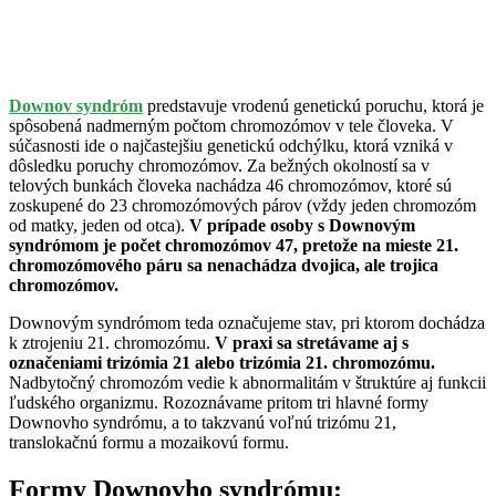
Downov syndróm
predstavuje vrodenú genetickú poruchu, ktorá je
spôsobená nadmerným počtom chromozómov v tele človeka. V
súčasnosti ide o najčastejšiu genetickú odchýlku, ktorá vzniká v
dôsledku poruchy chromozómov. Za bežných okolností sa v
telových bunkách človeka nachádza 46 chromozómov, ktoré sú
zoskupené do 23 chromozómových párov (vždy jeden chromozóm
od matky, jeden od otca).
V prípade osoby s Downovým
syndrómom je počet chromozómov 47, pretože na mieste 21.
chromozómového páru sa nenachádza dvojica, ale trojica
chromozómov.
Downovým syndrómom teda označujeme stav, pri ktorom dochádza
k ztrojeniu 21. chromozómu.
V praxi sa stretávame aj s
označeniami trizómia 21 alebo trizómia 21. chromozómu.
Nadbytočný chromozóm vedie k abnormalitám v štruktúre aj funkcii
ľudského organizmu. Rozoznávame pritom tri hlavné formy
Downovho syndrómu, a to takzvanú voľnú trizómu 21,
translokačnú formu a mozaikovú formu.
Formy Downovho syndrómu: