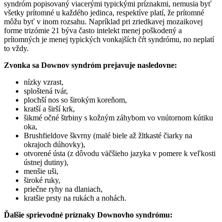
syndróm popisovaný viacerými typickými príznakmi, nemusia byť
všetky prítomné u každého jedinca, respektíve platí, že prítomné
môžu byť v inom rozsahu. Napríklad pri zriedkavej mozaikovej
forme trizómie 21 býva často intelekt menej poškodený a
prítomných je menej typických vonkajších čŕt syndrómu, no neplatí
to vždy.
Zvonka sa Downov syndróm prejavuje nasledovne:
nízky vzrast,
sploštená tvár,
plochší nos so širokým koreňom,
kratší a širší krk,
šikmé očné štrbiny s kožným záhybom vo vnútornom kútiku
oka,
Brushfieldove škvrny (malé biele až žltkasté čiarky na
okrajoch dúhovky),
otvorené ústa (z dôvodu väčšieho jazyka v pomere k veľkosti
ústnej dutiny),
menšie uši,
široké ruky,
priečne ryhy na dlaniach,
kratšie prsty na rukách a nohách.
Ďalšie sprievodné príznaky Downovho syndrómu: