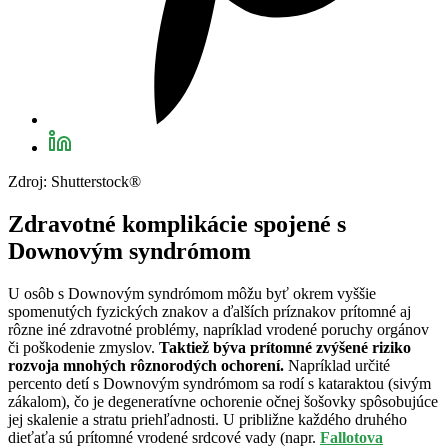
Zdroj: Shutterstock®
Zdravotné komplikácie spojené s
Downovým syndrómom
U osôb s Downovým syndrómom môžu byť okrem vyššie
spomenutých fyzických znakov a ďalších príznakov prítomné aj
rôzne iné zdravotné problémy, napríklad vrodené poruchy orgánov
či poškodenie zmyslov.
Taktiež býva prítomné zvýšené riziko
rozvoja mnohých rôznorodých ochorení.
Napríklad určité
percento detí s Downovým syndrómom sa rodí s kataraktou (sivým
zákalom), čo je degeneratívne ochorenie očnej šošovky spôsobujúce
jej skalenie a stratu priehľadnosti. U približne každého druhého
dieťaťa sú prítomné vrodené srdcové vady (napr.
Fallotova