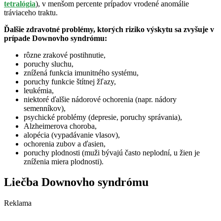
tetralógia
), v menšom percente prípadov vrodené anomálie
tráviaceho traktu.
Ďalšie zdravotné problémy, ktorých riziko výskytu sa zvyšuje v
prípade Downovho syndrómu:
rôzne zrakové postihnutie,
poruchy sluchu,
znížená funkcia imunitného systému,
poruchy funkcie štítnej žľazy,
leukémia,
niektoré ďalšie nádorové ochorenia (napr. nádory
semenníkov),
psychické problémy (depresie, poruchy správania),
Alzheimerova choroba,
alopécia (vypadávanie vlasov),
ochorenia zubov a ďasien,
poruchy plodnosti (muži bývajú často neplodní, u žien je
zníženia miera plodnosti).
Liečba Downovho syndrómu
Reklama