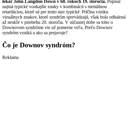
lekár John Langdon Down v 60. rokoch 19. storočia.
Popísal
najmä typické vonkajšie znaky v kombinácii s mentálnou
retardáciou, ktoré sú pre tento stav typické. Príčina vzniku
vizuálnych znakov, ktoré syndróm sprevádzajú, však bola odhalená
až neskôr v priebehu 20. storočia. V súčasnej dobe sa toho o
Downovom syndróme vie už pomerne veľa. Prečo Downov
syndróm vzniká a ako sa prejavuje?
Čo je Downov syndróm?
Reklama