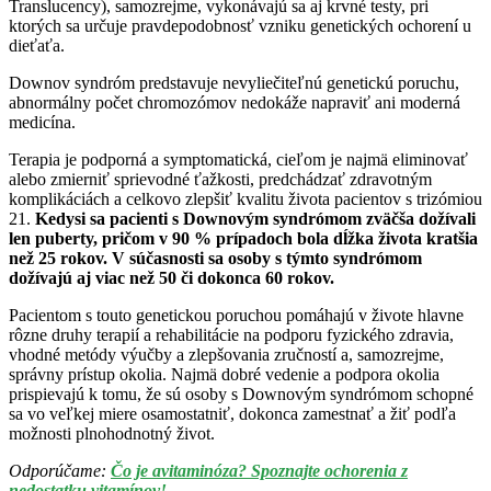
Translucency), samozrejme, vykonávajú sa aj krvné testy, pri
ktorých sa určuje pravdepodobnosť vzniku genetických ochorení u
dieťaťa.
Downov syndróm predstavuje nevyliečiteľnú genetickú poruchu,
abnormálny počet chromozómov nedokáže napraviť ani moderná
medicína.
Terapia je podporná a symptomatická, cieľom je najmä eliminovať
alebo zmierniť sprievodné ťažkosti, predchádzať zdravotným
komplikáciách a celkovo zlepšiť kvalitu života pacientov s trizómiou
21.
Kedysi sa pacienti s Downovým syndrómom zväčša dožívali
len puberty, pričom v 90 % prípadoch bola dĺžka života kratšia
než 25 rokov. V súčasnosti sa osoby s týmto syndrómom
dožívajú aj viac než 50 či dokonca 60 rokov.
Pacientom s touto genetickou poruchou pomáhajú v živote hlavne
rôzne druhy terapií a rehabilitácie na podporu fyzického zdravia,
vhodné metódy výučby a zlepšovania zručností a, samozrejme,
správny prístup okolia. Najmä dobré vedenie a podpora okolia
prispievajú k tomu, že sú osoby s Downovým syndrómom schopné
sa vo veľkej miere osamostatniť, dokonca zamestnať a žiť podľa
možnosti plnohodnotný život.
Odporúčame:
Čo je avitaminóza? Spoznajte ochorenia z
nedostatku vitamínov!