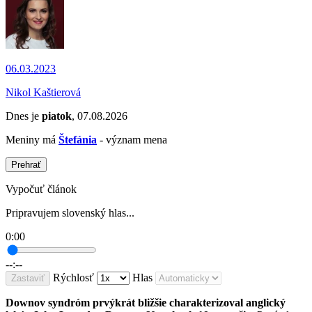
06.03.2023
Nikol Kaštierová
Dnes je
piatok
, 07.08.2026
Meniny má
Štefánia
- význam mena
Prehrať
Vypočuť článok
Pripravujem slovenský hlas...
0:00
--:--
Rýchlosť
Hlas
Zastaviť
Downov syndróm prvýkrát bližšie charakterizoval anglický