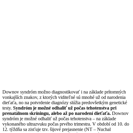
Downov syndróm možno diagnostikovať i na základe prítomných
vonkajších znakov, z ktorých viditeľné sú mnohé už od narodenia
dieťaťa, no na potvrdenie diagnózy slúžia predovšetkým genetické
testy.
Syndróm je možné odhaliť už počas tehotenstva pri
prenatálnom skríningu, alebo až po narodení dieťaťa.
Downov
syndróm je možné odhaliť už počas tehotenstva – na základe
vykonaného ultrazvuku počas prvého trimestra. V období od 10. do
12. týždňa sa zisťuje tzv. šijové prejasnenie (NT – Nuchal