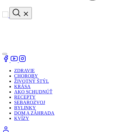
ZDRAVIE
CHOROBY
ŽIVOTNÝ ŠTÝL
KRÁSA
AKO SCHUDNÚŤ
RECEPTY
SEBAROZVOJ
BYLINKY
DOM A ZÁHRADA
KVÍZY