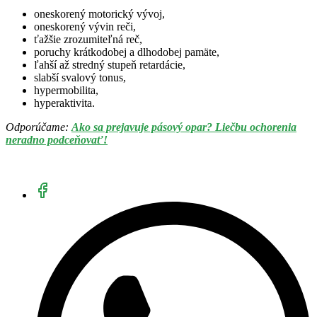
oneskorený motorický vývoj,
oneskorený vývin reči,
ťažšie zrozumiteľná reč,
poruchy krátkodobej a dlhodobej pamäte,
ľahší až stredný stupeň retardácie,
slabší svalový tonus,
hypermobilita,
hyperaktivita.
Odporúčame:
Ako sa prejavuje pásový opar? Liečbu ochorenia
neradno podceňovať!