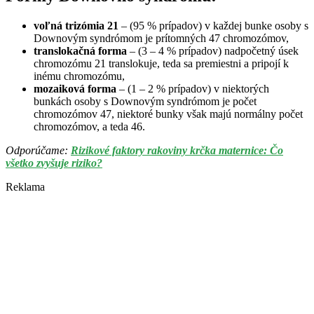
voľná trizómia 21
– (95 % prípadov) v každej bunke osoby s
Downovým syndrómom je prítomných 47 chromozómov,
translokačná forma
– (3 – 4 % prípadov) nadpočetný úsek
chromozómu 21 translokuje, teda sa premiestni a pripojí k
inému chromozómu,
mozaiková forma
– (1 – 2 % prípadov) v niektorých
bunkách osoby s Downovým syndrómom je počet
chromozómov 47, niektoré bunky však majú normálny počet
chromozómov, a teda 46.
Odporúčame:
Rizikové faktory rakoviny krčka maternice: Čo
všetko zvyšuje riziko?
Reklama