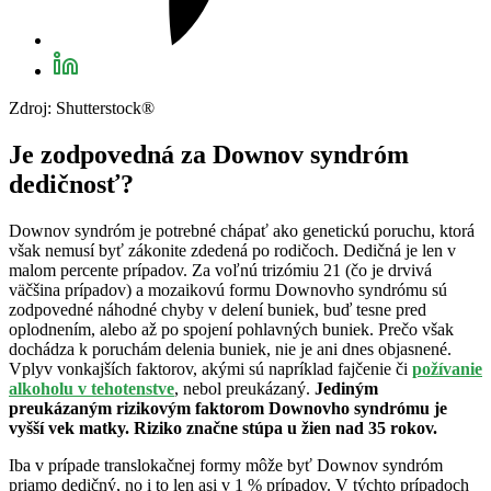
Zdroj: Shutterstock®
Je zodpovedná za Downov syndróm
dedičnosť?
Downov syndróm je potrebné chápať ako genetickú poruchu, ktorá
však nemusí byť zákonite zdedená po rodičoch. Dedičná je len v
malom percente prípadov. Za voľnú trizómiu 21 (čo je drvivá
väčšina prípadov) a mozaikovú formu Downovho syndrómu sú
zodpovedné náhodné chyby v delení buniek, buď tesne pred
oplodnením, alebo až po spojení pohlavných buniek. Prečo však
dochádza k poruchám delenia buniek, nie je ani dnes objasnené.
Vplyv vonkajších faktorov, akými sú napríklad fajčenie či
požívanie
alkoholu v tehotenstve
, nebol preukázaný.
Jediným
preukázaným rizikovým faktorom Downovho syndrómu je
vyšší vek matky. Riziko značne stúpa u žien nad 35 rokov.
Iba v prípade translokačnej formy môže byť Downov syndróm
priamo dedičný, no i to len asi v 1 % prípadov. V týchto prípadoch