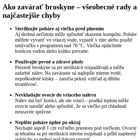
Ako zavárať broskyne – všeobecné rady a
najčastejšie chyby
Sterilizujte poháre aj viečka pred plnením
Aj drobná nečistota môže spôsobiť skazenie kompótu. Poháre
môžete vyvariť vo vriacej vode, vypariť v rúre alebo použiť
umývačku s programom nad 70 °C. Viečka opláchnite
horúcou vodou alebo krátko prevarte.
Používajte pevné a zdravé plody
Prezreté broskyne sa pri sterilizácii rozpadávajú a môžu
zafarbiť nálev. Na zaváranie sú najlepšie mierne tvrdé,
nepoškodené kúsky – zaručia pekný vzhľad aj dlhšiu
trvanlivosť.
Nevkladajte ovocie do vriaceho nálevu
Nálev má byť horúci, ale nie vriaci – prudká teplota môže
ovocie narušiť alebo spôsobiť, že sa viečko pri chladnutí
neuzavrie správne.
Neplňte poháre úplne po okraj
Nechajte aspoň 1 cm voľného priestoru pod viečkom. Ovocie
aj tekutina sa pri sterilizácii mierne rozpínajú a príliš naplnený
pohár by sa mohol pod tlakom otvoriť.