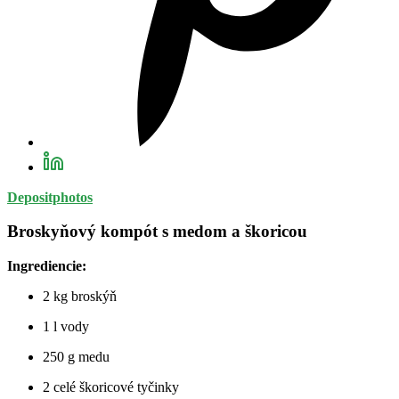
Depositphotos
Broskyňový kompót s medom a škoricou
Ingrediencie:
2 kg broskýň
1 l vody
250 g medu
2 celé škoricové tyčinky