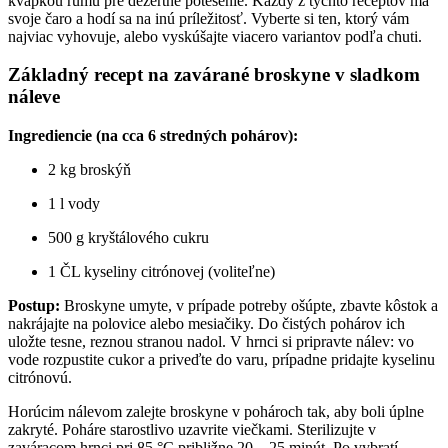
kvapkou rumu pre dezertné potešenie. Každý z týchto receptov má
svoje čaro a hodí sa na inú príležitosť. Vyberte si ten, ktorý vám
najviac vyhovuje, alebo vyskúšajte viacero variantov podľa chuti.
Základný recept na zavárané broskyne v sladkom
náleve
Ingrediencie (na cca 6 stredných pohárov):
2 kg broskýň
1 l vody
500 g kryštálového cukru
1 ČL kyseliny citrónovej (voliteľne)
Postup:
Broskyne umyte, v prípade potreby ošúpte, zbavte kôstok a
nakrájajte na polovice alebo mesiačiky. Do čistých pohárov ich
uložte tesne, reznou stranou nadol. V hrnci si pripravte nálev: vo
vode rozpustite cukor a priveďte do varu, prípadne pridajte kyselinu
citrónovú.
Horúcim nálevom zalejte broskyne v pohároch tak, aby boli úplne
zakryté. Poháre starostlivo uzavrite viečkami. Sterilizujte v
zaváracom hrnci pri 85 °C približne 20 – 25 minút. Po vybratí