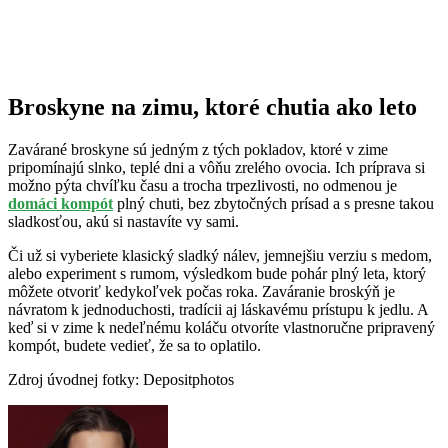
Broskyne na zimu, ktoré chutia ako leto
Zavárané broskyne sú jedným z tých pokladov, ktoré v zime
pripomínajú slnko, teplé dni a vôňu zrelého ovocia. Ich príprava si
možno pýta chvíľku času a trocha trpezlivosti, no odmenou je
domáci kompót
plný chuti, bez zbytočných prísad a s presne takou
sladkosťou, akú si nastavíte vy sami.
Či už si vyberiete klasický sladký nálev, jemnejšiu verziu s medom,
alebo experiment s rumom, výsledkom bude pohár plný leta, ktorý
môžete otvoriť kedykoľvek počas roka. Zaváranie broskýň je
návratom k jednoduchosti, tradícii aj láskavému prístupu k jedlu. A
keď si v zime k nedeľnému koláču otvoríte vlastnoručne pripravený
kompót, budete vedieť, že sa to oplatilo.
Zdroj úvodnej fotky: Depositphotos