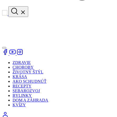
ZDRAVIE
CHOROBY
ŽIVOTNÝ ŠTÝL
KRÁSA
AKO SCHUDNÚŤ
RECEPTY
SEBAROZVOJ
BYLINKY
DOM A ZÁHRADA
KVÍZY