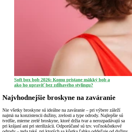
Soft box bob 2026: Komu pristane mäkký bob a
ako ho upraviť bez zdĺhavého stylingu?
Najvhodnejšie broskyne na zaváranie
Nie všetky broskyne sú ideálne na zaváranie – pri výbere záleží
najmä na konzistencii dužiny, zrelosti a type odrody. Najlepšie sú
tvrdšie, mierne zrelé broskyne, ktoré držia tvar a nerozpadávajú sa
pri krájaní ani pri sterilizácii. Odporúčané sú tzv. voľnokôstkové
odrody – teda také, pri ktorých sa kôstka ľahko oddeľuje od dužiny.