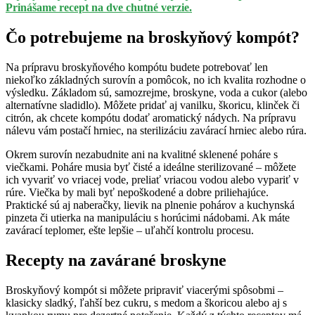
Prinášame recept na dve chutné verzie.
Čo potrebujeme na broskyňový kompót?
Na prípravu broskyňového kompótu budete potrebovať len
niekoľko základných surovín a pomôcok, no ich kvalita rozhodne o
výsledku. Základom sú, samozrejme, broskyne, voda a cukor (alebo
alternatívne sladidlo). Môžete pridať aj vanilku, škoricu, klinček či
citrón, ak chcete kompótu dodať aromatický nádych. Na prípravu
nálevu vám postačí hrniec, na sterilizáciu zavárací hrniec alebo rúra.
Okrem surovín nezabudnite ani na kvalitné sklenené poháre s
viečkami. Poháre musia byť čisté a ideálne sterilizované – môžete
ich vyvariť vo vriacej vode, preliať vriacou vodou alebo vypariť v
rúre. Viečka by mali byť nepoškodené a dobre priliehajúce.
Praktické sú aj naberačky, lievik na plnenie pohárov a kuchynská
pinzeta či utierka na manipuláciu s horúcimi nádobami. Ak máte
zavárací teplomer, ešte lepšie – uľahčí kontrolu procesu.
Recepty na zavárané broskyne
Broskyňový kompót si môžete pripraviť viacerými spôsobmi –
klasicky sladký, ľahší bez cukru, s medom a škoricou alebo aj s