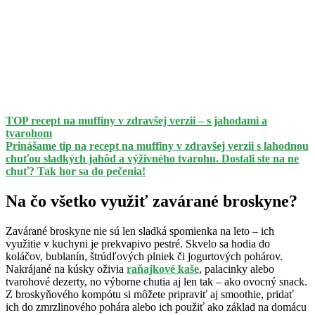
TOP recept na muffiny v zdravšej verzii – s jahodami a
tvarohom
Prinášame tip na recept na muffiny v zdravšej verzii s lahodnou
chuťou sladkých jahôd a výživného tvarohu. Dostali ste na ne
chuť? Tak hor sa do pečenia!
Na čo všetko využiť zavárané broskyne?
Zavárané broskyne nie sú len sladká spomienka na leto – ich
využitie v kuchyni je prekvapivo pestré. Skvelo sa hodia do
koláčov, bublanín, štrúdľových plniek či jogurtových pohárov.
Nakrájané na kúsky oživia
raňajkové kaše
, palacinky alebo
tvarohové dezerty, no výborne chutia aj len tak – ako ovocný snack.
Z broskyňového kompótu si môžete pripraviť aj smoothie, pridať
ich do zmrzlinového pohára alebo ich použiť ako základ na domácu