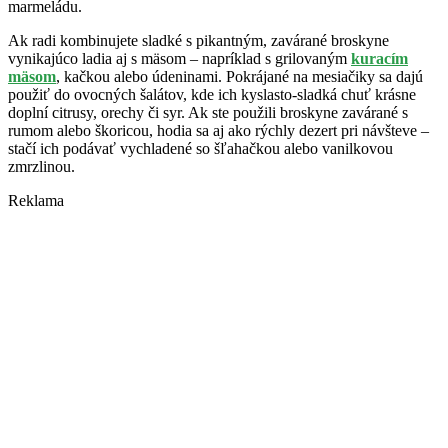
marmeládu.
Ak radi kombinujete sladké s pikantným, zavárané broskyne
vynikajúco ladia aj s mäsom – napríklad s grilovaným
kuracím
mäsom
, kačkou alebo údeninami. Pokrájané na mesiačiky sa dajú
použiť do ovocných šalátov, kde ich kyslasto-sladká chuť krásne
doplní citrusy, orechy či syr. Ak ste použili broskyne zavárané s
rumom alebo škoricou, hodia sa aj ako rýchly dezert pri návšteve –
stačí ich podávať vychladené so šľahačkou alebo vanilkovou
zmrzlinou.
Reklama