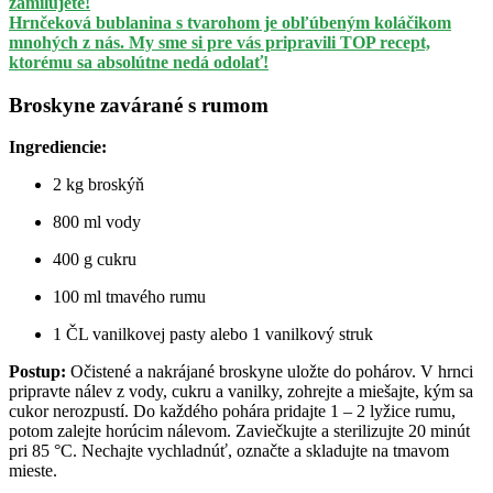
zamilujete!
Hrnčeková bublanina s tvarohom je obľúbeným koláčikom
mnohých z nás. My sme si pre vás pripravili TOP recept,
ktorému sa absolútne nedá odolať!
Broskyne zavárané s rumom
Ingrediencie:
2 kg broskýň
800 ml vody
400 g cukru
100 ml tmavého rumu
1 ČL vanilkovej pasty alebo 1 vanilkový struk
Postup:
Očistené a nakrájané broskyne uložte do pohárov. V hrnci
pripravte nálev z vody, cukru a vanilky, zohrejte a miešajte, kým sa
cukor nerozpustí. Do každého pohára pridajte 1 – 2 lyžice rumu,
potom zalejte horúcim nálevom. Zaviečkujte a sterilizujte 20 minút
pri 85 °C. Nechajte vychladnúť, označte a skladujte na tmavom
mieste.