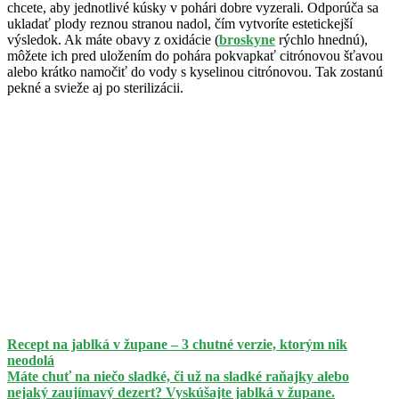
chcete, aby jednotlivé kúsky v pohári dobre vyzerali. Odporúča sa
ukladať plody reznou stranou nadol, čím vytvoríte estetickejší
výsledok. Ak máte obavy z oxidácie (
broskyne
rýchlo hnednú),
môžete ich pred uložením do pohára pokvapkať citrónovou šťavou
alebo krátko namočiť do vody s kyselinou citrónovou. Tak zostanú
pekné a svieže aj po sterilizácii.
Recept na jablká v župane – 3 chutné verzie, ktorým nik
neodolá
Máte chuť na niečo sladké, či už na sladké raňajky alebo
nejaký zaujímavý dezert? Vyskúšajte jablká v župane.