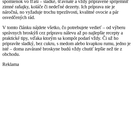
spomienok vo fľaši – sladké, šťavnaté a vždy pripravené spríjemniť
zimné raňajky, koláče či nedeľné dezerty. Ich príprava nie je
náročná, no vyžaduje trochu trpezlivosti, kvalitné ovocie a pár
osvedčených rád.
V tomto článku nájdete všetko, čo potrebujete vedieť – od výberu
správnych broskýň cez prípravu nálevu až po najlepšie recepty a
praktické tipy, vďaka ktorým sa kompót podarí vždy. Či už ho
pripravíte sladký, bez cukru, s medom alebo kvapkou rumu, jedno je
isté – doma zavárané broskyne budú vždy chutiť lepšie než tie z
obchodu.
Reklama