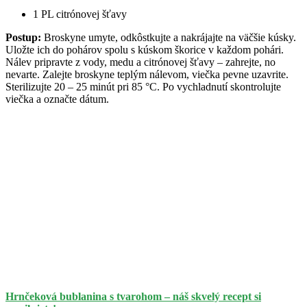
1 PL citrónovej šťavy
Postup:
Broskyne umyte, odkôstkujte a nakrájajte na väčšie kúsky.
Uložte ich do pohárov spolu s kúskom škorice v každom pohári.
Nálev pripravte z vody, medu a citrónovej šťavy – zahrejte, no
nevarte. Zalejte broskyne teplým nálevom, viečka pevne uzavrite.
Sterilizujte 20 – 25 minút pri 85 °C. Po vychladnutí skontrolujte
viečka a označte dátum.
Hrnčeková bublanina s tvarohom – náš skvelý recept si