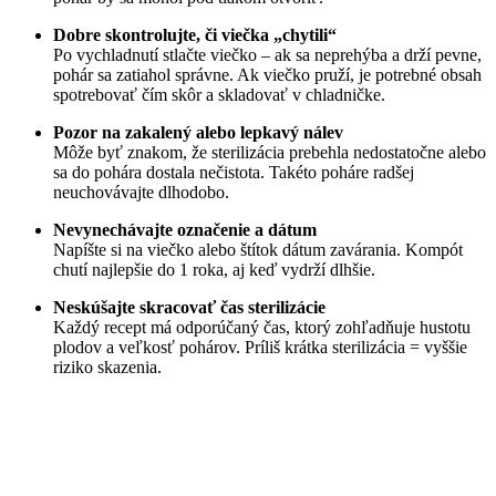
Dobre skontrolujte, či viečka „chytili“
Po vychladnutí stlačte viečko – ak sa neprehýba a drží pevne,
pohár sa zatiahol správne. Ak viečko pruží, je potrebné obsah
spotrebovať čím skôr a skladovať v chladničke.
Pozor na zakalený alebo lepkavý nálev
Môže byť znakom, že sterilizácia prebehla nedostatočne alebo
sa do pohára dostala nečistota. Takéto poháre radšej
neuchovávajte dlhodobo.
Nevynechávajte označenie a dátum
Napíšte si na viečko alebo štítok dátum zavárania. Kompót
chutí najlepšie do 1 roka, aj keď vydrží dlhšie.
Neskúšajte skracovať čas sterilizácie
Každý recept má odporúčaný čas, ktorý zohľadňuje hustotu
plodov a veľkosť pohárov. Príliš krátka sterilizácia = vyššie
riziko skazenia.