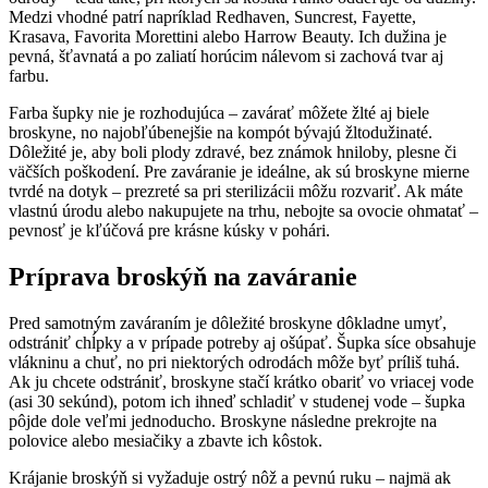
Medzi vhodné patrí napríklad Redhaven, Suncrest, Fayette,
Krasava, Favorita Morettini alebo Harrow Beauty. Ich dužina je
pevná, šťavnatá a po zaliatí horúcim nálevom si zachová tvar aj
farbu.
Farba šupky nie je rozhodujúca – zavárať môžete žlté aj biele
broskyne, no najobľúbenejšie na kompót bývajú žltodužinaté.
Dôležité je, aby boli plody zdravé, bez známok hniloby, plesne či
väčších poškodení. Pre zaváranie je ideálne, ak sú broskyne mierne
tvrdé na dotyk – prezreté sa pri sterilizácii môžu rozvariť. Ak máte
vlastnú úrodu alebo nakupujete na trhu, nebojte sa ovocie ohmatať –
pevnosť je kľúčová pre krásne kúsky v pohári.
Príprava broskýň na zaváranie
Pred samotným zaváraním je dôležité broskyne dôkladne umyť,
odstrániť chĺpky a v prípade potreby aj ošúpať. Šupka síce obsahuje
vlákninu a chuť, no pri niektorých odrodách môže byť príliš tuhá.
Ak ju chcete odstrániť, broskyne stačí krátko obariť vo vriacej vode
(asi 30 sekúnd), potom ich ihneď schladiť v studenej vode – šupka
pôjde dole veľmi jednoducho. Broskyne následne prekrojte na
polovice alebo mesiačiky a zbavte ich kôstok.
Krájanie broskýň si vyžaduje ostrý nôž a pevnú ruku – najmä ak