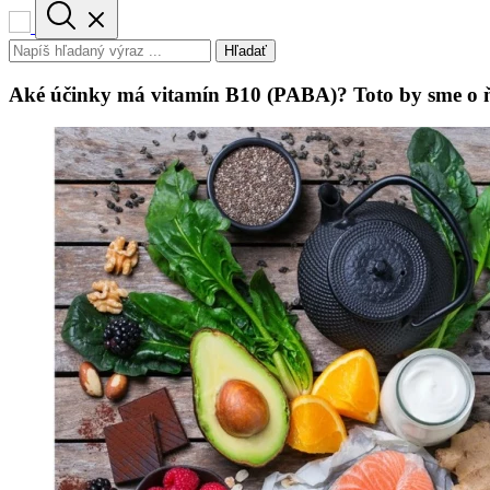
Hľadať
Aké účinky má vitamín B10 (PABA)? Toto by sme o 