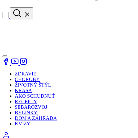
ZDRAVIE
CHOROBY
ŽIVOTNÝ ŠTÝL
KRÁSA
AKO SCHUDNÚŤ
RECEPTY
SEBAROZVOJ
BYLINKY
DOM A ZÁHRADA
KVÍZY