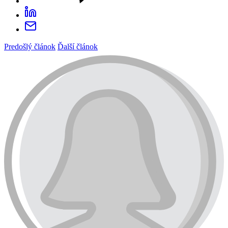
Predošlý článok
Ďalší článok