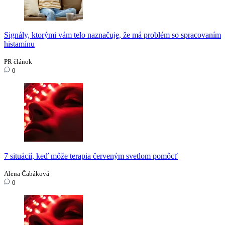
Signály, ktorými vám telo naznačuje, že má problém so spracovaním
histamínu
PR článok
0
7 situácií, keď môže terapia červeným svetlom pomôcť
Alena Čabáková
0