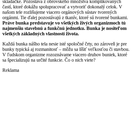
skladačke. Pozostáva z obrovského množstva komplikovaných
častí, ktoré dokážu spolupracovať a vytvoriť dokonalý celok. V
našom tele rozlišujeme viacero orgánových sústav tvorených
orgánmi. Tie ďalej pozostávajú z tkanív, ktoré sú tvorené bunkami.
Práve bunka predstavuje vo všetkých živých organizmoch tú
najmenšiu stavebnú a funkčnú jednotku. Bunka je nositeľom
všetkých základných vlastností života.
Každá bunka nášho tela nesie isté spoločné črty, no zároveň je pre
bunky typická aj rozmanitosť – môžu sa líšiť veľkosťou či stavbou.
V ľudskom organizme rozoznávame viacero druhov buniek, ktoré
sa špecializujú na určité funkcie. Čo o nich viete?
Reklama