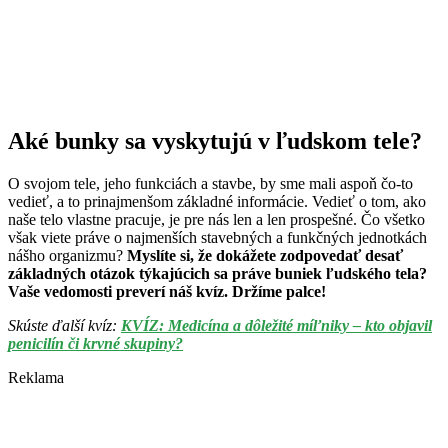
Aké bunky sa vyskytujú v ľudskom tele?
O svojom tele, jeho funkciách a stavbe, by sme mali aspoň čo-to
vedieť, a to prinajmenšom základné informácie. Vedieť o tom, ako
naše telo vlastne pracuje, je pre nás len a len prospešné. Čo všetko
však viete práve o najmenších stavebných a funkčných jednotkách
nášho organizmu?
Myslíte si, že dokážete zodpovedať desať
základných otázok týkajúcich sa práve buniek ľudského tela?
Vaše vedomosti preverí náš kvíz. Držíme palce!
Skúste ďalší kvíz:
KVÍZ: Medicína a dôležité míľniky – kto objavil
penicilín či krvné skupiny?
Reklama