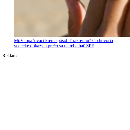
Môže opaľovací krém spôsobiť rakovinu? Čo hovoria
vedecké dôkazy a prečo sa netreba báť SPF
Reklama