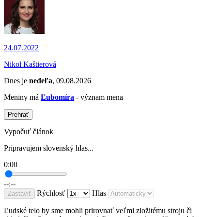
24.07.2022
Nikol Kaštierová
Dnes je
nedeľa
, 09.08.2026
Meniny má
Ľubomíra
- význam mena
Prehrať
Vypočuť článok
Pripravujem slovenský hlas...
0:00
--:--
Rýchlosť
Hlas
Zastaviť
Ľudské telo by sme mohli prirovnať veľmi zložitému stroju či