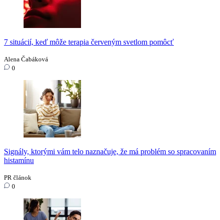
7 situácií, keď môže terapia červeným svetlom pomôcť
Alena Čabáková
0
Signály, ktorými vám telo naznačuje, že má problém so spracovaním
histamínu
PR článok
0