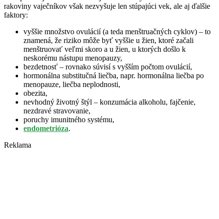
rakoviny vaječníkov však nezvyšuje len stúpajúci vek, ale aj ďalšie
faktory:
vyššie množstvo ovulácií (a teda menštruačných cyklov) – to
znamená, že riziko môže byť vyššie u žien, ktoré začali
menštruovať veľmi skoro a u žien, u ktorých došlo k
neskorému nástupu menopauzy,
bezdetnosť – rovnako súvisí s vyšším počtom ovulácií,
hormonálna substitučná liečba, napr. hormonálna liečba po
menopauze, liečba neplodnosti,
obezita,
nevhodný životný štýl – konzumácia alkoholu, fajčenie,
nezdravé stravovanie,
poruchy imunitného systému,
endometrióza
.
Reklama