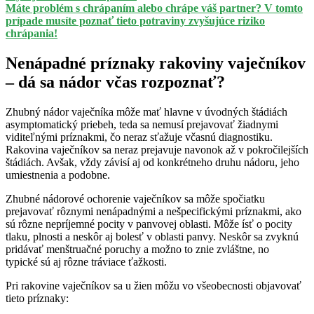
Máte problém s chrápaním alebo chrápe váš partner? V tomto
prípade musíte poznať tieto potraviny zvyšujúce riziko
chrápania!
Nenápadné príznaky rakoviny vaječníkov
– dá sa nádor včas rozpoznať?
Zhubný nádor vaječníka môže mať hlavne v úvodných štádiách
asymptomatický priebeh, teda sa nemusí prejavovať žiadnymi
viditeľnými príznakmi, čo neraz sťažuje včasnú diagnostiku.
Rakovina vaječníkov sa neraz prejavuje navonok až v pokročilejších
štádiách. Avšak, vždy závisí aj od konkrétneho druhu nádoru, jeho
umiestnenia a podobne.
Zhubné nádorové ochorenie vaječníkov sa môže spočiatku
prejavovať rôznymi nenápadnými a nešpecifickými príznakmi, ako
sú rôzne nepríjemné pocity v panvovej oblasti. Môže ísť o pocity
tlaku, plnosti a neskôr aj bolesť v oblasti panvy. Neskôr sa zvyknú
pridávať menštruačné poruchy a možno to znie zvláštne, no
typické sú aj rôzne tráviace ťažkosti.
Pri rakovine vaječníkov sa u žien môžu vo všeobecnosti objavovať
tieto príznaky: