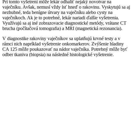
Pri tomto vyšetrení môže lekár odhaliť nejaký novotvar na
vaječníku. Avšak, nemusí vždy ísť hneď o rakovinu. Vyskytujú sa aj
nezhubné, teda benígne útvary na vaječníku alebo cysty na
vaječníkoch. Ak je to potrebné, lekár nariadi ďalšie vyšetrenia.
Využívajú sa aj iné zobrazovacie diagnostické metódy, vrátane CT
brucha (počítačová tomografia) a MRI (magnetická rezonancia).
V diagnostike rakoviny vaječníkov sa uplatňujú krvné testy a v
rámci nich napríklad vyšetrenie onkomarkerov. Zvýšenie hladiny
CA 125 môže poukazovať na nádor vaječníka. Potrebný môže byť
odber tkaniva (biopsia) na následné histologické vyšetrenie.