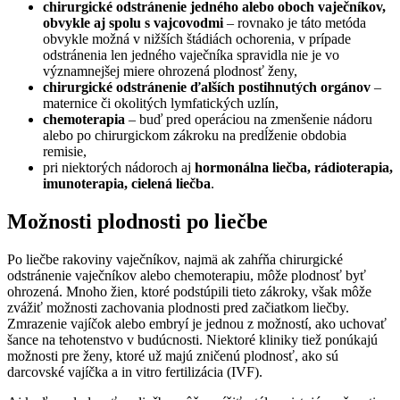
chirurgické odstránenie jedného alebo oboch vaječníkov,
obvykle aj spolu s vajcovodmi
– rovnako je táto metóda
obvykle možná v nižších štádiách ochorenia, v prípade
odstránenia len jedného vaječníka spravidla nie je vo
významnejšej miere ohrozená plodnosť ženy,
chirurgické odstránenie ďalších postihnutých orgánov
–
maternice či okolitých lymfatických uzlín,
chemoterapia
– buď pred operáciou na zmenšenie nádoru
alebo po chirurgickom zákroku na predĺženie obdobia
remisie,
pri niektorých nádoroch aj
hormonálna liečba, rádioterapia,
imunoterapia, cielená liečba
.
Možnosti plodnosti po liečbe
Po liečbe rakoviny vaječníkov, najmä ak zahŕňa chirurgické
odstránenie vaječníkov alebo chemoterapiu, môže plodnosť byť
ohrozená. Mnoho žien, ktoré podstúpili tieto zákroky, však môže
zvážiť možnosti zachovania plodnosti pred začiatkom liečby.
Zmrazenie vajíčok alebo embryí je jednou z možností, ako uchovať
šance na tehotenstvo v budúcnosti. Niektoré kliniky tiež ponúkajú
možnosti pre ženy, ktoré už majú zničenú plodnosť, ako sú
darcovské vajíčka a in vitro fertilizácia (IVF).