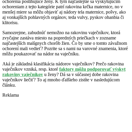
ochorenia postihujúce ženy. K tým najčastejšie sa vyskytujúcim
ochoreniam z tejto kategórie patrí rakovina krčka maternice, no v
menšej miere sa môžu objaviť aj nádory tela maternice, pošvy, ako
aj vonkajších pohlavných orgánov, teda vulvy, pyskov ohanbia či
klitorisu.
Samozrejme, zabudnúť nemožno na rakovinu vaječníkov, ktorá
zvyčajne zastáva miesto na popredných priečkach v zozname
najčastejších malígnych chorôb žien. Čo by sme o tomto závažnom
ochorení mali vedieť? Pozrite sa s nami na varovné znamenia, ktoré
môžu poukazovať na nádor na vaječníku.
Aká je základná klasifikácia nádorov vaječníkov? Prečo rakovina
vaječníkov vzniká, resp. ktoré
faktory môžu podporovať výskyt
rakoviny vaječníkov
u ženy? Dá sa v súčasnej dobe rakovina
vaječníkov liečiť? To aj mnoho ďalšieho zistíte v nasledujúcom
článku.
Reklama