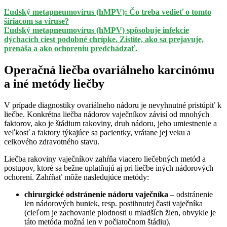
Ľudský metapneumovírus (hMPV): Čo treba vedieť o tomto
šíriacom sa víruse?
Ľudský metapneumovírus (hMPV) spôsobuje infekcie
dýchacích ciest podobné chrípke. Zistite, ako sa prejavuje,
prenáša a ako ochoreniu predchádzať.
Operačná liečba ovariálneho karcinómu
a iné metódy liečby
V prípade diagnostiky ovariálneho nádoru je nevyhnutné pristúpiť k
liečbe. Konkrétna liečba nádorov vaječníkov závisí od mnohých
faktorov, ako je štádium rakoviny, druh nádoru, jeho umiestnenie a
veľkosť a faktory týkajúce sa pacientky, vrátane jej veku a
celkového zdravotného stavu.
Liečba rakoviny vaječníkov zahŕňa viacero liečebných metód a
postupov, ktoré sa bežne uplatňujú aj pri liečbe iných nádorových
ochorení. Zahŕňať môže nasledujúce metódy:
chirurgické o
dstránenie nádoru vaječníka
– odstránenie
len nádorových buniek, resp. postihnutej časti vaječníka
(cieľom je zachovanie plodnosti u mladších žien, obvykle je
táto metóda možná len v počiatočnom štádiu),