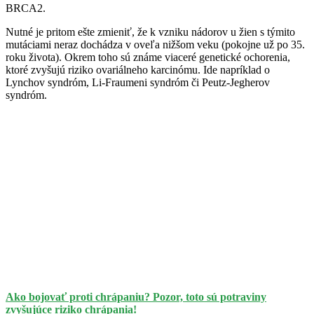
BRCA2.
Nutné je pritom ešte zmieniť, že k vzniku nádorov u žien s týmito
mutáciami neraz dochádza v oveľa nižšom veku (pokojne už po 35.
roku života). Okrem toho sú známe viaceré genetické ochorenia,
ktoré zvyšujú riziko ovariálneho karcinómu. Ide napríklad o
Lynchov syndróm, Li-Fraumeni syndróm či Peutz-Jegherov
syndróm.
Ako bojovať proti chrápaniu? Pozor, toto sú potraviny
zvyšujúce riziko chrápania!