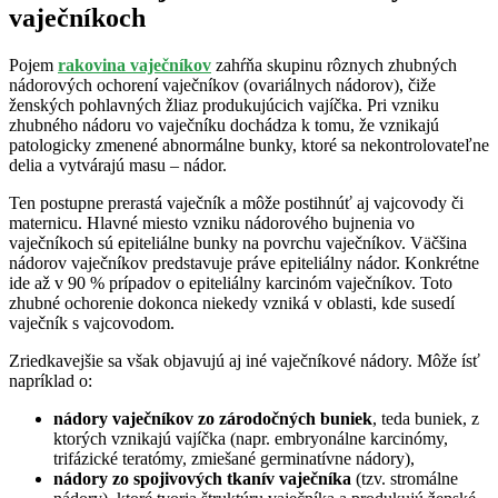
vaječníkoch
Pojem
rakovina vaječníkov
zahŕňa skupinu rôznych zhubných
nádorových ochorení vaječníkov (ovariálnych nádorov), čiže
ženských pohlavných žliaz produkujúcich vajíčka. Pri vzniku
zhubného nádoru vo vaječníku dochádza k tomu, že vznikajú
patologicky zmenené abnormálne bunky, ktoré sa nekontrolovateľne
delia a vytvárajú masu – nádor.
Ten postupne prerastá vaječník a môže postihnúť aj vajcovody či
maternicu. Hlavné miesto vzniku nádorového bujnenia vo
vaječníkoch sú epiteliálne bunky na povrchu vaječníkov. Väčšina
nádorov vaječníkov predstavuje práve epiteliálny nádor. Konkrétne
ide až v 90 % prípadov o epiteliálny karcinóm vaječníkov. Toto
zhubné ochorenie dokonca niekedy vzniká v oblasti, kde susedí
vaječník s vajcovodom.
Zriedkavejšie sa však objavujú aj iné vaječníkové nádory. Môže ísť
napríklad o:
nádo
ry vaječníkov zo zárodočných buniek
, teda buniek, z
ktorých vznikajú vajíčka (napr. embryonálne karcinómy,
trifázické teratómy, zmiešané germinatívne nádory),
nádory zo spojivových tkanív vaječníka
(tzv. stromálne