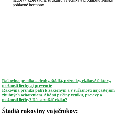
nádory), ktoré tvoria štruktúru vaječníka a produkujú ženské
pohlavné hormóny.
Rakovina prsníka – druhy, štádiá, príznaky, rizikové faktory,
možnosti liečby aj prevencie
Rakovina prsníka patrí k zákerným a v súčasnosti najčastejším
zhubných ochoreniam. Aké sú príčiny vzniku, prejavy a
možnosti liečby? Dá sa znížiť riziko?
Štádiá rakoviny vaječníkov: