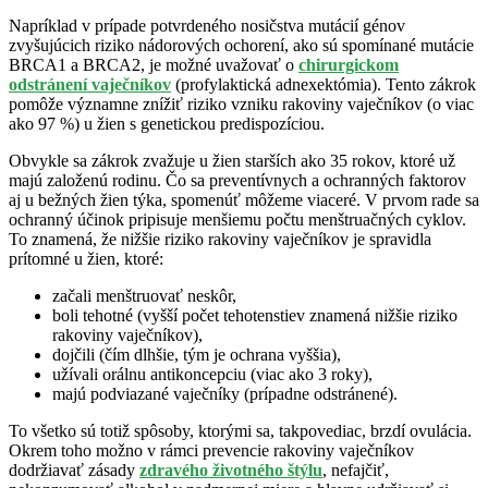
Napríklad v prípade potvrdeného nosičstva mutácií génov
zvyšujúcich riziko nádorových ochorení, ako sú spomínané mutácie
BRCA1 a BRCA2, je možné uvažovať o
chirurgickom
odstránení vaječníkov
(profylaktická adnexektómia). Tento zákrok
pomôže významne znížiť riziko vzniku rakoviny vaječníkov (o viac
ako 97 %) u žien s genetickou predispozíciou.
Obvykle sa zákrok zvažuje u žien starších ako 35 rokov, ktoré už
majú založenú rodinu. Čo sa preventívnych a ochranných faktorov
aj u bežných žien týka, spomenúť môžeme viaceré. V prvom rade sa
ochranný účinok pripisuje menšiemu počtu menštruačných cyklov.
To znamená, že nižšie riziko rakoviny vaječníkov je spravidla
prítomné u žien, ktoré:
začali menštruovať neskôr,
boli tehotné (vyšší počet tehotenstiev znamená nižšie riziko
rakoviny vaječníkov),
dojčili (čím dlhšie, tým je ochrana vyššia),
užívali orálnu antikoncepciu (viac ako 3 roky),
majú podviazané vaječníky (prípadne odstránené).
To všetko sú totiž spôsoby, ktorými sa, takpovediac, brzdí ovulácia.
Okrem toho možno v rámci prevencie rakoviny vaječníkov
dodržiavať zásady
zdravého životného štýlu
, nefajčiť,