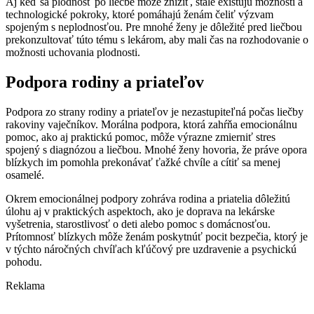
Aj keď sa plodnosť po liečbe môže znížiť, stále existujú možnosti a
technologické pokroky, ktoré pomáhajú ženám čeliť výzvam
spojeným s neplodnosťou. Pre mnohé ženy je dôležité pred liečbou
prekonzultovať túto tému s lekárom, aby mali čas na rozhodovanie o
možnosti uchovania plodnosti.
Podpora rodiny a priateľov
Podpora zo strany rodiny a priateľov je nezastupiteľná počas liečby
rakoviny vaječníkov. Morálna podpora, ktorá zahŕňa emocionálnu
pomoc, ako aj praktickú pomoc, môže výrazne zmierniť stres
spojený s diagnózou a liečbou. Mnohé ženy hovoria, že práve opora
blízkych im pomohla prekonávať ťažké chvíle a cítiť sa menej
osamelé.
Okrem emocionálnej podpory zohráva rodina a priatelia dôležitú
úlohu aj v praktických aspektoch, ako je doprava na lekárske
vyšetrenia, starostlivosť o deti alebo pomoc s domácnosťou.
Prítomnosť blízkych môže ženám poskytnúť pocit bezpečia, ktorý je
v týchto náročných chvíľach kľúčový pre uzdravenie a psychickú
pohodu.
Reklama