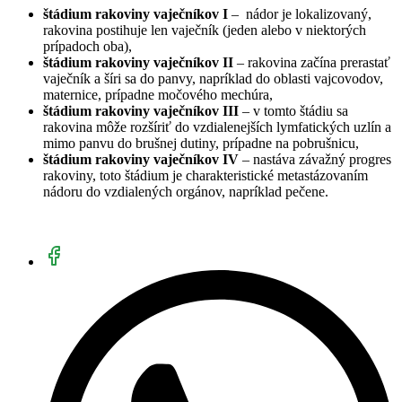
štádium
rakoviny vaječníkov I
– nádor je lokalizovaný,
rakovina postihuje len vaječník (jeden alebo v niektorých
prípadoch oba),
štádium rakoviny vaječníkov II
– rakovina začína prerastať
vaječník a šíri sa do panvy, napríklad do oblasti vajcovodov,
maternice, prípadne močového mechúra,
štádium rakoviny vaječníkov III
– v tomto štádiu sa
rakovina môže rozšíriť do vzdialenejších lymfatických uzlín a
mimo panvu do brušnej dutiny, prípadne na pobrušnicu,
štádium rakoviny vaječníkov IV
– nastáva závažný progres
rakoviny, toto štádium je charakteristické metastázovaním
nádoru do vzdialených orgánov, napríklad pečene.