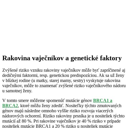
Rakovina vaječníkov a genetické faktory
Zvýšené riziko vzniku rakoviny vaječníkov môže byť zapríčinené aj
dedičnými faktormi, resp. genetickou predispozíciou. Ak sa už ženy
v blízkej rodine (u matky, starej mamy, sestry) vyskytuje rakovina
vaječníkov, môže to znamenať zvýšené riziko vaječníkového nádoru
u samotnej ženy.
V tomto smere môžeme spomenúť mutácie génov
BRCA1 a
BRCA2
, ktoré môžu ženy zdediť. Nositeľky týchto zmutovaných
génov majú následne omnoho vyššie riziko rozvoja viacerých
nádorových ochorení. Riziko rakoviny prsníka je u nositeliek týchto
mutácií až 80 %. Pri rakovine vaječníkov je 40 % riziko v prípade
nositeliek mutácie BRCA1 a 20 % riziko u nositeliek mutácie