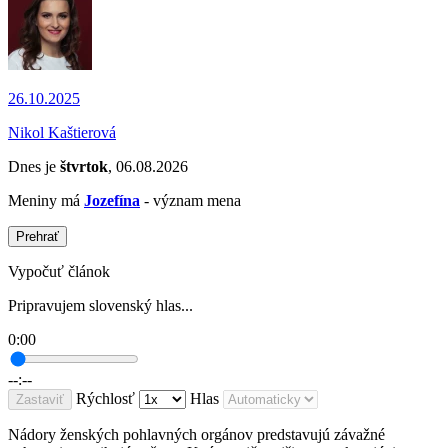
26.10.2025
Nikol Kaštierová
Dnes je
štvrtok
, 06.08.2026
Meniny má
Jozefína
- význam mena
Prehrať
Vypočuť článok
Pripravujem slovenský hlas...
0:00
--:--
Rýchlosť
Hlas
Zastaviť
Nádory ženských pohlavných orgánov predstavujú závažné