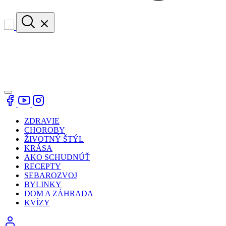
ZDRAVIE
CHOROBY
ŽIVOTNÝ ŠTÝL
KRÁSA
AKO SCHUDNÚŤ
RECEPTY
SEBAROZVOJ
BYLINKY
DOM A ZÁHRADA
KVÍZY