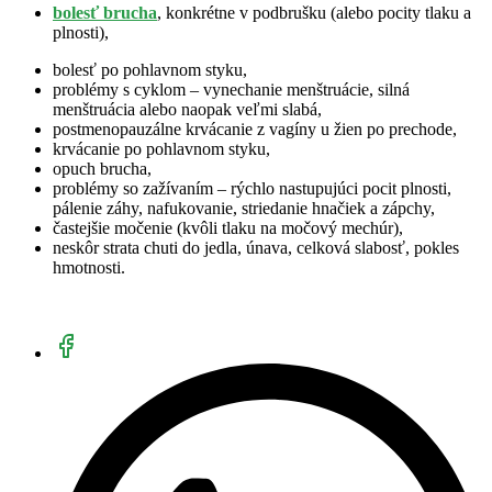
bolesť brucha
, konkrétne v podbrušku (alebo pocity tlaku a
plnosti),
bolesť po pohlavnom styku,
problémy s cyklom – vynechanie menštruácie, silná
menštruácia alebo naopak veľmi slabá,
postmenopauzálne krvácanie z vagíny u žien po prechode,
krvácanie po pohlavnom styku,
opuch brucha,
problémy so zažívaním – rýchlo nastupujúci pocit plnosti,
pálenie záhy, nafukovanie, striedanie hnačiek a zápchy,
častejšie močenie (kvôli tlaku na močový mechúr),
neskôr strata chuti do jedla, únava, celková slabosť, pokles
hmotnosti.