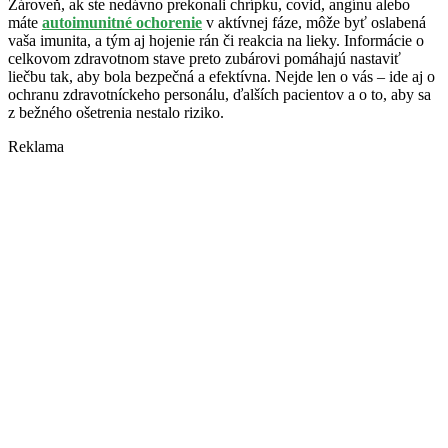
Zároveň, ak ste nedávno prekonali chrípku, covid, angínu alebo
máte
autoimunitné ochorenie
v aktívnej fáze, môže byť oslabená
vaša imunita, a tým aj hojenie rán či reakcia na lieky. Informácie o
celkovom zdravotnom stave preto zubárovi pomáhajú nastaviť
liečbu tak, aby bola bezpečná a efektívna. Nejde len o vás – ide aj o
ochranu zdravotníckeho personálu, ďalších pacientov a o to, aby sa
z bežného ošetrenia nestalo riziko.
Reklama