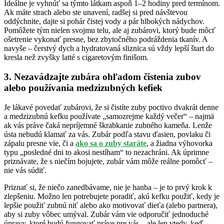
Ideálne je vyhnúť sa týmto látkam aspoň 1–2 hodiny pred termínom.
Ak máte strach alebo ste unavení, radšej si pred návštevou
oddýchnite, dajte si pohár čistej vody a pár hlbokých nádychov.
Pomôžete tým nielen svojmu telu, ale aj zubárovi, ktorý bude môcť
ošetrenie vykonať presne, bez zbytočného podráždenia tkanív. A
navyše – čerstvý dych a hydratovaná sliznica sú vždy lepší štart do
kresla než zvyšky latté s cigaretovým finišom.
3. Nezavádzajte zubára ohľadom čistenia zubov
alebo používania medzizubných kefiek
Je lákavé povedať zubárovi, že si čistíte zuby poctivo dvakrát denne
a medzizubnú kefku používate „samozrejme každý večer“ – najmä
ak vás práve čaká nepríjemné škrabkanie zubného kameňa. Lenže
ústa nebudú klamať za vás. Zubár podľa stavu ďasien, povlaku či
zápalu presne vie, či a
ako sa o zuby staráte
, a žiadna výhovorka
typu „posledné dni to akosi nestíham“ to nezachráni. Ak úprimne
priznávate, že s niečím bojujete, zubár vám môže reálne pomôcť –
nie vás súdiť.
Priznať si, že niečo zanedbávame, nie je hanba – je to prvý krok k
zlepšeniu. Možno len potrebujete poradiť, akú kefku použiť, kedy je
lepšie použiť zubnú niť alebo ako motivovať dieťa (alebo partnera),
aby si zuby vôbec umýval. Zubár vám vie odporučiť jednoduché
úpravy, ktoré budú fungovať práve pre vás – ale len vtedy, keď