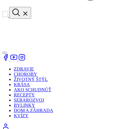
ZDRAVIE
CHOROBY
ŽIVOTNÝ ŠTÝL
KRÁSA
AKO SCHUDNÚŤ
RECEPTY
SEBAROZVOJ
BYLINKY
DOM A ZÁHRADA
KVÍZY