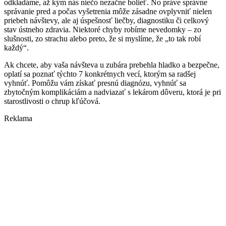
odkladáme, až kým nás niečo nezačne bolieť. No práve správne
správanie pred a počas vyšetrenia môže zásadne ovplyvniť nielen
priebeh návštevy, ale aj úspešnosť liečby, diagnostiku či celkový
stav ústneho zdravia. Niektoré chyby robíme nevedomky – zo
slušnosti, zo strachu alebo preto, že si myslíme, že „to tak robí
každý“.
Ak chcete, aby vaša návšteva u zubára prebehla hladko a bezpečne,
oplatí sa poznať týchto 7 konkrétnych vecí, ktorým sa radšej
vyhnúť. Pomôžu vám získať presnú diagnózu, vyhnúť sa
zbytočným komplikáciám a nadviazať s lekárom dôveru, ktorá je pri
starostlivosti o chrup kľúčová.
Reklama