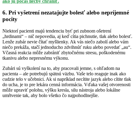
ako ju počas liečby chrániť.
6. Pri vyšetrení nezatajujte bolesť alebo nepríjemné
pocity
Niektorí pacienti majú tendenciu byť pri zubnom ošetrení
„hrdinami“ – nič nepovedia, aj keď cítia pichnutie, tlak alebo bolesť.
Lenže zubár nevie čítať myšlienky. Ak vás niečo zabolí alebo vám
niečo prekáža, stačí jednoducho zdvihnúť ruku alebo povedať „au“.
Včasná reakcia môže zabrániť zbytočnému stresu, poškodenému
tkanivu alebo nepresnému výkonu.
Zubári sú vyškolení na to, aby pracovali jemne, s ohľadom na
pacienta – ale potrebujú spätnú väzbu. Vaše telo reaguje inak ako
cudzie telo v učebnici. Ak si napríklad necítite jazyk alebo cítite tlak
do ucha, je to pre lekára cenná informácia. Vďaka vašej otvorenosti
môže upraviť polohu, výšku kresla, silu nástroja alebo lokálne
umŕtvenie tak, aby bolo všetko čo najpohodlnejšie.