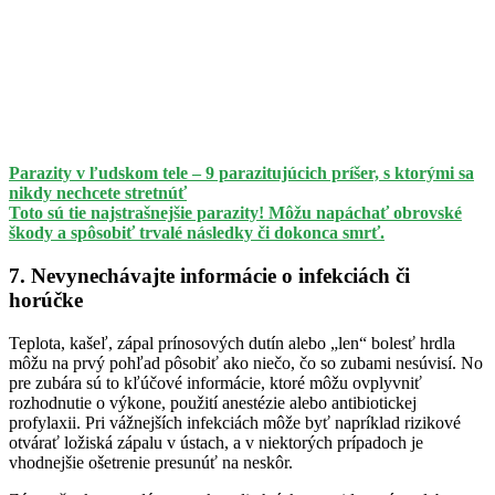
Parazity v ľudskom tele – 9 parazitujúcich príšer, s ktorými sa
nikdy nechcete stretnúť
Toto sú tie najstrašnejšie parazity! Môžu napáchať obrovské
škody a spôsobiť trvalé následky či dokonca smrť.
7. Nevynechávajte informácie o infekciách či
horúčke
Teplota, kašeľ, zápal prínosových dutín alebo „len“ bolesť hrdla
môžu na prvý pohľad pôsobiť ako niečo, čo so zubami nesúvisí. No
pre zubára sú to kľúčové informácie, ktoré môžu ovplyvniť
rozhodnutie o výkone, použití anestézie alebo antibiotickej
profylaxii. Pri vážnejších infekciách môže byť napríklad rizikové
otvárať ložiská zápalu v ústach, a v niektorých prípadoch je
vhodnejšie ošetrenie presunúť na neskôr.