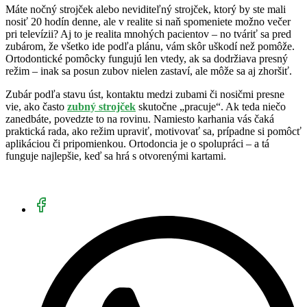
Máte nočný strojček alebo neviditeľný strojček, ktorý by ste mali
nosiť 20 hodín denne, ale v realite si naň spomeniete možno večer
pri televízii? Aj to je realita mnohých pacientov – no tváriť sa pred
zubárom, že všetko ide podľa plánu, vám skôr uškodí než pomôže.
Ortodontické pomôcky fungujú len vtedy, ak sa dodržiava presný
režim – inak sa posun zubov nielen zastaví, ale môže sa aj zhoršiť.
Zubár podľa stavu úst, kontaktu medzi zubami či nosičmi presne
vie, ako často
zubný strojček
skutočne „pracuje“. Ak teda niečo
zanedbáte, povedzte to na rovinu. Namiesto karhania vás čaká
praktická rada, ako režim upraviť, motivovať sa, prípadne si pomôcť
aplikáciou či pripomienkou. Ortodoncia je o spolupráci – a tá
funguje najlepšie, keď sa hrá s otvorenými kartami.