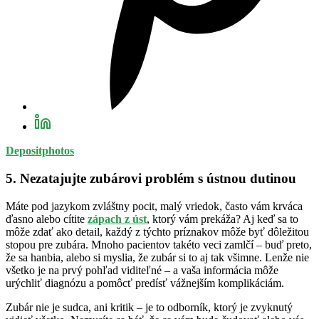
Depositphotos
5. Nezatajujte zubárovi problém s ústnou dutinou
Máte pod jazykom zvláštny pocit, malý vriedok, často vám krváca
ďasno alebo cítite
zápach z úst
, ktorý vám prekáža? Aj keď sa to
môže zdať ako detail, každý z týchto príznakov môže byť dôležitou
stopou pre zubára. Mnoho pacientov takéto veci zamlčí – buď preto,
že sa hanbia, alebo si myslia, že zubár si to aj tak všimne. Lenže nie
všetko je na prvý pohľad viditeľné – a vaša informácia môže
urýchliť diagnózu a pomôcť predísť vážnejším komplikáciám.
Zubár nie je sudca, ani kritik – je to odborník, ktorý je zvyknutý