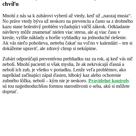
chvíľu
Mnohí z nás sa k zubárovi vyberú až vtedy, keď už „naozaj musia“.
No práve vtedy býva už neskoro na prevenciu a často sa z drobného
kazu stane bolestivý problém vyžadujúci väčší zákrok. Odkladanie
návštevy môže znamenať nielen viac stresu, ale aj viac času v
kresle, vyššie náklady a horšie vyhliadky na jednoduché riešenie.
Ak vás niečo pobolieva, netreba čakať na voľno v kalendári – ten si
dokážeme upraviť, ale zdravý chrup si nekúpime.
Zubári odporúčajú preventívnu prehliadku raz za rok, aj keď vás nič
nebolí. Mnohí pacienti si však myslia, že ak nekrvácajú ďasná a
nebolí ich zub, je všetko v poriadku. Lenže veľa problémov, ako
napríklad začínajúci zápal ďasien, hlboký kaz alebo ochorenie
zubného lôžka, nebolí – kým nie je neskoro.
Pravidelné kontroly
sú tou najjednoduchšou formou starostlivosti o seba, akú si môžete
dopriať.