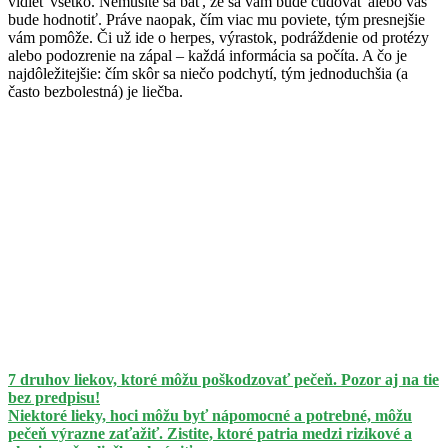
vidieť všetko. Nemusíte sa báť, že sa vám bude čudovať alebo vás
bude hodnotiť. Práve naopak, čím viac mu poviete, tým presnejšie
vám pomôže. Či už ide o herpes, výrastok, podráždenie od protézy
alebo podozrenie na zápal – každá informácia sa počíta. A čo je
najdôležitejšie: čím skôr sa niečo podchytí, tým jednoduchšia (a
často bezbolestná) je liečba.
7 druhov liekov, ktoré môžu poškodzovať pečeň. Pozor aj na tie
bez predpisu!
Niektoré lieky, hoci môžu byť nápomocné a potrebné, môžu
pečeň výrazne zaťažiť. Zistite, ktoré patria medzi rizikové a