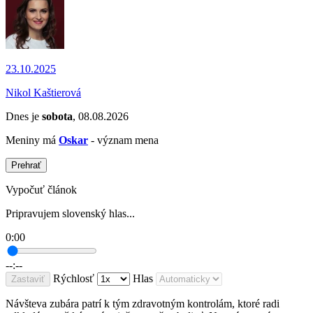
23.10.2025
Nikol Kaštierová
Dnes je
sobota
, 08.08.2026
Meniny má
Oskar
- význam mena
Prehrať
Vypočuť článok
Pripravujem slovenský hlas...
0:00
--:--
Rýchlosť
Hlas
Zastaviť
Návšteva zubára patrí k tým zdravotným kontrolám, ktoré radi