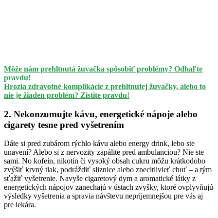
Môže nám prehltnutá žuvačka spôsobiť problémy? Odhaľte
pravdu!
Hrozia zdravotné komplikácie z prehltnutej žuvačky, alebo to
nie je žiaden problém? Zistite pravdu!
2. Nekonzumujte kávu, energetické nápoje alebo
cigarety tesne pred vyšetrením
Dáte si pred zubárom rýchlo kávu alebo energy drink, lebo ste
unavení? Alebo si z nervozity zapálite pred ambulanciou? Nie ste
sami. No kofeín, nikotín či vysoký obsah cukru môžu krátkodobo
zvýšiť krvný tlak, podráždiť sliznice alebo znecitlivieť chuť – a tým
sťažiť vyšetrenie. Navyše cigaretový dym a aromatické látky z
energetických nápojov zanechajú v ústach zvyšky, ktoré ovplyvňujú
výsledky vyšetrenia a spravia návštevu nepríjemnejšou pre vás aj
pre lekára.