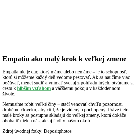
Empatia ako malý krok k veľkej zmene
Empatia nie je dar, ktorý máme alebo nemáme – je to schopnosť,
ktorú si môžeme každý deň vedome pestovať. Ak sa naučíme viac
počúvať, menej súdiť a vnímať svet aj z pohľadu iných, otvárame si
cestu k
hlbším vzťahom
a väčšiemu pokoju v každodennom
živote.
Nemusíme robiť veľké činy – stačí venovať chvíľu pozornosti
druhému človeku, aby cítil, že je videný a pochopený. Práve tieto
malé kroky sa postupne skladajú do veľkej zmeny, ktorá dokáže
obohatiť nielen nás, ale aj ľudí v našom okolí.
Zdroj úvodnej fotky: Depositphotos