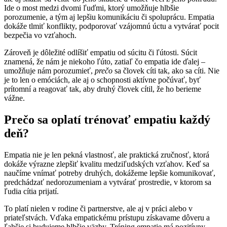
Ide o most medzi dvomi ľuďmi, ktorý umožňuje hlbšie
porozumenie, a tým aj lepšiu komunikáciu či spoluprácu. Empatia
dokáže tlmiť konflikty, podporovať vzájomnú úctu a vytvárať pocit
bezpečia vo vzťahoch.
Zároveň je dôležité odlíšiť empatiu od súcitu či ľútosti. Súcit
znamená, že nám je niekoho ľúto, zatiaľ čo empatia ide ďalej –
umožňuje nám porozumieť,
prečo
sa človek cíti tak, ako sa cíti. Nie
je to len o emóciách, ale aj o schopnosti aktívne počúvať, byť
prítomní a reagovať tak, aby druhý človek cítil, že ho berieme
vážne.
Prečo sa oplatí trénovať empatiu každý
deň?
Empatia nie je len pekná vlastnosť, ale praktická zručnosť, ktorá
dokáže výrazne zlepšiť kvalitu medziľudských vzťahov. Keď sa
naučíme vnímať potreby druhých, dokážeme lepšie komunikovať,
predchádzať nedorozumeniam a vytvárať prostredie, v ktorom sa
ľudia cítia prijatí.
To platí nielen v rodine či partnerstve, ale aj v práci alebo v
priateľstvách. Vďaka empatickému prístupu získavame dôveru a
ľahšie si budujeme hlbšie väzby. Tréning empatie má pozitívny