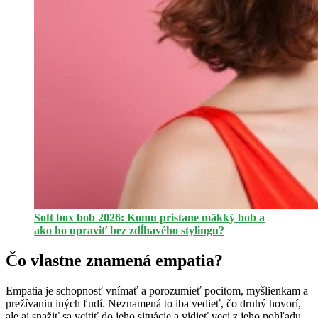
Soft box bob 2026: Komu pristane mäkký bob a
ako ho upraviť bez zdĺhavého stylingu?
Čo vlastne znamená empatia?
Empatia je schopnosť vnímať a porozumieť pocitom, myšlienkam a
prežívaniu iných ľudí. Neznamená to iba vedieť, čo druhý hovorí,
ale aj snažiť sa vcítiť do jeho situácie a vidieť veci z jeho pohľadu.