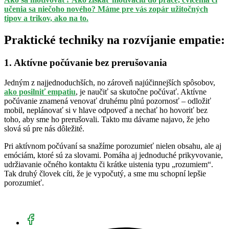
učenia sa niečoho nového? Máme pre vás zopár užitočných
tipov a trikov, ako na to.
Praktické techniky na rozvíjanie empatie:
1. Aktívne počúvanie bez prerušovania
Jedným z najjednoduchších, no zároveň najúčinnejších spôsobov,
ako posilniť empatiu
, je naučiť sa skutočne počúvať. Aktívne
počúvanie znamená venovať druhému plnú pozornosť – odložiť
mobil, neplánovať si v hlave odpoveď a nechať ho hovoriť bez
toho, aby sme ho prerušovali. Takto mu dávame najavo, že jeho
slová sú pre nás dôležité.
Pri aktívnom počúvaní sa snažíme porozumieť nielen obsahu, ale aj
emóciám, ktoré sú za slovami. Pomáha aj jednoduché prikyvovanie,
udržiavanie očného kontaktu či krátke uistenia typu „rozumiem“.
Tak druhý človek cíti, že je vypočutý, a sme mu schopní lepšie
porozumieť.