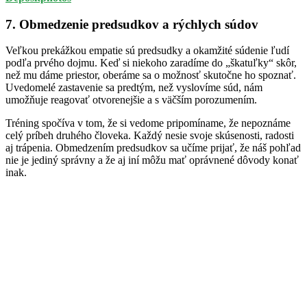
7. Obmedzenie predsudkov a rýchlych súdov
Veľkou prekážkou empatie sú predsudky a okamžité súdenie ľudí
podľa prvého dojmu. Keď si niekoho zaradíme do „škatuľky“ skôr,
než mu dáme priestor, oberáme sa o možnosť skutočne ho spoznať.
Uvedomelé zastavenie sa predtým, než vyslovíme súd, nám
umožňuje reagovať otvorenejšie a s väčším porozumením.
Tréning spočíva v tom, že si vedome pripomíname, že nepoznáme
celý príbeh druhého človeka. Každý nesie svoje skúsenosti, radosti
aj trápenia. Obmedzením predsudkov sa učíme prijať, že náš pohľad
nie je jediný správny a že aj iní môžu mať oprávnené dôvody konať
inak.