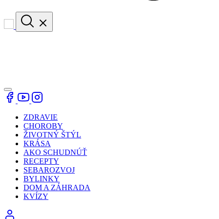
ZDRAVIE
CHOROBY
ŽIVOTNÝ ŠTÝL
KRÁSA
AKO SCHUDNÚŤ
RECEPTY
SEBAROZVOJ
BYLINKY
DOM A ZÁHRADA
KVÍZY