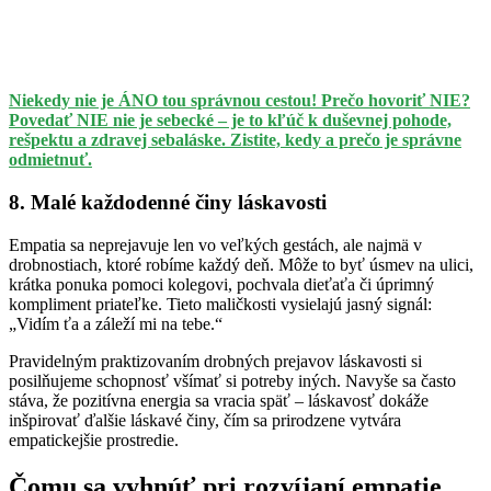
Niekedy nie je ÁNO tou správnou cestou! Prečo hovoriť NIE?
Povedať NIE nie je sebecké – je to kľúč k duševnej pohode,
rešpektu a zdravej sebaláske. Zistite, kedy a prečo je správne
odmietnuť.
8. Malé každodenné činy láskavosti
Empatia sa neprejavuje len vo veľkých gestách, ale najmä v
drobnostiach, ktoré robíme každý deň. Môže to byť úsmev na ulici,
krátka ponuka pomoci kolegovi, pochvala dieťaťa či úprimný
kompliment priateľke. Tieto maličkosti vysielajú jasný signál:
„Vidím ťa a záleží mi na tebe.“
Pravidelným praktizovaním drobných prejavov láskavosti si
posilňujeme schopnosť všímať si potreby iných. Navyše sa často
stáva, že pozitívna energia sa vracia späť – láskavosť dokáže
inšpirovať ďalšie láskavé činy, čím sa prirodzene vytvára
empatickejšie prostredie.
Čomu sa vyhnúť pri rozvíjaní empatie