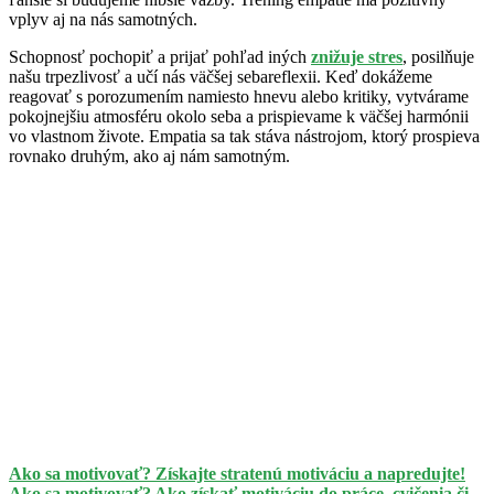
vplyv aj na nás samotných.
Schopnosť pochopiť a prijať pohľad iných
znižuje stres
, posilňuje
našu trpezlivosť a učí nás väčšej sebareflexii. Keď dokážeme
reagovať s porozumením namiesto hnevu alebo kritiky, vytvárame
pokojnejšiu atmosféru okolo seba a prispievame k väčšej harmónii
vo vlastnom živote. Empatia sa tak stáva nástrojom, ktorý prospieva
rovnako druhým, ako aj nám samotným.
Ako sa motivovať? Získajte stratenú motiváciu a napredujte!
Ako sa motivovať? Ako získať motiváciu do práce, cvičenia či