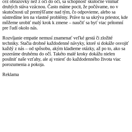
cez obrazovky než z očí do očí, sa schopnosť skutočne vnímať
druhých stáva vzácnou. Často máme pocit, že počúvame, no v
skutočnosti už premýšľame nad tým, čo odpovieme, alebo sa
sústredíme len na vlastné problémy. Práve tu sa ukrýva priestor, kde
môžeme urobiť malý krok k zmene – naučiť sa byť viac prítomní
pre ľudí okolo nás.
Rozvíjanie empatie nemusí znamenať veľké gestá či zložité
techniky. Stačia drobné každodenné návyky, ktoré si dokáže osvojiť
každý z nás – od spôsobu, akým kladieme otázky, až po to, ako sa
pozeráme druhému do očí. Takéto malé kroky dokážu nielen
posilniť naše vzťahy, ale aj vniesť do každodenného života viac
porozumenia a pokoja.
Reklama