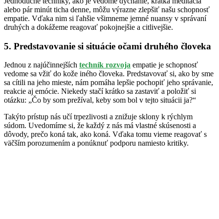
Jednoduché techniky, ako je vedomé dýchanie, krátka meditácia
alebo pár minút ticha denne, môžu výrazne zlepšiť našu schopnosť
empatie. Vďaka nim si ľahšie všimneme jemné nuansy v správaní
druhých a dokážeme reagovať pokojnejšie a citlivejšie.
5. Predstavovanie si situácie očami druhého človeka
Jednou z najúčinnejších
techník rozvoja
empatie je schopnosť
vedome sa vžiť do kože iného človeka. Predstavovať si, ako by sme
sa cítili na jeho mieste, nám pomáha lepšie pochopiť jeho správanie,
reakcie aj emócie. Niekedy stačí krátko sa zastaviť a položiť si
otázku: „Čo by som prežíval, keby som bol v tejto situácii ja?“
Takýto prístup nás učí trpezlivosti a znižuje sklony k rýchlym
súdom. Uvedomíme si, že každý z nás má vlastné skúsenosti a
dôvody, prečo koná tak, ako koná. Vďaka tomu vieme reagovať s
väčším porozumením a ponúknuť podporu namiesto kritiky.