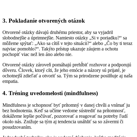
3. Pokladanie otvorených otázok
Otvorené otázky dávajú druhému priestor, aby sa vyjadril
slobodnejšie a úprimnejšie. Namiesto otázky „Si v poriadku?“ sa
môžeme spýtať: „Ako sa cítiš v tejto situácii?“ alebo „Čo by ti teraz
najviac pomohlo?“. Takýto prístup ukazuje záujem a ochotu
pochopiť viac než len áno alebo nie.
Otvorené otázky zároveň pomáhajú prehĺbiť rozhovor a podporujú
dôveru. Človek, ktorý cíti, že jeho emócie a názory sú prijaté, je
ochotnejší zdieľať a otvoriť sa. Tým sa prirodzene posilňuje aj naša
empatia.
4. Tréning uvedomelosti (mindfulness)
Mindfulness je schopnosť byť prítomný v danej chvíli a vnímať ju
bez hodnotenia. Keď sa učíme vedome sústrediť na prítomnosť,
dokážeme lepšie počúvať, pozorovať a reagovať na potreby ľudí
okolo nás. Znižuje sa tým aj tendencia unáhliť sa so závermi či
posudzovaním.