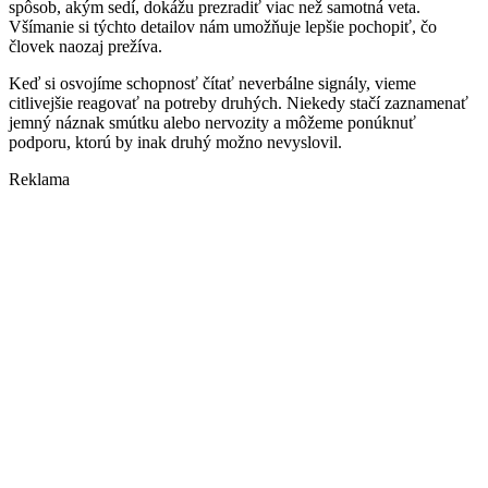
spôsob, akým sedí, dokážu prezradiť viac než samotná veta.
Všímanie si týchto detailov nám umožňuje lepšie pochopiť, čo
človek naozaj prežíva.
Keď si osvojíme schopnosť čítať neverbálne signály, vieme
citlivejšie reagovať na potreby druhých. Niekedy stačí zaznamenať
jemný náznak smútku alebo nervozity a môžeme ponúknuť
podporu, ktorú by inak druhý možno nevyslovil.
Reklama