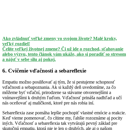
Ako zvládnuť veľké zmeny vo svojom živote? Malé kroky,
veľký rozdiel!
Čelíte veľkej životnej zmene? Či už ide o rozchod, sťahovanie
alebo výzvu, tento článok vám ukáže, ako si poradiť so stresom
a nájsť v sebe silu aj pokoj.
6. Cvičenie vďačnosti a sebareflexie
Empatiu možno posilňovať aj tým, že si pestujeme schopnosť
vďačnosti a sebapoznania. Ak si každý deň uvedomíme, za čo
môžeme byť vďační, prirodzene sa stávame otvorenejšími a
vnímavejšími k druhým ľuďom. Vďačnosť prináša nadhľad a učí
nás oceňovať aj maličkosti, ktoré pre nás robia iní.
Sebareflexia zase pomáha lepšie pochopiť vlastné emócie a reakcie.
Keď vieme pomenovať, čo cítime my, ľahšie rozoznáme aj pocity
iných. Vďačnosť a sebareflexia tak vytvárajú pevný základ pre
skutočnú empatiu, ktorá nie je len o druhých, ale aj o našom