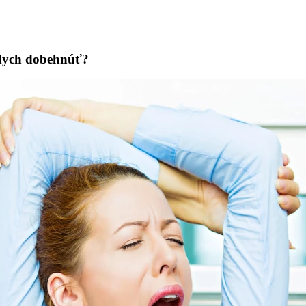
oddych dobehnúť?