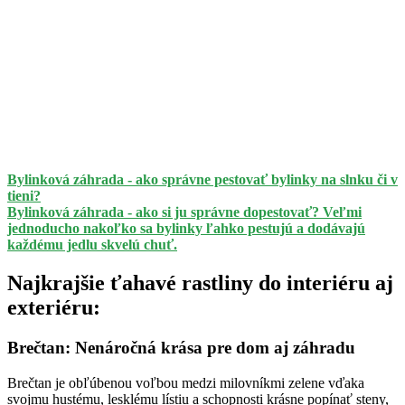
Bylinková záhrada - ako správne pestovať bylinky na slnku či v
tieni?
Bylinková záhrada - ako si ju správne dopestovať? Veľmi
jednoducho nakoľko sa bylinky ľahko pestujú a dodávajú
každému jedlu skvelú chuť.
Najkrajšie ťahavé rastliny do interiéru aj
exteriéru:
Brečtan: Nenáročná krása pre dom aj záhradu
Brečtan je obľúbenou voľbou medzi milovníkmi zelene vďaka
svojmu hustému, lesklému lístiu a schopnosti krásne popínať steny,