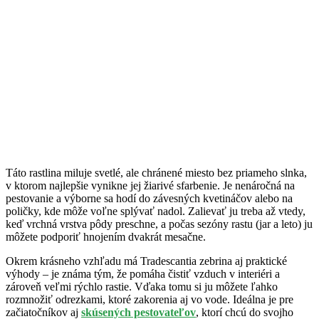
Táto rastlina miluje svetlé, ale chránené miesto bez priameho slnka,
v ktorom najlepšie vynikne jej žiarivé sfarbenie. Je nenáročná na
pestovanie a výborne sa hodí do závesných kvetináčov alebo na
poličky, kde môže voľne splývať nadol. Zalievať ju treba až vtedy,
keď vrchná vrstva pôdy preschne, a počas sezóny rastu (jar a leto) ju
môžete podporiť hnojením dvakrát mesačne.
Okrem krásneho vzhľadu má Tradescantia zebrina aj praktické
výhody – je známa tým, že pomáha čistiť vzduch v interiéri a
zároveň veľmi rýchlo rastie. Vďaka tomu si ju môžete ľahko
rozmnožiť odrezkami, ktoré zakorenia aj vo vode. Ideálna je pre
začiatočníkov aj
skúsených pestovateľov
, ktorí chcú do svojho