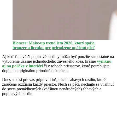
Blonzer: Make-up trend leta 2026, ktorý spája
bronzer a lícenku pre prirodzene opálenú pleť
Aj keď ťahavé či popínavé rastliny môžu byť použité samostatne na
vytvorenie úžasne jednoduchého závesného koša, krásne
vyniknú
aj na poličke v interiéri
či v rohoch priestorov, ktoré potrebujete
doplniť o originálnu prírodnú dekoráciu.
Dnes sme si pre vás pripravili inšpirácie ťahavých rastlín, ktoré
zaručene rozžiaria každý priestor. Nech sa páči, nechajte sa vtiahnuť
do sveta prenádherných (väčšinou nenáročných) ťahavých a
popínavých rastlín.