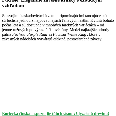
vzhľadom
So svojimi kaskádovitými kvetmi pripomínajúcimi tancujúce sukne
sú fuchsie jednou z najpôvabnejších ťahavých rastlín. Kvitnú bohato
počas leta a sú dostupné v mnohých farebných variáciách – od
jemne ružových po výrazné fialové tóny. Medzi najkrajšie odrody
patria
Fuchsia 'Purple Rain'
či
Fuchsia 'White King'
, ktoré v
závesných nádobách vytvárajú efektné, pestrofarebné závesy.
Borievka čínska – spoznajte túto krásnu vždyzelenú drevinu!