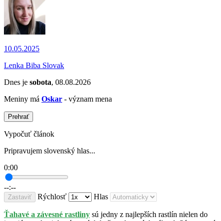
10.05.2025
Lenka Biba Slovak
Dnes je
sobota
, 08.08.2026
Meniny má
Oskar
- význam mena
Prehrať
Vypočuť článok
Pripravujem slovenský hlas...
0:00
--:--
Rýchlosť
Hlas
Zastaviť
Ťahavé a závesné rastliny
sú jedny z najlepších rastlín nielen do