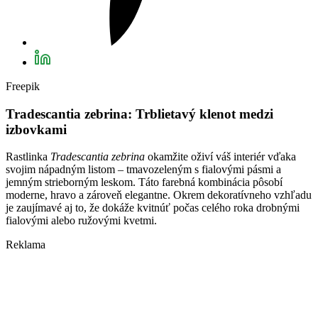
Freepik
Tradescantia zebrina: Trblietavý klenot medzi
izbovkami
Rastlinka
Tradescantia zebrina
okamžite oživí váš interiér vďaka
svojim nápadným listom – tmavozeleným s fialovými pásmi a
jemným strieborným leskom. Táto farebná kombinácia pôsobí
moderne, hravo a zároveň elegantne. Okrem dekoratívneho vzhľadu
je zaujímavé aj to, že dokáže kvitnúť počas celého roka drobnými
fialovými alebo ružovými kvetmi.
Reklama