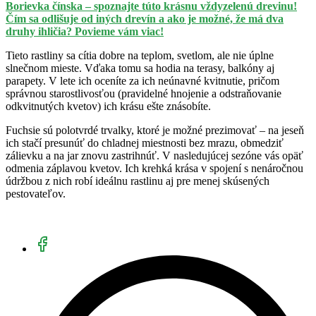
Borievka čínska – spoznajte túto krásnu vždyzelenú drevinu!
Čím sa odlišuje od iných drevín a ako je možné, že má dva
druhy ihličia? Povieme vám viac!
Tieto rastliny sa cítia dobre na teplom, svetlom, ale nie úplne
slnečnom mieste. Vďaka tomu sa hodia na terasy, balkóny aj
parapety. V lete ich oceníte za ich neúnavné kvitnutie, pričom
správnou starostlivosťou (pravidelné hnojenie a odstraňovanie
odkvitnutých kvetov) ich krásu ešte znásobíte.
Fuchsie sú polotvrdé trvalky, ktoré je možné prezimovať – na jeseň
ich stačí presunúť do chladnej miestnosti bez mrazu, obmedziť
zálievku a na jar znovu zastrihnúť. V nasledujúcej sezóne vás opäť
odmenia záplavou kvetov. Ich krehká krása v spojení s nenáročnou
údržbou z nich robí ideálnu rastlinu aj pre menej skúsených
pestovateľov.