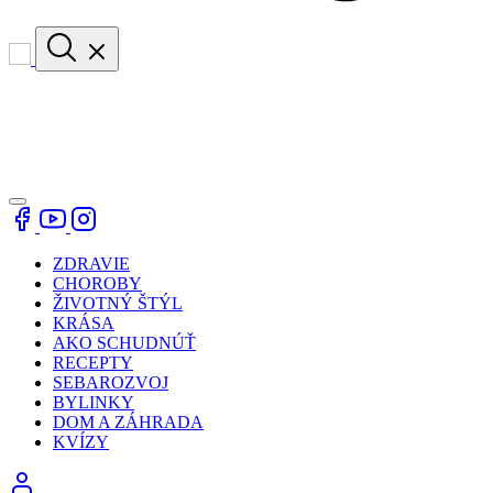
ZDRAVIE
CHOROBY
ŽIVOTNÝ ŠTÝL
KRÁSA
AKO SCHUDNÚŤ
RECEPTY
SEBAROZVOJ
BYLINKY
DOM A ZÁHRADA
KVÍZY