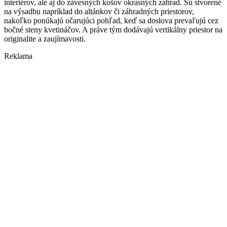
interiérov, ale aj do závesných košov okrasných záhrad. Sú stvorené
na výsadbu napríklad do altánkov či záhradných priestorov,
nakoľko ponúkajú očarujúci pohľad, keď sa doslova prevaľujú cez
bočné steny kvetináčov. A práve tým dodávajú vertikálny priestor na
originalite a zaujímavosti.
Reklama