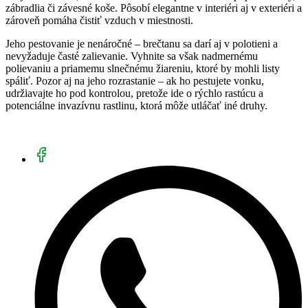
zábradlia či závesné koše. Pôsobí elegantne v interiéri aj v exteriéri a
zároveň pomáha čistiť vzduch v miestnosti.
Jeho pestovanie je nenáročné – brečtanu sa darí aj v polotieni a
nevyžaduje časté zalievanie. Vyhnite sa však nadmernému
polievaniu a priamemu slnečnému žiareniu, ktoré by mohli listy
spáliť. Pozor aj na jeho rozrastanie – ak ho pestujete vonku,
udržiavajte ho pod kontrolou, pretože ide o rýchlo rastúcu a
potenciálne invazívnu rastlinu, ktorá môže utláčať iné druhy.