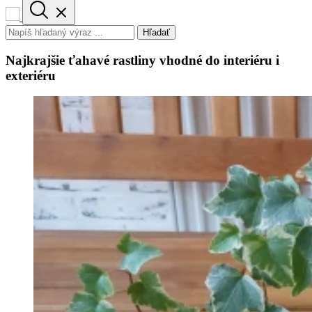
Hľadať
Najkrajšie ťahavé rastliny vhodné do interiéru i
exteriéru