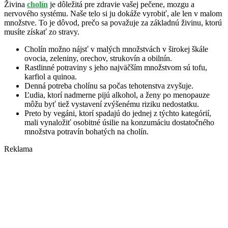
Živina
cholín
je dôležitá pre zdravie vašej pečene, mozgu a
nervového systému. Naše telo si ju dokáže vyrobiť, ale len v malom
množstve. To je dôvod, prečo sa považuje za základnú živinu, ktorú
musíte získať zo stravy.
Cholín možno nájsť v malých množstvách v širokej škále
ovocia, zeleniny, orechov, strukovín a obilnín.
Rastlinné potraviny s jeho najväčším množstvom sú tofu,
karfiol a quinoa.
Denná potreba cholínu sa počas tehotenstva zvyšuje.
Ľudia, ktorí nadmerne pijú alkohol, a ženy po menopauze
môžu byť tiež vystavení zvýšenému riziku nedostatku.
Preto by vegáni, ktorí spadajú do jednej z týchto kategórií,
mali vynaložiť osobitné úsilie na konzumáciu dostatočného
množstva potravín bohatých na cholín.
Reklama