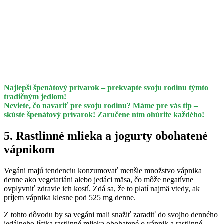
Najlepší špenátový prívarok – prekvapte svoju rodinu týmto
tradičným jedlom!
Neviete, čo navariť pre svoju rodinu? Máme pre vás tip –
skúste špenátový prívarok! Zaručene ním ohúrite každého!
5. Rastlinné mlieka a jogurty obohatené
vápnikom
Vegáni majú tendenciu konzumovať menšie množstvo vápnika
denne ako vegetariáni alebo jedáci mäsa, čo môže negatívne
ovplyvniť zdravie ich kostí. Zdá sa, že to platí najmä vtedy, ak
príjem vápnika klesne pod 525 mg denne.
Z tohto dôvodu by sa vegáni mali snažiť zaradiť do svojho denného
jedálneho lístka rastlinné mlieka obohatené o vápnik a rastlinné