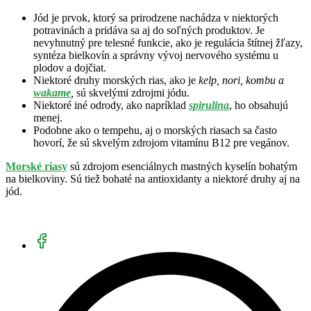
Jód je prvok, ktorý sa prirodzene nachádza v niektorých
potravinách a pridáva sa aj do soľných produktov. Je
nevyhnutný pre telesné funkcie, ako je regulácia štítnej žľazy,
syntéza bielkovín a správny vývoj nervového systému u
plodov a dojčiat.
Niektoré druhy morských rias, ako je
kelp, nori, kombu a
wakame
,
sú skvelými zdrojmi jódu.
Niektoré iné odrody, ako napríklad
spirulina
, ho obsahujú
menej.
Podobne ako o tempehu, aj o morských riasach sa často
hovorí, že sú skvelým zdrojom vitamínu B12 pre vegánov.
Morské riasy
sú zdrojom esenciálnych mastných kyselín bohatým
na bielkoviny. Sú tiež bohaté na antioxidanty a niektoré druhy aj na
jód.