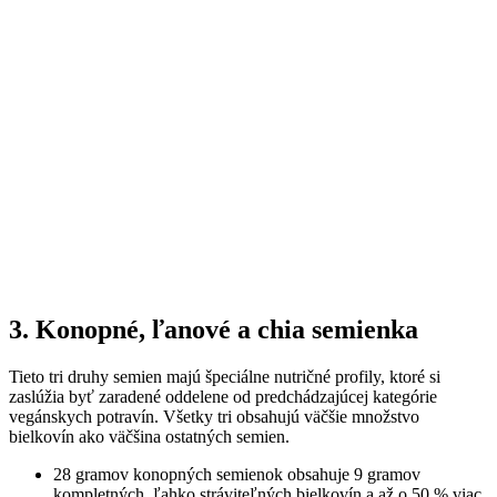
3. Konopné, ľanové a chia semienka
Tieto tri druhy semien majú špeciálne nutričné profily, ktoré si
zaslúžia byť zaradené oddelene od predchádzajúcej kategórie
vegánskych potravín. Všetky tri obsahujú väčšie množstvo
bielkovín ako väčšina ostatných semien.
28 gramov konopných semienok obsahuje 9 gramov
kompletných, ľahko stráviteľných bielkovín a až o 50 % viac