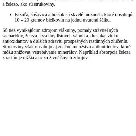
a železo, ako sú strukoviny.
Fazuľa, šošovica a hrášok sú skvelé možnosti, ktoré obsahujú
10 – 20 gramov bielkovín na jednu uvarenú šálku.
Sú tiež vynikajúcim zdrojom vlákniny, pomaly stráviteľných
sacharidov, železa, kyseliny listovej, vápnika, draslíka, zinku,
antioxidantov a ďalších zdraviu prospešných rastlinných zlúčenín.
Strukoviny však obsahujú aj značné množstvo antinutrientov, ktoré
môžu znižovať vstrebávanie minerálov. Napríklad absorpcia železa
z rastlín je nižšia ako zo živočíšnych zdrojov.