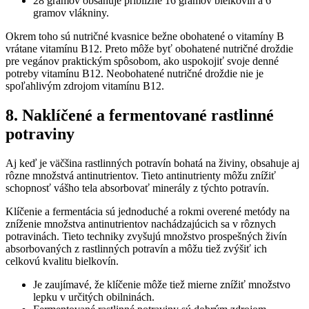
28 gramov obsahuje približne 16 gramov bielkovín a 6
gramov vlákniny.
Okrem toho sú nutričné kvasnice bežne obohatené o vitamíny B
vrátane vitamínu B12. Preto môže byť obohatené nutričné droždie
pre vegánov praktickým spôsobom, ako uspokojiť svoje denné
potreby vitamínu B12. Neobohatené nutričné droždie nie je
spoľahlivým zdrojom vitamínu B12.
8. Naklíčené a fermentované rastlinné
potraviny
Aj keď je väčšina rastlinných potravín bohatá na živiny, obsahuje aj
rôzne množstvá antinutrientov. Tieto antinutrienty môžu znížiť
schopnosť vášho tela absorbovať minerály z týchto potravín.
Klíčenie a fermentácia sú jednoduché a rokmi overené metódy na
zníženie množstva antinutrientov nachádzajúcich sa v rôznych
potravinách. Tieto techniky zvyšujú množstvo prospešných živín
absorbovaných z rastlinných potravín a môžu tiež zvýšiť ich
celkovú kvalitu bielkovín.
Je zaujímavé, že klíčenie môže tiež mierne znížiť množstvo
lepku v určitých obilninách.