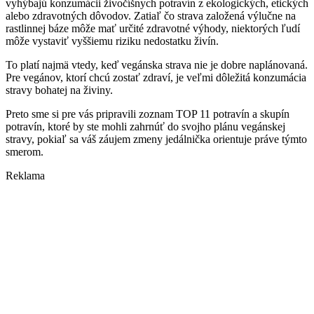
vyhýbajú konzumácii živočíšnych potravín z ekologických, etických
alebo zdravotných dôvodov. Zatiaľ čo strava založená výlučne na
rastlinnej báze môže mať určité zdravotné výhody, niektorých ľudí
môže vystaviť vyššiemu riziku nedostatku živín.
To platí najmä vtedy, keď vegánska strava nie je dobre naplánovaná.
Pre vegánov, ktorí chcú zostať zdraví, je veľmi dôležitá konzumácia
stravy bohatej na živiny.
Preto sme si pre vás pripravili zoznam TOP 11 potravín a skupín
potravín, ktoré by ste mohli zahrnúť do svojho plánu vegánskej
stravy, pokiaľ sa váš záujem zmeny jedálnička orientuje práve týmto
smerom.
Reklama