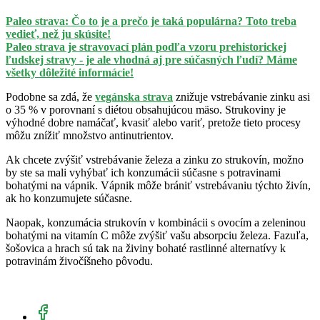
Paleo strava: Čo to je a prečo je taká populárna? Toto treba
vedieť, než ju skúsite!
Paleo strava je stravovací plán podľa vzoru prehistorickej
ľudskej stravy - je ale vhodná aj pre súčasných ľudí? Máme
všetky dôležité informácie!
Podobne sa zdá, že
vegánska strava
znižuje vstrebávanie zinku asi
o 35 % v porovnaní s diétou obsahujúcou mäso. Strukoviny je
výhodné dobre namáčať, kvasiť alebo variť, pretože tieto procesy
môžu znížiť množstvo antinutrientov.
Ak chcete zvýšiť vstrebávanie železa a zinku zo strukovín, možno
by ste sa mali vyhýbať ich konzumácii súčasne s potravinami
bohatými na vápnik. Vápnik môže brániť vstrebávaniu týchto živín,
ak ho konzumujete súčasne.
Naopak, konzumácia strukovín v kombinácii s ovocím a zeleninou
bohatými na vitamín C môže zvýšiť vašu absorpciu železa. Fazuľa,
šošovica a hrach sú tak na živiny bohaté rastlinné alternatívy k
potravinám živočíšneho pôvodu.