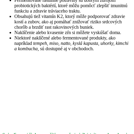
Fermentované rastlinné potraviny sú dobrým zdrojom
probiotických baktérií, ktoré môžu pomôcť zlepšiť imunitnú
funkciu a zdravie tráviaceho traktu.
Obsahujú tiež vitamín K2, ktorý môže podporovať zdravie
kostí a zubov, ako aj pomáhať znižovať riziko srdcových
chorôb a brzdiť rast rakovinových buniek.
Naklíčenie alebo kvasenie zŕn si môžete vyskúšať doma.
Niektoré naklíčené alebo fermentované produkty, ako
napríklad
tempeh, miso, natto, kyslá kapusta, uhorky, kimchi
a kombucha,
sú dostupné aj v obchodoch.