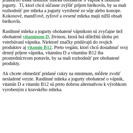
jogurty. Tí, ktorí chcú súčasne zvýšiť príjem bielkovín, by sa mali
rozhodnúť pre mlieka a jogurty vyrobené zo sóje alebo konope.
Kokosové, mandľové, ryžové a ovsené mlieka majú nižší obsah
bielkovín.
Rastlinné mlieka a jogurty obohatené vápnikom sú zvyčajne tiež
obohatené
vitamínom D
, živinou, ktorá hrá dôležitú úlohu pri
vstrebávaní vápnika. Niektoré značky pridávajú do svojich
produktov aj
vitamín B12
. Preto vegáni, ktorí chcú dosiahnuť svoj
denný príjem vápnika, vitamínu D a vitamínu B12 iba
prostredníctvom potravín, by sa mali rozhodnúť pre obohatené
produkty.
Ak chcete obmedziť pridané cukry na minimum, môžete zvoliť
nesladené verzie. Rastlinné mlieka a jogurty obohatené o vápnik,
vitamín D a vitamín B12 sú preto dobrou alternatívou k výrobkom
vyrobeným z kravského mlieka.