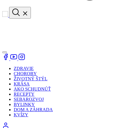
ZDRAVIE
CHOROBY
ŽIVOTNÝ ŠTÝL
KRÁSA
AKO SCHUDNÚŤ
RECEPTY
SEBAROZVOJ
BYLINKY
DOM A ZÁHRADA
KVÍZY