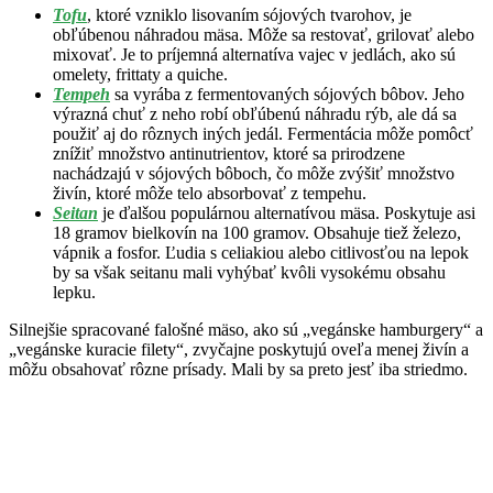
Tofu
, ktoré vzniklo lisovaním sójových tvarohov, je
obľúbenou náhradou mäsa. Môže sa restovať, grilovať alebo
mixovať. Je to príjemná alternatíva vajec v jedlách, ako sú
omelety, frittaty a quiche.
Tempeh
sa vyrába z fermentovaných sójových bôbov. Jeho
výrazná chuť z neho robí obľúbenú náhradu rýb, ale dá sa
použiť aj do rôznych iných jedál. Fermentácia môže pomôcť
znížiť množstvo antinutrientov, ktoré sa prirodzene
nachádzajú v sójových bôboch, čo môže zvýšiť množstvo
živín, ktoré môže telo absorbovať z tempehu.
Seitan
je ďalšou populárnou alternatívou mäsa. Poskytuje asi
18 gramov bielkovín na 100 gramov. Obsahuje tiež železo,
vápnik a fosfor. Ľudia s celiakiou alebo citlivosťou na lepok
by sa však seitanu mali vyhýbať kvôli vysokému obsahu
lepku.
Silnejšie spracované falošné mäso, ako sú „vegánske hamburgery“ a
„vegánske kuracie filety“, zvyčajne poskytujú oveľa menej živín a
môžu obsahovať rôzne prísady. Mali by sa preto jesť iba striedmo.