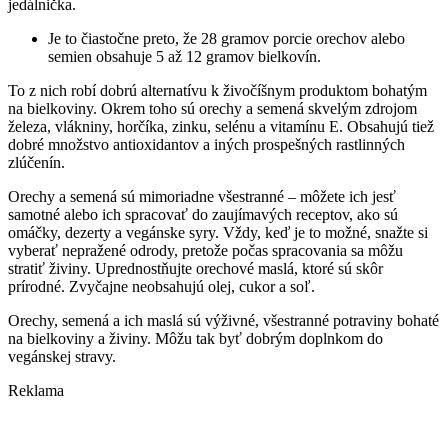
jedálnička.
Je to čiastočne preto, že 28 gramov porcie orechov alebo
semien obsahuje 5 až 12 gramov bielkovín.
To z nich robí dobrú alternatívu k živočíšnym produktom bohatým
na bielkoviny. Okrem toho sú orechy a semená skvelým zdrojom
železa, vlákniny, horčíka, zinku, selénu a vitamínu E. Obsahujú tiež
dobré množstvo antioxidantov a iných prospešných rastlinných
zlúčenín.
Orechy a semená sú mimoriadne všestranné – môžete ich jesť
samotné alebo ich spracovať do zaujímavých receptov, ako sú
omáčky, dezerty a vegánske syry. Vždy, keď je to možné, snažte si
vyberať nepražené odrody, pretože počas spracovania sa môžu
stratiť živiny. Uprednostňujte orechové maslá, ktoré sú skôr
prírodné. Zvyčajne neobsahujú olej, cukor a soľ.
Orechy, semená a ich maslá sú výživné, všestranné potraviny bohaté
na bielkoviny a živiny. Môžu tak byť dobrým doplnkom do
vegánskej stravy.
Reklama