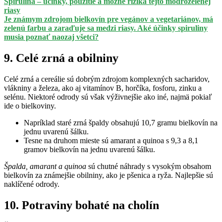
Spirulina – účinky, použitie a možné riziká tejto modrozelenej
riasy
Je známym zdrojom bielkovín pre vegánov a vegetariánov, má
zelenú farbu a zaraďuje sa medzi riasy. Aké účinky spiruliny
musia poznať naozaj všetci?
9. Celé zrná a obilniny
Celé zrná a cereálie sú dobrým zdrojom komplexných sacharidov,
vlákniny a železa, ako aj vitamínov B, horčíka, fosforu, zinku a
selénu. Niektoré odrody sú však výživnejšie ako iné, najmä pokiaľ
ide o bielkoviny.
Napríklad staré zrná špaldy obsahujú 10,7 gramu bielkovín na
jednu uvarenú šálku.
Tesne na druhom mieste sú amarant a quinoa s 9,3 a 8,1
gramov bielkovín na jednu uvarenú šálku.
Špalda, amarant a quinoa
sú chutné náhrady s vysokým obsahom
bielkovín za známejšie obilniny, ako je pšenica a ryža. Najlepšie sú
naklíčené odrody.
10. Potraviny bohaté na cholín