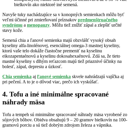
bielkovín ako niektoré iné semená.
Navyše tuky nachádzajúce sa v konopných semienkach môžu byť
veľmi účinné pri zmierňovaní príznakov
predmenštruačného
syndrómu
a
menopauzy
. Môžu tiež znížiť zápal a zlepšiť určité
stavy kože.
Semená chia a ľanové semienka majú obzvlášť vysoký obsah
kyseliny alfa-linolénovej, esenciálnej omega-3 mastnej kyseliny,
ktorú vaše telo dokáže čiastočne premeniť na kyselinu
eikozapentaénovú a kyselinu dokosahexaénovú. Zdá sa, že tieto
mastné kyseliny s dlhým reťazcom majú tiež priaznivé účinky na
bolesť, zápal, depresiu a úzkosť.
Chia semienka
aj
ľanové semienka
skvele nahrádzajú vajíčka aj
pri pečení. A to je o dôvod viac, prečo ich vyskúšať.
4. Tofu a iné minimálne spracované
náhrady mäsa
Tofu a tempeh sú minimálne spracované náhrady mäsa vyrobené zo
sójových bôbov. Obidva obsahujú 9 – 20 gramov bielkovín na 100-
gramovú porciu a sú tiež dobrým zdrojom železa a vápnika.