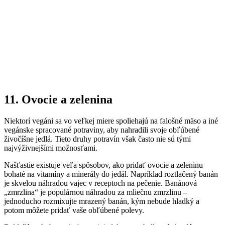
11. Ovocie a zelenina
Niektorí vegáni sa vo veľkej miere spoliehajú na falošné mäso a iné
vegánske spracované potraviny, aby nahradili svoje obľúbené
živočíšne jedlá. Tieto druhy potravín však často nie sú tými
najvýživnejšími možnosťami.
Našťastie existuje veľa spôsobov, ako pridať ovocie a zeleninu
bohaté na vitamíny a minerály do jedál. Napríklad roztlačený banán
je skvelou náhradou vajec v receptoch na pečenie. Banánová
„zmrzlina“ je populárnou náhradou za mliečnu zmrzlinu –
jednoducho rozmixujte mrazený banán, kým nebude hladký a
potom môžete pridať vaše obľúbené polevy.