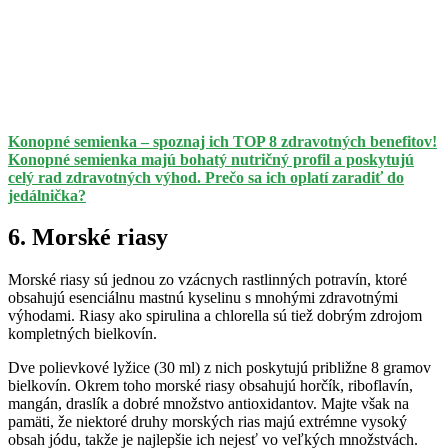
Konopné semienka – spoznaj ich TOP 8 zdravotných benefitov!
Konopné semienka majú bohatý nutričný profil a poskytujú
celý rad zdravotných výhod. Prečo sa ich oplatí zaradiť do
jedálnička?
6. Morské riasy
Morské riasy sú jednou zo vzácnych rastlinných potravín, ktoré
obsahujú esenciálnu mastnú kyselinu s mnohými zdravotnými
výhodami. Riasy ako spirulina a chlorella sú tiež dobrým zdrojom
kompletných bielkovín.
Dve polievkové lyžice (30 ml) z nich poskytujú približne 8 gramov
bielkovín. Okrem toho morské riasy obsahujú horčík, riboflavín,
mangán, draslík a dobré množstvo antioxidantov. Majte však na
pamäti, že niektoré druhy morských rias majú extrémne vysoký
obsah jódu, takže je najlepšie ich nejesť vo veľkých množstvách.