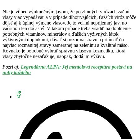
Nie je vôbec výnimočným javom, že po zimných virózach začnú
vlasy viac vypadávať a v prípade dlhotrvajúcich, ťažších viróz môže
dôjsť aj k úplnej výmene vlasov. Je to veľmi nepríjemný jav, no
väčšinou len dočasný. V takom prípade treba vsadiť na doplnenie
potrebných vitamínov, minerálov a ďalších výživných látok
výživovými doplnkami, dávať si pozor na stravu a prijímať čo
najviac rozmanitej stravy zameranej na zeleninu a kvalitné mäso.
Rovnako je potrebné vybrať správnu vlasovú kozmetiku, ktorá
vlasy zbytočne nezaťažuje, naopak, dodá im výživu.
Pozri aj:
Legendárna ALPA: Jej mentolová receptúra postaví na
nohy každého