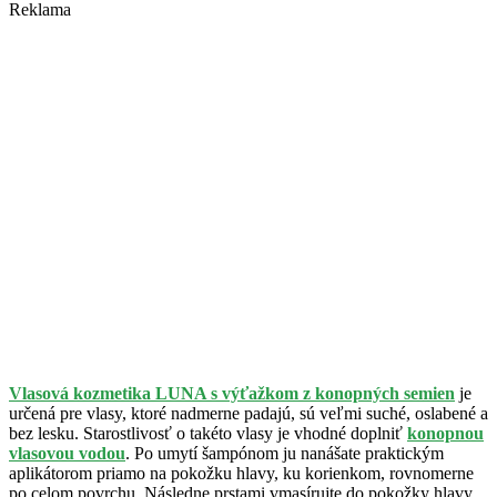
Reklama
Vlasová kozmetika LUNA s výťažkom z konopných semien
je
určená pre vlasy, ktoré nadmerne padajú, sú veľmi suché, oslabené a
bez lesku. Starostlivosť o takéto vlasy je vhodné doplniť
konopnou
vlasovou vodou
. Po umytí šampónom ju nanášate praktickým
aplikátorom priamo na pokožku hlavy, ku korienkom, rovnomerne
po celom povrchu. Následne prstami vmasírujte do pokožky hlavy.