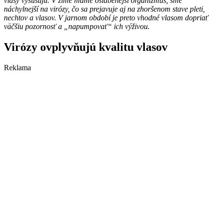
vlasy vysušujú. V zime máme oslabenejší organizmus, sme
náchylnejší na virózy, čo sa prejavuje aj na zhoršenom stave pleti,
nechtov a vlasov. V jarnom období je preto vhodné vlasom dopriať
väčšiu pozornosť a „napumpovať“ ich výživou.
Virózy ovplyvňujú kvalitu vlasov
Reklama