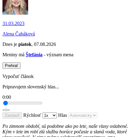
31.03.2023
Alena Čabáková
Dnes je
piatok
, 07.08.2026
Meniny má
Štefánia
- význam mena
Prehrať
Vypočuť článok
Pripravujem slovenský hlas...
0:00
--:--
Rýchlosť
Hlas
Zastaviť
Po zimnom období, sú podobne ako po lete, naše vlasy oslabené.
Kým v lete im robí zlú službu horúce počasie a slaná voda, ktoré