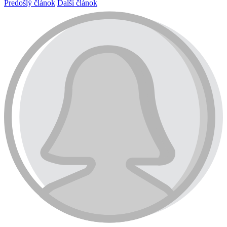
Predošlý článok
Ďalší článok