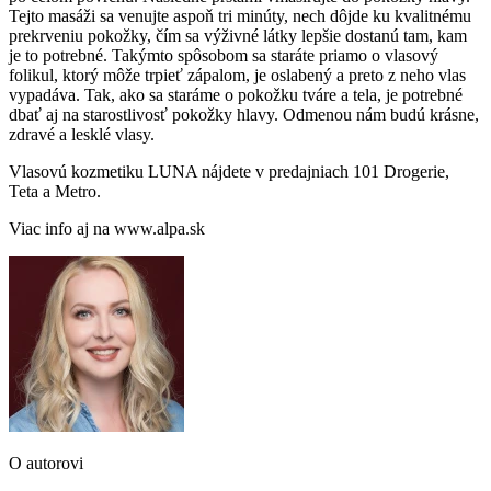
Tejto masáži sa venujte aspoň tri minúty, nech dôjde ku kvalitnému
prekrveniu pokožky, čím sa výživné látky lepšie dostanú tam, kam
je to potrebné. Takýmto spôsobom sa staráte priamo o vlasový
folikul, ktorý môže trpieť zápalom, je oslabený a preto z neho vlas
vypadáva. Tak, ako sa staráme o pokožku tváre a tela, je potrebné
dbať aj na starostlivosť pokožky hlavy. Odmenou nám budú krásne,
zdravé a lesklé vlasy.
Vlasovú kozmetiku LUNA nájdete v predajniach 101 Drogerie,
Teta a Metro.
Viac info aj na www.alpa.sk
O autorovi