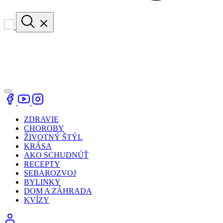
ZDRAVIE
CHOROBY
ŽIVOTNÝ ŠTÝL
KRÁSA
AKO SCHUDNÚŤ
RECEPTY
SEBAROZVOJ
BYLINKY
DOM A ZÁHRADA
KVÍZY