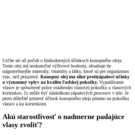
Určite ste už počuli o blahodarných účinkoch konopného oleja.
Tento olej má neskutočné výživové hodnoty, obsahuje tie
najpotrebnejšie minerály, vitamíny a látky, ktoré sú pre organizmus
viac, než priaznivé.
Konopný olej má silné protizápalové účinky
a významný vplyv na kvalitu ľudskej pokožky.
Vypadávanie
vlasov je spôsobené práve oslabením vlasovej pokožky a vlasových
korienkov, čo môže byť následkom zápalových procesov v tele. Je
preto dôležité priniesť účinok konopného oleja priamo na pokožku
vlasov a ku korienkom.
Akú starostlivosť o nadmerne padajúce
vlasy zvoliť?