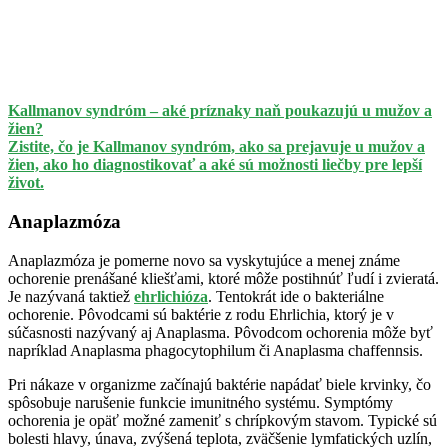
Kallmanov syndróm – aké príznaky naň poukazujú u mužov a
žien?
Zistite, čo je Kallmanov syndróm, ako sa prejavuje u mužov a
žien, ako ho diagnostikovať a aké sú možnosti liečby pre lepší
život.
Anaplazmóza
Anaplazmóza je pomerne novo sa vyskytujúce a menej známe
ochorenie prenášané kliešťami, ktoré môže postihnúť ľudí i zvieratá.
Je nazývaná taktiež
ehrlichióza
. Tentokrát ide o bakteriálne
ochorenie. Pôvodcami sú baktérie z rodu Ehrlichia, ktorý je v
súčasnosti nazývaný aj Anaplasma. Pôvodcom ochorenia môže byť
napríklad Anaplasma phagocytophilum či Anaplasma chaffennsis.
Pri nákaze v organizme začínajú baktérie napádať biele krvinky, čo
spôsobuje narušenie funkcie imunitného systému. Symptómy
ochorenia je opäť možné zameniť s chrípkovým stavom. Typické sú
bolesti hlavy, únava, zvýšená teplota, zväčšenie lymfatických uzlín,