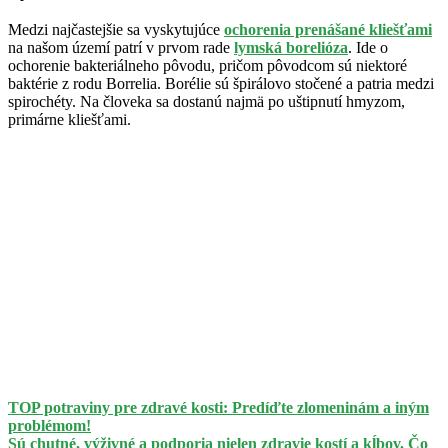
Medzi najčastejšie sa vyskytujúce
ochorenia prenášané kliešťami
na našom území patrí v prvom rade
lymská borelióza
. Ide o
ochorenie bakteriálneho pôvodu, pričom pôvodcom sú niektoré
baktérie z rodu Borrelia. Borélie sú špirálovo stočené a patria medzi
spirochéty. Na človeka sa dostanú najmä po uštipnutí hmyzom,
primárne kliešťami.
TOP potraviny pre zdravé kosti: Predíďte zlomeninám a iným
problémom!
Sú chutné, výživné a podporia nielen zdravie kostí a kĺbov. Čo