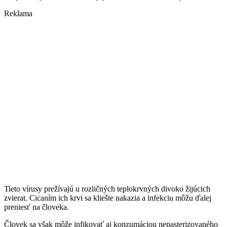
Reklama
Tieto vírusy prežívajú u rozličných teplokrvných divoko žijúcich
zvierat. Cicaním ich krvi sa kliešte nakazia a infekciu môžu ďalej
preniesť na človeka.
Človek sa však môže infikovať aj konzumáciou nepasterizovaného