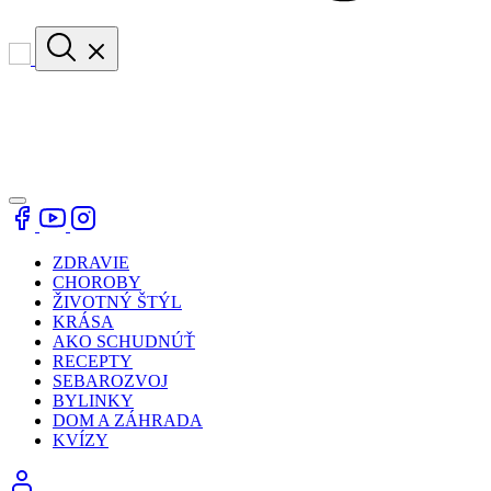
ZDRAVIE
CHOROBY
ŽIVOTNÝ ŠTÝL
KRÁSA
AKO SCHUDNÚŤ
RECEPTY
SEBAROZVOJ
BYLINKY
DOM A ZÁHRADA
KVÍZY