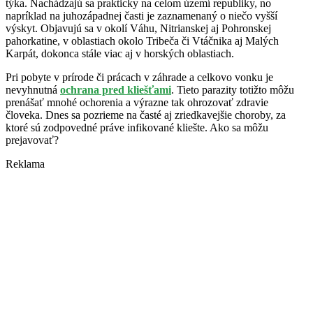
týka. Nachádzajú sa prakticky na celom území republiky, no
napríklad na juhozápadnej časti je zaznamenaný o niečo vyšší
výskyt. Objavujú sa v okolí Váhu, Nitrianskej aj Pohronskej
pahorkatine, v oblastiach okolo Tribeča či Vtáčnika aj Malých
Karpát, dokonca stále viac aj v horských oblastiach.
Pri pobyte v prírode či prácach v záhrade a celkovo vonku je
nevyhnutná
ochrana pred kliešťami
. Tieto parazity totižto môžu
prenášať mnohé ochorenia a výrazne tak ohrozovať zdravie
človeka. Dnes sa pozrieme na časté aj zriedkavejšie choroby, za
ktoré sú zodpovedné práve infikované kliešte. Ako sa môžu
prejavovať?
Reklama