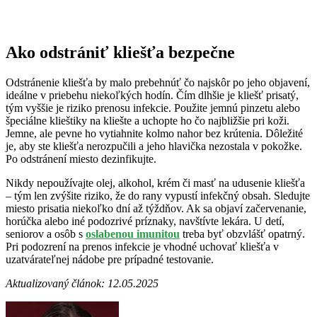
Ako odstrániť kliešťa bezpečne
Odstránenie kliešťa by malo prebehnúť čo najskôr po jeho objavení,
ideálne v priebehu niekoľkých hodín. Čím dlhšie je kliešť prisatý,
tým vyššie je riziko prenosu infekcie. Použite jemnú pinzetu alebo
špeciálne klieštiky na kliešte a uchopte ho čo najbližšie pri koži.
Jemne, ale pevne ho vytiahnite kolmo nahor bez krútenia. Dôležité
je, aby ste kliešťa nerozpučili a jeho hlavička nezostala v pokožke.
Po odstránení miesto dezinfikujte.
Nikdy nepoužívajte olej, alkohol, krém či masť na udusenie kliešťa
– tým len zvýšite riziko, že do rany vypustí infekčný obsah. Sledujte
miesto prisatia niekoľko dní až týždňov. Ak sa objaví začervenanie,
horúčka alebo iné podozrivé príznaky, navštívte lekára. U detí,
seniorov a osôb s
oslabenou imunitou
treba byť obzvlášť opatrný.
Pri podozrení na prenos infekcie je vhodné uchovať kliešťa v
uzatvárateľnej nádobe pre prípadné testovanie.
Aktualizovaný článok: 12.05.2025