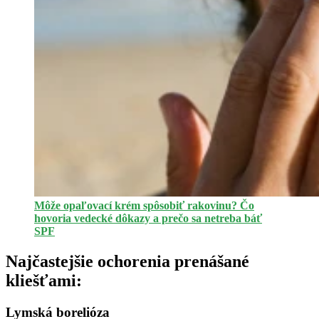
Môže opaľovací krém spôsobiť rakovinu? Čo
hovoria vedecké dôkazy a prečo sa netreba báť
SPF
Najčastejšie ochorenia prenášané
kliešťami:
Lymská borelióza