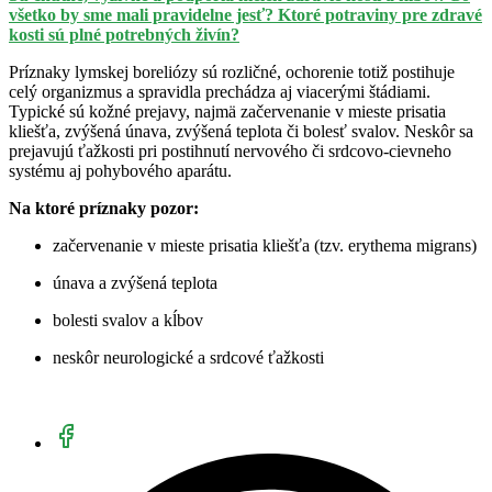
všetko by sme mali pravidelne jesť? Ktoré potraviny pre zdravé
kosti sú plné potrebných živín?
Príznaky lymskej boreliózy sú rozličné, ochorenie totiž postihuje
celý organizmus a spravidla prechádza aj viacerými štádiami.
Typické sú kožné prejavy, najmä začervenanie v mieste prisatia
kliešťa, zvýšená únava, zvýšená teplota či bolesť svalov. Neskôr sa
prejavujú ťažkosti pri postihnutí nervového či srdcovo-cievneho
systému aj pohybového aparátu.
Na ktoré príznaky pozor:
začervenanie v mieste prisatia kliešťa (tzv. erythema migrans)
únava a zvýšená teplota
bolesti svalov a kĺbov
neskôr neurologické a srdcové ťažkosti