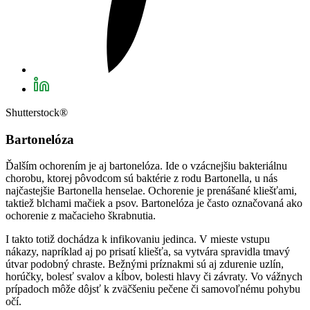
Shutterstock®
Bartonelóza
Ďalším ochorením je aj bartonelóza. Ide o vzácnejšiu bakteriálnu
chorobu, ktorej pôvodcom sú baktérie z rodu Bartonella, u nás
najčastejšie Bartonella henselae. Ochorenie je prenášané kliešťami,
taktiež blchami mačiek a psov. Bartonelóza je často označovaná ako
ochorenie z mačacieho škrabnutia.
I takto totiž dochádza k infikovaniu jedinca. V mieste vstupu
nákazy, napríklad aj po prisatí kliešťa, sa vytvára spravidla tmavý
útvar podobný chraste. Bežnými príznakmi sú aj zdurenie uzlín,
horúčky, bolesť svalov a kĺbov, bolesti hlavy či závraty. Vo vážnych
prípadoch môže dôjsť k zväčšeniu pečene či samovoľnému pohybu
očí.