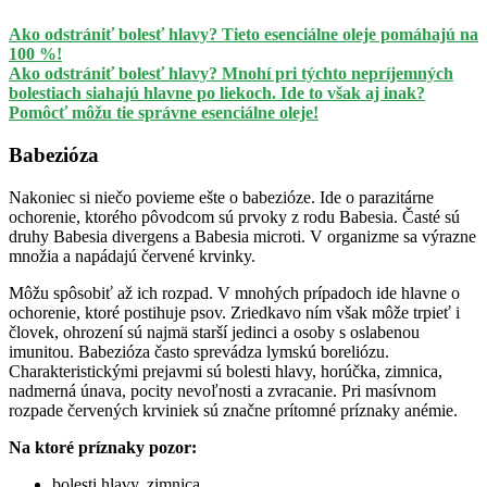
Ako odstrániť bolesť hlavy? Tieto esenciálne oleje pomáhajú na
100 %!
Ako odstrániť bolesť hlavy? Mnohí pri týchto nepríjemných
bolestiach siahajú hlavne po liekoch. Ide to však aj inak?
Pomôcť môžu tie správne esenciálne oleje!
Babezióza
Nakoniec si niečo povieme ešte o babezióze. Ide o parazitárne
ochorenie, ktorého pôvodcom sú prvoky z rodu Babesia. Časté sú
druhy Babesia divergens a Babesia microti. V organizme sa výrazne
množia a napádajú červené krvinky.
Môžu spôsobiť až ich rozpad. V mnohých prípadoch ide hlavne o
ochorenie, ktoré postihuje psov. Zriedkavo ním však môže trpieť i
človek, ohrození sú najmä starší jedinci a osoby s oslabenou
imunitou. Babezióza často sprevádza lymskú boreliózu.
Charakteristickými prejavmi sú bolesti hlavy, horúčka, zimnica,
nadmerná únava, pocity nevoľnosti a zvracanie. Pri masívnom
rozpade červených krviniek sú značne prítomné príznaky anémie.
Na ktoré príznaky pozor:
bolesti hlavy, zimnica