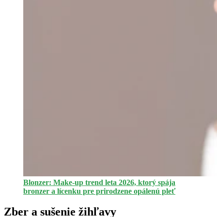
Blonzer: Make-up trend leta 2026, ktorý spája
bronzer a lícenku pre prirodzene opálenú pleť
Zber a sušenie žihľavy