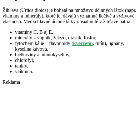
Žihľava (Urtica dioica) je bohatá na množstvo účinných látok (napr.
vitamíny a minerály), ktoré jej dávajú významné liečivé a výživové
vlastnosti. Medzi hlavné účinné látky obsiahnuté v žihľave patria:
vitamíny C, B aj E,
minerály – vápnik, železo, draslík, fosfor,
fytochemikálie – flavonoidy (
kvercetín
, rutín), lignany,
kyselina kávová,
bielkoviny a aminokyseliny,
chlorofyl,
taníny,
vláknina.
Reklama