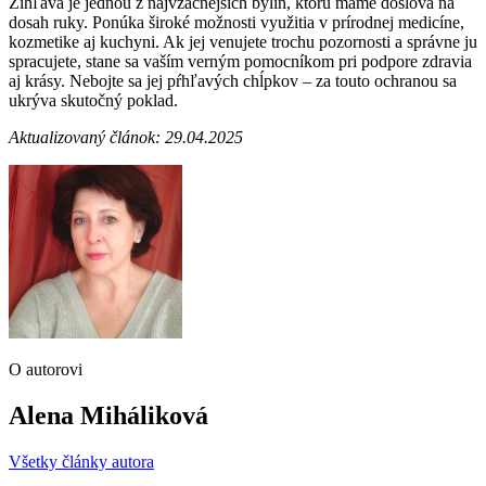
Žihľava je jednou z najvzácnejších bylín, ktorú máme doslova na
dosah ruky. Ponúka široké možnosti využitia v prírodnej medicíne,
kozmetike aj kuchyni. Ak jej venujete trochu pozornosti a správne ju
spracujete, stane sa vaším verným pomocníkom pri podpore zdravia
aj krásy. Nebojte sa jej pŕhľavých chĺpkov – za touto ochranou sa
ukrýva skutočný poklad.
Aktualizovaný článok: 29.04.2025
O autorovi
Alena Miháliková
Všetky články autora