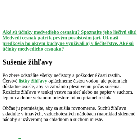
Aké sú účinky medvedieho cesnaku? Spoznajte jeho liečivú silu!
Medvedí cesnak patrí k prvým posolstvám jari. Už naši
predkovia ho okrem kuchyne využívali aj v liečiteľstve. Aké sú
účinky medvedieho cesnaku?
Sušenie žihľavy
Po zbere odstráňte všetky nečistoty a poškodené časti rastlín.
Čerstvé
lístky žihľavy
opláchneme čistou vodou, ale potom ich
dôkladne osušte, aby sa zabránilo plesniveniu počas sušenia.
Rozložte žihľavu v tenkej vrstve na sieť alebo na papier v suchom,
teplom a dobre vetranom priestore mimo priameho slnka.
Občas ju premiešajte, aby sa sušila rovnomerne. Suchú žihľavu
skladujte v tmavých, vzduchotesných nádobách (napríklad sklenené
nádoby s uzáverom) na chladnom a suchom mieste.