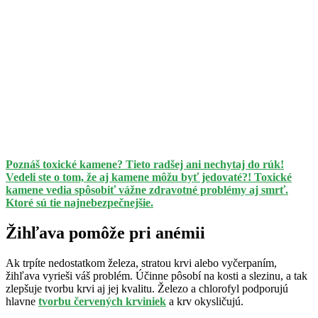
Poznáš toxické kamene? Tieto radšej ani nechytaj do rúk!
Vedeli ste o tom, že aj kamene môžu byť jedovaté?! Toxické
kamene vedia spôsobiť vážne zdravotné problémy aj smrť.
Ktoré sú tie najnebezpečnejšie.
Žihľava pomôže pri anémii
Ak trpíte nedostatkom železa, stratou krvi alebo vyčerpaním,
žihľava vyrieši váš problém. Účinne pôsobí na kosti a slezinu, a tak
zlepšuje tvorbu krvi aj jej kvalitu. Železo a chlorofyl podporujú
hlavne
tvorbu červených krviniek
a krv okysličujú.