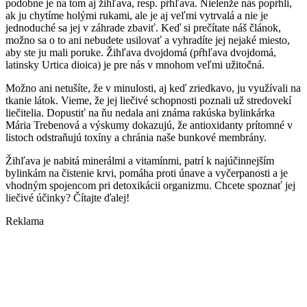
podobne je na tom aj žihľava, resp. pŕhľava. Nielenže nás popŕhli,
ak ju chytíme holými rukami, ale je aj veľmi vytrvalá a nie je
jednoduché sa jej v záhrade zbaviť. Keď si prečítate náš článok,
možno sa o to ani nebudete usilovať a vyhradíte jej nejaké miesto,
aby ste ju mali poruke. Žihľava dvojdomá (pŕhľava dvojdomá,
latinsky Urtica dioica) je pre nás v mnohom veľmi užitočná.
Možno ani netušíte, že v minulosti, aj keď zriedkavo, ju využívali na
tkanie látok. Vieme, že jej liečivé schopnosti poznali už stredovekí
liečitelia. Dopustiť na ňu nedala ani známa rakúska bylinkárka
Mária Trebenová a výskumy dokazujú, že antioxidanty prítomné v
listoch odstraňujú toxíny a chránia naše bunkové membrány.
Žihľava je nabitá minerálmi a vitamínmi, patrí k najúčinnejším
bylinkám na čistenie krvi, pomáha proti únave a vyčerpanosti a je
vhodným spojencom pri detoxikácii organizmu. Chcete spoznať jej
liečivé účinky? Čítajte ďalej!
Reklama