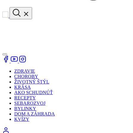
ZDRAVIE
CHOROBY
ŽIVOTNÝ ŠTÝL
KRÁSA
AKO SCHUDNÚŤ
RECEPTY
SEBAROZVOJ
BYLINKY
DOM A ZÁHRADA
KVÍZY