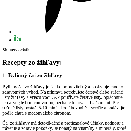
Shutterstock®
Recepty zo žihľavy:
1. Bylinný čaj zo žihľavy
Bylinný čaj zo žihľavy je ľahko pripraviteľný a poskytuje mnoho
zdravotných výhod. Na prípravu potrebujete čerstvé alebo sušené
listy žihľavy a vriacu vodu. Ak používate čerstvé listy, opláchnite
ich a zalejte horúcou vodou, nechajte lúhovať 10-15 minút. Pre
sušené listy postačí 5-10 minút. Po lúhovaní čaj sceďte a podávajte
podľa chuti s medom alebo citrónom.
Čaj zo žihľavy má detoxikačné a protizápalové účinky, podporuje
trávenie a zdravie pokožky. Je bohatý na vitamíny a minerály, ktoré