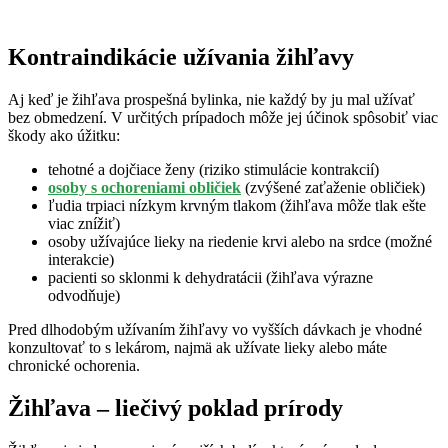
Kontraindikácie užívania žihľavy
Aj keď je žihľava prospešná bylinka, nie každý by ju mal užívať
bez obmedzení. V určitých prípadoch môže jej účinok spôsobiť viac
škody ako úžitku:
tehotné a dojčiace ženy (riziko stimulácie kontrakcií)
osoby s ochoreniami obličiek
(zvýšené zaťaženie obličiek)
ľudia trpiaci nízkym krvným tlakom (žihľava môže tlak ešte
viac znížiť)
osoby užívajúce lieky na riedenie krvi alebo na srdce (možné
interakcie)
pacienti so sklonmi k dehydratácii (žihľava výrazne
odvodňuje)
Pred dlhodobým užívaním žihľavy vo vyšších dávkach je vhodné
konzultovať to s lekárom, najmä ak užívate lieky alebo máte
chronické ochorenia.
Žihľava – liečivý poklad prírody