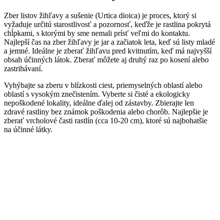
Zber listov žihľavy a sušenie (Urtica dioica) je proces, ktorý si
vyžaduje určitú starostlivosť a pozornosť, keďže je rastlina pokrytá
chĺpkami, s ktorými by sme nemali prísť veľmi do kontaktu.
Najlepší čas na zber žihľavy je jar a začiatok leta, keď sú listy mladé
a jemné. Ideálne je zberať žihľavu pred kvitnutím, keď má najvyšší
obsah účinných látok. Zberať môžete aj druhý raz po kosení alebo
zastrihávaní.
Vyhýbajte sa zberu v blízkosti ciest, priemyselných oblastí alebo
oblastí s vysokým znečistením. Vyberte si čisté a ekologicky
nepoškodené lokality, ideálne ďalej od zástavby. Zbierajte len
zdravé rastliny bez známok poškodenia alebo chorôb. Najlepšie je
zberať vrcholové časti rastlín (cca 10-20 cm), ktoré sú najbohatšie
na účinné látky.