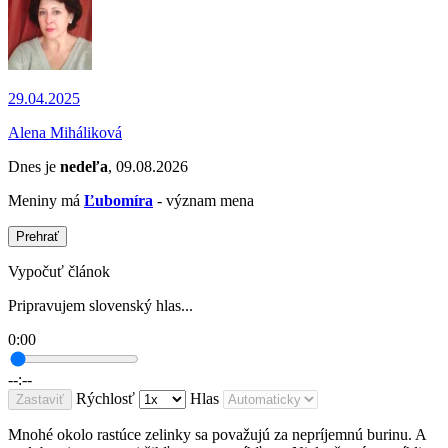
29.04.2025
Alena Miháliková
Dnes je
nedeľa
, 09.08.2026
Meniny má
Ľubomíra
- význam mena
Prehrať
Vypočuť článok
Pripravujem slovenský hlas...
0:00
--:--
Rýchlosť
Hlas
Zastaviť
Mnohé okolo rastúce zelinky sa považujú za nepríjemnú burinu. A