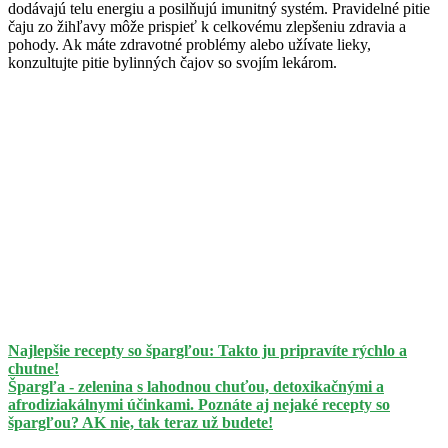
dodávajú telu energiu a posilňujú imunitný systém. Pravidelné pitie
čaju zo žihľavy môže prispieť k celkovému zlepšeniu zdravia a
pohody. Ak máte zdravotné problémy alebo užívate lieky,
konzultujte pitie bylinných čajov so svojím lekárom.
Najlepšie recepty so špargľou: Takto ju pripravíte rýchlo a
chutne!
Špargľa - zelenina s lahodnou chuťou, detoxikačnými a
afrodiziakálnymi účinkami. Poznáte aj nejaké recepty so
špargľou? AK nie, tak teraz už budete!