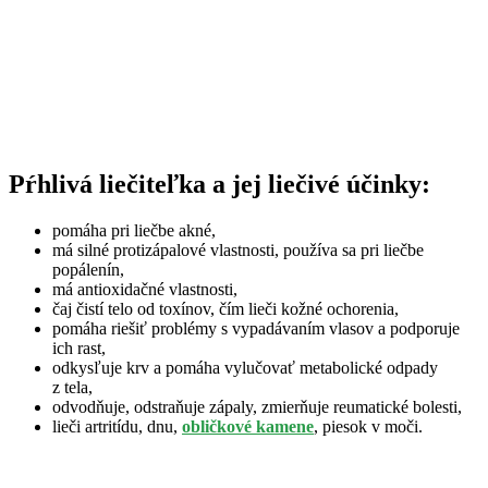
Pŕhlivá liečiteľka a jej liečivé účinky:
pomáha pri liečbe akné,
má silné protizápalové vlastnosti, používa sa pri liečbe
popálenín,
má antioxidačné vlastnosti,
čaj čistí telo od toxínov, čím lieči kožné ochorenia,
pomáha riešiť problémy s vypadávaním vlasov a podporuje
ich rast,
odkysľuje krv a pomáha vylučovať metabolické odpady
z tela,
odvodňuje, odstraňuje zápaly, zmierňuje reumatické bolesti,
lieči artritídu, dnu,
obličkové kamene
, piesok v moči.