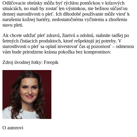
Odličovacie obrúsky môžu byť rýchlou pomôckou v krízových
situáciách, no mali by zostať len výnimkou, nie bežnou súčasťou
dennej starostlivosti o pleť. Ich dlhodobé používanie môže viesť k
narušeniu kožnej bariéry, nedostatočnému vyčisteniu a zhoršeniu
stavu pleti.
Ak chcete udržať pleť zdravú, žiarivú a odolnú, siahnite radšej po
šetrných čistiacich produktoch, ktoré rešpektujú jej potreby. V
starostlivosti o pleť sa oplatí investovať čas aj pozornosť – odmenou
vám bude prirodzene krásna pokožka bez kompromisov.
Zdroj úvodnej fotky: Freepik
O autorovi