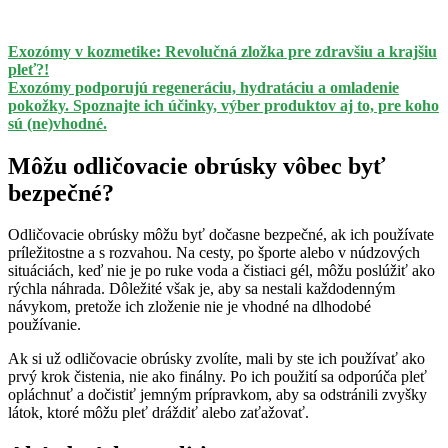
Exozómy v kozmetike: Revolučná zložka pre zdravšiu a krajšiu
pleť?!
Exozómy podporujú regeneráciu, hydratáciu a omladenie
pokožky. Spoznajte ich účinky, výber produktov aj to, pre koho
sú (ne)vhodné.
Môžu odličovacie obrúsky vôbec byť
bezpečné?
Odličovacie obrúsky môžu byť dočasne bezpečné, ak ich používate
príležitostne a s rozvahou. Na cesty, po športe alebo v núdzových
situáciách, keď nie je po ruke voda a čistiaci gél, môžu poslúžiť ako
rýchla náhrada. Dôležité však je, aby sa nestali každodenným
návykom, pretože ich zloženie nie je vhodné na dlhodobé
používanie.
Ak si už odličovacie obrúsky zvolíte, mali by ste ich používať ako
prvý krok čistenia, nie ako finálny. Po ich použití sa odporúča pleť
opláchnuť a dočistiť jemným prípravkom, aby sa odstránili zvyšky
látok, ktoré môžu pleť dráždiť alebo zaťažovať.