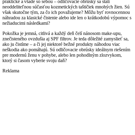
praktické a všade so sebou – odličovacie obrúsky sa stali
neoddeliteľnou súčasťou kozmetických taštičiek mnohých žien. Sú
však skutočne tým, za čo ich považujeme? Môžu byť rovnocennou
náhradou za klasické čistenie alebo ide len o krátkodobú výpomoc s
nežiaducimi následkami?
Pokožka je jemná, citlivá a každý deň čelí nánosom make-upu,
znečisteného ovzdušia aj SPF filtrov. Je teda dôležité zamyslieť sa,
ako ju čistíme – a či jej niektoré bežné produkty náhodou viac
neškodia ako pomáhajú. Sú odličovacie obrúsky ideálnym riešením
pre modernú ženu v pohybe, alebo len pohodlným zlozvykom,
ktorý si časom vyberie svoju daň?
Reklama