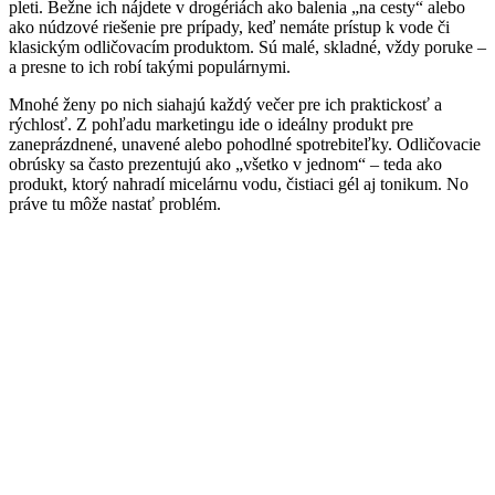
pleti. Bežne ich nájdete v drogériách ako balenia „na cesty“ alebo
ako núdzové riešenie pre prípady, keď nemáte prístup k vode či
klasickým odličovacím produktom. Sú malé, skladné, vždy poruke –
a presne to ich robí takými populárnymi.
Mnohé ženy po nich siahajú každý večer pre ich praktickosť a
rýchlosť. Z pohľadu marketingu ide o ideálny produkt pre
zaneprázdnené, unavené alebo pohodlné spotrebiteľky. Odličovacie
obrúsky sa často prezentujú ako „všetko v jednom“ – teda ako
produkt, ktorý nahradí micelárnu vodu, čistiaci gél aj tonikum. No
práve tu môže nastať problém.