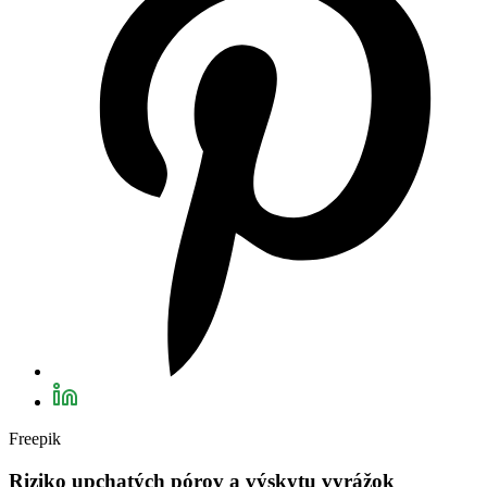
Freepik
Riziko upchatých pórov a výskytu vyrážok