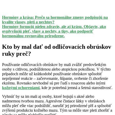
Hormóny a krása: Prečo sa hormonálne zmeny podpisujú na
kvalite vlasov, pleti a nechtov?
Hormóny formujú nielen zdravie, ale aj krásu. Objavte, ako
ovplyvňujú pleť, vlasy a nechty, a tipy, ako podporiť
hormonálnu rovnováhu prirodzene.
Kto by mal dať od odličovacích obrúskov
ruky preč?
Používanie odličovacích obrúskov by mali zvážiť predovšetkým
osoby s citlivou, podráždenou alebo atopickou pokožkou. V týchto
prípadoch môže už krátkodobé používanie obrúskov spôsobiť
nepríjemné reakcie – začervenanie, štípanie, svrbenie či zhoršenie
ekzému. Rovnako nevhodné sú pre ľudí s rosaceou alebo inými
kožnými ochoreniami
, kde je potrebná jemná a šetrná starostlivosť.
Vyhnúť by sa im mali aj osoby, ktoré bojujú s akné alebo
nadmernou tvorbou mazu. Agresívne čistiace látky v obrúskoch
môžu pleť ešte viac podráždiť, narušiť jej prirodzené pH a spôsobiť
zvýšenú produkciu kožného mazu. Tým sa môže stav pleti zhoršiť a
zápaly sa môžu rýchlejšie rozšíriť.