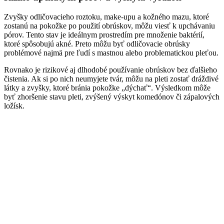
Zvyšky odličovacieho roztoku, make-upu a kožného mazu, ktoré
zostanú na pokožke po použití obrúskov, môžu viesť k upchávaniu
pórov. Tento stav je ideálnym prostredím pre množenie baktérií,
ktoré spôsobujú akné. Preto môžu byť odličovacie obrúsky
problémové najmä pre ľudí s mastnou alebo problematickou pleťou.
Rovnako je rizikové aj dlhodobé používanie obrúskov bez ďalšieho
čistenia. Ak si po nich neumyjete tvár, môžu na pleti zostať dráždivé
látky a zvyšky, ktoré bránia pokožke „dýchať“. Výsledkom môže
byť zhoršenie stavu pleti, zvýšený výskyt komedónov či zápalových
ložísk.