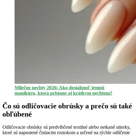
Mliečne nechty 2026: Ako dosiahnuť jemnú
manikúru, ktorá pristane aj krátkym nechtom?
Čo sú odličovacie obrúsky a prečo sú také
obľúbené
Odličovacie obrúsky sú predvlhčené textilné alebo netkané utierky,
ktoré sú napustené čistiacim roztokom a určené na rýchle odlíčenie