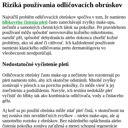
Riziká používania odličovacích obrúskov
Najväčší problém odličovacích obrúskov spočíva v tom, že namiesto
hĺbkového čistenia pleti
často zanechávajú zvyšky make-upu,
nečistôt a samotných chemických látok na pokožke. Pri pravidelnom
používaní môžu spôsobiť nerovnováhu kožného mikrobiomu,
narušiť pH, spôsobiť dehydratáciu alebo dokonca zhoršiť kožné
problémy, ako sú akné či citlivosť. Ich každodenné používanie
namiesto klasického odličovania preto dermatológovia vo
všeobecnosti neodporúčajú.
Nedostatočné vyčistenie pleti
Odličovacie obrúsky často make-up a nečistoty len rozotierajú po
pleti namiesto toho, aby ich skutočne odstránili. Mnohé zvyšky
zostávajú v póroch a na povrchu pokožky, čo môže viesť k jej
znečisteniu a podráždeniu. Navyše, ich textúra nedokáže pleť
vyčistiť do hĺbky tak ako kombinácia odličovača, vody a čistiaceho
gélu.
Aj keď sa po použití obrúska môže zdať pleť čistá, v skutočnosti na
nej zostáva mix neviditeľných zvyškov – nielen make-upu, ale aj
samotného roztoku z obrúskov. Bez následného opláchnutia alebo
čistenia pokožka zostáva zaťažená a menej schopná regenerácie