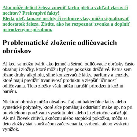
Ako môže deficit železa zmeniť farbu pleti a vzhľad vlasov či
nechtov? Prekvapivé fakty!
Bledá pleť, lámavé nechty či rednúce vlasy môžu signalizovať
nedostatok železa. Zistite, ako ho rozpoznať zvonka a doplniť
prirodzeným spôsobom.
Problematické zloženie odličovacích
obrúskov
Aj keď sa môžu tváriť ako jemné a šetrné, odličovacie obrúsky často
obsahujú zložky, ktoré môžu byť pre pokožku dráždivé. Patria sem
rôzne druhy alkoholu, silné konzervačné látky, parfumy a tenzidy,
ktoré majú predĺžiť trvanlivosť produktu a zlepšiť účinnosť
odličovania. Tieto zložky však môžu narušiť prirodzenú kožnú
bariéru.
Niektoré obrúsky môžu obsahovať aj antibakteriálne látky alebo
syntetické polyméry, ktoré síce pomáhajú odstrániť make-up, no pri
pravidelnom používaní vysušujú pleť alebo ju zbytočne zaťažujú.
Ak má človek citlivú, aknóznu alebo atopickú pokožku, môžu sa
tieto zložky stať spúšťačom začervenania, svrbenia alebo výskytu
vyrážok.