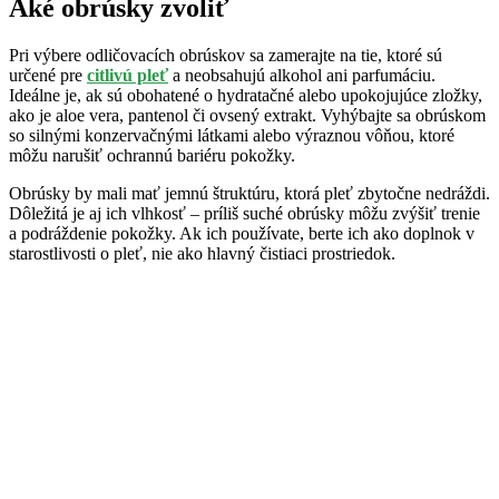
Aké obrúsky zvoliť
Pri výbere odličovacích obrúskov sa zamerajte na tie, ktoré sú
určené pre
citlivú pleť
a neobsahujú alkohol ani parfumáciu.
Ideálne je, ak sú obohatené o hydratačné alebo upokojujúce zložky,
ako je aloe vera, pantenol či ovsený extrakt. Vyhýbajte sa obrúskom
so silnými konzervačnými látkami alebo výraznou vôňou, ktoré
môžu narušiť ochrannú bariéru pokožky.
Obrúsky by mali mať jemnú štruktúru, ktorá pleť zbytočne nedráždi.
Dôležitá je aj ich vlhkosť – príliš suché obrúsky môžu zvýšiť trenie
a podráždenie pokožky. Ak ich používate, berte ich ako doplnok v
starostlivosti o pleť, nie ako hlavný čistiaci prostriedok.