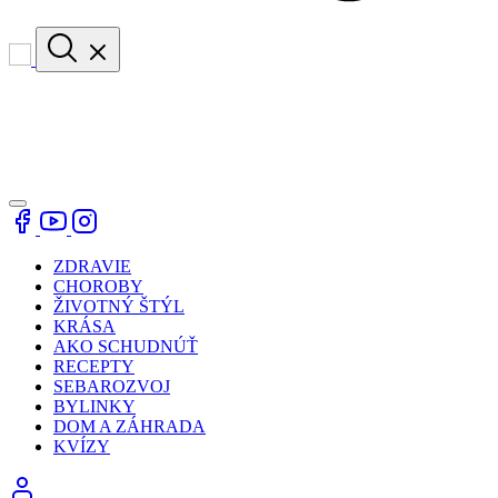
ZDRAVIE
CHOROBY
ŽIVOTNÝ ŠTÝL
KRÁSA
AKO SCHUDNÚŤ
RECEPTY
SEBAROZVOJ
BYLINKY
DOM A ZÁHRADA
KVÍZY