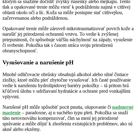
ktorým sa snažíme dočistiť zvyšky riasenky alebo mejkapu. Tento
tlak a opakované trenie môžu viesť k podráždeniu najmä v citlivej
oblasti okolo očí a líc. Koža sa môže postupne stať citlivejšou,
začervenanou alebo podráždenou.
Opakované trenie môže zároveň mikrotraumatizovať povrch kože a
narušiť jej prirodzenú ochrannú vrstvu. To vedie k zvýšenej
priepustnosti, čo spôsobuje väčšiu náchylnosť na zápaly, vysušenie
či svrbenie. Pokožka tak s časom stráca svoju prirodzenú
obranyschopnosť.
Vysušovanie a narušenie pH
Mnohé odličovacie obrúsky obsahujú alkohol alebo silné čistiace
zložky, ktoré môžu pleť zbytočne vysušovať. Ich časté používanie
vedie k narušeniu hydrolipidovej bariéry pokožky – tá pritom hrá
kľúčovú úlohu v udržiavaní hydratácie a ochrane pred vonkajšími
vplyvmi.
Narušené pH môže spôsobiť pocit pnutia, olupovanie či
nadmerné
mastenie
– paradoxne, aj u suchého typu pleti. Pokožka sa snaží
túto nerovnováhu kompenzovať, čím sa mení jej prirodzené
správanie a môže dôjsť k zhoršeniu existujúcich problémov, ako sú
akné alebo ekzémy.