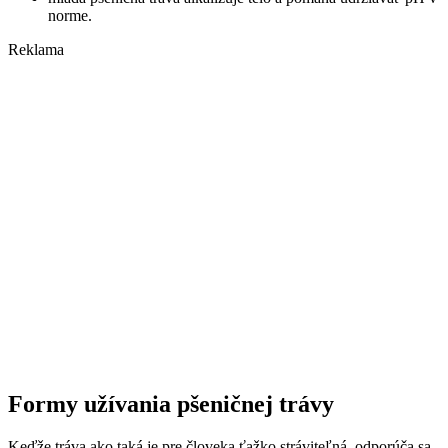
norme.
Reklama
Formy užívania pšeničnej trávy
Keďže tráva ako taká je pre človeka ťažko stráviteľná, odporúča sa