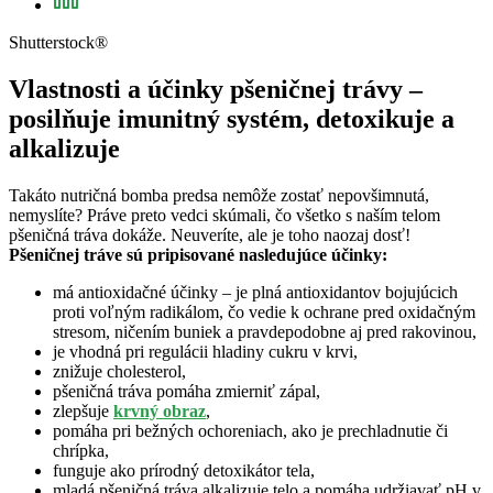
Shutterstock®
Vlastnosti a účinky pšeničnej trávy –
posilňuje imunitný systém, detoxikuje a
alkalizuje
Takáto nutričná bomba predsa nemôže zostať nepovšimnutá,
nemyslíte? Práve preto vedci skúmali, čo všetko s naším telom
pšeničná tráva dokáže. Neuveríte, ale je toho naozaj dosť!
Pšeničnej tráve sú pripisované nasledujúce účinky:
má antioxidačné účinky – je plná antioxidantov bojujúcich
proti voľným radikálom, čo vedie k ochrane pred oxidačným
stresom, ničením buniek a pravdepodobne aj pred rakovinou,
je vhodná pri regulácii hladiny cukru v krvi,
znižuje cholesterol,
pšeničná tráva pomáha zmierniť zápal,
zlepšuje
krvný obraz
,
pomáha pri bežných ochoreniach, ako je prechladnutie či
chrípka,
funguje ako prírodný detoxikátor tela,
mladá pšeničná tráva alkalizuje telo a pomáha udržiavať pH v