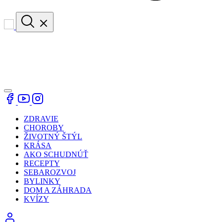
ZDRAVIE
CHOROBY
ŽIVOTNÝ ŠTÝL
KRÁSA
AKO SCHUDNÚŤ
RECEPTY
SEBAROZVOJ
BYLINKY
DOM A ZÁHRADA
KVÍZY