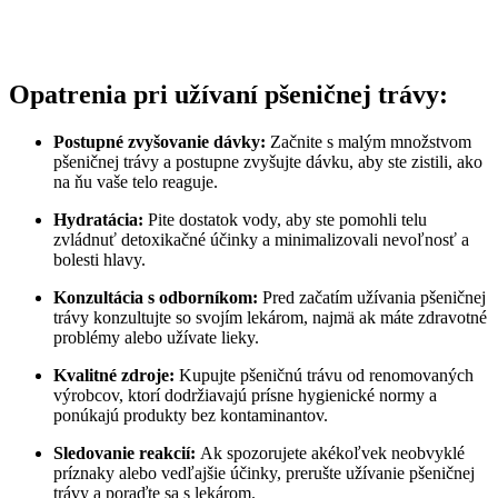
Opatrenia pri užívaní pšeničnej trávy:
Postupné zvyšovanie dávky:
Začnite s malým množstvom
pšeničnej trávy a postupne zvyšujte dávku, aby ste zistili, ako
na ňu vaše telo reaguje.
Hydratácia:
Pite dostatok vody, aby ste pomohli telu
zvládnuť detoxikačné účinky a minimalizovali nevoľnosť a
bolesti hlavy.
Konzultácia s odborníkom:
Pred začatím užívania pšeničnej
trávy konzultujte so svojím lekárom, najmä ak máte zdravotné
problémy alebo užívate lieky.
Kvalitné zdroje:
Kupujte pšeničnú trávu od renomovaných
výrobcov, ktorí dodržiavajú prísne hygienické normy a
ponúkajú produkty bez kontaminantov.
Sledovanie reakcií:
Ak spozorujete akékoľvek neobvyklé
príznaky alebo vedľajšie účinky, prerušte užívanie pšeničnej
trávy a poraďte sa s lekárom.