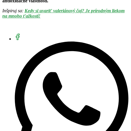
antioxidačné vlastnosti.
Inšpiruj sa:
Kedy si uvariť valeriánový čaj? Je prírodným liekom
na mnoho ťažkostí!