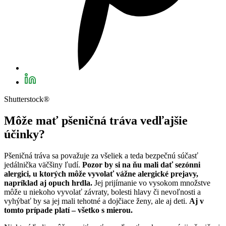
Shutterstock®
Môže mať pšeničná tráva vedľajšie
účinky?
Pšeničná tráva sa považuje za všeliek a teda bezpečnú súčasť
jedálnička väčšiny ľudí.
Pozor by si na ňu mali dať sezónni
alergici, u ktorých môže vyvolať vážne alergické prejavy,
napríklad aj opuch hrdla.
Jej prijímanie vo vysokom množstve
môže u niekoho vyvolať závraty, bolesti hlavy či nevoľnosti a
vyhýbať by sa jej mali tehotné a dojčiace ženy, ale aj deti.
Aj v
tomto prípade platí – všetko s mierou.