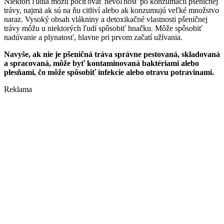
Niektorí ľudia môžu pociťovať nevoľnosť po konzumácii pšeničnej
trávy, najmä ak sú na ňu citliví alebo ak konzumujú veľké množstvo
naraz. Vysoký obsah vlákniny a detoxikačné vlastnosti pšeničnej
trávy môžu u niektorých ľudí spôsobiť hnačku. Môže spôsobiť
nadúvanie a plynatosť, hlavne pri prvom začatí užívania.
Navyše, ak nie je pšeničná tráva správne pestovaná, skladovaná
a spracovaná, môže byť kontaminovaná baktériami alebo
plesňami, čo môže spôsobiť infekcie alebo otravu potravinami.
Reklama