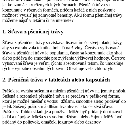
jej konzumácia v rôznych iných formách. Pšeničná tráva sa
konzumuje v rôznych formách, pričom každá z nich poskytuje
možnosť využiť jej zdravotné benefity. Akú formu pšeničnej trávy
môžeme nájsť v lekárni či na internete?
1. Šťava z pšeničnej trávy
Šťava z pšeničnej trávy sa získava lisovaním čerstvej mladej trávy,
aby sa extrahovala tekutina bohatá na živiny. Čerstvo vylisovaná
šťava z pšeničnej trávy je populárna, často sa konzumuje ako shot
alebo pridáva do smoothie pre zvýšenie výživovej hodnoty. Čerstvo
vylisovaná šťava je veľmi rýchlo absorbovaná telom, čo umožňuje
rýchle využitie obsiahnutých živín. Obsahuje veľa chlorofylu.
2. Pšeničná tráva v tabletách alebo kapsulách
Prášok sa vyrába sušením a mletím pšeničnej trávy na jemný prášok.
Sušená a rozomletá pšeničná tráva sa predáva v práškovej forme,
ktorú je možné miešať s vodou, džúsmi, smoothie alebo pridávať do
jedál. Sušený prášok má dlhšiu trvanlivosť ako čerstvá šťava.
Prášok sa ľahko skladuje a používa. Môže byť pridaný do rôznych
jedál a nápojov. Mieša sa s vodou, džúsmi alebo čajom. Môže byť
pridaný do polievok, omáčok, jogurtov alebo dezertov.