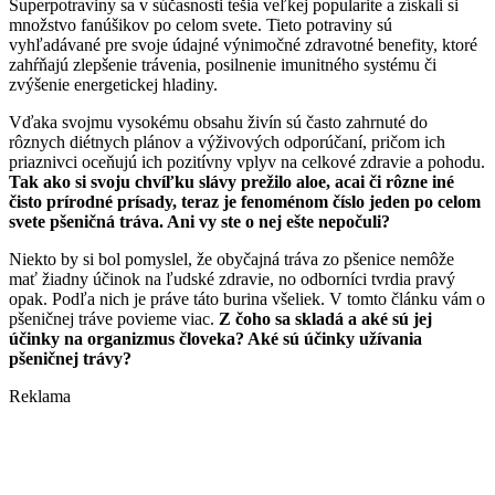
Superpotraviny sa v súčasnosti tešia veľkej popularite a získali si
množstvo fanúšikov po celom svete. Tieto potraviny sú
vyhľadávané pre svoje údajné výnimočné zdravotné benefity, ktoré
zahŕňajú zlepšenie trávenia, posilnenie imunitného systému či
zvýšenie energetickej hladiny.
Vďaka svojmu vysokému obsahu živín sú často zahrnuté do
rôznych diétnych plánov a výživových odporúčaní, pričom ich
priaznivci oceňujú ich pozitívny vplyv na celkové zdravie a pohodu.
Tak ako si svoju chvíľku slávy prežilo aloe, acai či rôzne iné
čisto prírodné prísady, teraz je fenoménom číslo jeden po celom
svete pšeničná tráva. Ani vy ste o nej ešte nepočuli?
Niekto by si bol pomyslel, že obyčajná tráva zo pšenice nemôže
mať žiadny účinok na ľudské zdravie, no odborníci tvrdia pravý
opak. Podľa nich je práve táto burina všeliek. V tomto článku vám o
pšeničnej tráve povieme viac.
Z čoho sa skladá a aké sú jej
účinky na organizmus človeka? Aké sú účinky užívania
pšeničnej trávy?
Reklama