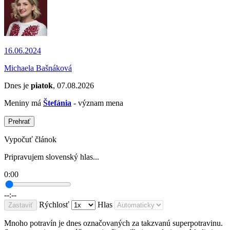
16.06.2024
Michaela Bašnáková
Dnes je
piatok
, 07.08.2026
Meniny má
Štefánia
- význam mena
Prehrať
Vypočuť článok
Pripravujem slovenský hlas...
0:00
--:--
Rýchlosť
Hlas
Zastaviť
Mnoho potravín je dnes označovaných za takzvanú superpotravinu.