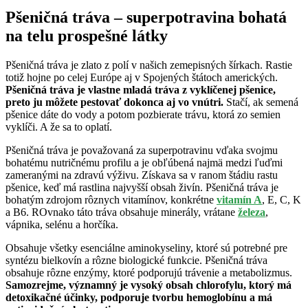
Pšeničná tráva – superpotravina bohatá
na telu prospešné látky
Pšeničná tráva je zlato z polí v našich zemepisných šírkach. Rastie
totiž hojne po celej Európe aj v Spojených štátoch amerických.
Pšeničná tráva je vlastne mladá tráva z vyklíčenej pšenice,
preto ju môžete pestovať dokonca aj vo vnútri.
Stačí, ak semená
pšenice dáte do vody a potom pozbierate trávu, ktorá zo semien
vyklíči. A že sa to oplatí.
Pšeničná tráva je považovaná za superpotravinu vďaka svojmu
bohatému nutričnému profilu a je obľúbená najmä medzi ľuďmi
zameranými na zdravú výživu. Získava sa v ranom štádiu rastu
pšenice, keď má rastlina najvyšší obsah živín. Pšeničná tráva je
bohatým zdrojom rôznych vitamínov, konkrétne
vitamín A
, E, C, K
a B6. ROvnako táto tráva obsahuje minerály, vrátane
železa
,
vápnika, selénu a horčíka.
Obsahuje všetky esenciálne aminokyseliny, ktoré sú potrebné pre
syntézu bielkovín a rôzne biologické funkcie. Pšeničná tráva
obsahuje rôzne enzýmy, ktoré podporujú trávenie a metabolizmus.
Samozrejme, významný je vysoký obsah chlorofylu, ktorý má
detoxikačné účinky, podporuje tvorbu hemoglobínu a má