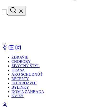
ZDRAVIE
CHOROBY
ŽIVOTNÝ ŠTÝL
KRÁSA
AKO SCHUDNÚŤ
RECEPTY
SEBAROZVOJ
BYLINKY
DOM A ZÁHRADA
KVÍZY