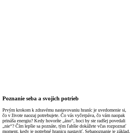
Poznanie seba a svojich potrieb
Prvým krokom k zdravému nastavovaniu hraníc je uvedomenie si,
čo v živote naozaj potrebujete. Čo vás vyčerpáva, čo vám naopak
prináša energiu? Kedy hovoríte „áno“, hoci by ste radšej povedali
„nie“? Čím lepšie sa poznáte, tým ľahšie dokážete včas rozpoznať
moment, kedy je potrebné hranicu nastaviť. Sebapoznanie je základ,