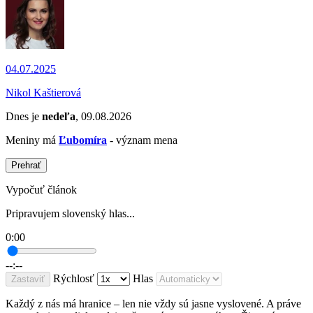
04.07.2025
Nikol Kaštierová
Dnes je
nedeľa
, 09.08.2026
Meniny má
Ľubomíra
- význam mena
Prehrať
Vypočuť článok
Pripravujem slovenský hlas...
0:00
--:--
Rýchlosť
Hlas
Zastaviť
Každý z nás má hranice – len nie vždy sú jasne vyslovené. A práve