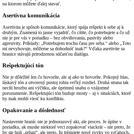
na ktorom môžete ďalej stavať.
Asertívna komunikácia
Asertivita je spôsob komunikácie, ktorý spája rešpekt k sebe aj k
druhým. Znamená to jasne vyjadriť, čo cítite, čo potrebujete a čo už
nie je pre vás v poriadku – bez obviňovania, pasivity alebo
agresivity. Príklady: „Potrebujem trochu času pre seba.“ alebo „Toto
mi nevyhovuje, môžeme sa dohodnúť inak?“ Vďaka asertivite sa
hranice stávajú prirodzenou súčasťou dialógu.
Rešpektujúci tón
Nie je dôležité len
čo
hovoríte, ale aj
ako
to hovoríte. Pokojný hlas,
láskavý tón a otvorený postoj robia veľký rozdiel. Druhá strana tak
necíti hrozbu ani výčitku, ale úprimnú snahu o vzájomné
porozumenie. Rešpektujúci tón buduje mosty – aj v situáciách, ktoré
by inak mohli viesť ku konfliktu.
Opakovanie a dôslednosť
Nastavenie hraníc nie je jednorazový akt, ale proces. Je úplne v
poriadku, ak musíte niektoré veci zopakovať viackrát – nie preto, že
by ste boli „prísni“, ale preto, že trénujete nové zvyky vo vzťahoch.