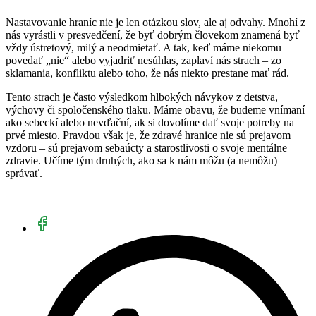
Nastavovanie hraníc nie je len otázkou slov, ale aj odvahy. Mnohí z
nás vyrástli v presvedčení, že byť dobrým človekom znamená byť
vždy ústretový, milý a neodmietať. A tak, keď máme niekomu
povedať „nie“ alebo vyjadriť nesúhlas, zaplaví nás strach – zo
sklamania, konfliktu alebo toho, že nás niekto prestane mať rád.
Tento strach je často výsledkom hlbokých návykov z detstva,
výchovy či spoločenského tlaku. Máme obavu, že budeme vnímaní
ako sebeckí alebo nevďační, ak si dovolíme dať svoje potreby na
prvé miesto. Pravdou však je, že zdravé hranice nie sú prejavom
vzdoru – sú prejavom sebaúcty a starostlivosti o svoje mentálne
zdravie. Učíme tým druhých, ako sa k nám môžu (a nemôžu)
správať.