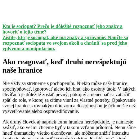
Kto je sociopat? Prečo je dôležité rozpoznať jeho znaky a
hovoriť o tejto téme?
Zistite, kto je sociopat, aké má znaky a správanie. Naučte sa
rozpoznať sociopata vo svojom okolí a chrániť sa pred jeho
vplyvom a manipuláciou.
Ako reagovať, keď druhí nerešpektujú
naše hranice
Nie vždy sa stretneme s pochopením. Niekto môže naše hranice
spochybňovať, ignorovať alebo ich brať ako osobný útok. V takých
chvíľach je dôležité zostať pevný, pokojný a nenechať sa zatlačiť
späť do role, v ktorej sa cítime vinní za vlastné potreby. Opakovanie
svojej hranice s rovnakým dôrazom a dôstojnosťou je účinnejšie než
vysvetľovanie alebo ospravedlňovanie.
Ak druhý človek aj napriek tomu hranicu nerešpektuje, je namieste
zvážiť, ako veľmi chceme byť v takom vzťahu prítomní. Nemusíme
hneď dramaticky všetko ukončovať, ale môžeme znížiť intenzitu
kontaktu alebo si vytvoriť bezpečný odstup. Každé „nie“, ktoré