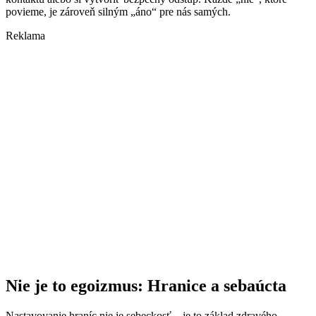
povieme, je zároveň silným „áno“ pre nás samých.
Reklama
Nie je to egoizmus: Hranice a sebaúcta
Nastavovanie hraníc nie je sebeckosť – je to základ zdravého