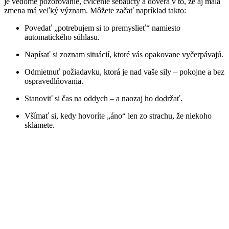
je vedomé pozorovanie, cvičenie sebaúcty a dôvera v to, že aj malá
zmena má veľký význam. Môžete začať napríklad takto:
Povedať „potrebujem si to premyslieť“ namiesto
automatického súhlasu.
Napísať si zoznam situácií, ktoré vás opakovane vyčerpávajú.
Odmietnuť požiadavku, ktorá je nad vaše sily – pokojne a bez
ospravedlňovania.
Stanoviť si čas na oddych – a naozaj ho dodržať.
Všímať si, kedy hovoríte „áno“ len zo strachu, že niekoho
sklamete.