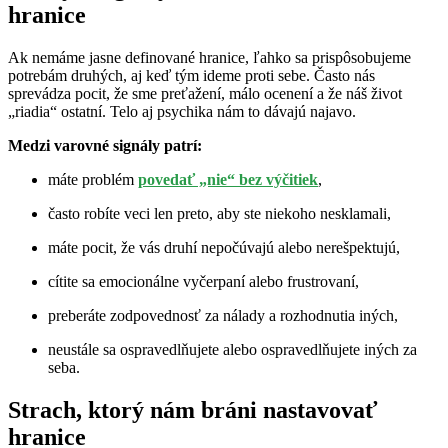
hranice
Ak nemáme jasne definované hranice, ľahko sa prispôsobujeme
potrebám druhých, aj keď tým ideme proti sebe. Často nás
sprevádza pocit, že sme preťažení, málo ocenení a že náš život
„riadia“ ostatní. Telo aj psychika nám to dávajú najavo.
Medzi varovné signály patrí:
máte problém
povedať „nie“ bez výčitiek
,
často robíte veci len preto, aby ste niekoho nesklamali,
máte pocit, že vás druhí nepočúvajú alebo nerešpektujú,
cítite sa emocionálne vyčerpaní alebo frustrovaní,
preberáte zodpovednosť za nálady a rozhodnutia iných,
neustále sa ospravedlňujete alebo ospravedlňujete iných za
seba.
Strach, ktorý nám bráni nastavovať
hranice