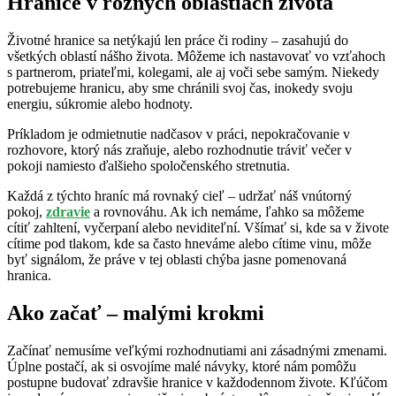
Hranice v rôznych oblastiach života
Životné hranice sa netýkajú len práce či rodiny – zasahujú do
všetkých oblastí nášho života. Môžeme ich nastavovať vo vzťahoch
s partnerom, priateľmi, kolegami, ale aj voči sebe samým. Niekedy
potrebujeme hranicu, aby sme chránili svoj čas, inokedy svoju
energiu, súkromie alebo hodnoty.
Príkladom je odmietnutie nadčasov v práci, nepokračovanie v
rozhovore, ktorý nás zraňuje, alebo rozhodnutie tráviť večer v
pokoji namiesto ďalšieho spoločenského stretnutia.
Každá z týchto hraníc má rovnaký cieľ – udržať náš vnútorný
pokoj,
zdravie
a rovnováhu. Ak ich nemáme, ľahko sa môžeme
cítiť zahltení, vyčerpaní alebo neviditeľní. Všímať si, kde sa v živote
cítime pod tlakom, kde sa často hneváme alebo cítime vinu, môže
byť signálom, že práve v tej oblasti chýba jasne pomenovaná
hranica.
Ako začať – malými krokmi
Začínať nemusíme veľkými rozhodnutiami ani zásadnými zmenami.
Úplne postačí, ak si osvojíme malé návyky, ktoré nám pomôžu
postupne budovať zdravšie hranice v každodennom živote. Kľúčom