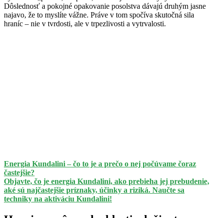
Dôslednosť a pokojné opakovanie posolstva dávajú druhým jasne
najavo, že to myslíte vážne. Práve v tom spočíva skutočná sila
hraníc – nie v tvrdosti, ale v trpezlivosti a vytrvalosti.
Energia Kundalini – čo to je a prečo o nej počúvame čoraz
častejšie?
Objavte, čo je energia Kundalini, ako prebieha jej prebudenie,
aké sú najčastejšie príznaky, účinky a riziká. Naučte sa
techniky na aktiváciu Kundalini!