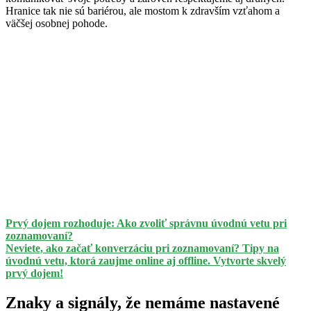
Hranice tak nie sú bariérou, ale mostom k zdravším vzťahom a
väčšej osobnej pohode.
Prvý dojem rozhoduje: Ako zvoliť správnu úvodnú vetu pri
zoznamovaní?
Neviete, ako začať konverzáciu pri zoznamovaní? Tipy na
úvodnú vetu, ktorá zaujme online aj offline. Vytvorte skvelý
prvý dojem!
Znaky a signály, že nemáme nastavené