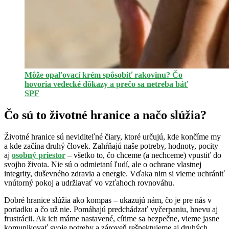
Môže opaľovací krém spôsobiť rakovinu? Čo
hovoria vedecké dôkazy a prečo sa netreba báť
SPF
Čo sú to životné hranice a načo slúžia?
Životné hranice sú neviditeľné čiary, ktoré určujú, kde končíme my
a kde začína druhý človek. Zahŕňajú naše potreby, hodnoty, pocity
aj
osobný priestor
– všetko to, čo chceme (a nechceme) vpustiť do
svojho života. Nie sú o odmietaní ľudí, ale o ochrane vlastnej
integrity, duševného zdravia a energie. Vďaka nim si vieme uchrániť
vnútorný pokoj a udržiavať vo vzťahoch rovnováhu.
Dobré hranice slúžia ako kompas – ukazujú nám, čo je pre nás v
poriadku a čo už nie. Pomáhajú predchádzať vyčerpaniu, hnevu aj
frustrácii. Ak ich máme nastavené, cítime sa bezpečne, vieme jasne
komunikovať svoje potreby a zároveň rešpektujeme aj druhých.