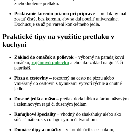
znehodnotenie pretlaku.
Pridávanie korenín priamo pri príprave
– pretlak by mal
zostať čistý, bez korenín, aby sa dal použiť univerzálne.
Dochucuje sa až pri varení konkrétneho jedla.
Praktické tipy na využitie pretlaku v
kuchyni
Základ do omáčok a polievok
– výborný na paradajkovú
omáčku,
rajčinovú polievku
alebo ako základ na guláš či
paprikáš.
Pizza a cestoviny
– rozotretý na cesto na pizzu alebo
vmiešaný do cestovín s bylinkami vytvorí rýchle a chutné
jedlo.
Dusené jedlá a mäso
– pretlak dodá hĺbku a farbu mäsovým
i zeleninovým ragú či duseným jedlám.
Raňajkové špeciality
– vhodný do shakshuky alebo ako
súčasť nátierok s cottage syrom či tvarohom.
Domáce dipy a omáčky
– v kombinácii s cesnakom,