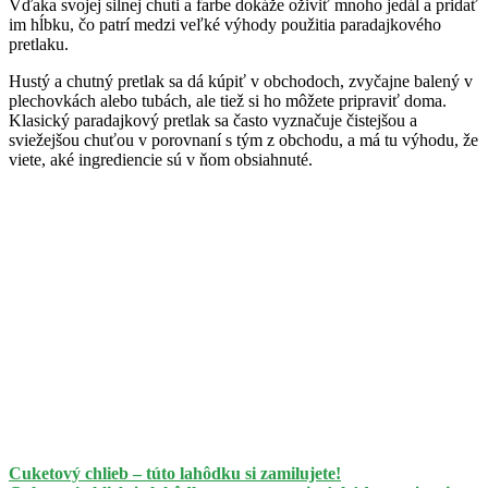
Vďaka svojej silnej chuti a farbe dokáže oživiť mnoho jedál a pridať
im hĺbku, čo patrí medzi veľké výhody použitia paradajkového
pretlaku.
Hustý a chutný pretlak sa dá kúpiť v obchodoch, zvyčajne balený v
plechovkách alebo tubách, ale tiež si ho môžete pripraviť doma.
Klasický paradajkový pretlak sa často vyznačuje čistejšou a
sviežejšou chuťou v porovnaní s tým z obchodu, a má tu výhodu, že
viete, aké ingrediencie sú v ňom obsiahnuté.
Cuketový chlieb – túto lahôdku si zamilujete!