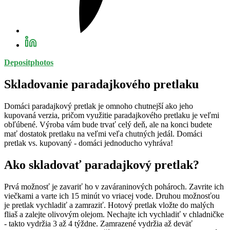
Depositphotos
Skladovanie paradajkového pretlaku
Domáci paradajkový pretlak je omnoho chutnejší ako jeho
kupovaná verzia, pričom využitie paradajkového pretlaku je veľmi
obľúbené. Výroba vám bude trvať celý deň, ale na konci budete
mať dostatok pretlaku na veľmi veľa chutných jedál. Domáci
pretlak vs. kupovaný - domáci jednoducho vyhráva!
Ako skladovať paradajkový pretlak?
Prvá možnosť je zavariť ho v zaváraninových pohároch. Zavrite ich
viečkami a varte ich 15 minút vo vriacej vode. Druhou možnosťou
je pretlak vychladiť a zamraziť. Hotový pretlak vložte do malých
fliaš a zalejte olivovým olejom. Nechajte ich vychladiť v chladničke
- takto vydržia 3 až 4 týždne. Zamrazené vydržia až deväť