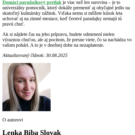
Domáci paradajkový pretlak
je viac než len surovina – je to
univerzálny pomocník, ktorý dokáže premeniť aj obyčajné jedlo na
skutočný kulinársky zážitok. Vďaka nemu si môžete kúsok leta
uchovať aj na zimné mesiace, keď čerstvé paradajky nemajú tú
pravú chuť.
Ak si nájdete čas na jeho prípravu, budete odmenení nielen
výraznou chuťou, ale aj pocitom, že presne viete, čo sa nachádza vo
vašom pohári. A to je v dnešnej dobe na nezaplatenie.
Aktualizovaný článok: 30.08.2025
O autorovi
Lenka Biba Slovak