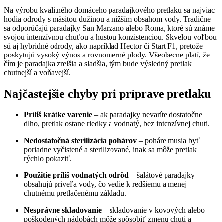
Na výrobu kvalitného domáceho paradajkového pretlaku sa najviac
hodia odrody s mäsitou dužinou a nižším obsahom vody. Tradične
sa odporúčajú paradajky San Marzano alebo Roma, ktoré sú známe
svojou intenzívnou chuťou a hustou konzistenciou. Skvelou voľbou
sú aj hybridné odrody, ako napríklad Hector či Start F1, pretože
poskytujú vysoký výnos a rovnomerné plody. Všeobecne platí, že
čím je paradajka zrelšia a sladšia, tým bude výsledný pretlak
chutnejší a voňavejší.
Najčastejšie chyby pri príprave pretlaku
Príliš krátke varenie
– ak paradajky nevaríte dostatočne
dlho, pretlak ostane riedky a vodnatý, bez intenzívnej chuti.
Nedostatočná sterilizácia pohárov
– poháre musia byť
poriadne vyčistené a sterilizované, inak sa môže pretlak
rýchlo pokaziť.
Použitie príliš vodnatých odrôd
– šalátové paradajky
obsahujú priveľa vody, čo vedie k redšiemu a menej
chutnému pretlačenému základu.
Nesprávne skladovanie
– skladovanie v kovových alebo
poškodených nádobách môže spôsobiť zmenu chuti a