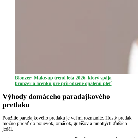
Blonzer: Make-up trend leta 2026, ktorý spája
bronzer a lícenku pre prirodzene opálenú pleť
Výhody domáceho paradajkového
pretlaku
Použitie paradajkového pretlaku je veľmi rozmanité. Hustý pretlak
možno pridať do polievok, omáčok, gulášov a mnohých ďalších
jedál.