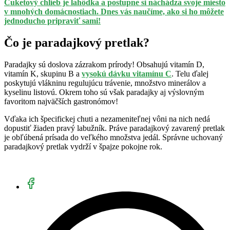
Cuketový chlieb je lahôdka a postupne si náchádza svoje miesto
v mnohých domácnostiach. Dnes vás naučíme, ako si ho môžete
jednoducho pripraviť sami!
Čo je paradajkový pretlak?
Paradajky sú doslova zázrakom prírody! Obsahujú vitamín D,
vitamín K, skupinu B a
vysokú dávku vitamínu C
. Telu ďalej
poskytujú vlákninu regulujúcu trávenie, množstvo minerálov a
kyselinu listovú. Okrem toho sú však paradajky aj výslovným
favoritom najväčších gastronómov!
Vďaka ich špecifickej chuti a nezameniteľnej vôni na nich nedá
dopustiť žiaden pravý labužník. Práve paradajkový zavarený pretlak
je obľúbená prísada do veľkého množstva jedál. Správne uchovaný
paradajkový pretlak vydrží v špajze pokojne rok.