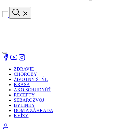
ZDRAVIE
CHOROBY
ŽIVOTNÝ ŠTÝL
KRÁSA
AKO SCHUDNÚŤ
RECEPTY
SEBAROZVOJ
BYLINKY
DOM A ZÁHRADA
KVÍZY