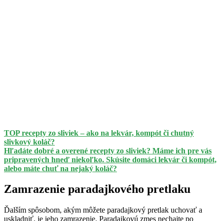
TOP recepty zo sliviek – ako na lekvár, kompót či chutný
slivkový koláč?
Hľadáte dobré a overené recepty zo sliviek? Máme ich pre vás
pripravených hneď niekoľko. Skúsite domáci lekvár či kompót,
alebo máte chuť na nejaký koláč?
Zamrazenie paradajkového pretlaku
Ďalším spôsobom, akým môžete paradajkový pretlak uchovať a
uskladniť, je jeho zamrazenie. Paradajkovú zmes nechajte po