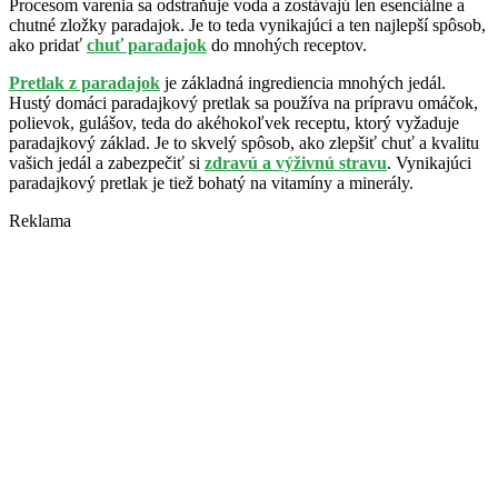
Procesom varenia sa odstraňuje voda a zostávajú len esenciálne a
chutné zložky paradajok. Je to teda vynikajúci a ten najlepší spôsob,
ako pridať
chuť paradajok
do mnohých receptov.
Pretlak z paradajok
je základná ingrediencia mnohých jedál.
Hustý domáci paradajkový pretlak sa používa na prípravu omáčok,
polievok, gulášov, teda do akéhokoľvek receptu, ktorý vyžaduje
paradajkový základ. Je to skvelý spôsob, ako zlepšiť chuť a kvalitu
vašich jedál a zabezpečiť si
zdravú a výživnú stravu
. Vynikajúci
paradajkový pretlak je tiež bohatý na vitamíny a minerály.
Reklama