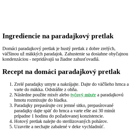
Ingrediencie na paradajkový pretlak
Domáci paradajkový pretlak je hustý pretlak z dobre zrelých,
väčšinou už mäkkých paradajok. Zahustenie sa dosiahne obyčajnou
kondenzáciou - nepridávajú sa žiadne zahusťovadlá.
Recept na domáci paradajkový pretlak
Zrelé paradajky umyte a nakrájajte. Dajte do väčšieho hrnca a
varte do mäkka. Odstráňte z ohňa.
Následne použite mixér alebo
tyčový mixér
a paradajkovú
hmotu rozmixujte do hladka.
Paradajky prepasírujte cez jemné sitko, prepasírované
paradajky dajte späť do hrnca a varte ešte asi 30 minút
prípadne 1 hodinu do požadovanej konzistencie.
Hotový pretlak nalejte do sterilizovaných pohárov.
Uzavrite a nechajte zabalené v deke vychladnúť.