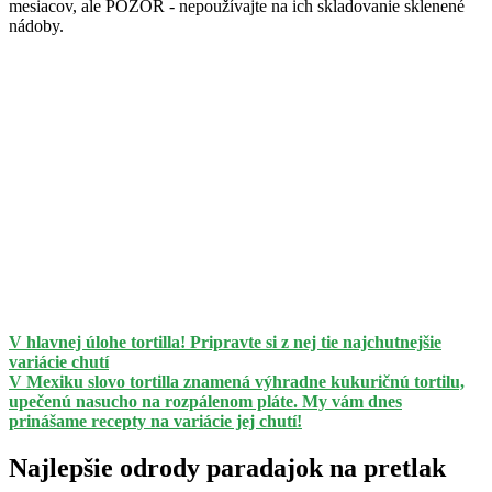
mesiacov, ale POZOR - nepoužívajte na ich skladovanie sklenené
nádoby.
V hlavnej úlohe tortilla! Pripravte si z nej tie najchutnejšie
variácie chutí
V Mexiku slovo tortilla znamená výhradne kukuričnú tortilu,
upečenú nasucho na rozpálenom pláte. My vám dnes
prinášame recepty na variácie jej chutí!
Najlepšie odrody paradajok na pretlak