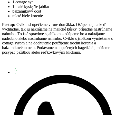
1 cottage syr
1 malé kyslejšie jablko
balzamikový ocot
mleté biele korenie
Postup:
Cviklu si upečieme v rúre domäkka. Ošúpeme ju a keď
vychladne, tak ju nakrájame na maličké kúsky, prípadne nastrúhame
nahrubo. To isté spravíme s jablkom – ošúpeme ho a nakrájame
nadrobno alebo nastrúhame nahrubo. Cviklu s jablkom vymiešame s
cottage syrom a na dochutenie použijeme trochu korenia a
balzamikového octu. Podávame na opečených bagetkách, môžeme
posypať pažítkou alebo reďkovkovými klíčkami.