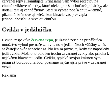
červenej repy si zamilujete. Prinášame vám výber receptov na
chutné cviklové nátierky, ktoré nielen potešia chuťové poháriky, ale
dodajú telu aj cenné živiny. Stačí si vybrať podľa chuti – jemné,
pikantné, krémové aj svieže kombinácie vás prekvapia
jednoduchosťou a skvelou chuťou.
Cvikla v jedálničku
Cvikla, respektíve
červená repa
, je úžasná zelenina prinášajúca
množstvo výhod pre naše zdravie, no v jedálničkoch väčšiny z nás
sa častejšie skôr nenachádza. No len sa priznajte, kedy ste naposledy
jedli cviklu. Možno to bolo len trochu zaváranej cvikly ako príloha k
nejakému hlavnému jedlu. Cviklu, typickú svojou krásnou sýtou
priam až bordovou farbou, poznáme najčastejšie práve v zaváranej
verzii.
Reklama