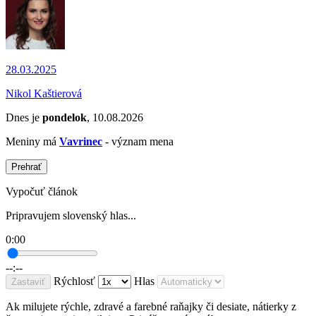
28.03.2025
Nikol Kaštierová
Dnes je
pondelok
, 10.08.2026
Meniny má
Vavrinec
- význam mena
Prehrať
Vypočuť článok
Pripravujem slovenský hlas...
0:00
--:--
Rýchlosť
Hlas
Zastaviť
Ak milujete rýchle, zdravé a farebné raňajky či desiate, nátierky z