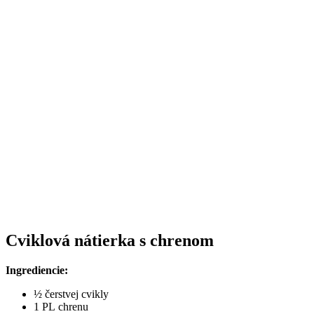
Cviklová nátierka s chrenom
Ingrediencie:
½ čerstvej cvikly
1 PL chrenu