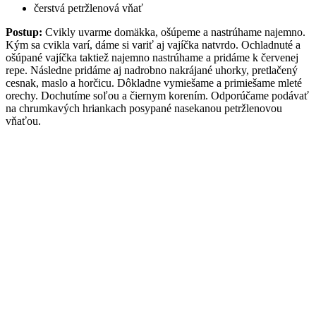
čerstvá petržlenová vňať
Postup:
Cvikly uvarme domäkka, ošúpeme a nastrúhame najemno.
Kým sa cvikla varí, dáme si variť aj vajíčka natvrdo. Ochladnuté a
ošúpané vajíčka taktiež najemno nastrúhame a pridáme k červenej
repe. Následne pridáme aj nadrobno nakrájané uhorky, pretlačený
cesnak, maslo a horčicu. Dôkladne vymiešame a primiešame mleté
orechy. Dochutíme soľou a čiernym korením. Odporúčame podávať
na chrumkavých hriankach posypané nasekanou petržlenovou
vňaťou.