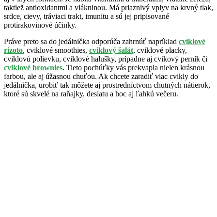
taktiež antioxidantmi a vlákninou. Má priaznivý vplyv na krvný tlak,
srdce, cievy, tráviaci trakt, imunitu a sú jej pripisované
protirakovinové účinky.
Práve preto sa do jedálnička odporúča zahrnúť napríklad
cviklové
rizoto
, cviklové smoothies,
cviklový šalát
, cviklové placky,
cviklovú polievku, cviklové halušky, prípadne aj cvikový perník či
cviklové brownies
. Tieto pochúťky vás prekvapia nielen krásnou
farbou, ale aj úžasnou chuťou. Ak chcete zaradiť viac cvikly do
jedálnička, urobiť tak môžete aj prostredníctvom chutných nátierok,
ktoré sú skvelé na raňajky, desiatu a hoc aj ľahkú večeru.