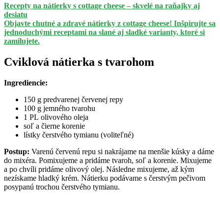
Recepty na nátierky s cottage cheese – skvelé na raňajky aj
desiatu
Objavte chutné a zdravé nátierky z cottage cheese! Inšpirujte sa
jednoduchými receptami na slané aj sladké varianty, ktoré si
zamilujete.
Cviklová nátierka s tvarohom
Ingrediencie:
150 g predvarenej červenej repy
100 g jemného tvarohu
1 PL olivového oleja
soľ a čierne korenie
lístky čerstvého tymianu (voliteľné)
Postup:
Varenú červenú repu si nakrájame na menšie kúsky a dáme
do mixéra. Pomixujeme a pridáme tvaroh, soľ a korenie. Mixujeme
a po chvíli pridáme olivový olej. Následne mixujeme, až kým
nezískame hladký krém. Nátierku podávame s čerstvým pečivom
posypanú trochou čerstvého tymianu.