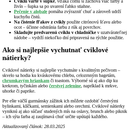
Cviklu varte v šupke
, vďaka čomu si zachová viac farby a
živín – šupka sa po uvarení ľahko stiahne.
Pečenie v alobale
pomáha zvýrazniť chuť a zároveň udrží
kuchyňu čistú.
Na čistenie fľakov z cvikly
použite citrónovú šťavu alebo
ocot – účinne odstránia farbu z rúk aj povrchov.
Skladujte predvarenú cviklu v chladničke
v uzatvárateľnej
nádobe – vydrží niekoľko dní pripravená na rýchle použitie.
Ako si najlepšie vychutnať cviklové
nátierky?
Cviklové nátierky si najlepšie vychutnáte s kvalitným pečivom –
skvelo sa hodia ku kváskovému chlebu, celozrnným bagetám,
chrumkavým hriankam
či toastom. Výborné sú aj ako dip ku
krekrom, tyčinkám alebo
čerstvej zelenine
, napríklad k mrkve,
uhorke či paprike.
Pre ešte väčší gurmánsky zážitok ich môžete ozdobiť čerstvými
bylinkami, klíčkami, semienkami alebo orechmi. Cviklové nátierky
vyniknú aj ako súčasť studených mís na oslavy, brunch alebo piknik
– ich sýta farba aj zaujímavá chuť určite upútajú každého.
Aktualizovaný článok: 28.03.2025