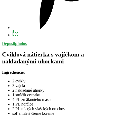
Depositphotos
Cviklová nátierka s vajíčkom a
nakladanými uhorkami
Ingrediencie:
2 cvikly
3 vajcia
2 nakladané uhorky
1 strúčik cesnaku
4 PL zmäknutého masla
1 PL horčice
2 PL mletých vlašských orechov
soľ a mleté čierne korenie