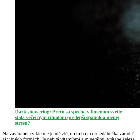
Dark showering: Prečo sa sprcha v tlmenom svetle
stala večerným rituálom pre lepší spánok a menej
stresu?
Na zaváranej cvikle nie je nič zlé, no treba ju do jedálnička zaradiť
aj v iných formách. Je nabitá vitamínmi a minerálmi, vrátane železa,