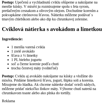
Postup:
Upečenú a vychladnutú cviklu ošúpeme a nakrájame na
menšie kúsky. V mixéri ju rozmixujeme spolu s feta syrom,
pretlačeným cesnakom a olivovým olejom. Dochutíme korením a
pokvapkáme citrónovou šťavou. Nátierku môžeme podávať s
tmavým chlebíkom alebo ako dip ku chrumkavej zelenine.
Cviklová nátierka s avokádom a limetkou
Ingrediencie:
1 menšia varená cvikla
1 zrelé avokádo
šťava z ½ limetky
1 PL bieleho jogurtu
soľ a čierne korenie podľa chuti
trochu čerstvej mäty (voliteľné)
Postup:
Cviklu aj avokádo nakrájame na kúsky a vložíme do
mixéra. Pridáme limetkovú šťavu, jogurt, štipku soli a korenia.
Mixujeme do hladka. Ak chceme nátierke dodať svieži nádych,
môžeme pridať niekoľko lístkov mäty. Výborne chutí natretá na
chrumkavom toaste alebo ako plnka do tortilly.
Reklama