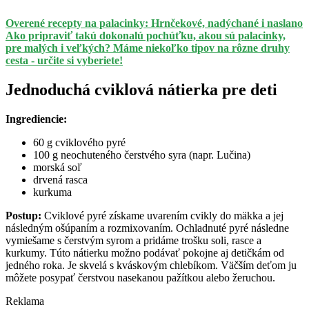
Overené recepty na palacinky: Hrnčekové, nadýchané i naslano
Ako pripraviť takú dokonalú pochúťku, akou sú palacinky,
pre malých i veľkých? Máme niekoľko tipov na rôzne druhy
cesta - určite si vyberiete!
Jednoduchá cviklová nátierka pre deti
Ingrediencie:
60 g cviklového pyré
100 g neochuteného čerstvého syra (napr. Lučina)
morská soľ
drvená rasca
kurkuma
Postup:
Cviklové pyré získame uvarením cvikly do mäkka a jej
následným ošúpaním a rozmixovaním. Ochladnuté pyré následne
vymiešame s čerstvým syrom a pridáme trošku soli, rasce a
kurkumy. Túto nátierku možno podávať pokojne aj detičkám od
jedného roka. Je skvelá s kváskovým chlebíkom. Väčším deťom ju
môžete posypať čerstvou nasekanou pažítkou alebo žeruchou.
Reklama