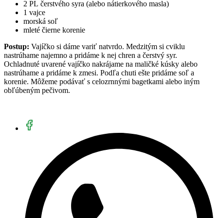
2 PL čerstvého syra (alebo nátierkového masla)
1 vajce
morská soľ
mleté čierne korenie
Postup:
Vajíčko si dáme variť natvrdo. Medzitým si cviklu
nastrúhame najemno a pridáme k nej chren a čerstvý syr.
Ochladnuté uvarené vajíčko nakrájame na maličké kúsky alebo
nastrúhame a pridáme k zmesi. Podľa chuti ešte pridáme soľ a
korenie. Môžeme podávať s celozrnnými bagetkami alebo iným
obľúbeným pečivom.