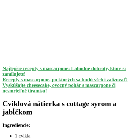
Najlepšie recepty s mascarpone: Lahodné dobroty, ktoré si
zamilujete!
Recepty s mascarpone, po ktorých sa budú všetci zalizovať!
Vyskúšajte cheesecake, ovocný pohár s mascarpone či
nesmrteľné tiramisu!
Cviklová nátierka s cottage syrom a
jabĺčkom
Ingrediencie:
1 cvikla