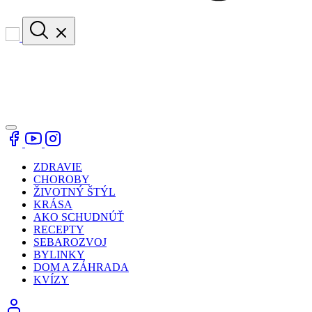
ZDRAVIE
CHOROBY
ŽIVOTNÝ ŠTÝL
KRÁSA
AKO SCHUDNÚŤ
RECEPTY
SEBAROZVOJ
BYLINKY
DOM A ZÁHRADA
KVÍZY