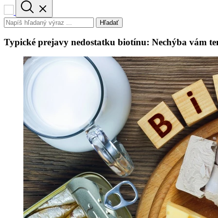
Hľadať
Typické prejavy nedostatku biotínu: Nechýba vám te