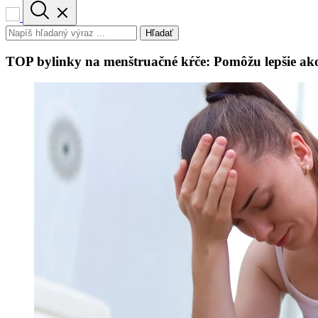
Hľadať
TOP bylinky na menštruačné kŕče: Pomôžu lepšie ako