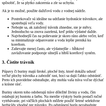
spôsobiť, že sa plytko zakorenia a zle sa uchytia.
Ak je to možné, použite dažďovú vodu z vodnej nádrže.
Postrekovače sú ideálne na udržanie hydratácie trávnikov, ale
spotrebujú veľa vody.
Nebojte sa, ak založený trávnik zhnedne, nie je mŕtvy.
Jednoducho sa znova zazelená, keď prídu výdatné dažde.
Najvhodnejší čas na polievanie je skoro ráno alebo večer, keď
sa minimalizuje odparovanie a voda lepšie preniká ku
koreňom.
Zalievajte menej často, ale výdatnejšie – hĺbkové
zavlažovanie podporuje silnejší a hlbší koreňový systém.
3. Čistite trávnik
Púpavy či buriny majú široké, ploché listy, ktoré dokážu udusiť
veľké plochy trávnika a zabrzdiť rast, hoci sa dajú ľahko odstrániť.
Preto ich pravidelne odstraňujte, aby mohla vaša tráva voľne dýchať
a krásne rásť.
Buriny okrem toho odoberajú tráve dôležité živiny a vodu, čím
oslabujú jej hustotu a farbu. Na menšie výskyty burín postačí ručné
vytrhávanie, pri väčších plochách môžete použiť šetrné selektívne
herbicídy vhodné pre trávniky. Po odstránení burín nezabudnite