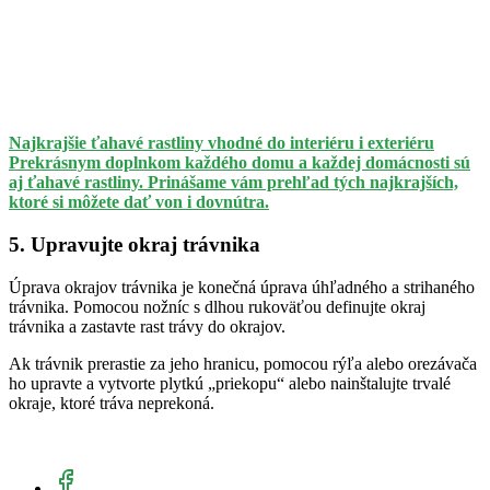
Najkrajšie ťahavé rastliny vhodné do interiéru i exteriéru
Prekrásnym doplnkom každého domu a každej domácnosti sú
aj ťahavé rastliny. Prinášame vám prehľad tých najkrajších,
ktoré si môžete dať von i dovnútra.
5. Upravujte okraj trávnika
Úprava okrajov trávnika je konečná úprava úhľadného a strihaného
trávnika. Pomocou nožníc s dlhou rukoväťou definujte okraj
trávnika a zastavte rast trávy do okrajov.
Ak trávnik prerastie za jeho hranicu, pomocou rýľa alebo orezávača
ho upravte a vytvorte plytkú „priekopu“ alebo nainštalujte trvalé
okraje, ktoré tráva neprekoná.