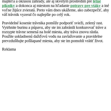
majiteľa a okrasou záhrady, ale aj skvelým prostredím pre
letné
pikniky
a dokonca aj miestom na hľadanie
potravy pre vtáky
a iné
voľne žijúce zvieratá. Preto vám dnes ukážeme, ako zabezpečiť, aby
váš trávnik vyzeral čo najlepšie po celý rok.
Pravidelné kosenie trávnika pomôže podporiť svieži, zelený rast.
Vytrhnite burinu a púpavu, aby ste im zabránili konkurovať tráve a
rozsypte trávne semená na holé miesta, aby tráva znovu rástla.
Použite uskladnenú dažďovú vodu na zavlažovanie a pravidelne
prevzdušňujte pošliapané miesta, aby ste im pomohli vrátiť život.
Reklama