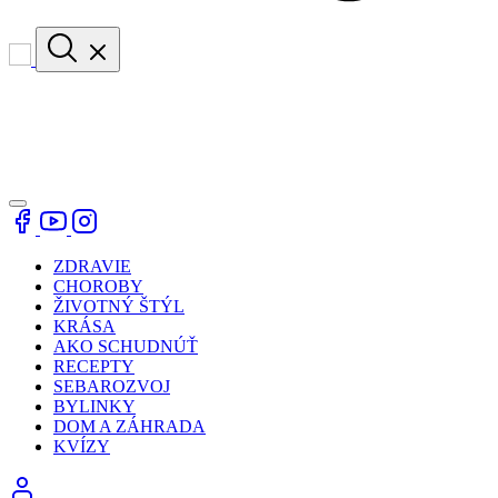
ZDRAVIE
CHOROBY
ŽIVOTNÝ ŠTÝL
KRÁSA
AKO SCHUDNÚŤ
RECEPTY
SEBAROZVOJ
BYLINKY
DOM A ZÁHRADA
KVÍZY