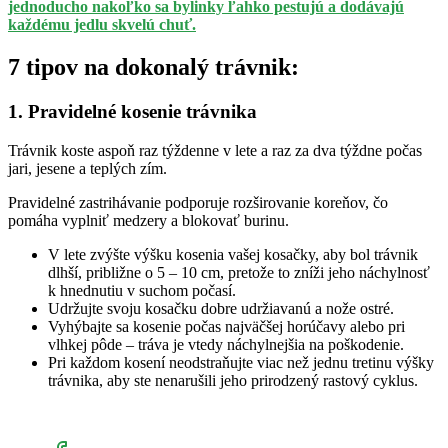
jednoducho nakoľko sa bylinky ľahko pestujú a dodávajú
každému jedlu skvelú chuť.
7 tipov na dokonalý trávnik:
1. Pravidelné kosenie trávnika
Trávnik koste aspoň raz týždenne v lete a raz za dva týždne počas
jari, jesene a teplých zím.
Pravidelné zastrihávanie podporuje rozširovanie koreňov, čo
pomáha vyplniť medzery a blokovať burinu.
V lete zvýšte výšku kosenia vašej kosačky, aby bol trávnik
dlhší, približne o 5 – 10 cm, pretože to zníži jeho náchylnosť
k hnednutiu v suchom počasí.
Udržujte svoju kosačku dobre udržiavanú a nože ostré.
Vyhýbajte sa kosenie počas najväčšej horúčavy alebo pri
vlhkej pôde – tráva je vtedy náchylnejšia na poškodenie.
Pri každom kosení neodstraňujte viac než jednu tretinu výšky
trávnika, aby ste nenarušili jeho prirodzený rastový cyklus.