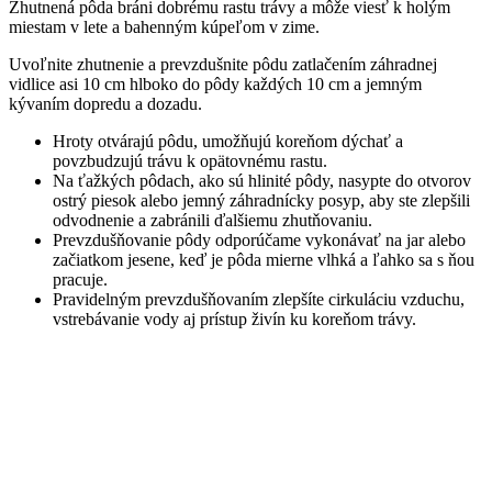
Zhutnená pôda bráni dobrému rastu trávy a môže viesť k holým
miestam v lete a bahenným kúpeľom v zime.
Uvoľnite zhutnenie a prevzdušnite pôdu zatlačením záhradnej
vidlice asi 10 cm hlboko do pôdy každých 10 cm a jemným
kývaním dopredu a dozadu.
Hroty otvárajú pôdu, umožňujú koreňom dýchať a
povzbudzujú trávu k opätovnému rastu.
Na ťažkých pôdach, ako sú hlinité pôdy, nasypte do otvorov
ostrý piesok alebo jemný záhradnícky posyp, aby ste zlepšili
odvodnenie a zabránili ďalšiemu zhutňovaniu.
Prevzdušňovanie pôdy odporúčame vykonávať na jar alebo
začiatkom jesene, keď je pôda mierne vlhká a ľahko sa s ňou
pracuje.
Pravidelným prevzdušňovaním zlepšíte cirkuláciu vzduchu,
vstrebávanie vody aj prístup živín ku koreňom trávy.