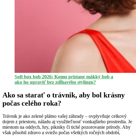
Soft box bob 2026: Komu pristane mäkký bob a
ako ho upraviť bez zdĺhavého stylingu?
Ako sa starať o trávnik, aby bol krásny
počas celého roka?
Trávnik je ako zelené plátno vašej záhrady – ovplyvňuje celkový
dojem z priestoru, náladu aj využiteľnosť vonkajšieho prostredia. Je
miestom na oddych, hry, pikniky či tiché pozorovanie prírody. Aby
však pôsobil zdravo a sviežo počas všetkých ročných období,