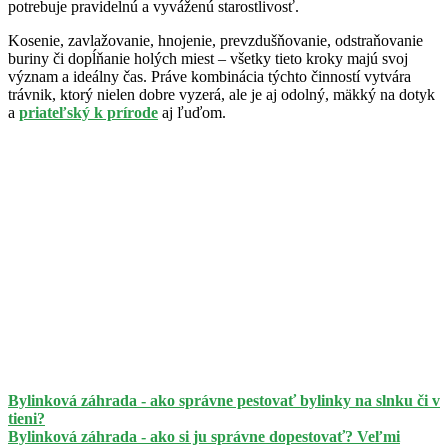
potrebuje pravidelnú a vyváženú starostlivosť.
Kosenie, zavlažovanie, hnojenie, prevzdušňovanie, odstraňovanie
buriny či dopĺňanie holých miest – všetky tieto kroky majú svoj
význam a ideálny čas. Práve kombinácia týchto činností vytvára
trávnik, ktorý nielen dobre vyzerá, ale je aj odolný, mäkký na dotyk
a
priateľský k prírode
aj ľuďom.
Bylinková záhrada - ako správne pestovať bylinky na slnku či v
tieni?
Bylinková záhrada - ako si ju správne dopestovať? Veľmi