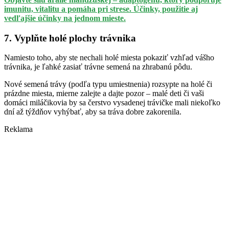
imunitu, vitalitu a pomáha pri strese. Účinky, použitie aj
vedľajšie účinky na jednom mieste.
7. Vyplňte holé plochy trávnika
Namiesto toho, aby ste nechali holé miesta pokaziť vzhľad vášho
trávnika, je ľahké zasiať trávne semená na zhrabanú pôdu.
Nové semená trávy (podľa typu umiestnenia) rozsypte na holé či
prázdne miesta, mierne zalejte a dajte pozor – malé deti či vaši
domáci miláčikovia by sa čerstvo vysadenej trávičke mali niekoľko
dní až týždňov vyhýbať, aby sa tráva dobre zakorenila.
Reklama