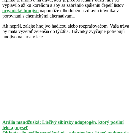
vyplavilo až ku koreňom a aby sa zabránilo spáleniu čepelí listov –
organické hnojivo
napomôže dlhodobému zdraviu trávnika v
porovnaní s chemickými alternatívami.
Ak neprší, zalejte hnojivo hadicou alebo rozprašovačom. Vaša tráva
by mala vyzerať zelenšia do týždňa. Trávniky zvyčajne potrebujú
hnojivo na jar a v lete.
Arália mandžuská: Liečivý sibírsky adaptogén, ktorý posilní
telo aj myseľ
Objavte silu arálie mandžuskej – adaptogénu, ktorý podporuje