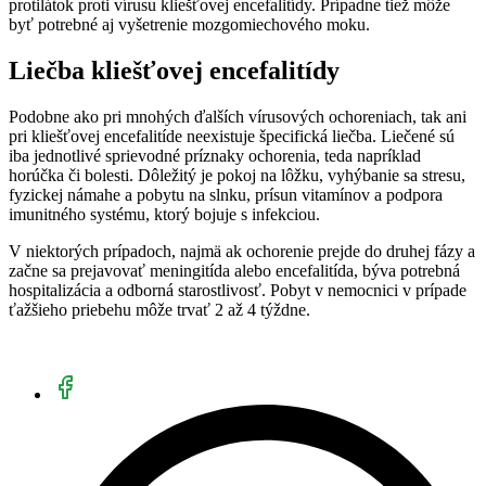
protilátok proti vírusu kliešťovej encefalitídy. Prípadne tiež môže
byť potrebné aj vyšetrenie mozgomiechového moku.
Liečba kliešťovej encefalitídy
Podobne ako pri mnohých ďalších vírusových ochoreniach, tak ani
pri kliešťovej encefalitíde neexistuje špecifická liečba. Liečené sú
iba jednotlivé sprievodné príznaky ochorenia, teda napríklad
horúčka či bolesti. Dôležitý je pokoj na lôžku, vyhýbanie sa stresu,
fyzickej námahe a pobytu na slnku, prísun vitamínov a podpora
imunitného systému, ktorý bojuje s infekciou.
V niektorých prípadoch, najmä ak ochorenie prejde do druhej fázy a
začne sa prejavovať meningitída alebo encefalitída, býva potrebná
hospitalizácia a odborná starostlivosť. Pobyt v nemocnici v prípade
ťažšieho priebehu môže trvať 2 až 4 týždne.