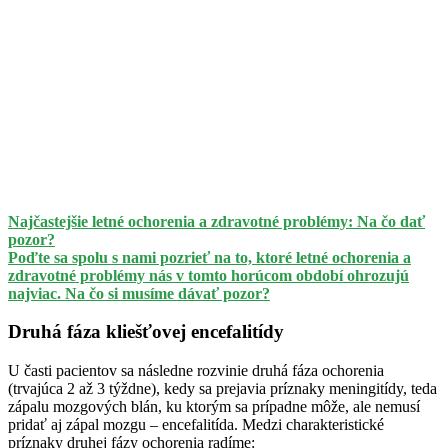
Najčastejšie letné ochorenia a zdravotné problémy: Na čo dať
pozor?
Poďte sa spolu s nami pozrieť na to, ktoré letné ochorenia a
zdravotné problémy nás v tomto horúcom období ohrozujú
najviac. Na čo si musíme dávať pozor?
Druhá fáza kliešťovej encefalitídy
U časti pacientov sa následne rozvinie druhá fáza ochorenia
(trvajúca 2 až 3 týždne), kedy sa prejavia príznaky meningitídy, teda
zápalu mozgových blán, ku ktorým sa prípadne môže, ale nemusí
pridať aj zápal mozgu – encefalitída. Medzi charakteristické
príznaky druhej fázy ochorenia radíme: