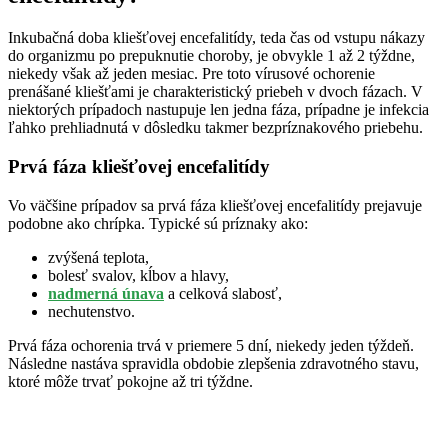
Inkubačná doba kliešťovej encefalitídy, teda čas od vstupu nákazy
do organizmu po prepuknutie choroby, je obvykle 1 až 2 týždne,
niekedy však až jeden mesiac. Pre toto vírusové ochorenie
prenášané kliešťami je charakteristický priebeh v dvoch fázach. V
niektorých prípadoch nastupuje len jedna fáza, prípadne je infekcia
ľahko prehliadnutá v dôsledku takmer bezpríznakového priebehu.
Prvá fáza kliešťovej encefalitídy
Vo väčšine prípadov sa prvá fáza kliešťovej encefalitídy prejavuje
podobne ako chrípka. Typické sú príznaky ako:
zvýšená teplota,
bolesť svalov, kĺbov a hlavy,
nadmerná únava
a celková slabosť,
nechutenstvo.
Prvá fáza ochorenia trvá v priemere 5 dní, niekedy jeden týždeň.
Následne nastáva spravidla obdobie zlepšenia zdravotného stavu,
ktoré môže trvať pokojne až tri týždne.