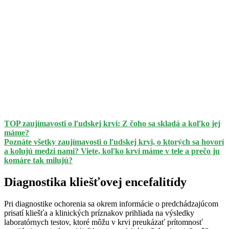
TOP zaujímavosti o ľudskej krvi: Z čoho sa skladá a koľko jej
máme?
Poznáte všetky zaujímavosti o ľudskej krvi, o ktorých sa hovorí
a kolujú medzi nami? Viete, koľko krvi máme v tele a prečo ju
komáre tak milujú?
Diagnostika kliešťovej encefalitídy
Pri diagnostike ochorenia sa okrem informácie o predchádzajúcom
prisatí kliešťa a klinických príznakov prihliada na výsledky
laboratórnych testov, ktoré môžu v krvi preukázať prítomnosť