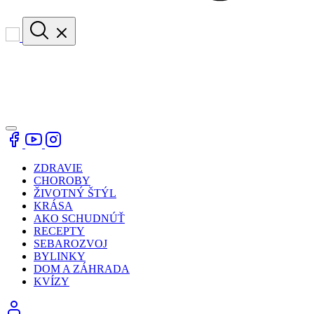
ZDRAVIE
CHOROBY
ŽIVOTNÝ ŠTÝL
KRÁSA
AKO SCHUDNÚŤ
RECEPTY
SEBAROZVOJ
BYLINKY
DOM A ZÁHRADA
KVÍZY