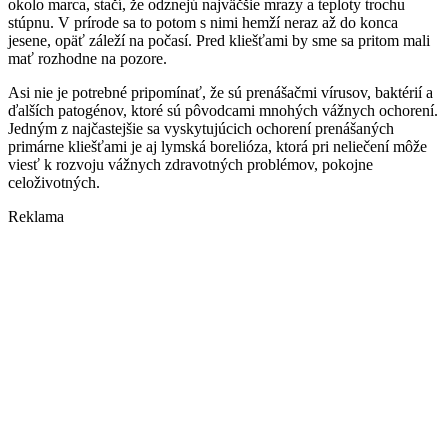
okolo marca, stačí, že odznejú najväčšie mrazy a teploty trochu
stúpnu. V prírode sa to potom s nimi hemží neraz až do konca
jesene, opäť záleží na počasí. Pred kliešťami by sme sa pritom mali
mať rozhodne na pozore.
Asi nie je potrebné pripomínať, že sú prenášačmi vírusov, baktérií a
ďalších patogénov, ktoré sú pôvodcami mnohých vážnych ochorení.
Jedným z najčastejšie sa vyskytujúcich ochorení prenášaných
primárne kliešťami je aj lymská borelióza, ktorá pri neliečení môže
viesť k rozvoju vážnych zdravotných problémov, pokojne
celoživotných.
Reklama