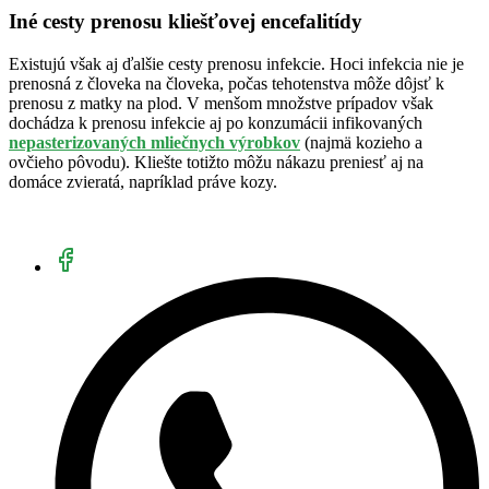
Iné cesty prenosu kliešťovej encefalitídy
Existujú však aj ďalšie cesty prenosu infekcie. Hoci infekcia nie je
prenosná z človeka na človeka, počas tehotenstva môže dôjsť k
prenosu z matky na plod. V menšom množstve prípadov však
dochádza k prenosu infekcie aj po konzumácii infikovaných
nepasterizovaných mliečnych výrobkov
(najmä kozieho a
ovčieho pôvodu). Kliešte totižto môžu nákazu preniesť aj na
domáce zvieratá, napríklad práve kozy.