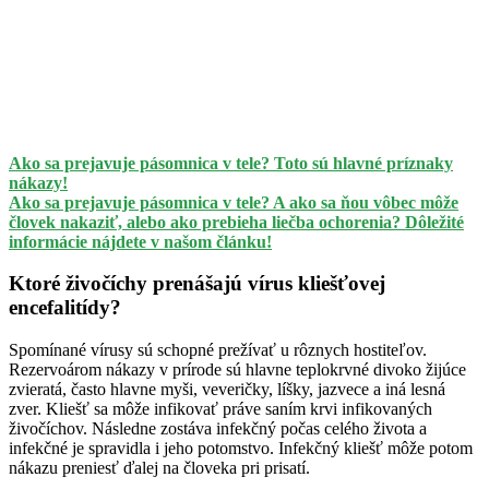
Ako sa prejavuje pásomnica v tele? Toto sú hlavné príznaky
nákazy!
Ako sa prejavuje pásomnica v tele? A ako sa ňou vôbec môže
človek nakaziť, alebo ako prebieha liečba ochorenia? Dôležité
informácie nájdete v našom článku!
Ktoré živočíchy prenášajú vírus kliešťovej
encefalitídy?
Spomínané vírusy sú schopné prežívať u rôznych hostiteľov.
Rezervoárom nákazy v prírode sú hlavne teplokrvné divoko žijúce
zvieratá, často hlavne myši, veveričky, líšky, jazvece a iná lesná
zver. Kliešť sa môže infikovať práve saním krvi infikovaných
živočíchov. Následne zostáva infekčný počas celého života a
infekčné je spravidla i jeho potomstvo. Infekčný kliešť môže potom
nákazu preniesť ďalej na človeka pri prisatí.