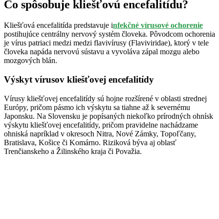
Čo spôsobuje kliešťovú encefalitídu?
Kliešťová encefalitída predstavuje i
nfekčné vírusové ochorenie
postihujúce centrálny nervový systém človeka. Pôvodcom ochorenia
je vírus patriaci medzi medzi flavivírusy (Flaviviridae), ktorý v tele
človeka napáda nervovú sústavu a vyvoláva zápal mozgu alebo
mozgových blán.
Výskyt vírusov kliešťovej encefalitídy
Vírusy kliešťovej encefalitídy sú hojne rozšírené v oblasti strednej
Európy, pričom pásmo ich výskytu sa tiahne až k severnému
Japonsku. Na Slovensku je popísaných niekoľko prírodných ohnísk
výskytu kliešťovej encefalitídy, pričom pravidelne nachádzame
ohniská napríklad v okresoch Nitra, Nové Zámky, Topoľčany,
Bratislava, Košice či Komárno. Riziková býva aj oblasť
Trenčianskeho a Žilinského kraja či Považia.