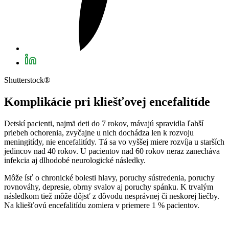
Shutterstock®
Komplikácie pri kliešťovej encefalitíde
Detskí pacienti, najmä deti do 7 rokov, mávajú spravidla ľahší
priebeh ochorenia, zvyčajne u nich dochádza len k rozvoju
meningitídy, nie encefalitídy. Tá sa vo vyššej miere rozvíja u starších
jedincov nad 40 rokov. U pacientov nad 60 rokov neraz zanecháva
infekcia aj dlhodobé neurologické následky.
Môže ísť o chronické bolesti hlavy, poruchy sústredenia, poruchy
rovnováhy, depresie, obrny svalov aj poruchy spánku. K trvalým
následkom tiež môže dôjsť z dôvodu nesprávnej či neskorej liečby.
Na kliešťovú encefalitídu zomiera v priemere 1 % pacientov.