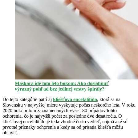
Maskara ide toto leto bokom: Ako dosiahnuť
výrazný pohľad bez jedinej vrstvy špirály?
Do tejto kategórie patrí aj
kliešťová encefalitída
, ktorá sa na
Slovensku v najvyššej miere vyskytuje počas neskorého leta. V roku
2020 bolo pritom zaznamenaných vyše 180 prípadov tohto
ochorenia, čo je najvyšší počet za posledné dve desaťročia. O
kliešťovej encefalitíde je teda vhodné čo-to vedieť, najmä aké sú
prvotné príznaky ochorenia a kedy sa od prisatia kliešťa môžu
objaviť.