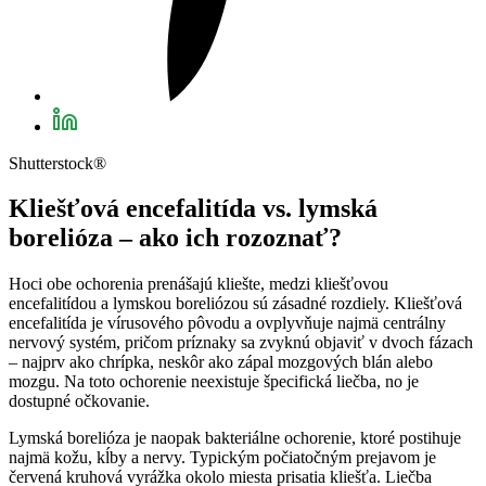
Shutterstock®
Kliešťová encefalitída vs. lymská
borelióza – ako ich rozoznať?
Hoci obe ochorenia prenášajú kliešte, medzi kliešťovou
encefalitídou a lymskou boreliózou sú zásadné rozdiely. Kliešťová
encefalitída je vírusového pôvodu a ovplyvňuje najmä centrálny
nervový systém, pričom príznaky sa zvyknú objaviť v dvoch fázach
– najprv ako chrípka, neskôr ako zápal mozgových blán alebo
mozgu. Na toto ochorenie neexistuje špecifická liečba, no je
dostupné očkovanie.
Lymská borelióza je naopak bakteriálne ochorenie, ktoré postihuje
najmä kožu, kĺby a nervy. Typickým počiatočným prejavom je
červená kruhová vyrážka okolo miesta prisatia kliešťa. Liečba