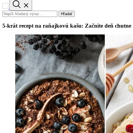
Hľadať
5-krát recept na raňajkovú kašu: Začnite deň chutne