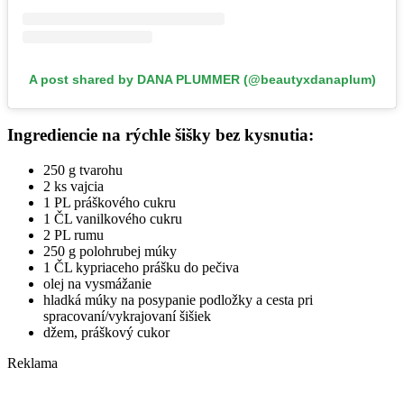
A post shared by DANA PLUMMER (@beautyxdanaplum)
Ingrediencie na rýchle šišky bez kysnutia:
250 g tvarohu
2 ks vajcia
1 PL práškového cukru
1 ČL vanilkového cukru
2 PL rumu
250 g polohrubej múky
1 ČL kypriaceho prášku do pečiva
olej na vysmážanie
hladká múky na posypanie podložky a cesta pri
spracovaní/vykrajovaní šišiek
džem, práškový cukor
Reklama