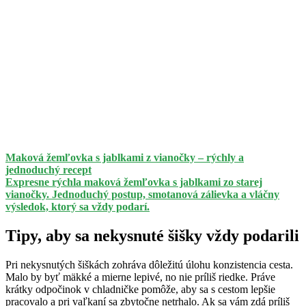
Maková žemľovka s jablkami z vianočky – rýchly a
jednoduchý recept
Expresne rýchla maková žemľovka s jablkami zo starej
vianočky. Jednoduchý postup, smotanová zálievka a vláčny
výsledok, ktorý sa vždy podarí.
Tipy, aby sa nekysnuté šišky vždy podarili
Pri nekysnutých šiškách zohráva dôležitú úlohu konzistencia cesta.
Malo by byť mäkké a mierne lepivé, no nie príliš riedke. Práve
krátky odpočinok v chladničke pomôže, aby sa s cestom lepšie
pracovalo a pri vaľkaní sa zbytočne netrhalo. Ak sa vám zdá príliš