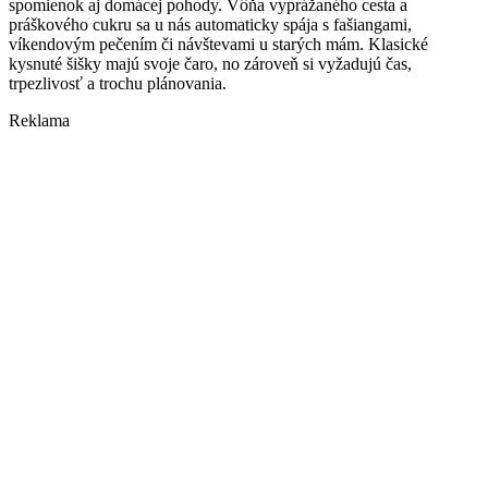
spomienok aj domácej pohody. Vôňa vyprážaného cesta a
práškového cukru sa u nás automaticky spája s fašiangami,
víkendovým pečením či návštevami u starých mám. Klasické
kysnuté šišky majú svoje čaro, no zároveň si vyžadujú čas,
trpezlivosť a trochu plánovania.
Reklama