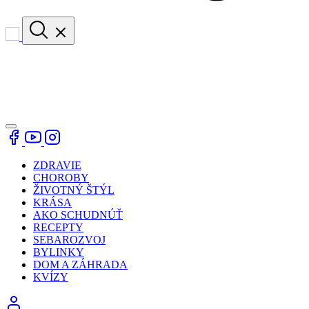
ZDRAVIE
CHOROBY
ŽIVOTNÝ ŠTÝL
KRÁSA
AKO SCHUDNÚŤ
RECEPTY
SEBAROZVOJ
BYLINKY
DOM A ZÁHRADA
KVÍZY