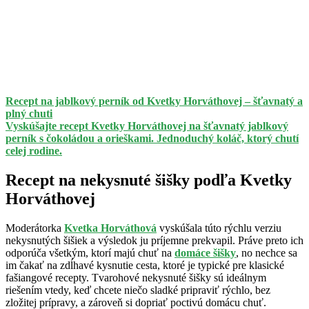
Recept na jablkový perník od Kvetky Horváthovej – šťavnatý a
plný chuti
Vyskúšajte recept Kvetky Horváthovej na šťavnatý jablkový
perník s čokoládou a orieškami. Jednoduchý koláč, ktorý chutí
celej rodine.
Recept na nekysnuté šišky podľa Kvetky
Horváthovej
Moderátorka
Kvetka Horváthová
vyskúšala túto rýchlu verziu
nekysnutých šišiek a výsledok ju príjemne prekvapil. Práve preto ich
odporúča všetkým, ktorí majú chuť na
domáce šišky
, no nechce sa
im čakať na zdĺhavé kysnutie cesta, ktoré je typické pre klasické
fašiangové recepty. Tvarohové nekysnuté šišky sú ideálnym
riešením vtedy, keď chcete niečo sladké pripraviť rýchlo, bez
zložitej prípravy, a zároveň si dopriať poctivú domácu chuť.