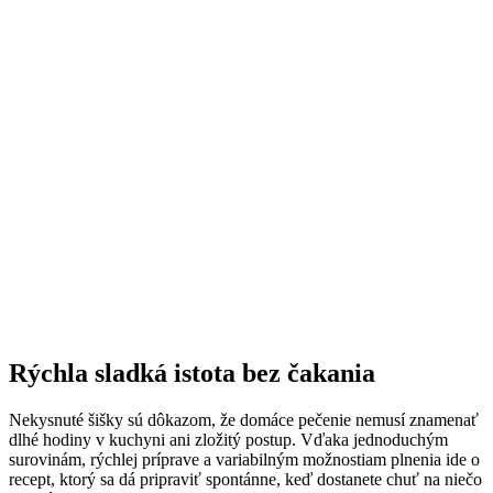
Rýchla sladká istota bez čakania
Nekysnuté šišky sú dôkazom, že domáce pečenie nemusí znamenať
dlhé hodiny v kuchyni ani zložitý postup. Vďaka jednoduchým
surovinám, rýchlej príprave a variabilným možnostiam plnenia ide o
recept, ktorý sa dá pripraviť spontánne, keď dostanete chuť na niečo