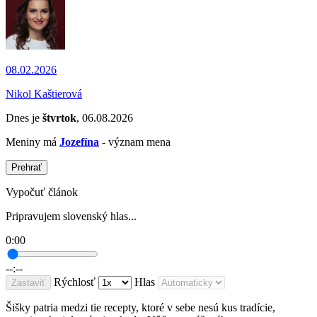
08.02.2026
Nikol Kaštierová
Dnes je
štvrtok
, 06.08.2026
Meniny má
Jozefína
- význam mena
Prehrať
Vypočuť článok
Pripravujem slovenský hlas...
0:00
--:--
Rýchlosť
Hlas
Zastaviť
Šišky patria medzi tie recepty, ktoré v sebe nesú kus tradície,