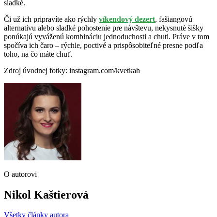
sladké.
Či už ich pripravíte ako rýchly
víkendový dezert
, fašiangovú
alternatívu alebo sladké pohostenie pre návštevu, nekysnuté šišky
ponúkajú vyváženú kombináciu jednoduchosti a chuti. Práve v tom
spočíva ich čaro – rýchle, poctivé a prispôsobiteľné presne podľa
toho, na čo máte chuť.
Zdroj úvodnej fotky: instagram.com/kvetkah
O autorovi
Nikol Kaštierová
Všetky články autora