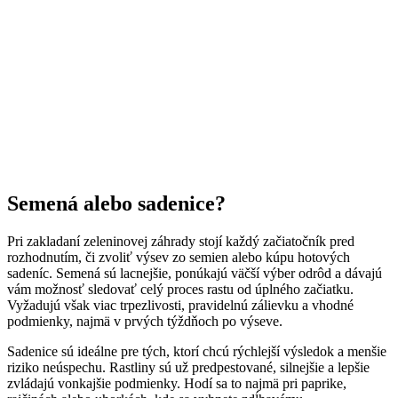
Semená alebo sadenice?
Pri zakladaní zeleninovej záhrady stojí každý začiatočník pred
rozhodnutím, či zvoliť výsev zo semien alebo kúpu hotových
sadeníc. Semená sú lacnejšie, ponúkajú väčší výber odrôd a dávajú
vám možnosť sledovať celý proces rastu od úplného začiatku.
Vyžadujú však viac trpezlivosti, pravidelnú zálievku a vhodné
podmienky, najmä v prvých týždňoch po výseve.
Sadenice sú ideálne pre tých, ktorí chcú rýchlejší výsledok a menšie
riziko neúspechu. Rastliny sú už predpestované, silnejšie a lepšie
zvládajú vonkajšie podmienky. Hodí sa to najmä pri paprike,