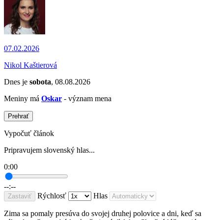
07.02.2026
Nikol Kaštierová
Dnes je
sobota
, 08.08.2026
Meniny má
Oskar
- význam mena
Prehrať
Vypočuť článok
Pripravujem slovenský hlas...
0:00
--:--
Rýchlosť
Hlas
Zastaviť
Zima sa pomaly presúva do svojej druhej polovice a dni, keď sa