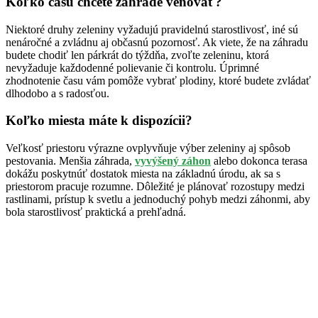
Koľko času chcete záhrade venovať?
Niektoré druhy zeleniny vyžadujú pravidelnú starostlivosť, iné sú
nenáročné a zvládnu aj občasnú pozornosť. Ak viete, že na záhradu
budete chodiť len párkrát do týždňa, zvoľte zeleninu, ktorá
nevyžaduje každodenné polievanie či kontrolu. Úprimné
zhodnotenie času vám pomôže vybrať plodiny, ktoré budete zvládať
dlhodobo a s radosťou.
Koľko miesta máte k dispozícii?
Veľkosť priestoru výrazne ovplyvňuje výber zeleniny aj spôsob
pestovania. Menšia záhrada,
vyvýšený záhon
alebo dokonca terasa
dokážu poskytnúť dostatok miesta na základnú úrodu, ak sa s
priestorom pracuje rozumne. Dôležité je plánovať rozostupy medzi
rastlinami, prístup k svetlu a jednoduchý pohyb medzi záhonmi, aby
bola starostlivosť praktická a prehľadná.