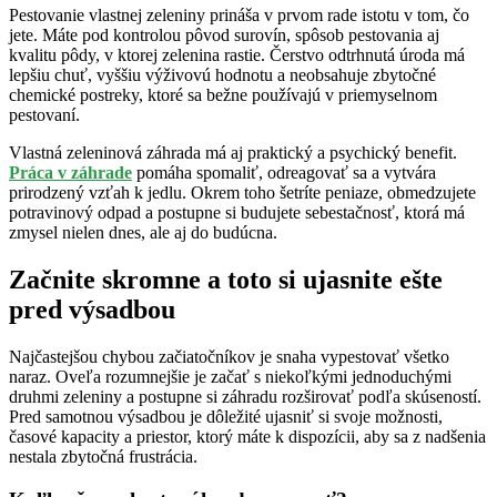
Pestovanie vlastnej zeleniny prináša v prvom rade istotu v tom, čo
jete. Máte pod kontrolou pôvod surovín, spôsob pestovania aj
kvalitu pôdy, v ktorej zelenina rastie. Čerstvo odtrhnutá úroda má
lepšiu chuť, vyššiu výživovú hodnotu a neobsahuje zbytočné
chemické postreky, ktoré sa bežne používajú v priemyselnom
pestovaní.
Vlastná zeleninová záhrada má aj praktický a psychický benefit.
Práca v záhrade
pomáha spomaliť, odreagovať sa a vytvára
prirodzený vzťah k jedlu. Okrem toho šetríte peniaze, obmedzujete
potravinový odpad a postupne si budujete sebestačnosť, ktorá má
zmysel nielen dnes, ale aj do budúcna.
Začnite skromne a toto si ujasnite ešte
pred výsadbou
Najčastejšou chybou začiatočníkov je snaha vypestovať všetko
naraz. Oveľa rozumnejšie je začať s niekoľkými jednoduchými
druhmi zeleniny a postupne si záhradu rozširovať podľa skúseností.
Pred samotnou výsadbou je dôležité ujasniť si svoje možnosti,
časové kapacity a priestor, ktorý máte k dispozícii, aby sa z nadšenia
nestala zbytočná frustrácia.