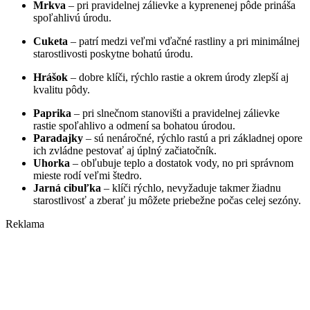
Mrkva
– pri pravidelnej zálievke a kyprenenej pôde prináša
spoľahlivú úrodu.
Cuketa
– patrí medzi veľmi vďačné rastliny a pri minimálnej
starostlivosti poskytne bohatú úrodu.
Hrášok
– dobre klíči, rýchlo rastie a okrem úrody zlepší aj
kvalitu pôdy.
Paprika
– pri slnečnom stanovišti a pravidelnej zálievke
rastie spoľahlivo a odmení sa bohatou úrodou.
Paradajky
– sú nenáročné, rýchlo rastú a pri základnej opore
ich zvládne pestovať aj úplný začiatočník.
Uhorka
– obľubuje teplo a dostatok vody, no pri správnom
mieste rodí veľmi štedro.
Jarná cibuľka
– klíči rýchlo, nevyžaduje takmer žiadnu
starostlivosť a zberať ju môžete priebežne počas celej sezóny.
Reklama