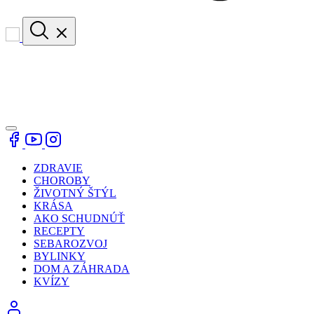
ZDRAVIE
CHOROBY
ŽIVOTNÝ ŠTÝL
KRÁSA
AKO SCHUDNÚŤ
RECEPTY
SEBAROZVOJ
BYLINKY
DOM A ZÁHRADA
KVÍZY