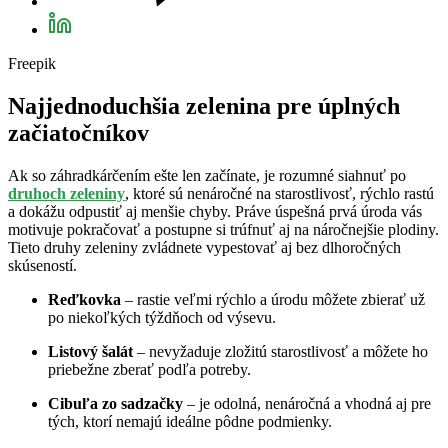
Freepik
Najjednoduchšia zelenina pre úplných
začiatočníkov
Ak so záhradkárčením ešte len začínate, je rozumné siahnuť po
druhoch zeleniny
, ktoré sú nenáročné na starostlivosť, rýchlo rastú
a dokážu odpustiť aj menšie chyby. Práve úspešná prvá úroda vás
motivuje pokračovať a postupne si trúfnuť aj na náročnejšie plodiny.
Tieto druhy zeleniny zvládnete vypestovať aj bez dlhoročných
skúseností.
Reďkovka
– rastie veľmi rýchlo a úrodu môžete zbierať už
po niekoľkých týždňoch od výsevu.
Listový šalát
– nevyžaduje zložitú starostlivosť a môžete ho
priebežne zberať podľa potreby.
Cibuľa zo sadzačky
– je odolná, nenáročná a vhodná aj pre
tých, ktorí nemajú ideálne pôdne podmienky.