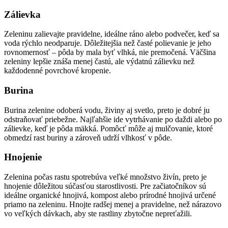
Zálievka
Zeleninu zalievajte pravidelne, ideálne ráno alebo podvečer, keď sa
voda rýchlo neodparuje. Dôležitejšia než časté polievanie je jeho
rovnomernosť – pôda by mala byť vlhká, nie premočená. Väčšina
zeleniny lepšie znáša menej častú, ale výdatnú zálievku než
každodenné povrchové kropenie.
Burina
Burina zelenine odoberá vodu, živiny aj svetlo, preto je dobré ju
odstraňovať priebežne. Najľahšie ide vytrhávanie po daždi alebo po
zálievke, keď je pôda mäkká. Pomôcť môže aj mulčovanie, ktoré
obmedzí rast buriny a zároveň udrží vlhkosť v pôde.
Hnojenie
Zelenina počas rastu spotrebúva veľké množstvo živín, preto je
hnojenie dôležitou súčasťou starostlivosti. Pre začiatočníkov sú
ideálne organické hnojivá, kompost alebo prírodné hnojivá určené
priamo na zeleninu. Hnojte radšej menej a pravidelne, než nárazovo
vo veľkých dávkach, aby ste rastliny zbytočne nepreťažili.