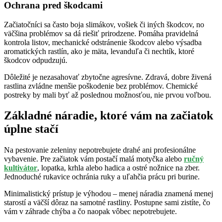
Ochrana pred škodcami
Začiatočníci sa často boja slimákov, vošiek či iných škodcov, no
väčšina problémov sa dá riešiť prirodzene. Pomáha pravidelná
kontrola listov, mechanické odstránenie škodcov alebo výsadba
aromatických rastlín, ako je mäta, levanduľa či nechtík, ktoré
škodcov odpudzujú.
Dôležité je nezasahovať zbytočne agresívne. Zdravá, dobre živená
rastlina zvládne menšie poškodenie bez problémov. Chemické
postreky by mali byť až poslednou možnosťou, nie prvou voľbou.
Základné náradie, ktoré vám na začiatok
úplne stačí
Na pestovanie zeleniny nepotrebujete drahé ani profesionálne
vybavenie. Pre začiatok vám postačí malá motyčka alebo
ručný
kultivátor
, lopatka, krhla alebo hadica a ostré nožnice na zber.
Jednoduché rukavice ochránia ruky a uľahčia prácu pri burine.
Minimalistický prístup je výhodou – menej náradia znamená menej
starostí a väčší dôraz na samotné rastliny. Postupne sami zistíte, čo
vám v záhrade chýba a čo naopak vôbec nepotrebujete.