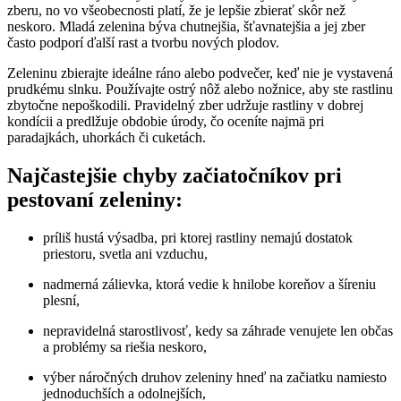
zberu, no vo všeobecnosti platí, že je lepšie zbierať skôr než
neskoro. Mladá zelenina býva chutnejšia, šťavnatejšia a jej zber
často podporí ďalší rast a tvorbu nových plodov.
Zeleninu zbierajte ideálne ráno alebo podvečer, keď nie je vystavená
prudkému slnku. Používajte ostrý nôž alebo nožnice, aby ste rastlinu
zbytočne nepoškodili. Pravidelný zber udržuje rastliny v dobrej
kondícii a predlžuje obdobie úrody, čo oceníte najmä pri
paradajkách, uhorkách či cuketách.
Najčastejšie chyby začiatočníkov pri
pestovaní zeleniny:
príliš hustá výsadba, pri ktorej rastliny nemajú dostatok
priestoru, svetla ani vzduchu,
nadmerná zálievka, ktorá vedie k hnilobe koreňov a šíreniu
plesní,
nepravidelná starostlivosť, kedy sa záhrade venujete len občas
a problémy sa riešia neskoro,
výber náročných druhov zeleniny hneď na začiatku namiesto
jednoduchších a odolnejších,