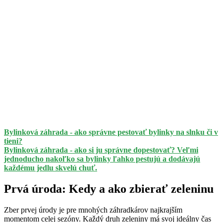
Bylinková záhrada - ako správne pestovať bylinky na slnku či v
tieni?
Bylinková záhrada - ako si ju správne dopestovať? Veľmi
jednoducho nakoľko sa bylinky ľahko pestujú a dodávajú
každému jedlu skvelú chuť.
Prvá úroda: Kedy a ako zbierať zeleninu
Zber prvej úrody je pre mnohých záhradkárov najkrajším
momentom celej sezóny. Každý druh zeleniny má svoj ideálny čas