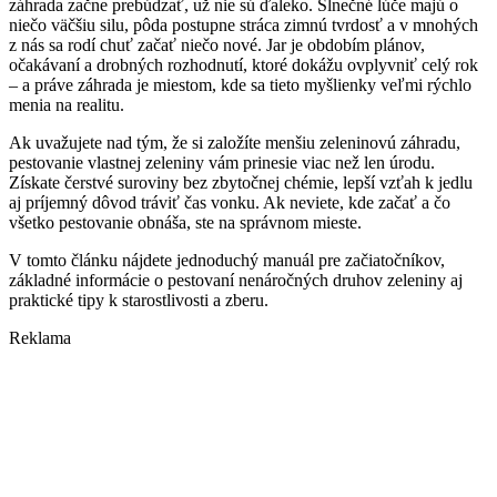
záhrada začne prebúdzať, už nie sú ďaleko. Slnečné lúče majú o
niečo väčšiu silu, pôda postupne stráca zimnú tvrdosť a v mnohých
z nás sa rodí chuť začať niečo nové. Jar je obdobím plánov,
očakávaní a drobných rozhodnutí, ktoré dokážu ovplyvniť celý rok
– a práve záhrada je miestom, kde sa tieto myšlienky veľmi rýchlo
menia na realitu.
Ak uvažujete nad tým, že si založíte menšiu zeleninovú záhradu,
pestovanie vlastnej zeleniny vám prinesie viac než len úrodu.
Získate čerstvé suroviny bez zbytočnej chémie, lepší vzťah k jedlu
aj príjemný dôvod tráviť čas vonku. Ak neviete, kde začať a čo
všetko pestovanie obnáša, ste na správnom mieste.
V tomto článku nájdete jednoduchý manuál pre začiatočníkov,
základné informácie o pestovaní nenáročných druhov zeleniny aj
praktické tipy k starostlivosti a zberu.
Reklama