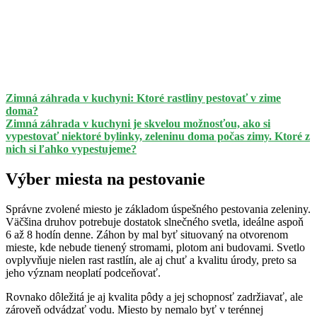
Zimná záhrada v kuchyni: Ktoré rastliny pestovať v zime
doma?
Zimná záhrada v kuchyni je skvelou možnosťou, ako si
vypestovať niektoré bylinky, zeleninu doma počas zimy. Ktoré z
nich si ľahko vypestujeme?
Výber miesta na pestovanie
Správne zvolené miesto je základom úspešného pestovania zeleniny.
Väčšina druhov potrebuje dostatok slnečného svetla, ideálne aspoň
6 až 8 hodín denne. Záhon by mal byť situovaný na otvorenom
mieste, kde nebude tienený stromami, plotom ani budovami. Svetlo
ovplyvňuje nielen rast rastlín, ale aj chuť a kvalitu úrody, preto sa
jeho význam neoplatí podceňovať.
Rovnako dôležitá je aj kvalita pôdy a jej schopnosť zadržiavať, ale
zároveň odvádzať vodu. Miesto by nemalo byť v terénnej