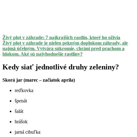
Živý plot v záhrade: 7 najkrajších rastlín, ktoré ho oživia
Živý plot v záhrade je nielen pekným doplnkom záhrady, ale
najmä účelným. Vytvára súkromie, chráni pred prachom a
hlukom. Aké sú najvhodnešie rastliny?
Kedy siať jednotlivé druhy zeleniny?
Skorá jar (marec – začiatok apríla)
reďkovka
špenát
šalát
hrášok
jarná cibuľka