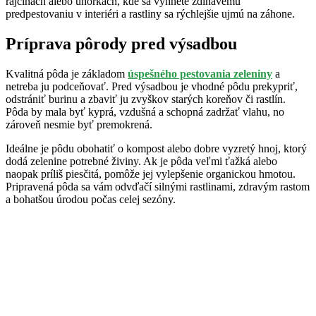
rajčinách alebo uhorkách, kde sa vyhnete zdĺhavému
predpestovaniu v interiéri a rastliny sa rýchlejšie ujmú na záhone.
Príprava pôrody pred výsadbou
Kvalitná pôda je základom
úspešného pestovania zeleniny
a
netreba ju podceňovať. Pred výsadbou je vhodné pôdu prekypriť,
odstrániť burinu a zbaviť ju zvyškov starých koreňov či rastlín.
Pôda by mala byť kyprá, vzdušná a schopná zadržať vlahu, no
zároveň nesmie byť premokrená.
Ideálne je pôdu obohatiť o kompost alebo dobre vyzretý hnoj, ktorý
dodá zelenine potrebné živiny. Ak je pôda veľmi ťažká alebo
naopak príliš piesčitá, pomôže jej vylepšenie organickou hmotou.
Pripravená pôda sa vám odvďačí silnými rastlinami, zdravým rastom
a bohatšou úrodou počas celej sezóny.