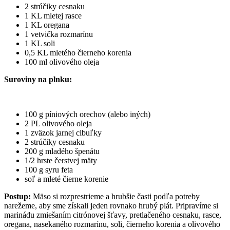
2 strúčiky cesnaku
1 KL mletej rasce
1 KL oregana
1 vetvička rozmarínu
1 KL soli
0,5 KL mletého čierneho korenia
100 ml olivového oleja
Suroviny na plnku:
100 g píniových orechov (alebo iných)
2 PL olivového oleja
1 zväzok jarnej cibuľky
2 strúčiky cesnaku
200 g mladého špenátu
1/2 hrste čerstvej mäty
100 g syru feta
soľ a mleté čierne korenie
Postup:
Mäso si rozprestrieme a hrubšie časti podľa potreby
narežeme, aby sme získali jeden rovnako hrubý plát. Pripravíme si
marinádu zmiešaním citrónovej šťavy, pretlačeného cesnaku, rasce,
oregana, nasekaného rozmarínu, soli, čierneho korenia a olivového