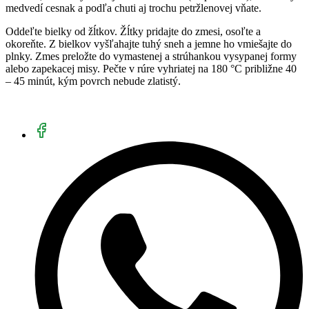
medvedí cesnak a podľa chuti aj trochu petržlenovej vňate.
Oddeľte bielky od žĺtkov. Žĺtky pridajte do zmesi, osoľte a
okoreňte. Z bielkov vyšľahajte tuhý sneh a jemne ho vmiešajte do
plnky. Zmes preložte do vymastenej a strúhankou vysypanej formy
alebo zapekacej misy. Pečte v rúre vyhriatej na 180 °C približne 40
– 45 minút, kým povrch nebude zlatistý.