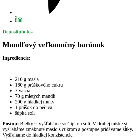
Depositphotos
Mandľový veľkonočný baránok
Ingrediencie:
210 g masla
160 g práškového cukru
3 vajcia
70 g mletých mandlí
200 g hladkej múky
1 prášok do pečiva
štipka soli
Postup:
Bielky si vyšľaháme so štipkou soli. V druhej miske si
vyšľaháme zmäknuté maslo s cukrom a postupne pridávame žĺtky.
Vyšľaháme do hladkej konzistencie.