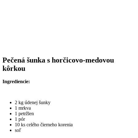
Pečená šunka s horčicovo-medovou
kôrkou
Ingrediencie:
2 kg údenej šunky
1 mrkva
1 petržlen
1 pór
10 ks celého čierneho korenia
soľ