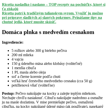
Ricotta nasladko i naslano – TOP recepty na pochúťky, ktoré si
ťa získajú
Ricotta patrí k tradičným talianskym syrom. Využiť ju možno
pri príprave sladkých aj slaných pokrmov. Prinášame tipy na
chutné jedlá, ktoré musíte skúsiť.
Domáca plnka s medvedím cesnakom
Ingrediencie:
5 rožkov alebo 300 g bieleho pečiva
200 ml mlieka
4 vajcia
150 g údeného mäsa alebo klobásy (voliteľné)
1 menšia cibuľa
1 PL masla alebo oleja
soľ a čierne korenie podľa chuti
veľká hrsť čerstvého medvedieho cesnaku (cca 50 g)
petržlenová vňať (voliteľne)
Postup:
Pečivo nakrájajte na kocky a zalejte teplým mliekom.
Nechajte chvíľu nasiaknuť. Cibuľu nakrájajte nadrobno a osmažte
ju na masle dozlatista. V mise premiešajte pečivo, osmaženú
cibuľku, na kocky nakrájané údené mäso (ak používate), nasekaný