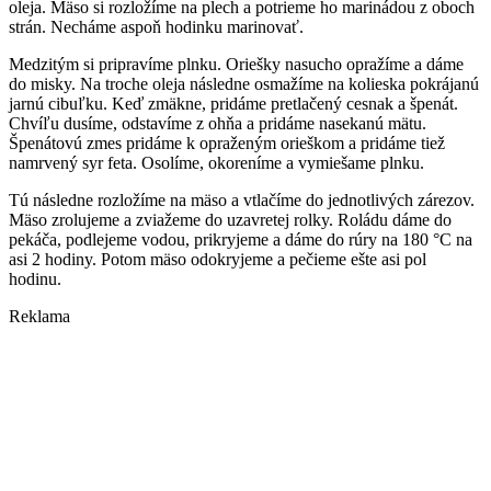
oleja. Mäso si rozložíme na plech a potrieme ho marinádou z oboch
strán. Necháme aspoň hodinku marinovať.
Medzitým si pripravíme plnku. Oriešky nasucho opražíme a dáme
do misky. Na troche oleja následne osmažíme na kolieska pokrájanú
jarnú cibuľku. Keď zmäkne, pridáme pretlačený cesnak a špenát.
Chvíľu dusíme, odstavíme z ohňa a pridáme nasekanú mätu.
Špenátovú zmes pridáme k opraženým orieškom a pridáme tiež
namrvený syr feta. Osolíme, okoreníme a vymiešame plnku.
Tú následne rozložíme na mäso a vtlačíme do jednotlivých zárezov.
Mäso zrolujeme a zviažeme do uzavretej rolky. Roládu dáme do
pekáča, podlejeme vodou, prikryjeme a dáme do rúry na 180 °C na
asi 2 hodiny. Potom mäso odokryjeme a pečieme ešte asi pol
hodinu.
Reklama