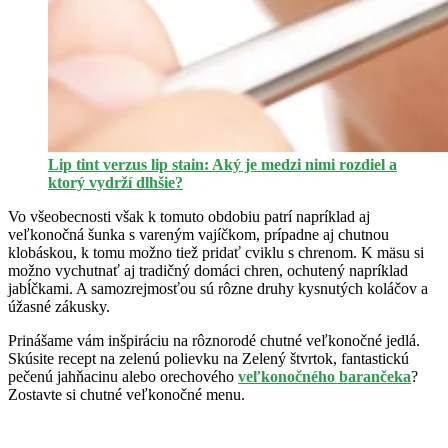
Lip tint verzus lip stain: Aký je medzi nimi rozdiel a
ktorý vydrží dlhšie?
Vo všeobecnosti však k tomuto obdobiu patrí napríklad aj
veľkonočná šunka s vareným vajíčkom, prípadne aj chutnou
klobáskou, k tomu možno tiež pridať cviklu s chrenom. K mäsu si
možno vychutnať aj tradičný domáci chren, ochutený napríklad
jabĺčkami. A samozrejmosťou sú rôzne druhy kysnutých koláčov a
úžasné zákusky.
Prinášame vám inšpiráciu na rôznorodé chutné veľkonočné jedlá.
Skúsite recept na zelenú polievku na Zelený štvrtok, fantastickú
pečenú jahňacinu alebo orechového
veľkonočného barančeka
?
Zostavte si chutné veľkonočné menu.