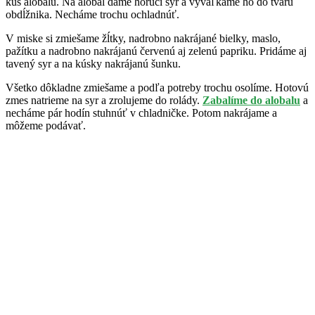
kus alobalu. Na alobal dáme horúci syr a vyvaľkáme ho do tvaru
obdĺžnika. Necháme trochu ochladnúť.
V miske si zmiešame žĺtky, nadrobno nakrájané bielky, maslo,
pažítku a nadrobno nakrájanú červenú aj zelenú papriku. Pridáme aj
tavený syr a na kúsky nakrájanú šunku.
Všetko dôkladne zmiešame a podľa potreby trochu osolíme. Hotovú
zmes natrieme na syr a zrolujeme do rolády.
Zabalíme do alobalu
a
necháme pár hodín stuhnúť v chladničke. Potom nakrájame a
môžeme podávať.