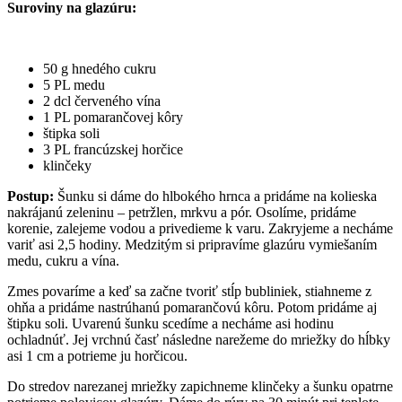
Suroviny na glazúru:
50 g hnedého cukru
5 PL medu
2 dcl červeného vína
1 PL pomarančovej kôry
štipka soli
3 PL francúzskej horčice
klinčeky
Postup:
Šunku si dáme do hlbokého hrnca a pridáme na kolieska
nakrájanú zeleninu – petržlen, mrkvu a pór. Osolíme, pridáme
korenie, zalejeme vodou a privedieme k varu. Zakryjeme a necháme
variť asi 2,5 hodiny. Medzitým si pripravíme glazúru vymiešaním
medu, cukru a vína.
Zmes povaríme a keď sa začne tvoriť stĺp bubliniek, stiahneme z
ohňa a pridáme nastrúhanú pomarančovú kôru. Potom pridáme aj
štipku soli. Uvarenú šunku scedíme a necháme asi hodinu
ochladnúť. Jej vrchnú časť následne narežeme do mriežky do hĺbky
asi 1 cm a potrieme ju horčicou.
Do stredov narezanej mriežky zapichneme klinčeky a šunku opatrne