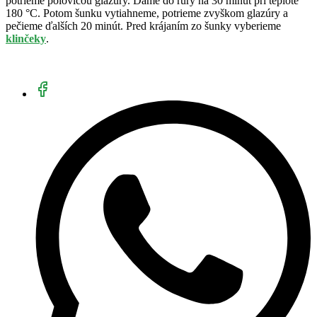
potrieme polovicou glazúry. Dáme do rúry na 30 minút pri teplote
180 °C. Potom šunku vytiahneme, potrieme zvyškom glazúry a
pečieme ďalších 20 minút. Pred krájaním zo šunky vyberieme
klinčeky
.