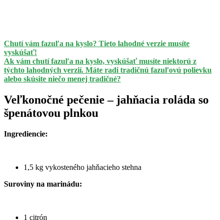
Chutí vám fazuľa na kyslo? Tieto lahodné verzie musíte
vyskúšať!
Ak vám chutí fazuľa na kyslo, vyskúšať musíte niektorú z
týchto lahodných verzií. Máte radi tradičnú fazuľovú polievku
alebo skúsite niečo menej tradičné?
Veľkonočné pečenie – jahňacia roláda so
špenátovou plnkou
Ingrediencie:
1,5 kg vykosteného jahňacieho stehna
Suroviny na marinádu:
1 citrón