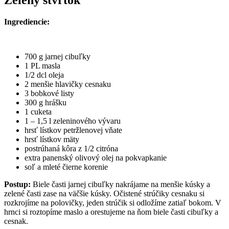
Zelený štvrtok
Ingrediencie:
700 g jarnej cibuľky
1 PL masla
1/2 dcl oleja
2 menšie hlavičky cesnaku
3 bobkové listy
300 g hrášku
1 cuketa
1 – 1,5 l zeleninového vývaru
hrsť lístkov petržlenovej vňate
hrsť lístkov mäty
postrúhaná kôra z 1/2 citróna
extra panenský olivový olej na pokvapkanie
soľ a mleté čierne korenie
Postup:
Biele časti jarnej cibuľky nakrájame na menšie kúsky a
zelené časti zase na väčšie kúsky. Očistené strúčiky cesnaku si
rozkrojíme na polovičky, jeden strúčik si odložíme zatiaľ bokom. V
hrnci si roztopíme maslo a orestujeme na ňom biele časti cibuľky a
cesnak.