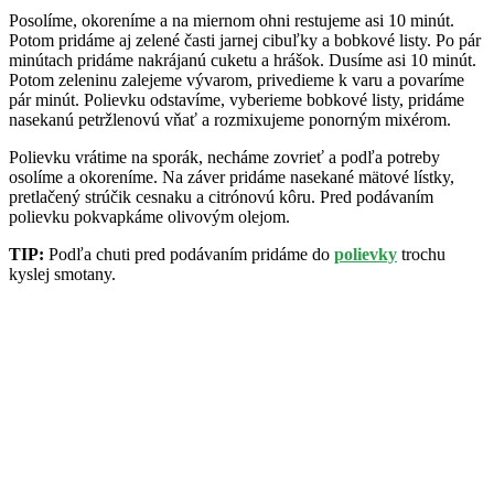
Posolíme, okoreníme a na miernom ohni restujeme asi 10 minút.
Potom pridáme aj zelené časti jarnej cibuľky a bobkové listy. Po pár
minútach pridáme nakrájanú cuketu a hrášok. Dusíme asi 10 minút.
Potom zeleninu zalejeme vývarom, privedieme k varu a povaríme
pár minút. Polievku odstavíme, vyberieme bobkové listy, pridáme
nasekanú petržlenovú vňať a rozmixujeme ponorným mixérom.
Polievku vrátime na sporák, necháme zovrieť a podľa potreby
osolíme a okoreníme. Na záver pridáme nasekané mätové lístky,
pretlačený strúčik cesnaku a citrónovú kôru. Pred podávaním
polievku pokvapkáme olivovým olejom.
TIP:
Podľa chuti pred podávaním pridáme do
polievky
trochu
kyslej smotany.