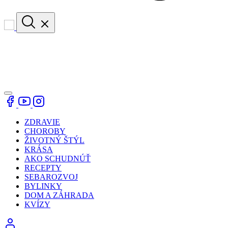
ZDRAVIE
CHOROBY
ŽIVOTNÝ ŠTÝL
KRÁSA
AKO SCHUDNÚŤ
RECEPTY
SEBAROZVOJ
BYLINKY
DOM A ZÁHRADA
KVÍZY