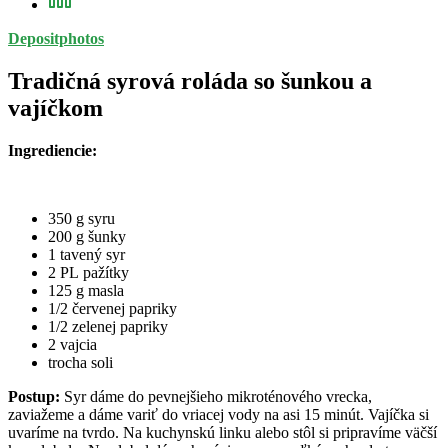
Depositphotos
Tradičná syrová roláda so šunkou a
vajíčkom
Ingrediencie:
350 g syru
200 g šunky
1 tavený syr
2 PL pažítky
125 g masla
1/2 červenej papriky
1/2 zelenej papriky
2 vajcia
trocha soli
Postup:
Syr dáme do pevnejšieho mikroténového vrecka,
zaviažeme a dáme variť do vriacej vody na asi 15 minút. Vajíčka si
uvaríme na tvrdo. Na kuchynskú linku alebo stôl si pripravíme väčší