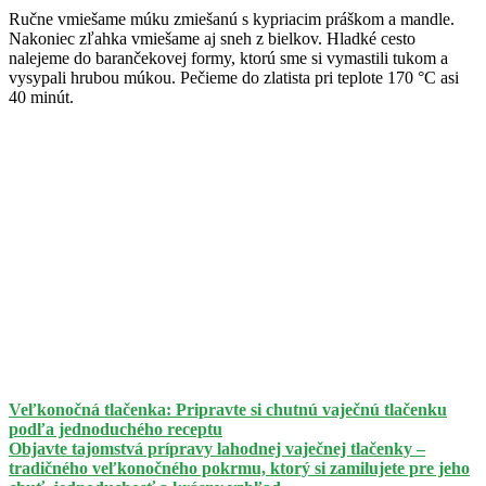
Ručne vmiešame múku zmiešanú s kypriacim práškom a mandle.
Nakoniec zľahka vmiešame aj sneh z bielkov. Hladké cesto
nalejeme do barančekovej formy, ktorú sme si vymastili tukom a
vysypali hrubou múkou. Pečieme do zlatista pri teplote 170 °C asi
40 minút.
Veľkonočná tlačenka: Pripravte si chutnú vaječnú tlačenku
podľa jednoduchého receptu
Objavte tajomstvá prípravy lahodnej vaječnej tlačenky –
tradičného veľkonočného pokrmu, ktorý si zamilujete pre jeho