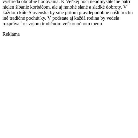
vystrieda obdobie hodovania. K Veľkej noci neodmysliteľne patrí
nielen šibanie korbáčom, ale aj mnohé slané a sladké dobroty. V
každom kúte Slovenska by sme pritom pravdepodobne našli trochu
iné tradičné pochúťky. V podstate aj každá rodina by vedela
rozprávať o svojom tradičnom veľkonočnom menu.
Reklama