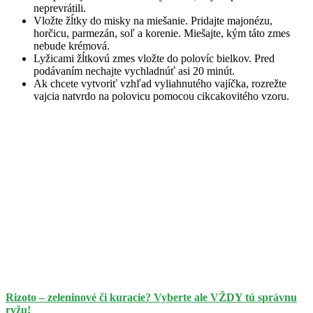
neprevrátili.
Vložte žĺtky do misky na miešanie. Pridajte majonézu,
horčicu, parmezán, soľ a korenie. Miešajte, kým táto zmes
nebude krémová.
Lyžicami žĺtkovú zmes vložte do polovíc bielkov. Pred
podávaním nechajte vychladnúť asi 20 minút.
Ak chcete vytvoriť vzhľad vyliahnutého vajíčka, rozrežte
vajcia natvrdo na polovicu pomocou cikcakovitého vzoru.
Rizoto – zeleninové či kuracie? Vyberte ale VŽDY tú správnu
ryžu!