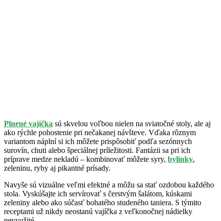
Plnené vajíčka
sú skvelou voľbou nielen na sviatočné stoly, ale aj
ako rýchle pohostenie pri nečakanej návšteve. Vďaka rôznym
variantom náplní si ich môžete prispôsobiť podľa sezónnych
surovín, chuti alebo špeciálnej príležitosti. Fantázii sa pri ich
príprave medze nekladú – kombinovať môžete syry,
bylinky
,
zeleninu, ryby aj pikantné prísady.
Navyše sú vizuálne veľmi efektné a môžu sa stať ozdobou každého
stola. Vyskúšajte ich servírovať s čerstvým šalátom, kúskami
zeleniny alebo ako súčasť bohatého studeného taniera. S týmito
receptami už nikdy neostanú vajíčka z veľkonočnej nádielky
nevyužité.