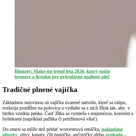
Blonzer: Make-up trend leta 2026, ktorý spája
bronzer a lícenku pre prirodzene opálenú pleť
Tradičné plnené vajíčka
Základnou surovinou sú vajíčka uvarené natvrdo, ktoré sa olúpu,
rozkroja pozdĺžne na polovicu a vydlabe sa z nich žĺtok tak, aby v
bielku vznikla jamka. Časť žĺtka sa vymieša s majonézou, korením a
bylinkami (napríklad pažítka či petržlenová vňať).
Do zmesi sa môže tiež pridať worcestrová omáčka,
nakladané
uhorky
, olivy, kapary, čili paprička, ančovičky alebo
avokádo
–