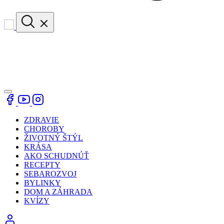
ZDRAVIE
CHOROBY
ŽIVOTNÝ ŠTÝL
KRÁSA
AKO SCHUDNÚŤ
RECEPTY
SEBAROZVOJ
BYLINKY
DOM A ZÁHRADA
KVÍZY