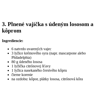
3. Plnené vajíčka s údeným lososom a
kôprom
Ingrediencie:
6 natvrdo uvarených vajec
3 lyžice krémového syra (napr. mascarpone alebo
Philadelphia)
80 g údeného lososa
1 lyžička citrónovej šťavy
1 lyžica nasekaného čerstvého kôpru
čierne korenie
na ozdobu: kôpor, plátky lososa, citrónová kôra