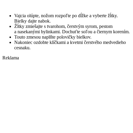
Vajcia olúpte, nožom rozpoľte po dĺžke a vyberte žĺtky.
Bielky dajte nabok.
Žĺtky zmiešajte s tvarohom, čerstvým syrom, pestom
a nasekanými bylinkami. Dochuťte soľou a čiernym korením.
Touto zmesou naplňte polovičky bielkov.
Nakoniec ozdobte klíčkami a kvetmi čerstvého medvedieho
cesnaku.
Reklama