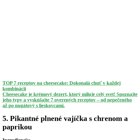
TOP 7 receptov na cheesecake: Dokonalá chuť v každej
kombinácii
Cheesecake je krémový dezert, ktorý miluje celý svet! Spoznajte
jeho typy a vyskúšajte 7 overených receptov – od nepečeného
až po nugátový s lieskovcami.
5. Pikantné plnené vajíčka s chrenom a
paprikou