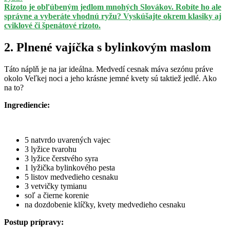
Rizoto je obľúbeným jedlom mnohých Slovákov. Robíte ho ale
správne a vyberáte vhodnú ryžu? Vyskúšajte okrem klasiky aj
cviklové či špenátové rizoto.
2. Plnené vajíčka s bylinkovým maslom
Táto náplň je na jar ideálna. Medvedí cesnak máva sezónu práve
okolo Veľkej noci a jeho krásne jemné kvety sú taktiež jedlé. Ako
na to?
Ingrediencie:
5 natvrdo uvarených vajec
3 lyžice tvarohu
3 lyžice čerstvého syra
1 lyžička bylinkového pesta
5 listov medvedieho cesnaku
3 vetvičky tymianu
soľ a čierne korenie
na dozdobenie klíčky, kvety medvedieho cesnaku
Postup prípravy: