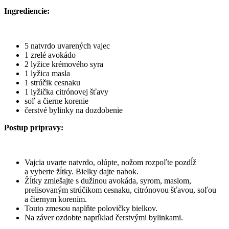
Ingrediencie:
5 natvrdo uvarených vajec
1 zrelé avokádo
2 lyžice krémového syra
1 lyžica masla
1 strúčik cesnaku
1 lyžička citrónovej šťavy
soľ a čierne korenie
čerstvé bylinky na dozdobenie
Postup prípravy:
Vajcia uvarte natvrdo, olúpte, nožom rozpoľte pozdĺž
a vyberte žĺtky. Bielky dajte nabok.
Žĺtky zmiešajte s dužinou avokáda, syrom, maslom,
prelisovaným strúčikom cesnaku, citrónovou šťavou, soľou
a čiernym korením.
Touto zmesou naplňte polovičky bielkov.
Na záver ozdobte napríklad čerstvými bylinkami.