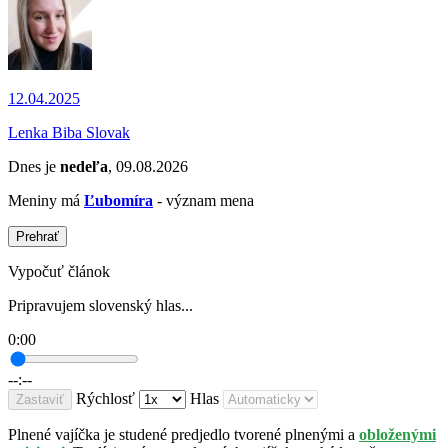
12.04.2025
Lenka Biba Slovak
Dnes je
nedeľa
, 09.08.2026
Meniny má
Ľubomíra
- význam mena
Prehrať
Vypočuť článok
Pripravujem slovenský hlas...
0:00
--:--
Rýchlosť
Hlas
Zastaviť
Plnené vajíčka je studené predjedlo tvorené plnenými a
obloženými