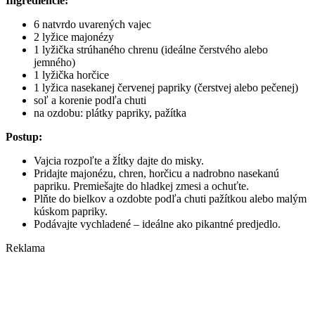
Ingrediencie:
6 natvrdo uvarených vajec
2 lyžice majonézy
1 lyžička strúhaného chrenu (ideálne čerstvého alebo
jemného)
1 lyžička horčice
1 lyžica nasekanej červenej papriky (čerstvej alebo pečenej)
soľ a korenie podľa chuti
na ozdobu: plátky papriky, pažítka
Postup:
Vajcia rozpoľte a žĺtky dajte do misky.
Pridajte majonézu, chren, horčicu a nadrobno nasekanú
papriku. Premiešajte do hladkej zmesi a ochuťte.
Plňte do bielkov a ozdobte podľa chuti pažítkou alebo malým
kúskom papriky.
Podávajte vychladené – ideálne ako pikantné predjedlo.
Reklama