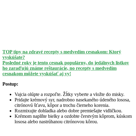
TOP tipy na zdravé recepty s medvedím cesnakom: Ktorý
vyskúšate?
Posledné roky je tento cesnak populárny, do jedálnych lístkov
ho zaraďujú známe reštaurácie, no recepty s medvedím
cesnakom môžete vyskúšať aj vy!
Postup:
Vajcia olúpte a rozpoľte. Žĺtky vyberte a vložte do misky.
Pridajte krémový syr, nadrobno nasekaného údeného lososa,
citrónovú šťavu, kôpor a trochu čierneho korenia.
Rozmixujte dohladka alebo dobre premiešajte vidličkou.
Krémom naplňte bielky a ozdobte čerstvým kôprom, kúskom
lososa alebo nastrúhanou citrónovou kôrou.