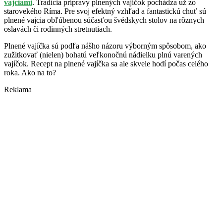
vajciami
. Tradícia prípravy plnených vajíčok pochádza už zo
starovekého Ríma. Pre svoj efektný vzhľad a fantastickú chuť sú
plnené vajcia obľúbenou súčasťou švédskych stolov na rôznych
oslavách či rodinných stretnutiach.
Plnené vajíčka sú podľa nášho názoru výborným spôsobom, ako
zužitkovať (nielen) bohatú veľkonočnú nádielku plnú varených
vajíčok. Recept na plnené vajíčka sa ale skvele hodí počas celého
roka. Ako na to?
Reklama