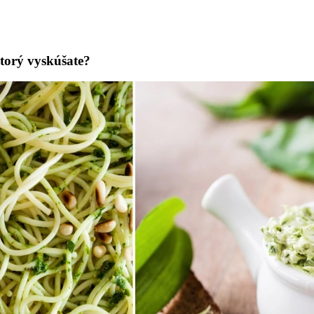
torý vyskúšate?