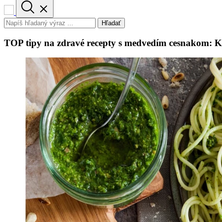
Hľadať
TOP tipy na zdravé recepty s medvedím cesnakom: K