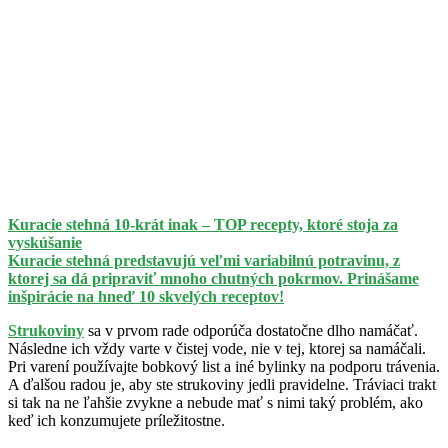
Kuracie stehná 10-krát inak – TOP recepty, ktoré stoja za
vyskúšanie
Kuracie stehná predstavujú veľmi variabilnú potravinu, z
ktorej sa dá pripraviť mnoho chutných pokrmov. Prinášame
inšpirácie na hneď 10 skvelých receptov!
Strukoviny
sa v prvom rade odporúča dostatočne dlho namáčať.
Následne ich vždy varte v čistej vode, nie v tej, ktorej sa namáčali.
Pri varení používajte bobkový list a iné bylinky na podporu trávenia.
A ďalšou radou je, aby ste strukoviny jedli pravidelne. Tráviaci trakt
si tak na ne ľahšie zvykne a nebude mať s nimi taký problém, ako
keď ich konzumujete príležitostne.