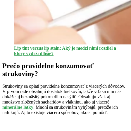
Lip tint verzus lip stain: Aký je medzi nimi rozdiel a
ktorý vydrží dlhšie?
Prečo pravidelne konzumovať
strukoviny?
Strukoviny sa oplatí pravidelne konzumovať z viacerých dôvodov.
V prvom rade obsahujú dostatok bielkovín, takže vďaka nim nás
dokáže aj bezmäsitý pokrm dlho nasýtiť. Obsahujú však aj
množstvo zložených sacharidov a vlákninu, ako aj viaceré
minerálne látky
. Mnohí sa strukovinám vyhýbajú, pretože ich
nafukujú. Aj tu existuje viacero spôsobov, ako si pomôcť.