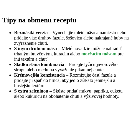
Tipy na obmenu receptu
Bezmäsitá verzia
– Vynechajte mleté mäso a namiesto neho
pridajte viac druhov fazule, šošovicu alebo nakrájané huby na
zvýraznenie chuti.
S iným druhom mäsa
– Mleté hovädzie môžete nahradiť
trhaným bravčovým, kuracím alebo
morčacím mäsom
pre
inú textúru a chuť.
Sladko-slaná kombinácia
– Pridajte lyžicu javorového
sirupu alebo medu na vyváženie pikantnej chute.
Krémovejšia konzistencia
– Rozmixujte časť fazule a
pridajte ju späť do hrnca, aby jedlo získalo jemnejšiu a
hustejšiu textúru.
S extra zeleninou
– Skúste pridať mrkvu, papriku, cuketu
alebo kukuricu na obohatenie chuti a výživovej hodnoty.