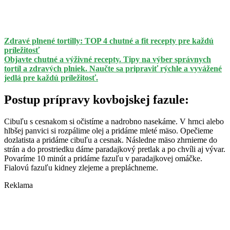
Zdravé plnené tortilly: TOP 4 chutné a fit recepty pre každú
príležitosť
Objavte chutné a výživné recepty. Tipy na výber správnych
tortíl a zdravých plniek. Naučte sa pripraviť rýchle a vyvážené
jedlá pre každú príležitosť.
Postup prípravy kovbojskej fazule:
Cibuľu s cesnakom si očistíme a nadrobno nasekáme. V hrnci alebo
hlbšej panvici si rozpálime olej a pridáme mleté mäso. Opečieme
dozlatista a pridáme cibuľu a cesnak. Následne mäso zhrnieme do
strán a do prostriedku dáme paradajkový pretlak a po chvíli aj vývar.
Povaríme 10 minút a pridáme fazuľu v paradajkovej omáčke.
Fialovú fazuľu kidney zlejeme a prepláchneme.
Reklama