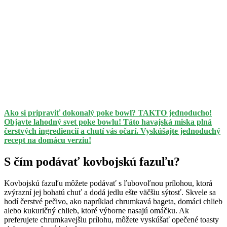
Ako si pripraviť dokonalý poke bowl? TAKTO jednoducho!
Objavte lahodný svet poke bowlu! Táto havajská miska plná
čerstvých ingrediencií a chutí vás očarí. Vyskúšajte jednoduchý
recept na domácu verziu!
S čím podávať kovbojskú fazuľu?
Kovbojskú fazuľu môžete podávať s ľubovoľnou prílohou, ktorá
zvýrazní jej bohatú chuť a dodá jedlu ešte väčšiu sýtosť. Skvele sa
hodí čerstvé pečivo, ako napríklad chrumkavá bageta, domáci chlieb
alebo kukuričný chlieb, ktoré výborne nasajú omáčku. Ak
preferujete chrumkavejšiu prílohu, môžete vyskúšať opečené toasty