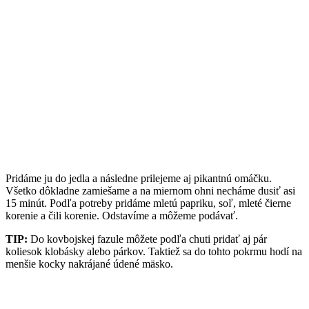
Pridáme ju do jedla a následne prilejeme aj pikantnú omáčku.
Všetko dôkladne zamiešame a na miernom ohni necháme dusiť asi
15 minút. Podľa potreby pridáme mletú papriku, soľ, mleté čierne
korenie a čili korenie. Odstavíme a môžeme podávať.
TIP:
Do kovbojskej fazule môžete podľa chuti pridať aj pár
koliesok klobásky alebo párkov. Taktiež sa do tohto pokrmu hodí na
menšie kocky nakrájané údené mäsko.