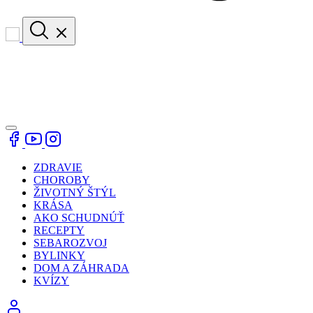
ZDRAVIE
CHOROBY
ŽIVOTNÝ ŠTÝL
KRÁSA
AKO SCHUDNÚŤ
RECEPTY
SEBAROZVOJ
BYLINKY
DOM A ZÁHRADA
KVÍZY