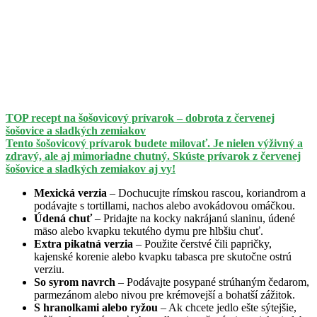
TOP recept na šošovicový prívarok – dobrota z červenej
šošovice a sladkých zemiakov
Tento šošovicový prívarok budete milovať. Je nielen výživný a
zdravý, ale aj mimoriadne chutný. Skúste prívarok z červenej
šošovice a sladkých zemiakov aj vy!
Mexická verzia
– Dochucujte rímskou rascou, koriandrom a
podávajte s tortillami, nachos alebo avokádovou omáčkou.
Údená chuť
– Pridajte na kocky nakrájanú slaninu, údené
mäso alebo kvapku tekutého dymu pre hlbšiu chuť.
Extra pikatná verzia
– Použite čerstvé čili papričky,
kajenské korenie alebo kvapku tabasca pre skutočne ostrú
verziu.
So syrom navrch
– Podávajte posypané strúhaným čedarom,
parmezánom alebo nivou pre krémovejší a bohatší zážitok.
S hranolkami alebo ryžou
– Ak chcete jedlo ešte sýtejšie,