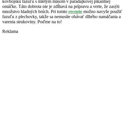
kovbojskú fazuľu s mletým mäsom v paradajkovej pikantnej
omáčke. Táto dobrota nie je zdĺhavá na prípravu a verte, že zasýti
množstvo hladných brúch. Pri tomto
recepte
možno navyše použiť
fazuľu z plechovky, takže sa nemusíte obávať dlhého namáčania a
varenia strukoviny. Poďme na to!
Reklama