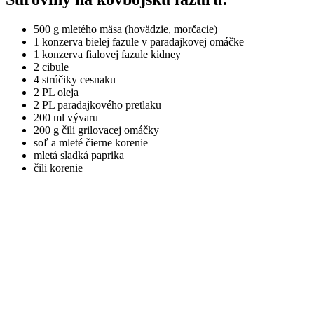
500 g mletého mäsa (hovädzie, morčacie)
1 konzerva bielej fazule v paradajkovej omáčke
1 konzerva fialovej fazule kidney
2 cibule
4 strúčiky cesnaku
2 PL oleja
2 PL paradajkového pretlaku
200 ml vývaru
200 g čili grilovacej omáčky
soľ a mleté čierne korenie
mletá sladká paprika
čili korenie