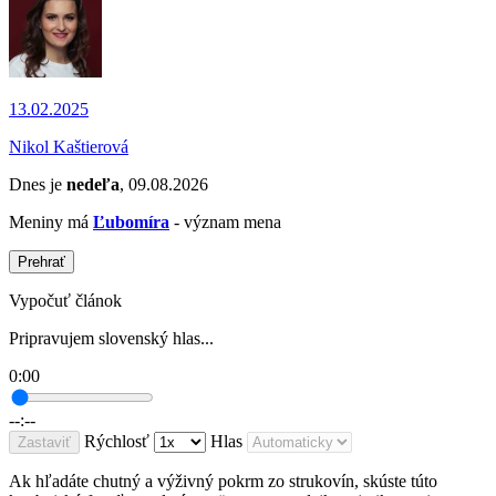
13.02.2025
Nikol Kaštierová
Dnes je
nedeľa
, 09.08.2026
Meniny má
Ľubomíra
- význam mena
Prehrať
Vypočuť článok
Pripravujem slovenský hlas...
0:00
--:--
Rýchlosť
Hlas
Zastaviť
Ak hľadáte chutný a výživný pokrm zo strukovín, skúste túto