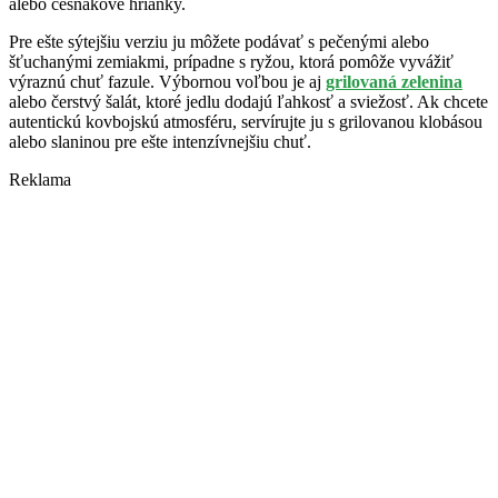
alebo cesnakové hrianky.
Pre ešte sýtejšiu verziu ju môžete podávať s pečenými alebo
šťuchanými zemiakmi, prípadne s ryžou, ktorá pomôže vyvážiť
výraznú chuť fazule. Výbornou voľbou je aj
grilovaná zelenina
alebo čerstvý šalát, ktoré jedlu dodajú ľahkosť a sviežosť. Ak chcete
autentickú kovbojskú atmosféru, servírujte ju s grilovanou klobásou
alebo slaninou pre ešte intenzívnejšiu chuť.
Reklama