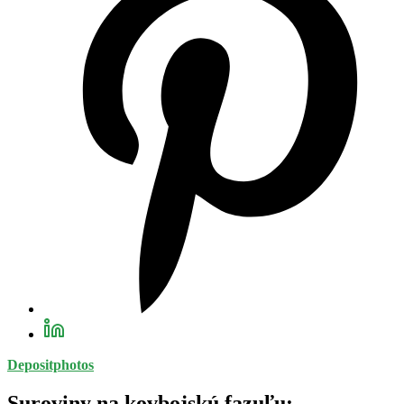
Depositphotos
Suroviny na kovbojskú fazuľu: