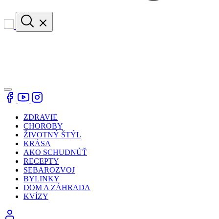
ZDRAVIE
CHOROBY
ŽIVOTNÝ ŠTÝL
KRÁSA
AKO SCHUDNÚŤ
RECEPTY
SEBAROZVOJ
BYLINKY
DOM A ZÁHRADA
KVÍZY