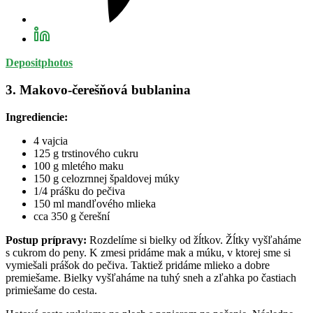
Depositphotos
3. Makovo-čerešňová bublanina
Ingrediencie:
4 vajcia
125 g trstinového cukru
100 g mletého maku
150 g celozrnnej špaldovej múky
1/4 prášku do pečiva
150 ml mandľového mlieka
cca 350 g čerešní
Postup prípravy:
Rozdelíme si bielky od žĺtkov. Žĺtky vyšľaháme
s cukrom do peny. K zmesi pridáme mak a múku, v ktorej sme si
vymiešali prášok do pečiva. Taktiež pridáme mlieko a dobre
premiešame. Bielky vyšľaháme na tuhý sneh a zľahka po častiach
primiešame do cesta.