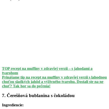
TOP recept na muffiny v zdravšej verzii – s jahodami a
tvarohom
Prinášame tip na recept na muffiny v zdravšej verzii s lahodnou
chuťou sladkých jahôd a výživného tvarohu. Dostali ste na ne
chuť? Tak hor sa do pečenia!
7. Čerešňová bublanina s čokoládou
Ingrediencie: