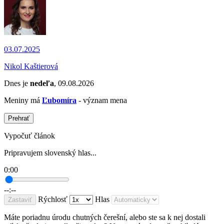
03.07.2025
Nikol Kaštierová
Dnes je
nedeľa
, 09.08.2026
Meniny má
Ľubomíra
- význam mena
Prehrať
Vypočuť článok
Pripravujem slovenský hlas...
0:00
--:--
Rýchlosť
Hlas
Zastaviť
Máte poriadnu úrodu chutných čerešní, alebo ste sa k nej dostali