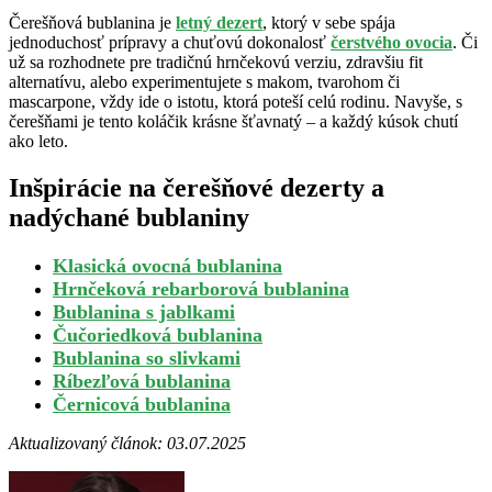
Čerešňová bublanina je
letný dezert
, ktorý v sebe spája
jednoduchosť prípravy a chuťovú dokonalosť
čerstvého ovocia
. Či
už sa rozhodnete pre tradičnú hrnčekovú verziu, zdravšiu fit
alternatívu, alebo experimentujete s makom, tvarohom či
mascarpone, vždy ide o istotu, ktorá poteší celú rodinu. Navyše, s
čerešňami je tento koláčik krásne šťavnatý – a každý kúsok chutí
ako leto.
Inšpirácie na čerešňové dezerty a
nadýchané bublaniny
Klasická ovocná bublanina
Hrnčeková rebarborová bublanina
Bublanina s jablkami
Čučoriedková bublanina
Bublanina so slivkami
Ríbezľová bublanina
Černicová bublanina
Aktualizovaný článok: 03.07.2025