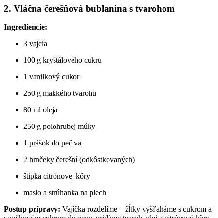
2. Vláčna čerešňová bublanina s tvarohom
Ingrediencie:
3 vajcia
100 g kryštálového cukru
1 vanilkový cukor
250 g mäkkého tvarohu
80 ml oleja
250 g polohrubej múky
1 prášok do pečiva
2 hrnčeky čerešní (odkôstkovaných)
štipka citrónovej kôry
maslo a strúhanka na plech
Postup prípravy:
Vajíčka rozdelíme – žĺtky vyšľaháme s cukrom a
vanilkovým cukrom do peny, pridáme tvaroh, olej a citrónovú kôru.