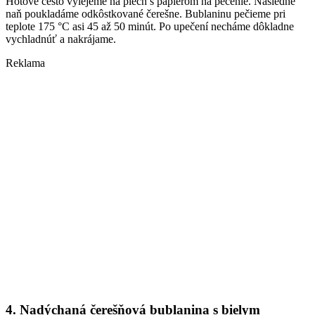
Hotové cesto vylejeme na plech s papierom na pečenie. Následne
naň poukladáme odkôstkované čerešne. Bublaninu pečieme pri
teplote 175 °C asi 45 až 50 minút. Po upečení necháme dôkladne
vychladnúť a nakrájame.
Reklama
4. Nadýchaná čerešňová bublanina s bielym