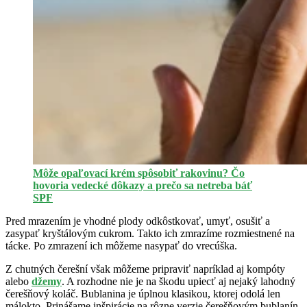
Môže opaľovací krém spôsobiť rakovinu? Čo
hovoria vedecké dôkazy a prečo sa netreba báť
SPF
Pred mrazením je vhodné plody odkôstkovať, umyť, osušiť a
zasypať kryštálovým cukrom. Takto ich zmrazíme rozmiestnené na
tácke. Po zmrazení ich môžeme nasypať do vrecúška.
Z chutných čerešní však môžeme pripraviť napríklad aj kompóty
alebo
džemy
. A rozhodne nie je na škodu upiecť aj nejaký lahodný
čerešňový koláč. Bublanina je úplnou klasikou, ktorej odolá len
málokto. Prinášame inšpirácie na rôzne verzie čerešňovým bublanín,