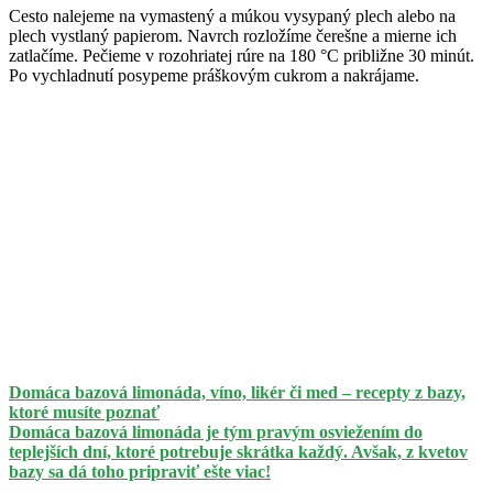
Cesto nalejeme na vymastený a múkou vysypaný plech alebo na
plech vystlaný papierom. Navrch rozložíme čerešne a mierne ich
zatlačíme. Pečieme v rozohriatej rúre na 180 °C približne 30 minút.
Po vychladnutí posypeme práškovým cukrom a nakrájame.
Domáca bazová limonáda, víno, likér či med – recepty z bazy,
ktoré musíte poznať
Domáca bazová limonáda je tým pravým osviežením do
teplejších dní, ktoré potrebuje skrátka každý. Avšak, z kvetov
bazy sa dá toho pripraviť ešte viac!