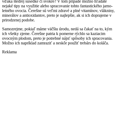
vďaka štedrej susedke či svokre? V tom prípade možno hľadáte
nejaké tipy na využitie alebo spracovanie tohto fantastického jarno-
letného ovocia. Čerešne sú veľmi zdravé a plné vitamínov, vlákniny,
minerálov a antioxidantov, preto je najlepšie, ak si ich doprajeme v
prirodzenej podobe.
Samozrejme, pokiaľ máme väčšiu úrodu, nedá sa čakať na to, kým
ich všetky zjeme. Čerešne patria k pomerne rýchlo sa kaziacim
ovocným plodom, preto je potrebné nájsť spôsoby ich spracovania.
Možno ich napríklad zamraziť a neskôr použiť trebárs do koláča.
Reklama