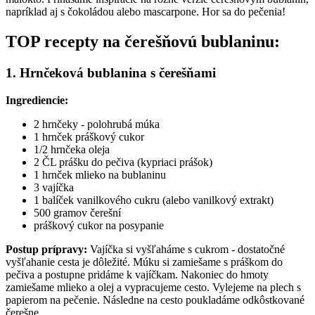
napríklad aj s čokoládou alebo mascarpone. Hor sa do pečenia!
TOP recepty na čerešňovú bublaninu:
1. Hrnčeková bublanina s čerešňami
Ingrediencie:
2 hrnčeky - polohrubá múka
1 hrnček práškový cukor
1/2 hrnčeka oleja
2 ČL prášku do pečiva (kypriaci prášok)
1 hrnček mlieko na bublaninu
3 vajíčka
1 balíček vanilkového cukru (alebo vanilkový extrakt)
500 gramov čerešní
práškový cukor na posypanie
Postup prípravy:
Vajíčka si vyšľaháme s cukrom - dostatočné
vyšľahanie cesta je dôležité. Múku si zamiešame s práškom do
pečiva a postupne pridáme k vajíčkam. Nakoniec do hmoty
zamiešame mlieko a olej a vypracujeme cesto. Vylejeme na plech s
papierom na pečenie. Následne na cesto poukladáme odkôstkované
čerešne.