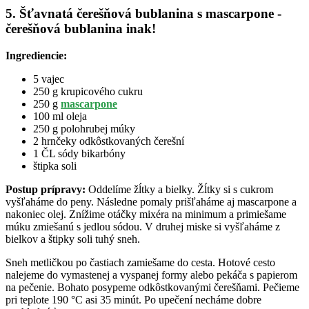
5. Šťavnatá čerešňová bublanina s mascarpone -
čerešňová bublanina inak!
Ingrediencie:
5 vajec
250 g krupicového cukru
250 g
mascarpone
100 ml oleja
250 g polohrubej múky
2 hrnčeky odkôstkovaných čerešní
1 ČL sódy bikarbóny
štipka soli
Postup prípravy:
Oddelíme žĺtky a bielky. Žĺtky si s cukrom
vyšľaháme do peny. Následne pomaly prišľaháme aj mascarpone a
nakoniec olej. Znížime otáčky mixéra na minimum a primiešame
múku zmiešanú s jedlou sódou. V druhej miske si vyšľaháme z
bielkov a štipky soli tuhý sneh.
Sneh metličkou po častiach zamiešame do cesta. Hotové cesto
nalejeme do vymastenej a vyspanej formy alebo pekáča s papierom
na pečenie. Bohato posypeme odkôstkovanými čerešňami. Pečieme
pri teplote 190 °C asi 35 minút. Po upečení necháme dobre