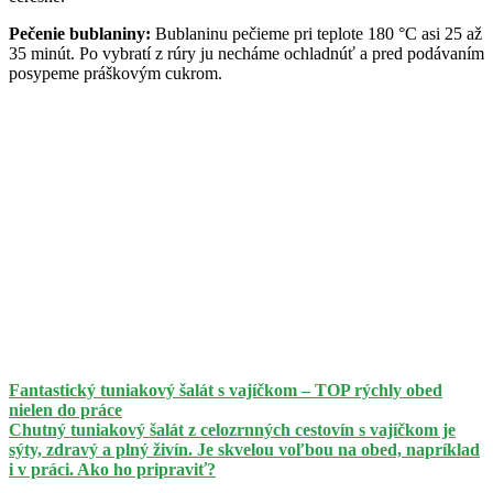
Pečenie bublaniny:
Bublaninu pečieme pri teplote 180 °C asi 25 až
35 minút. Po vybratí z rúry ju necháme ochladnúť a pred podávaním
posypeme práškovým cukrom.
Fantastický tuniakový šalát s vajíčkom – TOP rýchly obed
nielen do práce
Chutný tuniakový šalát z celozrnných cestovín s vajíčkom je
sýty, zdravý a plný živín. Je skvelou voľbou na obed, napríklad
i v práci. Ako ho pripraviť?