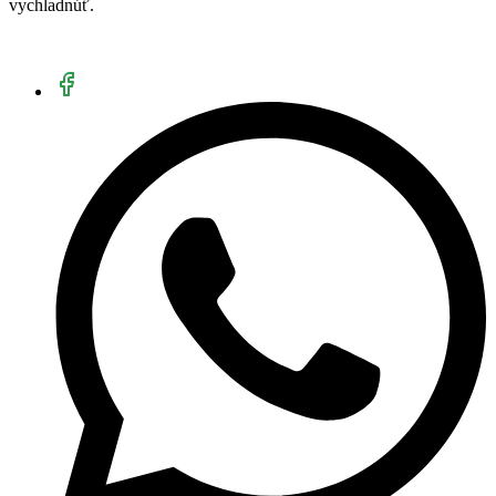
vychladnúť.