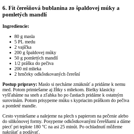
6. Fit čerešňová bublanina zo špaldovej múky a
pomletých mandlí
Ingrediencie:
80 g masla
5 PL medu
2 vajíčka
200 g špaldovej múky
50 g pomletých mandlí
1/2 prášku do pečiva
200 ml mlieka
2 hrnčeky odkôstkovaných čerešní
Postup prípravy:
Maslo si necháme zmäknúť a pridáme k nemu
med. Potom primiešame aj žĺtky s mliekom. Bielky klasicky
vyšľaháme na sneh a zľahka ho po častiach pridáme k ostatným
surovinám. Potom prisypeme múku s kypriacim práškom do pečiva
a pomleté mandle.
Cesto vymiešame a nalejeme na plech s papierom na pečenie alebo
do silikónovej formy. Posypeme odkôstkovanými čerešňami a dáme
piecť pri teplote 180 °C na asi 25 minút. Po ochladnutí môžeme
nakrájať a podávať.