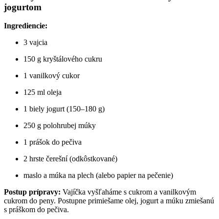
jogurtom
Ingrediencie:
3 vajcia
150 g kryštálového cukru
1 vanilkový cukor
125 ml oleja
1 biely jogurt (150–180 g)
250 g polohrubej múky
1 prášok do pečiva
2 hrste čerešní (odkôstkované)
maslo a múka na plech (alebo papier na pečenie)
Postup prípravy:
Vajíčka vyšľaháme s cukrom a vanilkovým
cukrom do peny. Postupne primiešame olej, jogurt a múku zmiešanú
s práškom do pečiva.