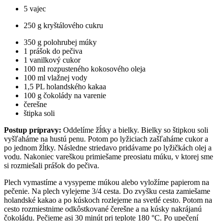
5 vajec
250 g kryštálového cukru
350 g polohrubej múky
1 prášok do pečiva
1 vanilkový cukor
100 ml rozpusteného kokosového oleja
100 ml vlažnej vody
1,5 PL holandského kakaa
100 g čokolády na varenie
čerešne
štipka soli
Postup prípravy:
Oddelíme žĺtky a bielky. Bielky so štipkou soli
vyšľaháme na hustú penu. Potom po lyžiciach zašľaháme cukor a
po jednom žĺtky. Následne striedavo pridávame po lyžičkách olej a
vodu. Nakoniec vareškou primiešame preosiatu múku, v ktorej sme
si rozmiešali prášok do pečiva.
Plech vymastíme a vysypeme múkou alebo vyložíme papierom na
pečenie. Na plech vylejeme 3/4 cesta. Do zvyšku cesta zamiešame
holandské kakao a po kúskoch rozlejeme na svetlé cesto. Potom na
cesto rozmiestnime odkôstkované čerešne a na kúsky nakrájanú
čokoládu. Pečieme asi 30 minút pri teplote 180 °C. Po upečení