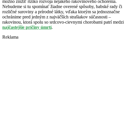
možno znížiť riziko rozvoja nejakého rakovinového ochorenia.
Nebudeme si tu spomínať žiadne overené spôsoby, babské rady či
rozličné suroviny a prírodné látky, vďaka ktorým sa jednoznačne
ochránime pred jedným z najväčších strašiakov súčasnosti –
rakovinou, ktorá spolu so srdcovo-cievnymi chorobami patrí medzi
najčastejšie príčiny úmrtí
.
Reklama