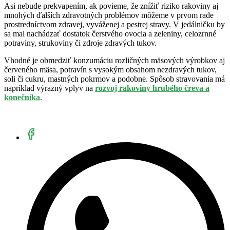
Asi nebude prekvapením, ak povieme, že znížiť riziko rakoviny aj
mnohých ďalších zdravotných problémov môžeme v prvom rade
prostredníctvom zdravej, vyváženej a pestrej stravy. V jedálničku by
sa mal nachádzať dostatok čerstvého ovocia a zeleniny, celozrnné
potraviny, strukoviny či zdroje zdravých tukov.
Vhodné je obmedziť konzumáciu rozličných mäsových výrobkov aj
červeného mäsa, potravín s vysokým obsahom nezdravých tukov,
soli či cukru, mastných pokrmov a podobne. Spôsob stravovania má
napríklad výrazný vplyv na
rozvoj rakoviny hrubého čreva a
konečníka
.