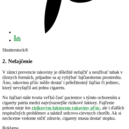
Shutterstock®
2. Nefajčenie
V rámci prevencie rakoviny je dôležité nefajčiť a neužívať tabak v
rôznych formách, prípadne sa aj vyhýbať fajčiarskemu prostrediu.
Áno, rakovinu pľúc môže dostať i príležitostný fajčiar či jedinec,
ktorý nevyfajčil ani jednu cigaretu.
No fajčiari stále tvoria veľkú časť pacientov s týmto ochorením a
cigarety patria medzi najvýraznejšie rizikové faktory. Fajčenie
pritom nieje len
rizikovým faktorom rakoviny pľúc
, ale i ďalších
respiračných problémov a taktiež srdcovo-cievnych chorôb. Ak si
nechceme vedome ničiť zdravie, cigarety musia dostať stopku.
Reklama