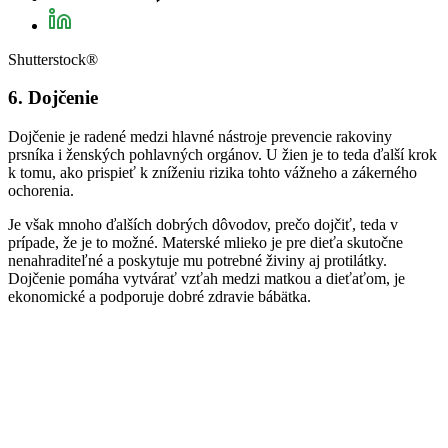
Shutterstock®
6. Dojčenie
Dojčenie je radené medzi hlavné nástroje prevencie rakoviny
prsníka i ženských pohlavných orgánov. U žien je to teda ďalší krok
k tomu, ako prispieť k zníženiu rizika tohto vážneho a zákerného
ochorenia.
Je však mnoho ďalších dobrých dôvodov, prečo dojčiť, teda v
prípade, že je to možné. Materské mlieko je pre dieťa skutočne
nenahraditeľné a poskytuje mu potrebné živiny aj protilátky.
Dojčenie pomáha vytvárať vzťah medzi matkou a dieťaťom, je
ekonomické a podporuje dobré zdravie bábätka.