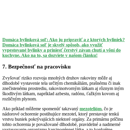
Domáca bylinková soľ: Ako ju pripraviť a z ktorých byliniek?
Domáca bylinková soľ je skvelý spôsob, ako využiť
vypestované bylinky a priniesť čerstvý závan chutí a vôní do
kuchyne. Ako na to, sa dozviete v našom článku!
7. Bezpečnosť na pracovisku
Zvyšovať riziko rozvoja mnohých druhov rakoviny môže aj
dlhodobé vystavenie tela určitým chemikáliám, prašnému či inak
znečistenému prostrediu, rakovinotvorným látkam aj rôznym iným
škodlivým látkam, napríklad azbestu, radónu, ťažkým kovom aj
rozličným plynom.
Ako príklad môžeme spomenúť takzvaný
mezotelióm
, čo je
nádorové ochorenie postihujúce mezotel, ktorý prestavuje tenkú
vrstvu buniek pokrývajúcich niektoré orgány. Za primárnu príčinu
tohto ochorenia je považované dlhodobé, pravidelné a nadmerné
vystavovanie organizmu karcinogénnej látke, a to konkrétne