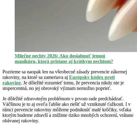
Mliečne nechty 2026: Ako dosiahnuť jemnú
manikúru, ktorá pristane aj krátkym nechtom?
Pozrieme sa naopak len na všeobecné zásady prevencie zákernej
rakoviny, na ktoré sa zameriava aj
Európsky kódex proti
rakovine
. Je dôležité rozumieť tomu, že prevencia nikdy nie je
stopercentná, no jej obrovský význam nemožno poprieť.
Je dôležité zdravotným problémom v prvom rade predchádzať.
Väčšinou je to aj oveľa ľahšie ako riešiť už vzniknuté ťažkosti. I v
rámci prevencie rakoviny môžeme podniknúť malé krôčiky, vďaka
ktorým budeme zdravší a znížime riziko mnohých ochorení, vrátane
obávanej rakoviny.