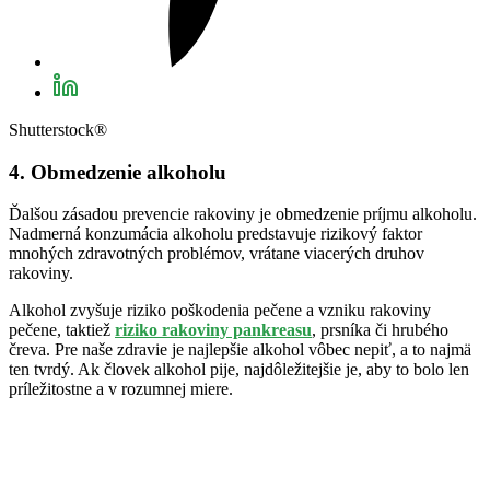
Shutterstock®
4. Obmedzenie alkoholu
Ďalšou zásadou prevencie rakoviny je obmedzenie príjmu alkoholu.
Nadmerná konzumácia alkoholu predstavuje rizikový faktor
mnohých zdravotných problémov, vrátane viacerých druhov
rakoviny.
Alkohol zvyšuje riziko poškodenia pečene a vzniku rakoviny
pečene, taktiež
riziko rakoviny pankreasu
, prsníka či hrubého
čreva. Pre naše zdravie je najlepšie alkohol vôbec nepiť, a to najmä
ten tvrdý. Ak človek alkohol pije, najdôležitejšie je, aby to bolo len
príležitostne a v rozumnej miere.