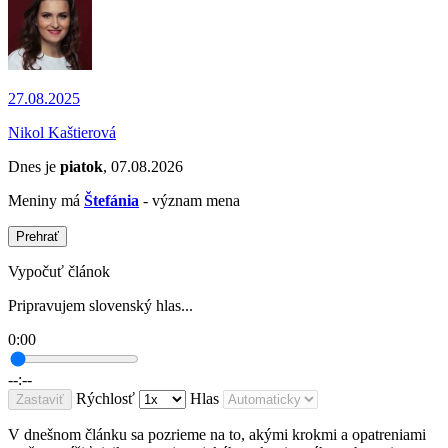
27.08.2025
Nikol Kaštierová
Dnes je
piatok
, 07.08.2026
Meniny má
Štefánia
- význam mena
Prehrať
Vypočuť článok
Pripravujem slovenský hlas...
0:00
--:--
Rýchlosť
Hlas
Zastaviť
V dnešnom článku sa pozrieme na to, akými krokmi a opatreniami