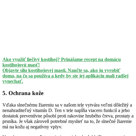
Ako využiť liečivý kostihoj? Prinášame recept na domácu
kostihojovú masť!
Objavte silu kostihojovej masti. Naučte sa, ako ju vyrobiť
doma, na čo sa používa a kedy by ste jej aplikáciu mali radšej
vynechať.
5. Ochrana kože
Vďaka slnečnému žiareniu sa v našom tele vytvára veľmi dôležitý a
nenahraditeľný vitamín D. Ten v tele napĺňa viacero funkcií a jeho
dostatok preventívne pôsobí proti rakovine hrubého čreva, prostaty a
prsníka. Je však zároveň potrebné myslieť na to, že slnečné žiarenie
má na kožu aj negatívny vplyv.