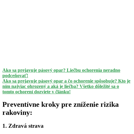
Ako sa prejavuje pásový opar? Liečbu ochorenia neradno
podceňovať!
Ako sa prejavuje pásový opar a čo ochorenie spôsobuje? Kto je
ním najviac ohrozený a aká je liečba? Všetko dôležité sa o
tomto ochorení dozviete v článku!
Preventívne kroky pre zníženie rizika
rakoviny:
1. Zdravá strava