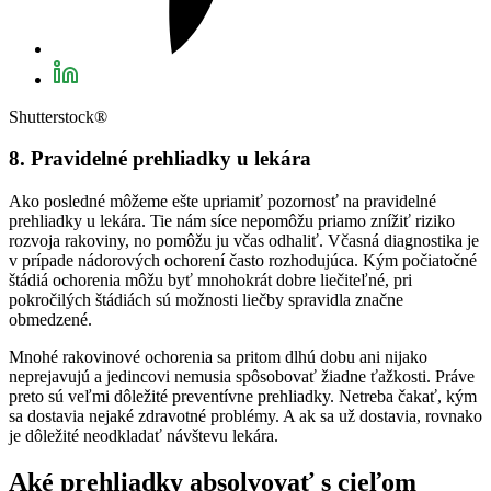
Shutterstock®
8. Pravidelné prehliadky u lekára
Ako posledné môžeme ešte upriamiť pozornosť na pravidelné
prehliadky u lekára. Tie nám síce nepomôžu priamo znížiť riziko
rozvoja rakoviny, no pomôžu ju včas odhaliť. Včasná diagnostika je
v prípade nádorových ochorení často rozhodujúca. Kým počiatočné
štádiá ochorenia môžu byť mnohokrát dobre liečiteľné, pri
pokročilých štádiách sú možnosti liečby spravidla značne
obmedzené.
Mnohé rakovinové ochorenia sa pritom dlhú dobu ani nijako
neprejavujú a jedincovi nemusia spôsobovať žiadne ťažkosti. Práve
preto sú veľmi dôležité preventívne prehliadky. Netreba čakať, kým
sa dostavia nejaké zdravotné problémy. A ak sa už dostavia, rovnako
je dôležité neodkladať návštevu lekára.
Aké prehliadky absolvovať s cieľom