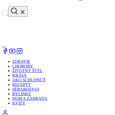
ZDRAVIE
CHOROBY
ŽIVOTNÝ ŠTÝL
KRÁSA
AKO SCHUDNÚŤ
RECEPTY
SEBAROZVOJ
BYLINKY
DOM A ZÁHRADA
KVÍZY