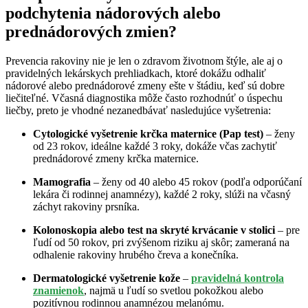
podchytenia nádorových alebo
prednádorových zmien?
Prevencia rakoviny nie je len o zdravom životnom štýle, ale aj o
pravidelných lekárskych prehliadkach, ktoré dokážu odhaliť
nádorové alebo prednádorové zmeny ešte v štádiu, keď sú dobre
liečiteľné. Včasná diagnostika môže často rozhodnúť o úspechu
liečby, preto je vhodné nezanedbávať nasledujúce vyšetrenia:
Cytologické vyšetrenie krčka maternice (Pap test)
– ženy
od 23 rokov, ideálne každé 3 roky, dokáže včas zachytiť
prednádorové zmeny krčka maternice.
Mamografia
– ženy od 40 alebo 45 rokov (podľa odporúčaní
lekára či rodinnej anamnézy), každé 2 roky, slúži na včasný
záchyt rakoviny prsníka.
Kolonoskopia alebo test na skryté krvácanie v stolici
– pre
ľudí od 50 rokov, pri zvýšenom riziku aj skôr; zameraná na
odhalenie rakoviny hrubého čreva a konečníka.
Dermatologické vyšetrenie kože
–
pravidelná kontrola
znamienok
, najmä u ľudí so svetlou pokožkou alebo
pozitívnou rodinnou anamnézou melanómu.