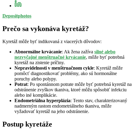
Depositphotos
Prečo sa vykonáva kyretáž?
Kyretáž môže byť indikovaná z viacerých dôvodov:
Abnormálne krvácanie
: Ak žena zažíva
silné alebo
nezvyčajné menštruačné krvácanie
, môže byť potrebná
kyretáž na zistenie príčiny.
Nepravidelnosti v menštruačnom cykle
: Kyretáž môže
pomôcť diagnostikovať problémy, ako sú hormonálne
poruchy alebo polypy.
Potrat
: Po spontánnom potrate môže byť potrebná kyretáž na
odstránenie zvyškov tkaniva, ktoré môžu spôsobiť infekciu
alebo iné komplikácie.
Endometriálna hyperplázia
: Tento stav, charakterizovaný
nadmerným rastom endometriálneho tkaniva, môže
vyžadovať kyretáž na jeho odstránenie.
Postup kyretáže