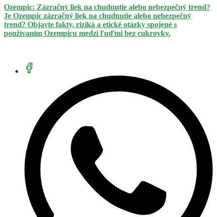
Ozempic: Zázračný liek na chudnutie alebo nebezpečný trend?
Je Ozempic zázračný liek na chudnutie alebo nebezpečný
trend? Objavte fakty, riziká a etické otázky spojené s
používaním Ozempicu medzi ľuďmi bez cukrovky.