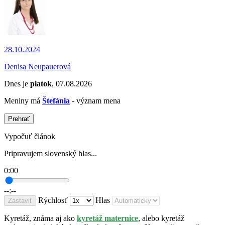
28.10.2024
Denisa Neupauerová
Dnes je
piatok
, 07.08.2026
Meniny má
Štefánia
- význam mena
Prehrať
Vypočuť článok
Pripravujem slovenský hlas...
0:00
--:--
Rýchlosť
Hlas
Zastaviť
Kyretáž, známa aj ako
kyretáž maternice
, alebo kyretáž