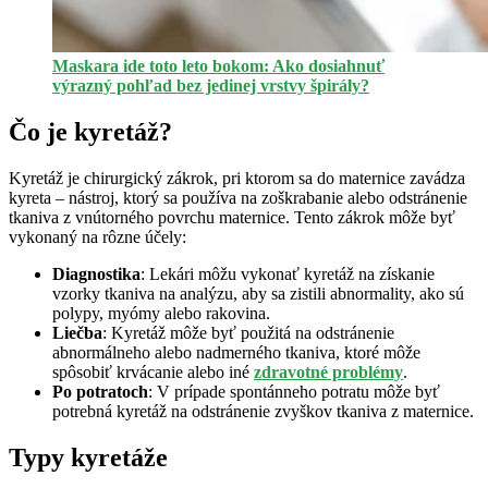
Maskara ide toto leto bokom: Ako dosiahnuť
výrazný pohľad bez jedinej vrstvy špirály?
Čo je kyretáž?
Kyretáž je chirurgický zákrok, pri ktorom sa do maternice zavádza
kyreta – nástroj, ktorý sa používa na zoškrabanie alebo odstránenie
tkaniva z vnútorného povrchu maternice. Tento zákrok môže byť
vykonaný na rôzne účely:
Diagnostika
: Lekári môžu vykonať kyretáž na získanie
vzorky tkaniva na analýzu, aby sa zistili abnormality, ako sú
polypy, myómy alebo rakovina.
Liečba
: Kyretáž môže byť použitá na odstránenie
abnormálneho alebo nadmerného tkaniva, ktoré môže
spôsobiť krvácanie alebo iné
zdravotné problémy
.
Po potratoch
: V prípade spontánneho potratu môže byť
potrebná kyretáž na odstránenie zvyškov tkaniva z maternice.
Typy kyretáže