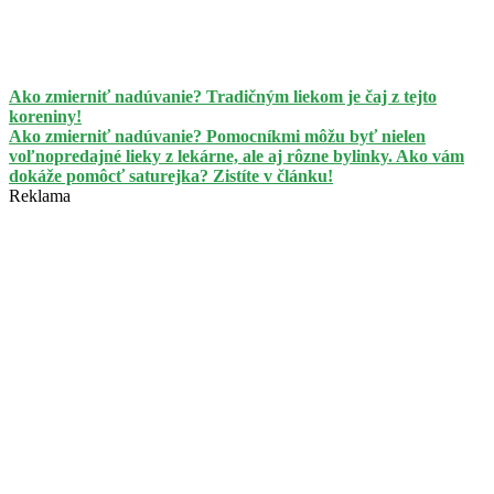
Ako zmierniť nadúvanie? Tradičným liekom je čaj z tejto
koreniny!
Ako zmierniť nadúvanie? Pomocníkmi môžu byť nielen
voľnopredajné lieky z lekárne, ale aj rôzne bylinky. Ako vám
dokáže pomôcť saturejka? Zistíte v článku!
Reklama