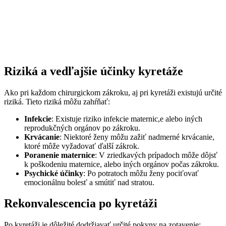
Riziká a vedľajšie účinky kyretáže
Ako pri každom chirurgickom zákroku, aj pri kyretáži existujú určité
riziká. Tieto riziká môžu zahŕňať:
Infekcie
: Existuje riziko infekcie maternic,e alebo iných
reprodukčných orgánov po zákroku.
Krvácanie
: Niektoré ženy môžu zažiť nadmerné krvácanie,
ktoré môže vyžadovať ďalší zákrok.
Poranenie maternice
: V zriedkavých prípadoch môže dôjsť
k poškodeniu maternice, alebo iných orgánov počas zákroku.
Psychické účinky
: Po potratoch môžu ženy pociťovať
emocionálnu bolesť a smútiť nad stratou.
Rekonvalescencia po kyretáži
Po kyretáži je dôležité dodržiavať určité pokyny na zotavenie: