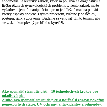
endometria, je lekársky zákrok, ktorý sa používa na diagnostiku a
liečbu rôznych gynekologických problémov. Tento zákrok môže
vyžadovať jemnú manipuláciu a preto je dôležité mať na pamäti
všetky aspekty spojené s týmto procesom, vrátane jeho účelov,
postupu, rizík a zotavenia. Budeme sa venovať týmto témam, aby
ste získali komplexný prehľad o kyretáži.
Ako spomaliť starnutie pleti – 10 jednoduchých krokov pre
mladistvú pleť
Zistite, ako spomaliť starnutie pleti a udržať si zdravú pokožku
pomocou hydratácie, UV ochrany, antioxidantov a retinoidov.