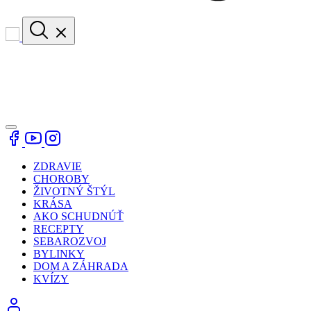
ZDRAVIE
CHOROBY
ŽIVOTNÝ ŠTÝL
KRÁSA
AKO SCHUDNÚŤ
RECEPTY
SEBAROZVOJ
BYLINKY
DOM A ZÁHRADA
KVÍZY