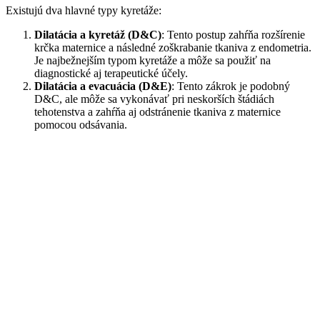
Existujú dva hlavné typy kyretáže:
Dilatácia a kyretáž (D&C)
: Tento postup zahŕňa rozšírenie
krčka maternice a následné zoškrabanie tkaniva z endometria.
Je najbežnejším typom kyretáže a môže sa použiť na
diagnostické aj terapeutické účely.
Dilatácia a evacuácia (D&E)
: Tento zákrok je podobný
D&C, ale môže sa vykonávať pri neskorších štádiách
tehotenstva a zahŕňa aj odstránenie tkaniva z maternice
pomocou odsávania.