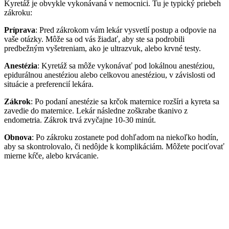
Kyretáž je obvykle vykonávaná v nemocnici. Tu je typický priebeh
zákroku:
Príprava
: Pred zákrokom vám lekár vysvetlí postup a odpovie na
vaše otázky. Môže sa od vás žiadať, aby ste sa podrobili
predbežným vyšetreniam, ako je ultrazvuk, alebo krvné testy.
Anestézia
: Kyretáž sa môže vykonávať pod lokálnou anestéziou,
epidurálnou anestéziou alebo celkovou anestéziou, v závislosti od
situácie a preferencií lekára.
Zákrok
: Po podaní anestézie sa krčok maternice rozšíri a kyreta sa
zavedie do maternice. Lekár následne zoškrabe tkanivo z
endometria. Zákrok trvá zvyčajne 10-30 minút.
Obnova
: Po zákroku zostanete pod dohľadom na niekoľko hodín,
aby sa skontrolovalo, či nedôjde k komplikáciám. Môžete pociťovať
mierne kŕče, alebo krvácanie.