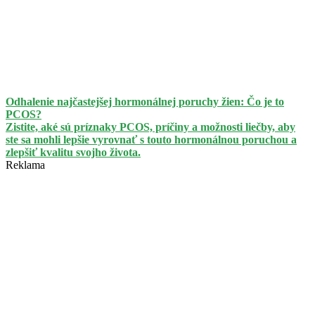
Odhalenie najčastejšej hormonálnej poruchy žien: Čo je to
PCOS?
Zistite, aké sú príznaky PCOS, príčiny a možnosti liečby, aby
ste sa mohli lepšie vyrovnať s touto hormonálnou poruchou a
zlepšiť kvalitu svojho života.
Reklama