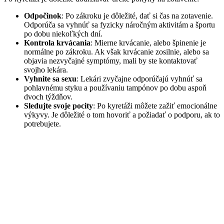
Odpočinok
: Po zákroku je dôležité, dať si čas na zotavenie.
Odporúča sa vyhnúť sa fyzicky náročným aktivitám a športu
po dobu niekoľkých dní.
Kontrola krvácania
: Mierne krvácanie, alebo špinenie je
normálne po zákroku. Ak však krvácanie zosilnie, alebo sa
objavia nezvyčajné symptómy, mali by ste kontaktovať
svojho lekára.
Vyhnite sa sexu
: Lekári zvyčajne odporúčajú vyhnúť sa
pohlavnému styku a používaniu tampónov po dobu aspoň
dvoch týždňov.
Sledujte svoje pocity
: Po kyretáži môžete zažiť emocionálne
výkyvy. Je dôležité o tom hovoriť a požiadať o podporu, ak to
potrebujete.