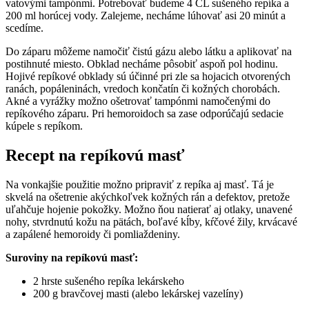
vatovými tampónmi. Potrebovať budeme 4 ČL sušeného repíka a
200 ml horúcej vody. Zalejeme, necháme lúhovať asi 20 minút a
scedíme.
Do záparu môžeme namočiť čistú gázu alebo látku a aplikovať na
postihnuté miesto. Obklad necháme pôsobiť aspoň pol hodinu.
Hojivé repíkové obklady sú účinné pri zle sa hojacich otvorených
ranách, popáleninách, vredoch končatín či kožných chorobách.
Akné a vyrážky možno ošetrovať tampónmi namočenými do
repíkového záparu. Pri hemoroidoch sa zase odporúčajú sedacie
kúpele s repíkom.
Recept na repíkovú masť
Na vonkajšie použitie možno pripraviť z repíka aj masť. Tá je
skvelá na ošetrenie akýchkoľvek kožných rán a defektov, pretože
uľahčuje hojenie pokožky. Možno ňou natierať aj otlaky, unavené
nohy, stvrdnutú kožu na pätách, boľavé kĺby, kŕčové žily, krvácavé
a zapálené hemoroidy či pomliaždeniny.
Suroviny na repíkovú masť:
2 hrste sušeného repíka lekárskeho
200 g bravčovej masti (alebo lekárskej vazelíny)