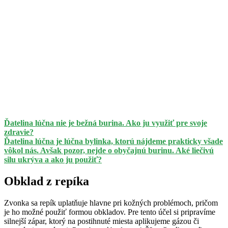
Ďatelina lúčna nie je bežná burina. Ako ju využiť pre svoje
zdravie?
Ďatelina lúčna je lúčna bylinka, ktorú nájdeme prakticky všade
vôkol nás. Avšak pozor, nejde o obyčajnú burinu. Aké liečivú
silu ukrýva a ako ju použiť?
Obklad z repíka
Zvonka sa repík uplatňuje hlavne pri kožných problémoch, pričom
je ho možné použiť formou obkladov. Pre tento účel si pripravíme
silnejší zápar, ktorý na postihnuté miesta aplikujeme gázou či