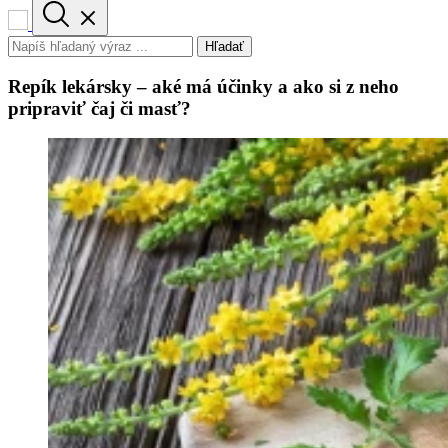
Hľadať
Repík lekársky – aké má účinky a ako si z neho
pripraviť čaj či masť?