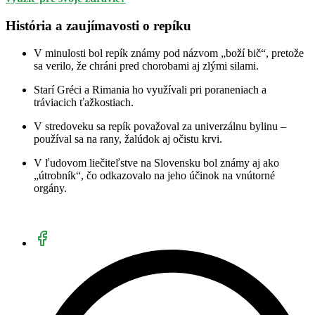
História a zaujímavosti o repíku
V minulosti bol repík známy pod názvom „boží bič“, pretože
sa verilo, že chráni pred chorobami aj zlými silami.
Starí Gréci a Rimania ho využívali pri poraneniach a
tráviacich ťažkostiach.
V stredoveku sa repík považoval za univerzálnu bylinu –
používal sa na rany, žalúdok aj očistu krvi.
V ľudovom liečiteľstve na Slovensku bol známy aj ako
„útrobník“, čo odkazovalo na jeho účinok na vnútorné
orgány.