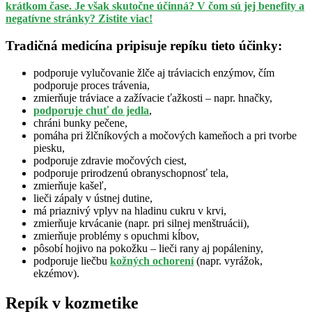
krátkom čase. Je však skutočne účinná? V čom sú jej benefity a
negatívne stránky? Zistite viac!
Tradičná medicína pripisuje repíku tieto účinky:
podporuje vylučovanie žlče aj tráviacich enzýmov, čím
podporuje proces trávenia,
zmierňuje tráviace a zažívacie ťažkosti – napr. hnačky,
podporuje chuť do jedla
,
chráni bunky pečene,
pomáha pri žlčníkových a močových kameňoch a pri tvorbe
piesku,
podporuje zdravie močových ciest,
podporuje prirodzenú obranyschopnosť tela,
zmierňuje kašeľ,
lieči zápaly v ústnej dutine,
má priaznivý vplyv na hladinu cukru v krvi,
zmierňuje krvácanie (napr. pri silnej menštruácii),
zmierňuje problémy s opuchmi kĺbov,
pôsobí hojivo na pokožku – lieči rany aj popáleniny,
podporuje liečbu
kožných ochorení
(napr. vyrážok,
ekzémov).
Repík v kozmetike