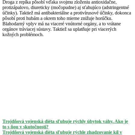
Droga z repíka pôsobí vďaka svojmu zloženiu antioxidačne,
protizápalovo, diureticky (močopudne) aj sťahujúco (adstringentné
účinky). Taktiež má antibakteriálne a protivírusové účinky, dokonca
pôsobí proti hubám a okrem toho mierne znižuje horúčku.
Blahodarný vplyv má na viaceré vnútorné orgány, a to vrátane
orgánov tráviacej sústavy. Taktiež sa uplatňuje pri viacerých
kožných problémoch.
Trojdňová vojenská diéta sľubuje rýchly úbytok váhy. Ako je
to s ňou v skutočnosti?
Trojdňová vojenská diéta sľubuje rýchle zhadzovanie kíl v