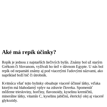
Aké má repík účinky?
Repík je jednou z najstarších liečivých bylín. Známy bol už starým
Grékom či Slovanom, vyžívali ho tiež v dávnom Egypte. U nás bol
repík od nepamäti známy aj pod viacerými ľudovými názvami, ako
napríklad boží bič či útrobník.
Kvitnúca vňať tejto bylinky obsahuje viaceré účinné látky, vďaka
ktorým má blahodarný vplyv na zdravie človeka. Spomenúť
môžeme triesloviny, horčiny, flavonoidy, kyselinu kremičitú,
minerálne látky, vitamín C, kyselinu jablčnú, éterický olej aj viaceré
glykozidy.