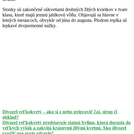
Stonky sú zakončené súkvetiami drobných žltých kvietkov v tvare
klasu, ktoré majú jemnú jablkovú vôňu. Objavujú sa hlavne v
letných mesiacoch, obvykle od júna do augusta. Plodom repíka sú
lepkavé dvojsemenné nažky.
Divozel veľkokvetý – ako si z neho pripraviť čaj, sirup či
obklad?
Divozel veľkokvetý predstavuje statnú bylinu, ktorá dorastá do
veľkých výšok a zakvitá krásnymi žltými kvetmi. Ako divozel
využiť pre svoje zdravie?