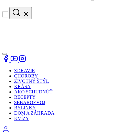
ZDRAVIE
CHOROBY
ŽIVOTNÝ ŠTÝL
KRÁSA
AKO SCHUDNÚŤ
RECEPTY
SEBAROZVOJ
BYLINKY
DOM A ZÁHRADA
KVÍZY