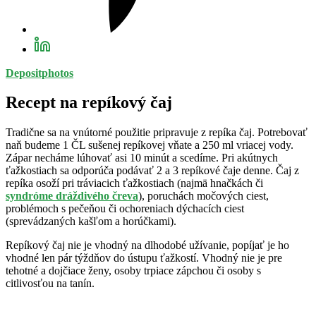
Depositphotos
Recept na repíkový čaj
Tradične sa na vnútorné použitie pripravuje z repíka čaj. Potrebovať
naň budeme 1 ČL sušenej repíkovej vňate a 250 ml vriacej vody.
Zápar necháme lúhovať asi 10 minút a scedíme. Pri akútnych
ťažkostiach sa odporúča podávať 2 a 3 repíkové čaje denne. Čaj z
repíka osoží pri tráviacich ťažkostiach (najmä hnačkách či
syndróme dráždivého čreva
), poruchách močových ciest,
problémoch s pečeňou či ochoreniach dýchacích ciest
(sprevádzaných kašľom a horúčkami).
Repíkový čaj nie je vhodný na dlhodobé užívanie, popíjať je ho
vhodné len pár týždňov do ústupu ťažkostí. Vhodný nie je pre
tehotné a dojčiace ženy, osoby trpiace zápchou či osoby s
citlivosťou na tanín.