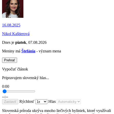
16.08.2025
Nikol Kaštierová
Dnes je
piatok
, 07.08.2026
Meniny má
Štefánia
- význam mena
Prehrať
Vypočuť článok
Pripravujem slovenský hlas...
0:00
--:--
Rýchlosť
Hlas
Zastaviť
Slovenská príroda ukrýva mnoho liečivých byliniek, ktoré využívali