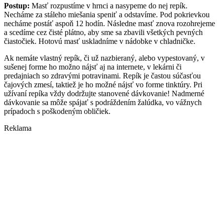
Postup:
Masť rozpustíme v hrnci a nasypeme do nej repík.
Necháme za stáleho miešania speniť a odstavíme. Pod pokrievkou
necháme postáť aspoň 12 hodín. Následne masť znova rozohrejeme
a scedíme cez čisté plátno, aby sme sa zbavili všetkých pevných
čiastočiek. Hotovú masť uskladníme v nádobke v chladničke.
Ak nemáte vlastný repík, či už nazbieraný, alebo vypestovaný, v
sušenej forme ho možno nájsť aj na internete, v lekárni či
predajniach so zdravými potravinami. Repík je častou súčasťou
čajových zmesí, taktiež je ho možné nájsť vo forme tinktúry. Pri
užívaní repíka vždy dodržujte stanovené dávkovanie! Nadmerné
dávkovanie sa môže spájať s podráždením žalúdka, vo vážnych
prípadoch s poškodeným obličiek.
Reklama