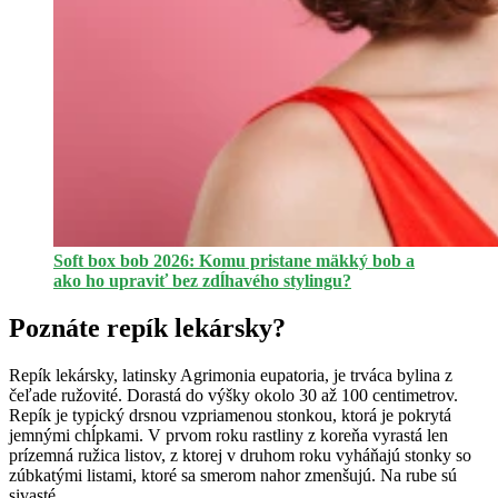
Soft box bob 2026: Komu pristane mäkký bob a
ako ho upraviť bez zdĺhavého stylingu?
Poznáte repík lekársky?
Repík lekársky, latinsky Agrimonia eupatoria, je trváca bylina z
čeľade ružovité. Dorastá do výšky okolo 30 až 100 centimetrov.
Repík je typický drsnou vzpriamenou stonkou, ktorá je pokrytá
jemnými chĺpkami. V prvom roku rastliny z koreňa vyrastá len
prízemná ružica listov, z ktorej v druhom roku vyháňajú stonky so
zúbkatými listami, ktoré sa smerom nahor zmenšujú. Na rube sú
sivasté.