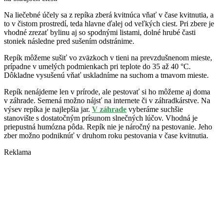
Na liečebné účely sa z repíka zberá kvitnúca vňať v čase kvitnutia, a
to v čistom prostredí, teda hlavne ďalej od veľkých ciest. Pri zbere je
vhodné zrezať bylinu aj so spodnými listami, dolné hrubé časti
stoniek následne pred sušením odstránime.
Repík môžeme sušiť vo zväzkoch v tieni na prevzdušnenom mieste,
prípadne v umelých podmienkach pri teplote do 35 až 40 °C.
Dôkladne vysušenú vňať uskladníme na suchom a tmavom mieste.
Repík nenájdeme len v prírode, ale pestovať si ho môžeme aj doma
v záhrade. Semená možno nájsť na internete či v záhradkárstve. Na
výsev repíka je najlepšia jar.
V záhrade
vyberáme suchšie
stanovište s dostatočným prísunom slnečných lúčov. Vhodná je
priepustná humózna pôda. Repík nie je náročný na pestovanie. Jeho
zber možno podniknúť v druhom roku pestovania v čase kvitnutia.
Reklama