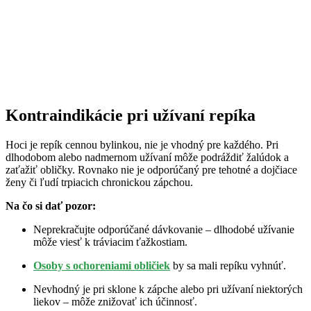
Kontraindikácie pri užívaní repíka
Hoci je repík cennou bylinkou, nie je vhodný pre každého. Pri
dlhodobom alebo nadmernom užívaní môže podráždiť žalúdok a
zaťažiť obličky. Rovnako nie je odporúčaný pre tehotné a dojčiace
ženy či ľudí trpiacich chronickou zápchou.
Na čo si dať pozor:
Neprekračujte odporúčané dávkovanie – dlhodobé užívanie
môže viesť k tráviacim ťažkostiam.
Osoby s ochoreniami obličiek
by sa mali repíku vyhnúť.
Nevhodný je pri sklone k zápche alebo pri užívaní niektorých
liekov – môže znižovať ich účinnosť.