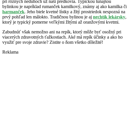
pri rôznych neduhoch už naši predkovia. Typickou tunajšou
bylinkou je napríklad rumanček kamilkový, známy aj ako kamilka či
harmanček
. Jeho biele kvetné lístky a žltý prostriedok nespozná na
prvý pohľad len málokto. Tradičnou bylinou je aj
nechtík lekársky
,
ktorý je typický pomerne veľkými žltými až oranžovými kvetmi.
Zabudnúť však nemožno ani na repík, ktorý môže byť osožný pri
viacerých zdravotných ťažkostiach. Aké má repík účinky a ako ho
využiť pre svoje zdravie? Zistite o ňom všetko dôležité!
Reklama