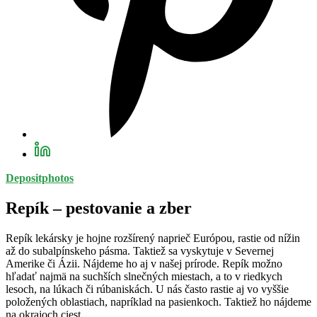
Depositphotos
Repík – pestovanie a zber
Repík lekársky je hojne rozšírený naprieč Európou, rastie od nížin
až do subalpínskeho pásma. Taktiež sa vyskytuje v Severnej
Amerike či Ázii. Nájdeme ho aj v našej prírode. Repík možno
hľadať najmä na suchších slnečných miestach, a to v riedkych
lesoch, na lúkach či rúbaniskách. U nás často rastie aj vo vyššie
položených oblastiach, napríklad na pasienkoch. Taktiež ho nájdeme
na okrajoch ciest.