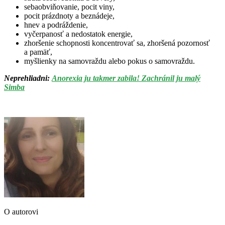
sebaobviňovanie, pocit viny,
pocit prázdnoty a beznádeje,
hnev a podráždenie,
vyčerpanosť a nedostatok energie,
zhoršenie schopnosti koncentrovať sa, zhoršená pozornosť
a pamäť,
myšlienky na samovraždu alebo pokus o samovraždu.
Neprehliadni:
Anorexia ju takmer zabila! Zachránil ju malý
Simba
O autorovi