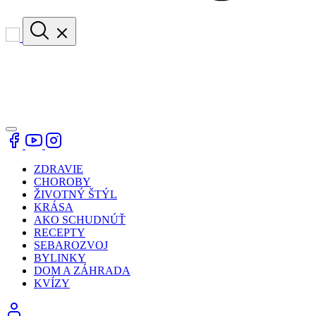
ZDRAVIE
CHOROBY
ŽIVOTNÝ ŠTÝL
KRÁSA
AKO SCHUDNÚŤ
RECEPTY
SEBAROZVOJ
BYLINKY
DOM A ZÁHRADA
KVÍZY