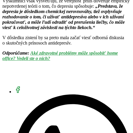
Výskumníci však vysvetľujú, že verejnosť príliš dôveruje empiricky
nepotvrdenej teórii o tom, čo depresiu spôsobuje:
„Predstava, že
depresia je dôsledkom chemickej nerovnováhy, tiež ovplyvňuje
rozhodovanie o tom, či užívať antidepresíva alebo v ich užívaní
pokračovať, a môže ľudí odradiť od prerušenia liečby, čo môže
viesť k celoživotnej závislosti na týchto liekoch.“
V dôsledku zistení by sa preto mala začať viesť odborná diskusia
o skutočných prínosoch antidepresív.
Odporúčame:
Aké zdravotné problémy môže spôsobiť home
office? Vedeli ste o nich?