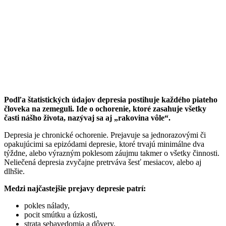
Podľa štatistických údajov depresia postihuje každého piateho
človeka na zemeguli. Ide o ochorenie, ktoré zasahuje všetky
časti nášho života, nazývaj sa aj „rakovina vôle“.
Depresia je chronické ochorenie. Prejavuje sa jednorazovými či
opakujúcimi sa epizódami depresie, ktoré trvajú minimálne dva
týždne, alebo výrazným poklesom záujmu takmer o všetky činnosti.
Neliečená depresia zvyčajne pretrváva šesť mesiacov, alebo aj
dlhšie.
Medzi najčastejšie prejavy depresie patrí:
pokles nálady,
pocit smútku a úzkosti,
strata sebavedomia a dôvery,