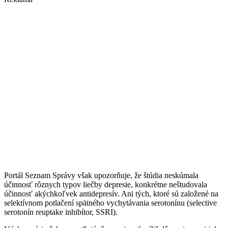
Portál Seznam Správy však upozorňuje, že štúdia neskúmala
účinnosť rôznych typov liečby depresie, konkrétne neštudovala
účinnosť akýchkoľvek antidepresív. Ani tých, ktoré sú založené na
selektívnom potlačení spätného vychytávania serotonínu (selective
serotonín reuptake inhibítor, SSRI).