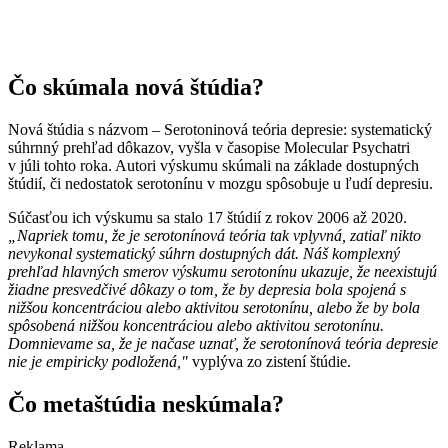
Čo skúmala nová štúdia?
Nová štúdia s názvom – Serotoninová teória depresie: systematický
súhrnný prehľad dôkazov, vyšla v časopise Molecular Psychatri
v júli tohto roka. Autori výskumu skúmali na základe dostupných
štúdií, či nedostatok serotonínu v mozgu spôsobuje u ľudí depresiu.
Súčasťou ich výskumu sa stalo 17 štúdií z rokov 2006 až 2020.
„Napriek tomu, že je serotonínová teória tak vplyvná, zatiaľ nikto
nevykonal systematický súhrn dostupných dát. Náš komplexný
prehľad hlavných smerov výskumu serotonínu ukazuje, že neexistujú
žiadne presvedčivé dôkazy o tom, že by depresia bola spojená s
nižšou koncentráciou alebo aktivitou serotonínu, alebo že by bola
spôsobená nižšou koncentráciou alebo aktivitou serotonínu.
Domnievame sa, že je načase uznať, že serotonínová teória depresie
nie je empiricky podložená,"
vyplýva zo zistení štúdie.
Čo metaštúdia neskúmala?
Reklama