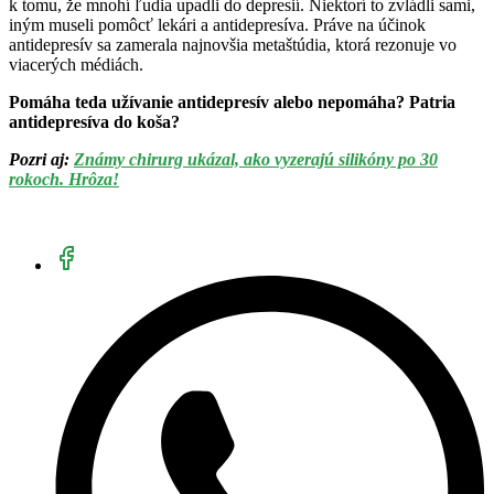
k tomu, že mnohí ľudia upadli do depresií. Niektorí to zvládli sami,
iným museli pomôcť lekári a antidepresíva. Práve na účinok
antidepresív sa zamerala najnovšia metaštúdia, ktorá rezonuje vo
viacerých médiách.
Pomáha teda užívanie antidepresív alebo nepomáha? Patria
antidepresíva do koša?
Pozri aj:
Známy chirurg ukázal, ako vyzerajú silikóny po 30
rokoch. Hrôza!