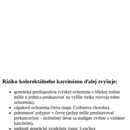
Riziko kolorektálneho karcinómu ďalej zvyšuje:
genetická predispozícia (výskyt ochorenia v blízkej rodine
môže u jedinca poukazovať na vyššie riziko rozvoja tohto
ochorenia),
zápalové ochorenia čreva (napr. Crohnova choroba),
prítomnosť polypov v čreve (polyp môže predstavovať
prekancerózu – nezhubný útvar sa malígne zvrhne a vznikne
karcinóm),
niektoré genetické syndrómy (napr. Lynchov