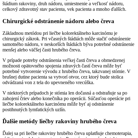
štádium rakoviny, druh nádoru, umiestnenie a veľkosť nádoru,
celkový zdravotný stav pacienta, vek pacienta a mnoho ďalších.
Chirurgické odstránenie nádoru alebo čreva
Základnou metódou pri liečbe kolorektálneho karcinómu je
chirurgický zákrok. Pri včasných štádiách môže stačiť odstránenie
samotného nádoru, v neskorších štádiách býva potrebné odstránenie
menšej alebo väčšej časti hrubého čreva.
V prípade potreby odstránenia veľkej časti čreva a obmedzenej
možnosti opätovného spojenia zdravých častí čreva môže byť
potrebné vytvorenie vývodu z hrubého čreva, takzvanej stómie. V
brušnej dutine pacienta sa vytvorí otvor, cez ktorý bude stolica
odvádzaná von z tela do upevneného vrecúška.
V niektorých prípadoch je stómia len dočasná a odstraňuje sa po
zahojení čriev alebo konečníka po operácii. Súčasťou operácie pri
liečbe kolorektálneho karcinómu môže byť aj odstránenie
postihnutých lymfatických uzlín.
Ďalšie metódy liečby rakoviny hrubého čreva
Ďalej sa pri liečbe rakoviny hrubého čreva uplatňuje chemoterapia,