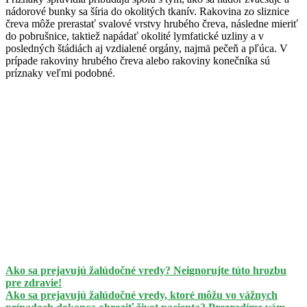
nádorové bunky sa šíria do okolitých tkanív. Rakovina zo sliznice
čreva môže prerastať svalové vrstvy hrubého čreva, následne mieriť
do pobrušnice, taktiež napádať okolité lymfatické uzliny a v
posledných štádiách aj vzdialené orgány, najmä pečeň a pľúca. V
prípade rakoviny hrubého čreva alebo rakoviny konečníka sú
príznaky veľmi podobné.
Ako sa prejavujú žalúdočné vredy? Neignorujte túto hrozbu
pre zdravie!
Ako sa prejavujú žalúdočné vredy, ktoré môžu vo vážnych