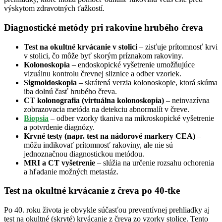
výskytom zdravotných ťažkostí.
Diagnostické metódy pri rakovine hrubého čreva
Test na okultné krvácanie v stolici
– zisťuje prítomnosť krvi
v stolici, čo môže byť skorým príznakom rakoviny.
Kolonoskopia
– endoskopické vyšetrenie umožňujúce
vizuálnu kontrolu črevnej sliznice a odber vzoriek.
Sigmoidoskopia
– skrátená verzia kolonoskopie, ktorá skúma
iba dolnú časť hrubého čreva.
CT kolonografia (virtuálna kolonoskopia)
– neinvazívna
zobrazovacia metóda na detekciu abnormalít v čreve.
Biopsia
– odber vzorky tkaniva na mikroskopické vyšetrenie
a potvrdenie diagnózy.
Krvné testy (napr. test na nádorové markery CEA)
–
môžu indikovať prítomnosť rakoviny, ale nie sú
jednoznačnou diagnostickou metódou.
MRI a CT vyšetrenie
– slúžia na určenie rozsahu ochorenia
a hľadanie možných metastáz.
Test na okultné krvácanie z čreva po 40-tke
Po 40. roku života je obvykle súčasťou preventívnej prehliadky aj
test na okultné (skryté) krvácanie z čreva zo vzorky stolice. Tento