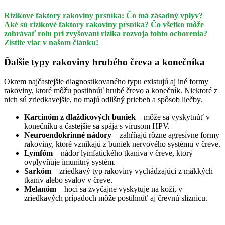
Rizikové faktory rakoviny prsníka: Čo má zásadný vplyv?
Aké sú rizikové faktory rakoviny prsníka? Čo všetko môže
zohrávať rolu pri zvyšovaní rizika rozvoja tohto ochorenia?
Zistite viac v našom článku!
Ďalšie typy rakoviny hrubého čreva a konečníka
Okrem najčastejšie diagnostikovaného typu existujú aj iné formy
rakoviny, ktoré môžu postihnúť hrubé črevo a konečník. Niektoré z
nich sú zriedkavejšie, no majú odlišný priebeh a spôsob liečby.
Karcinóm z dlaždicových buniek
– môže sa vyskytnúť v
konečníku a častejšie sa spája s vírusom HPV.
Neuroendokrinné nádory
– zahŕňajú rôzne agresívne formy
rakoviny, ktoré vznikajú z buniek nervového systému v čreve.
Lymfóm
– nádor lymfatického tkaniva v čreve, ktorý
ovplyvňuje imunitný systém.
Sarkóm
– zriedkavý typ rakoviny vychádzajúci z mäkkých
tkanív alebo svalov v čreve.
Melanóm
– hoci sa zvyčajne vyskytuje na koži, v
zriedkavých prípadoch môže postihnúť aj črevnú sliznicu.