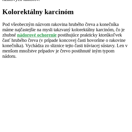
Kolorektálny karcinóm
Pod všeobecným názvom rakovina hrubého čreva a konečníka
máme najčastejšie na mysli takzvaný kolorektálny karcinóm, čo je
zhubné
nádorové ochorenie
postihujúce prakticky ktorúkoľvek
časť hrubého čreva (v prípade koncovej časti hovoríme o rakovine
konečníka). Vychádza zo sliznice tejto časti tráviacej sústavy. Len v
menšom množstve prípadov je črevo postihnuté iným typom
nádoru.