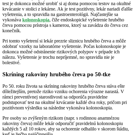
test je dokonca možné urobiť si aj doma pomocou testov na okultné
krvácanie v stolici z lekárne. Ak je test pozitívny, lekár nariadi ďalšie
vyšetrenia, a to spravidla na gastroenterológii. Najčastejšie sa
vykonáva
kolonoskopia
, čiže endoskopické vyšetrenie hrubého
čreva pomocou prístroja s kamerou, ktorý sa zavádza do čreva cez
konečník.
Pri tomto vyšetrení si lekár prezrie sliznicu hrubého čreva a môže
odobrať vzorky na laboratórne vyšetrenie. Počas kolonoskopie je
dokonca možné odstránenie rizikových polypov v prípade ich
nálezu. Vyšetrenie je trochu nepríjemné, no spravidla nie je
bolestivé.
Skríning rakoviny hrubého čreva po 50-tke
Po 50. roku života sa skríning rakoviny hrubého čreva stáva ešte
dôležitejším, pretože riziko vzniku ochorenia výrazne narastá. V
rámci preventívnej starostlivosti sa odporúča pravidelne
podstupovať test na okultné krvácanie každé dva roky, pričom pri
pozitívnom výsledku sa následne vykonáva kolonoskopia.
Pre osoby so zvýšeným rizikom (napr. s rodinnou anamnézou
rakoviny čreva) môže lekár odporučiť pravidelnú kolonoskopiu
každých 5 až 10 rokov, aby sa ochorenie odhalilo v skorom štádiu,
keď je liečba najúčinnejšia.