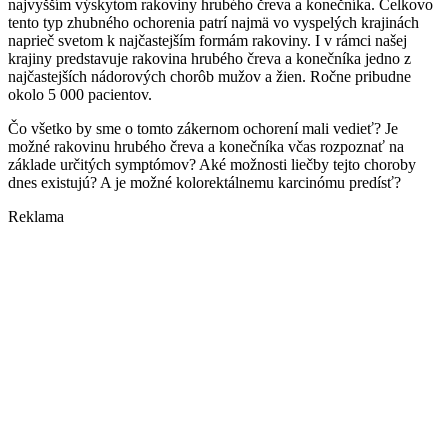
najvyšším výskytom rakoviny hrubého čreva a konečníka. Celkovo
tento typ zhubného ochorenia patrí najmä vo vyspelých krajinách
naprieč svetom k najčastejším formám rakoviny. I v rámci našej
krajiny predstavuje rakovina hrubého čreva a konečníka jedno z
najčastejších nádorových chorôb mužov a žien. Ročne pribudne
okolo 5 000 pacientov.
Čo všetko by sme o tomto zákernom ochorení mali vedieť? Je
možné rakovinu hrubého čreva a konečníka včas rozpoznať na
základe určitých symptómov? Aké možnosti liečby tejto choroby
dnes existujú? A je možné kolorektálnemu karcinómu predísť?
Reklama