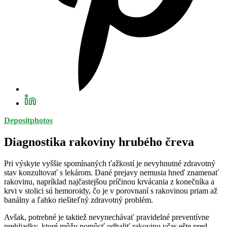
Depositphotos
Diagnostika rakoviny hrubého čreva
Pri výskyte vyššie spomínaných ťažkostí je nevyhnutné zdravotný
stav konzultovať s lekárom. Dané prejavy nemusia hneď znamenať
rakovinu, napríklad najčastejšou príčinou krvácania z konečníka a
krvi v stolici sú hemoroidy, čo je v porovnaní s rakovinou priam až
banálny a ľahko riešiteľný zdravotný problém.
Avšak, potrebné je taktiež nevynechávať pravidelné preventívne
prehliadky, ktoré môžu pomôcť odhaliť rakovinu včas ešte pred