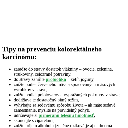
Tipy na prevenciu kolorektálneho
karcinómu:
zaraďte do stravy dostatok vlákniny – ovocie, zelenina,
strukoviny, celozrnné potraviny,
do stravy zahrňte
probiotiká
– kefír, jogurty,
znížte podiel červeného mäsa a spracovaných mäsových
výrobkov v strave,
znížte podiel polotovarov a vyprážaných pokrmov v strave,
dodržiavajte dostatočný pitný režim,
vyhýbajte sa sedavému spôsobu života – ak máte sedavé
zamestnanie, myslite na pravidelný pohyb,
udržiavajte si
primeranú telesnú hmotnosť
,
skoncujte s cigaretami,
znížte príjem alkoholu (značne riziková je aj nadmerná