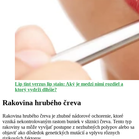
Lip tint verzus lip stain: Aký je medzi nimi rozdiel a
ktorý vydrží dlhšie?
Rakovina hrubého čreva
Rakovina hrubého čreva je zhubné nádorové ochorenie, ktoré
vzniká nekontrolovaným rastom buniek v sliznici čreva. Tento typ
rakoviny sa môže vyvíjať postupne z nezhubných polypov alebo sa
objaviť ako dôsledok genetických mutácií a vplyvu rôznych
rizikových faktorov.