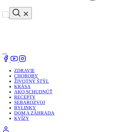
ZDRAVIE
CHOROBY
ŽIVOTNÝ ŠTÝL
KRÁSA
AKO SCHUDNÚŤ
RECEPTY
SEBAROZVOJ
BYLINKY
DOM A ZÁHRADA
KVÍZY