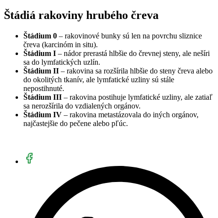
Štádiá rakoviny hrubého čreva
Štádium 0
– rakovinové bunky sú len na povrchu sliznice
čreva (karcinóm in situ).
Štádium I
– nádor prerastá hlbšie do črevnej steny, ale nešíri
sa do lymfatických uzlín.
Štádium II
– rakovina sa rozšírila hlbšie do steny čreva alebo
do okolitých tkanív, ale lymfatické uzliny sú stále
nepostihnuté.
Štádium III
– rakovina postihuje lymfatické uzliny, ale zatiaľ
sa nerozšírila do vzdialených orgánov.
Štádium IV
– rakovina metastázovala do iných orgánov,
najčastejšie do pečene alebo pľúc.