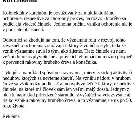
Kolorektálny karcinóm je považovaný za multifaktoriálne
ochorenie, respektíve za chorobný proces, na rozvoji ktorého sa
podieľajú viaceré činitele. Jednotná príčina vzniku ochorenia nie je
v podstate objasnená.
Odborníci sa zhodujú na tom, že významnú rolu v rozvoji tohto
závažného ochorenia zohrávajú faktory životného štýlu, teda že
vznik významne súvisí s tým, ako žijeme. Tieto činitele sú nami
veľmi dobre ovplyvniteľné a práve ich elimináciou možno prispieť
k prevencii rakoviny hrubého čreva a konečníka.
Týkajú sa napríklad spôsobu stravovania, miery fyzickej aktivity či
neduhov, ktorých sa nevieme zbaviť. Na vzniku nádoru v hrubom
čreve sa však môžu podieľať aj neovplyvniteľné faktory, respektíve
činitele, na ktoré má človek sám len veľmi malý dosah. Jedným z
nich je napríklad prirodzené starnutie. Zvyšujúci sa vek zvyšuje aj
riziko vzniku rakoviny hrubého čreva, a to významnejšie už po 50.
roku života.
Reklama