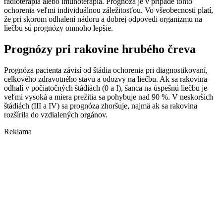
rádioterapia alebo imunoterapia. Prognóza je v prípade tohto
ochorenia veľmi individuálnou záležitosťou. Vo všeobecnosti platí,
že pri skorom odhalení nádoru a dobrej odpovedi organizmu na
liečbu sú prognózy omnoho lepšie.
Prognózy pri rakovine hrubého čreva
Prognóza pacienta závisí od štádia ochorenia pri diagnostikovaní,
celkového zdravotného stavu a odozvy na liečbu. Ak sa rakovina
odhalí v počiatočných štádiách (0 a I), šanca na úspešnú liečbu je
veľmi vysoká a miera prežitia sa pohybuje nad 90 %. V neskorších
štádiách (III a IV) sa prognóza zhoršuje, najmä ak sa rakovina
rozšírila do vzdialených orgánov.
Reklama