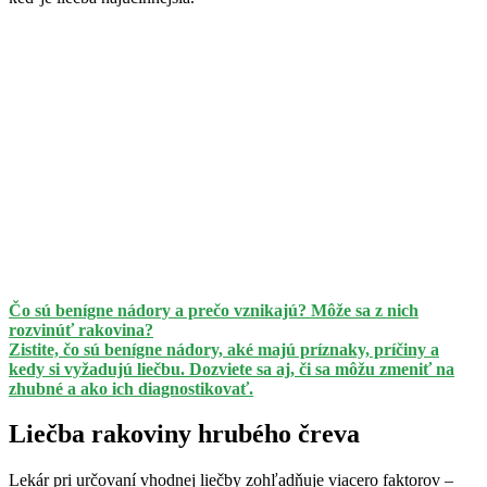
Čo sú benígne nádory a prečo vznikajú? Môže sa z nich
rozvinúť rakovina?
Zistite, čo sú benígne nádory, aké majú príznaky, príčiny a
kedy si vyžadujú liečbu. Dozviete sa aj, či sa môžu zmeniť na
zhubné a ako ich diagnostikovať.
Liečba rakoviny hrubého čreva
Lekár pri určovaní vhodnej liečby zohľadňuje viacero faktorov –