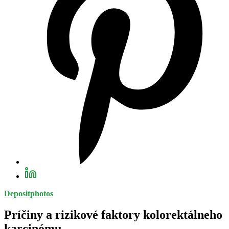
Depositphotos
Príčiny a rizikové faktory kolorektálneho
karcinómu