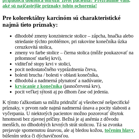
prípadoch dokonca ohroziť život pacienta? Prezradíme vám,
aké sú najčastejšie príznaky tohto ochorenia!
Pre kolorektálny karcinóm sú charakteristické
najmä tieto príznaky:
dlhodobé zmeny konzistencie stolice – zápcha, hnačka alebo
striedanie týchto problémov, pri rakovine konečníka úzka
ceruzkovitá stolica,
zmeny vo farbe stolice – čierna stolica (môže poukazovať na
prítomnosť staršej krvi),
viditeľné stopy krvi v stolici,
pocit nedostatočného vyprázdnenia čreva,
bolesti brucha / bolesti v oblasti konečníka,
dlhodobá a nadmerná plynatosť a nadúvanie,
krvácanie z konečníka
(jasnočervená krv),
pocit veľkej sýtosti aj po dlhom čase od jedenia.
K týmto ťažkostiam sa môžu pridružiť aj všeobecné nešpecifické
príznaky, v prvom rade najmä nadmerná únava a pocity slabosti a
vyčerpania. U niektorých pacientov možno pozorovať úbytok
hmotnosti bez zjavnej príčiny. Bežná je aj anémia z dôvodu
menších, no dlhodobých krvných strát stolicou. Tá sa zvonka
prejavuje spomenutou únavou, ale aj bledou kožou,
točením hlavy
,
búšením srdca či dýchavičnosťou.