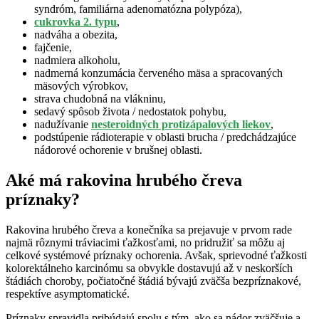
syndróm, familiárna adenomatózna polypóza),
cukrovka 2. typu
,
nadváha a obezita,
fajčenie,
nadmiera alkoholu,
nadmerná konzumácia červeného mäsa a spracovaných
mäsových výrobkov,
strava chudobná na vlákninu,
sedavý spôsob života / nedostatok pohybu,
nadužívanie
nesteroidných protizápalových liekov
,
podstúpenie rádioterapie v oblasti brucha / predchádzajúce
nádorové ochorenie v brušnej oblasti.
Aké má rakovina hrubého čreva
príznaky?
Rakovina hrubého čreva a konečníka sa prejavuje v prvom rade
najmä rôznymi tráviacimi ťažkosťami, no pridružiť sa môžu aj
celkové systémové príznaky ochorenia. Avšak, sprievodné ťažkosti
kolorektálneho karcinómu sa obvykle dostavujú až v neskorších
štádiách choroby, počiatočné štádiá bývajú zväčša bezpríznakové,
respektíve asymptomatické.
Príznaky spravidla pribúdajú spolu s tým, ako sa nádor zväčšuje a