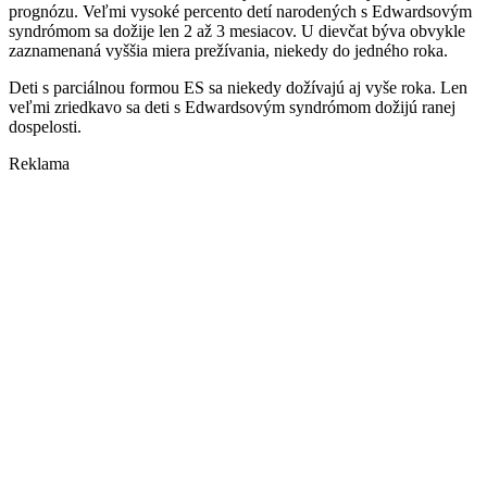
prognózu. Veľmi vysoké percento detí narodených s Edwardsovým
syndrómom sa dožije len 2 až 3 mesiacov. U dievčat býva obvykle
zaznamenaná vyššia miera prežívania, niekedy do jedného roka.
Deti s parciálnou formou ES sa niekedy dožívajú aj vyše roka. Len
veľmi zriedkavo sa deti s Edwardsovým syndrómom dožijú ranej
dospelosti.
Reklama