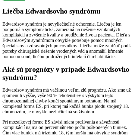
Liečba Edwardsovho syndrómu
Edwardsov syndróm je nevyliečiteľné ochorenie. Liečba je len
podporná a symptomatická, zameraná na riešenie vzniknutých
komplikácií a zvýšenie kvality a predĺženie života pacienta. Dieťa s
Edwardsovým syndrómom obvykle potrebuje pomoc mnohých
špecialistov a zdravotných pracovníkov. Liečba môže zahŕňať podľa
potreby chirurgické riešenie vrodených vád a anomálií, kŕmenie
pomocou sond, liečbu pridružených infekcií či rehabilitácie.
Aké sú prognózy v prípade Edwardsovho
syndrómu?
Edwardsov syndróm má väčšinou veľmi zlú prognózu. Ako sme už
spomenuli vyššie, vyše 90 % tehotenstiev s výskytom tejto
chromozomálnej chyby končí spontánnym potratom. Najmä
kompletná forma ES, pri ktorej má každá bunka plodu strojený 18.
chromozóm, je obvykle nezlučiteľná so životom.
Pri mozaikovej forme ES závisí miera prežívania a závažnosti
komplikácií najmä od percentuálneho počtu poškodených buniek.
Čím viac buniek má trizómiu 18, tým horšiu má obvykle syndróm