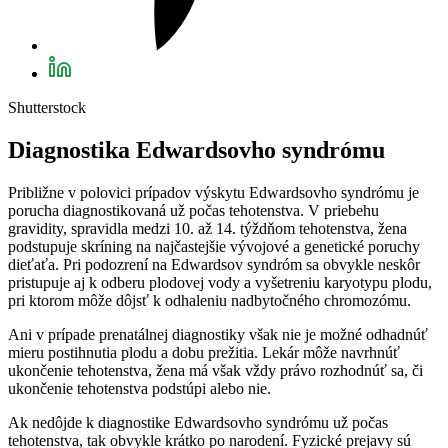
Shutterstock
Diagnostika Edwardsovho syndrómu
Približne v polovici prípadov výskytu Edwardsovho syndrómu je
porucha diagnostikovaná už počas tehotenstva. V priebehu
gravidity, spravidla medzi 10. až 14. týždňom tehotenstva, žena
podstupuje skríning na najčastejšie vývojové a genetické poruchy
dieťaťa. Pri podozrení na Edwardsov syndróm sa obvykle neskôr
pristupuje aj k odberu plodovej vody a vyšetreniu karyotypu plodu,
pri ktorom môže dôjsť k odhaleniu nadbytočného chromozómu.
Ani v prípade prenatálnej diagnostiky však nie je možné odhadnúť
mieru postihnutia plodu a dobu prežitia. Lekár môže navrhnúť
ukončenie tehotenstva, žena má však vždy právo rozhodnúť sa, či
ukončenie tehotenstva podstúpi alebo nie.
Ak nedôjde k diagnostike Edwardsovho syndrómu už počas
tehotenstva, tak obvykle krátko po narodení. Fyzické prejavy sú