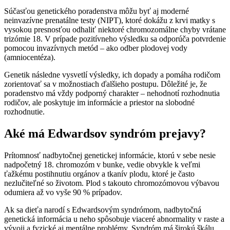
Súčasťou genetického poradenstva môžu byť aj moderné
neinvazívne prenatálne testy (NIPT), ktoré dokážu z krvi matky s
vysokou presnosťou odhaliť niektoré chromozomálne chyby vrátane
trizómie 18. V prípade pozitívneho výsledku sa odporúča potvrdenie
pomocou invazívnych metód – ako odber plodovej vody
(amniocentéza).
Genetik následne vysvetlí výsledky, ich dopady a pomáha rodičom
zorientovať sa v možnostiach ďalšieho postupu. Dôležité je, že
poradenstvo má vždy podporný charakter – nehodnotí rozhodnutia
rodičov, ale poskytuje im informácie a priestor na slobodné
rozhodnutie.
Aké má Edwardsov syndróm prejavy?
Prítomnosť nadbytočnej genetickej informácie, ktorú v sebe nesie
nadpočetný 18. chromozóm v bunke, vedie obvykle k veľmi
ťažkému postihnutiu orgánov a tkanív plodu, ktoré je často
nezlučiteľné so životom. Plod s takouto chromozómovou výbavou
odumiera až vo vyše 90 % prípadov.
Ak sa dieťa narodí s Edwardsovým syndrómom, nadbytočná
genetická informácia u neho spôsobuje viaceré abnormality v raste a
vývoji a fyzické aj mentálne problémy. Syndróm má širokú škálu