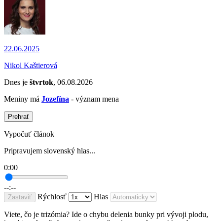
22.06.2025
Nikol Kaštierová
Dnes je
štvrtok
, 06.08.2026
Meniny má
Jozefína
- význam mena
Prehrať
Vypočuť článok
Pripravujem slovenský hlas...
0:00
--:--
Rýchlosť
Hlas
Zastaviť
Viete, čo je trizómia? Ide o chybu delenia bunky pri vývoji plodu,