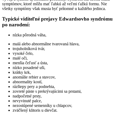
symptómov, ktoré môžu mať ľahkú až veľmi ťažkú formu. Nie
všetky symptómy však musia byť prítomné u každého jedinca.
Typické viditeľné prejavy Edwardsovho syndrómu
po narodení:
nízka pôrodná váha,
malá alebo abnormálne tvarovaná hlava,
trojuholníková tvár,
vysoké čelo,
malé oči,
menšia čeľusť a ústa,
nízko posadené uši,
krátky krk,
anomálie rebier a stavcov,
abnormality kostí,
rázštepy pery a podnebia,
zovreté päste s prekrývajúcimi sa prstami,
nadpočetné prsty,
nevyvinuté palce,
nezostúpené semenníky u chlapcov,
zväčšený klitoris u dievčat.