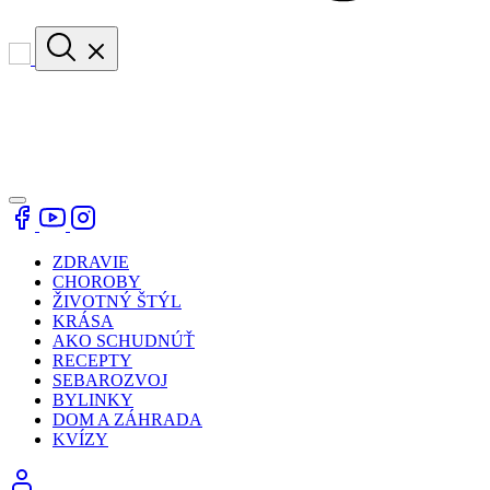
ZDRAVIE
CHOROBY
ŽIVOTNÝ ŠTÝL
KRÁSA
AKO SCHUDNÚŤ
RECEPTY
SEBAROZVOJ
BYLINKY
DOM A ZÁHRADA
KVÍZY