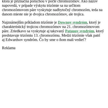
ktorá je príznačná poruchou v počte chromozómov. Ako názov
napovedá, v prípade výskytu trizómie sa na určitom
chromozómovom páre vyskytuje nadbytočný chromozóm, teda na
danom mieste nie je dvojica chromozómov, ale trojica.
Najznámejším príkladom trizómie je
Downov syndróm
, ktorý je
charakteristický trojicou chromozómov na 21. chromozómovom
páre. Zriedkavo sa vyskytuje aj takzvaný
Patauov syndróm
, ktorý
predstavuje trizómiu 13. chromozómu. Medzi trizómie však patrí
aj Edwardsov syndróm. Čo by sme o ňom mali vedieť?
Reklama