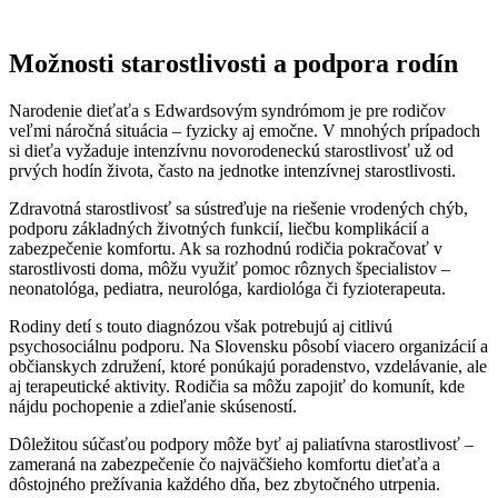
Možnosti starostlivosti a podpora rodín
Narodenie dieťaťa s Edwardsovým syndrómom je pre rodičov
veľmi náročná situácia – fyzicky aj emočne. V mnohých prípadoch
si dieťa vyžaduje intenzívnu novorodeneckú starostlivosť už od
prvých hodín života, často na jednotke intenzívnej starostlivosti.
Zdravotná starostlivosť sa sústreďuje na riešenie vrodených chýb,
podporu základných životných funkcií, liečbu komplikácií a
zabezpečenie komfortu. Ak sa rozhodnú rodičia pokračovať v
starostlivosti doma, môžu využiť pomoc rôznych špecialistov –
neonatológa, pediatra, neurológa, kardiológa či fyzioterapeuta.
Rodiny detí s touto diagnózou však potrebujú aj citlivú
psychosociálnu podporu. Na Slovensku pôsobí viacero organizácií a
občianskych združení, ktoré ponúkajú poradenstvo, vzdelávanie, ale
aj terapeutické aktivity. Rodičia sa môžu zapojiť do komunít, kde
nájdu pochopenie a zdieľanie skúseností.
Dôležitou súčasťou podpory môže byť aj paliatívna starostlivosť –
zameraná na zabezpečenie čo najväčšieho komfortu dieťaťa a
dôstojného prežívania každého dňa, bez zbytočného utrpenia.