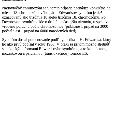
Nadbytočný chromozóm sa v tomto prípade nachádza konkrétne na
mieste 18. chromozómového páru. Edwardsov syndróm je tiež
označovaný ako trizómia 18 alebo trizómia 18. chromozómu. Po
Downovom syndróme ide o druhú najčastejšiu trizómiu, respektíve
vrodenú poruchu počtu chromozómov (približne 1 prípad na 3000
počatí a asi 1 prípad na 6000 narodených detí).
Syndróm dostal pomenovanie podľa genetika J. H. Edwardsa, ktorý
ho ako prvý popísal v roku 1960. V praxi sa pritom možno stretnúť
s niekoľkými formami Edwardsovho syndrómu, a to kompletnou,
mozaikovou a parciálnou (translokačnou) formou ES.