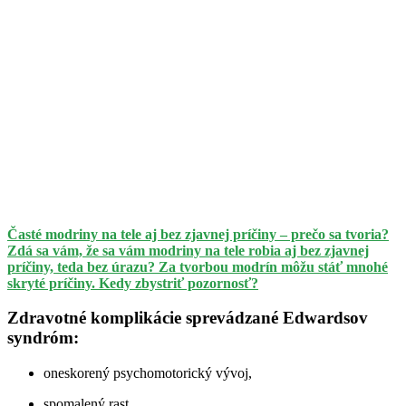
Časté modriny na tele aj bez zjavnej príčiny – prečo sa tvoria?
Zdá sa vám, že sa vám modriny na tele robia aj bez zjavnej
príčiny, teda bez úrazu? Za tvorbou modrín môžu stáť mnohé
skryté príčiny. Kedy zbystriť pozornosť?
Zdravotné komplikácie sprevádzané Edwardsov
syndróm:
oneskorený psychomotorický vývoj,
spomalený rast,