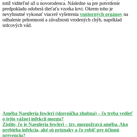
totiž viditeľné už u novorodenca. Následne sa pre potvrdenie
predpokladu odoberá dieťaťu vzorka krvi. Okrem toho je
nevyhnutné vykonať viaceré vyšetrenia
vnútorných orgánov
na
odhalenie prítomnosti a závažnosti vrodených chýb, napríklad
srdcových vád.
Améba Naegleria fowleri (slzovnička zhubná) – čo treba vedieť
o tejto vážnej infekcii mozgu?
Zistite, čo je Naegleria fowleri – tzv. mozgožravá améba. Ako
prebieha infekcia, aké sú príznaky a čo robiť pre účinnú
prevenciu?