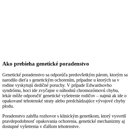
Ako prebieha genetické poradenstvo
Genetické poradenstvo sa odporúča predovšetkým párom, ktorým sa
narodilo dieťa s genetickým ochorením, prípadne u ktorých sa v
rodine vyskytujú dedičné poruchy. V prípade Edwardsovho
syndrómu, hoci ide zvyčajne o náhodnú chromozómovú chybu,
lekár môže odporučiť genetické vyšetrenie rodičov – najmä ak ide o
opakované tehotenské straty alebo predchádzajúce vývojové chyby
plodu.
Poradenstvo zahŕňa rozhovor s klinickým genetikom, ktorý vysvetlí
pravdepodobnosť opakovania ochorenia, genetické mechanizmy aj
dostupné vyšetrenia v ďalšom tehotenstve.