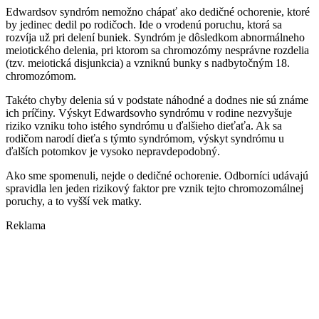
Edwardsov syndróm nemožno chápať ako dedičné ochorenie, ktoré
by jedinec dedil po rodičoch. Ide o vrodenú poruchu, ktorá sa
rozvíja už pri delení buniek. Syndróm je dôsledkom abnormálneho
meiotického delenia, pri ktorom sa chromozómy nesprávne rozdelia
(tzv. meiotická disjunkcia) a vzniknú bunky s nadbytočným 18.
chromozómom.
Takéto chyby delenia sú v podstate náhodné a dodnes nie sú známe
ich príčiny. Výskyt Edwardsovho syndrómu v rodine nezvyšuje
riziko vzniku toho istého syndrómu u ďalšieho dieťaťa. Ak sa
rodičom narodí dieťa s týmto syndrómom, výskyt syndrómu u
ďalších potomkov je vysoko nepravdepodobný.
Ako sme spomenuli, nejde o dedičné ochorenie. Odborníci udávajú
spravidla len jeden rizikový faktor pre vznik tejto chromozomálnej
poruchy, a to vyšší vek matky.
Reklama