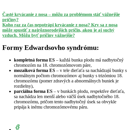
Časté krvácanie z nosa – môžu za problémom stáť vážnejšie
príčiny?
Koho raz za čas nepotrápi krvácanie z nosa? Krv sa z nosa
môže spustiť z najrôznorodejších príčin, akou je aj suchý
vzduch. Môžu byť príčiny vážnejšie?
Formy Edwardsovho syndrómu:
kompletná forma ES
– každá bunka plodu má nadbytočný
chromozóm na 18. chromozómovom páre,
mozaiková forma ES
– v tele dieťaťa sa nachádzajú bunky s
normálnym počtom chromozómov aj bunky s trizómiou 18.
chromozómu (pomer zdravých a abnormálnych buniek je
rozdielny),
parciálna forma ES
– v bunkách plodu, respektíve dieťaťa,
sa nachádza len menší alebo väčší úsek nadbytočného 18.
chromozómu, pričom tento nadbytočný úsek sa obvykle
pripája k inému chromozómovému páru.