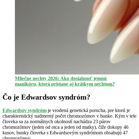
Mliečne nechty 2026: Ako dosiahnuť jemnú
manikúru, ktorá pristane aj krátkym nechtom?
Čo je Edwardsov syndróm?
Edwardsov syndróm
je vrodená genetická porucha, pre ktorú je
charakteristický nadmerný počet chromozómov v bunke. Kým v tele
človeka sa za normálnych okolností nachádza 23 párov
chromozómov (jeden od otca a jeden od matky), čiže dokopy 46
kusov, bunky človeka s Edwardsovým syndrómom obsahujú 47
chromozómov.