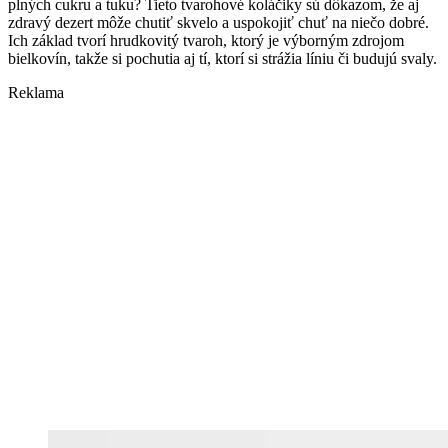
plných cukru a tuku? Tieto tvarohové koláčiky sú dôkazom, že aj
zdravý dezert môže chutiť skvelo a uspokojiť chuť na niečo dobré.
Ich základ tvorí hrudkovitý tvaroh, ktorý je výborným zdrojom
bielkovín, takže si pochutia aj tí, ktorí si strážia líniu či budujú svaly.
Reklama