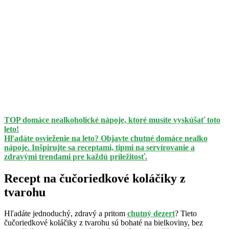
TOP domáce nealkoholické nápoje, ktoré musíte vyskúšať toto
leto!
Hľadáte osvieženie na leto? Objavte chutné domáce nealko
nápoje. Inšpirujte sa receptami, tipmi na servírovanie a
zdravými trendami pre každú príležitosť.
Recept na čučoriedkové koláčiky z
tvarohu
Hľadáte jednoduchý, zdravý a pritom
chutný dezert
? Tieto
čučoriedkové koláčiky z tvarohu sú bohaté na bielkoviny, bez