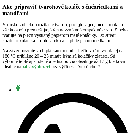
Ako pripraviť tvarohové koláče s čučoriedkami a
mandľami
V miske vidličkou roztlačte tvaroh, pridajte vajce, med a múku a
všetko spolu premiešajte, kým nevznikne kompaktné cesto. Z neho
tvarujte na plech vystlaný papierom malé koláčiky. Do stredu
každého koláčika urobte jamku a naplňte ju čučoriedkami.
Na záver posypte vrch plátkami mandlí. Pečte v rúre vyhriatej na
180 °C približne 20 –⁠ 25 minút, kým sú koláčiky zlatisté. Sú
výborné teplé aj studené a jedna porcia obsahuje až 17 g bielkovín –
ideálne na
zdravý dezert
bez výčitiek. Dobrú chuť!