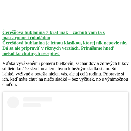
Čerešňová bublanina 7-krát inak – zachutí vám tá s
mascarpone i čokoládou
Čerešňová bublanina je letnou klasikou, ktorej nik nepovie nie.
Dá sa ale pripraviť v rôznych verziách. Prinášame hneď
niekoľko chutných receptov!
Vďaka vyváženému pomeru bielkovín, sacharidov a zdravých tukov
sú tieto koláče skvelou alternatívou k bežným sladkostiam. Sú
ľahké, výživné a potešia nielen vás, ale aj celú rodinu. Pripravte si
ich, keď máte chuť na niečo sladké – bez výčitiek, no s výnimočnou
chuťou.