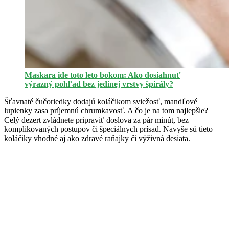
Maskara ide toto leto bokom: Ako dosiahnuť
výrazný pohľad bez jedinej vrstvy špirály?
Šťavnaté čučoriedky dodajú koláčikom sviežosť, mandľové
lupienky zasa príjemnú chrumkavosť. A čo je na tom najlepšie?
Celý dezert zvládnete pripraviť doslova za pár minút, bez
komplikovaných postupov či špeciálnych prísad. Navyše sú tieto
koláčiky vhodné aj ako zdravé raňajky či výživná desiata.