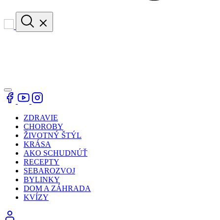
ZDRAVIE
CHOROBY
ŽIVOTNÝ ŠTÝL
KRÁSA
AKO SCHUDNÚŤ
RECEPTY
SEBAROZVOJ
BYLINKY
DOM A ZÁHRADA
KVÍZY