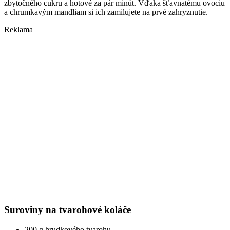
zbytočného cukru a hotové za pár minút. Vďaka šťavnatému ovociu
a chrumkavým mandliam si ich zamilujete na prvé zahryznutie.
Reklama
Suroviny na tvarohové koláče
200 g hrudkového tvarohu