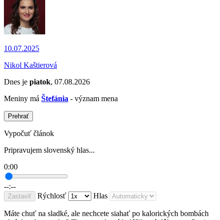
10.07.2025
Nikol Kaštierová
Dnes je
piatok
, 07.08.2026
Meniny má
Štefánia
- význam mena
Prehrať
Vypočuť článok
Pripravujem slovenský hlas...
0:00
--:--
Rýchlosť
Hlas
Zastaviť
Máte chuť na sladké, ale nechcete siahať po kalorických bombách