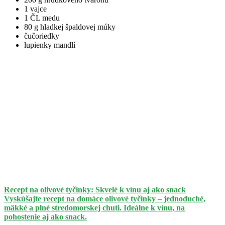
1 vajce
1 ČL medu
80 g hladkej špaldovej múky
čučoriedky
lupienky mandlí
Recept na olivové tyčinky: Skvelé k vínu aj ako snack
Vyskúšajte recept na domáce olivové tyčinky – jednoduché,
mäkké a plné stredomorskej chuti. Ideálne k vínu, na
pohostenie aj ako snack.