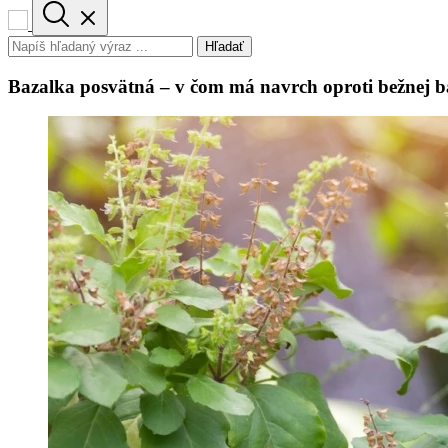
Hľadať
Bazalka posvätná – v čom má navrch oproti bežnej b