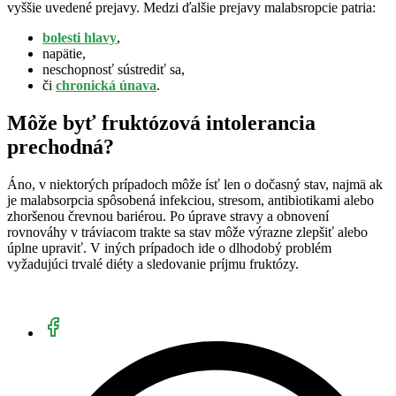
vyššie uvedené prejavy. Medzi ďalšie prejavy malabsropcie patria:
bolesti hlavy
,
napätie,
neschopnosť sústrediť sa,
či
chronická únava
.
Môže byť fruktózová intolerancia
prechodná?
Áno, v niektorých prípadoch môže ísť len o dočasný stav, najmä ak
je malabsorpcia spôsobená infekciou, stresom, antibiotikami alebo
zhoršenou črevnou bariérou. Po úprave stravy a obnovení
rovnováhy v tráviacom trakte sa stav môže výrazne zlepšiť alebo
úplne upraviť. V iných prípadoch ide o dlhodobý problém
vyžadujúci trvalé diéty a sledovanie príjmu fruktózy.