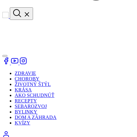
ZDRAVIE
CHOROBY
ŽIVOTNÝ ŠTÝL
KRÁSA
AKO SCHUDNÚŤ
RECEPTY
SEBAROZVOJ
BYLINKY
DOM A ZÁHRADA
KVÍZY