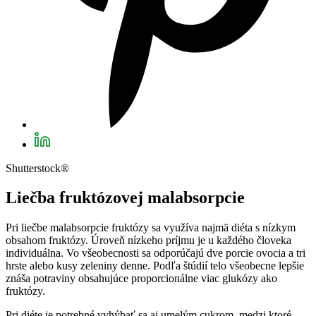
Shutterstock®
Liečba fruktózovej malabsorpcie
Pri liečbe malabsorpcie fruktózy sa využíva najmä diéta s nízkym
obsahom fruktózy. Úroveň nízkeho príjmu je u každého človeka
individuálna. Vo všeobecnosti sa odporúčajú dve porcie ovocia a tri
hrste alebo kusy zeleniny denne. Podľa štúdií telo všeobecne lepšie
znáša potraviny obsahujúce proporcionálne viac glukózy ako
fruktózy.
Pri diéte je potrebné vyhýbať sa aj umelým cukrom, medzi ktoré