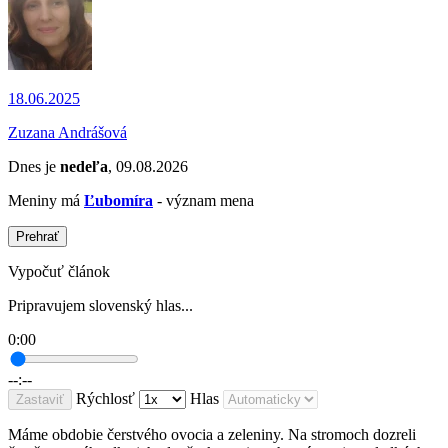
18.06.2025
Zuzana Andrášová
Dnes je
nedeľa
, 09.08.2026
Meniny má
Ľubomíra
- význam mena
Prehrať
Vypočuť článok
Pripravujem slovenský hlas...
0:00
--:--
Rýchlosť
Hlas
Zastaviť
Máme obdobie čerstvého ovocia a zeleniny. Na stromoch dozreli