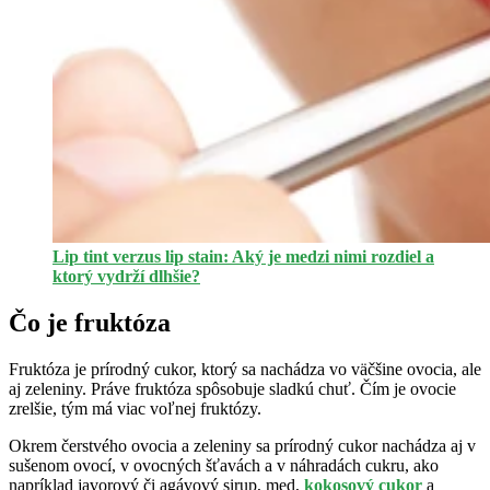
Lip tint verzus lip stain: Aký je medzi nimi rozdiel a
ktorý vydrží dlhšie?
Čo je fruktóza
Fruktóza je prírodný cukor, ktorý sa nachádza vo väčšine ovocia, ale
aj zeleniny. Práve fruktóza spôsobuje sladkú chuť. Čím je ovocie
zrelšie, tým má viac voľnej fruktózy.
Okrem čerstvého ovocia a zeleniny sa prírodný cukor nachádza aj v
sušenom ovocí, v ovocných šťavách a v náhradách cukru, ako
napríklad javorový či agávový sirup, med,
kokosový cukor
a