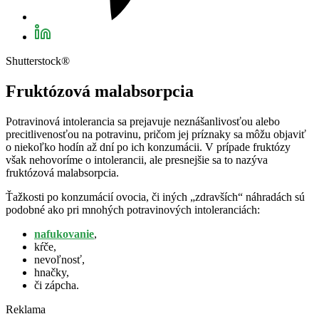
Shutterstock®
Fruktózová malabsorpcia
Potravinová intolerancia sa prejavuje neznášanlivosťou alebo
precitlivenosťou na potravinu, pričom jej príznaky sa môžu objaviť
o niekoľko hodín až dní po ich konzumácii. V prípade fruktózy
však nehovoríme o intolerancii, ale presnejšie sa to nazýva
fruktózová malabsorpcia.
Ťažkosti po konzumácií ovocia, či iných „zdravších“ náhradách sú
podobné ako pri mnohých potravinových intoleranciách:
nafukovanie
,
kŕče,
nevoľnosť,
hnačky,
či zápcha.
Reklama