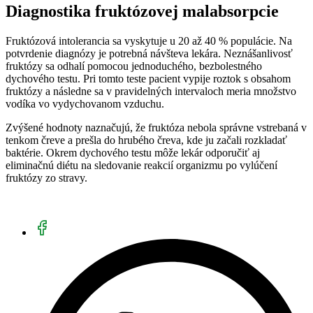
Diagnostika fruktózovej malabsorpcie
Fruktózová intolerancia sa vyskytuje u 20 až 40 % populácie. Na
potvrdenie diagnózy je potrebná návšteva lekára. Neznášanlivosť
fruktózy sa odhalí pomocou jednoduchého, bezbolestného
dychového testu. Pri tomto teste pacient vypije roztok s obsahom
fruktózy a následne sa v pravidelných intervaloch meria množstvo
vodíka vo vydychovanom vzduchu.
Zvýšené hodnoty naznačujú, že fruktóza nebola správne vstrebaná v
tenkom čreve a prešla do hrubého čreva, kde ju začali rozkladať
baktérie. Okrem dychového testu môže lekár odporučiť aj
eliminačnú diétu na sledovanie reakcií organizmu po vylúčení
fruktózy zo stravy.