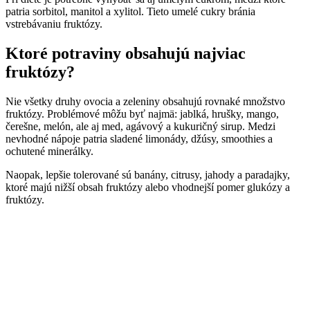
patria sorbitol, manitol a xylitol. Tieto umelé cukry bránia
vstrebávaniu fruktózy.
Ktoré potraviny obsahujú najviac
fruktózy?
Nie všetky druhy ovocia a zeleniny obsahujú rovnaké množstvo
fruktózy. Problémové môžu byť najmä: jablká, hrušky, mango,
čerešne, melón, ale aj med, agávový a kukuričný sirup. Medzi
nevhodné nápoje patria sladené limonády, džúsy, smoothies a
ochutené minerálky.
Naopak, lepšie tolerované sú banány, citrusy, jahody a paradajky,
ktoré majú nižší obsah fruktózy alebo vhodnejší pomer glukózy a
fruktózy.