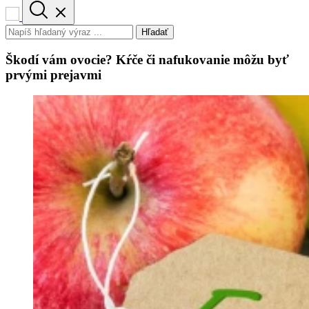
Hľadať
Škodí vám ovocie? Kŕče či nafukovanie môžu byť
prvými prejavmi