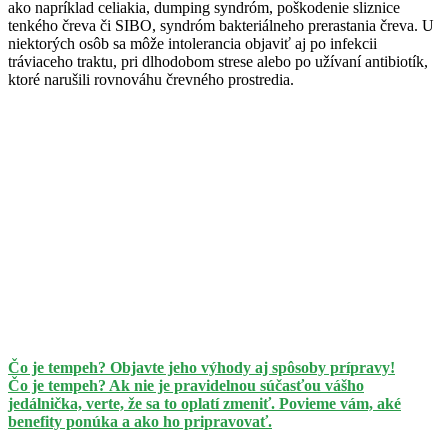
ako napríklad celiakia, dumping syndróm, poškodenie sliznice
tenkého čreva či SIBO, syndróm bakteriálneho prerastania čreva. U
niektorých osôb sa môže intolerancia objaviť aj po infekcii
tráviaceho traktu, pri dlhodobom strese alebo po užívaní antibiotík,
ktoré narušili rovnováhu črevného prostredia.
Čo je tempeh? Objavte jeho výhody aj spôsoby prípravy!
Čo je tempeh? Ak nie je pravidelnou súčasťou vášho
jedálnička, verte, že sa to oplatí zmeniť. Povieme vám, aké
benefity ponúka a ako ho pripravovať.