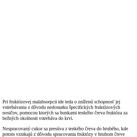
Pri fruktózovej malabsorpcii ide teda o zníženú schopnosť jej
vstrebávania z dôvodu nedostatku špecifických fruktózových
nosičov, pomocou ktorých sa bunkami tenkého čreva fruktóza za
bežných okolnosti vstrebáva do krvi.
Nespracovaný cukor sa presúva z tenkého čreva do hrubého, kde
potom vznikajú z dôvodu spracovania fruktózy v hrubom čreve