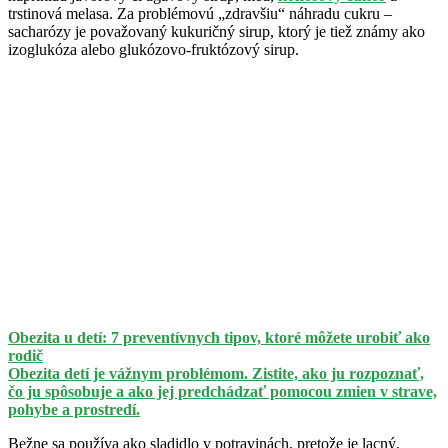
trstinová melasa. Za problémovú „zdravšiu“ náhradu cukru –
sacharózy je považovaný kukuričný sirup, ktorý je tiež známy ako
izoglukóza alebo glukózovo-fruktózový sirup.
Obezita u detí: 7 preventívnych tipov, ktoré môžete urobiť ako
rodič
Obezita detí je vážnym problémom. Zistite, ako ju rozpoznať,
čo ju spôsobuje a ako jej predchádzať pomocou zmien v strave,
pohybe a prostredí.
Bežne sa používa ako sladidlo v potravinách, pretože je lacný.