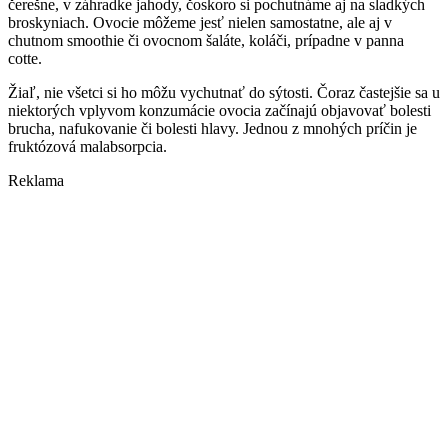
čerešne, v záhradke jahody, čoskoro si pochutnáme aj na sladkých
broskyniach. Ovocie môžeme jesť nielen samostatne, ale aj v
chutnom smoothie či ovocnom šaláte, koláči, prípadne v panna
cotte.
Žiaľ, nie všetci si ho môžu vychutnať do sýtosti. Čoraz častejšie sa u
niektorých vplyvom konzumácie ovocia začínajú objavovať bolesti
brucha, nafukovanie či bolesti hlavy. Jednou z mnohých príčin je
fruktózová malabsorpcia.
Reklama