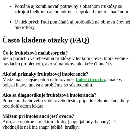
Pomáha aj kombinovať potraviny s obsahom fruktózy so
zdrojmi bielkovín alebo tukov – napríklad jogurt s banánom.
U niektorých ľudí pomáhajú aj probiotiká na obnovu črevnej
mikroflóry.
Často kladené otázky (FAQ)
Čo je fruktózová malabsorpcia?
Ide o poruchu vstrebávania fruktózy v tenkom čreve, ktorá vedie k
tráviacim problémom, ako sú nafukovanie, kŕče či hnačky.
Aké sú príznaky fruktózovej intolerancie?
Medzi najčastejšie patria nafukovanie,
bolesti brucha
, hnačky,
bolesti hlavy, únava a problémy so sústredením.
Ako sa diagnostikuje fruktózová intolerancia?
Pomocou dychového vodíkového testu, prípadne eliminačnej diéty
pod dohľadom lekára.
Môžem pri intolerancii jesť ovocie?
Áno, ale opatrne – niektoré druhy (napr. jahody, banány) sú
vhodnejšie než iné (napr. jablká, hrušky).