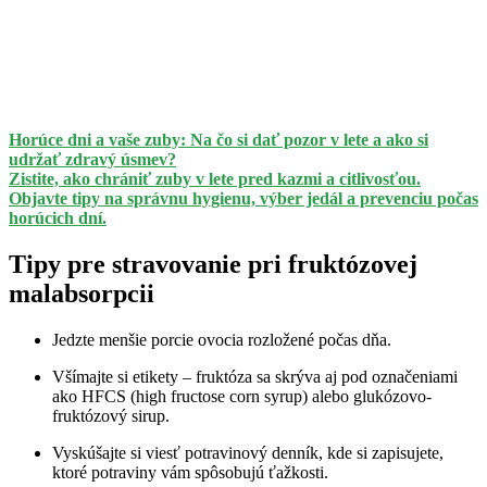
Horúce dni a vaše zuby: Na čo si dať pozor v lete a ako si
udržať zdravý úsmev?
Zistite, ako chrániť zuby v lete pred kazmi a citlivosťou.
Objavte tipy na správnu hygienu, výber jedál a prevenciu počas
horúcich dní.
Tipy pre stravovanie pri fruktózovej
malabsorpcii
Jedzte menšie porcie ovocia rozložené počas dňa.
Všímajte si etikety – fruktóza sa skrýva aj pod označeniami
ako HFCS (high fructose corn syrup) alebo glukózovo-
fruktózový sirup.
Vyskúšajte si viesť potravinový denník, kde si zapisujete,
ktoré potraviny vám spôsobujú ťažkosti.