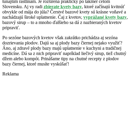
tunajším rastlinám. Je rozšírená prakticky po takmer celom
Slovensku. Aj vy radi
zbierate kvety bazy
, ktoré začínajú kvitnúť
obvykle od mája do júla? Čerstvé bazové kvety sú krásne voňavé a
nachádzajú široké uplatnenie. Čaj z kvetov,
vyprážané kvety bazy
,
bazový sirup – to a mnoho ďalšieho sa dá z nazbieraných kvetov
pripraviť.
Po sezóne bazových kvetov však zakrátko prichádza aj sezóna
dozrievania plodov. Dajú sa aj plody bazy čiernej nejako využiť?
Áno, aj zdravé plody bazy majú uplatnenie v kuchyni a tradičnej
medicíne. Dá sa z nich pripraviť napríklad liečivý sirup, tiež chutný
džem alebo kompót. Prinášame tipy na chutné recepty z plodov
bazy čiernej, ktoré musíte vyskúšať!
Reklama