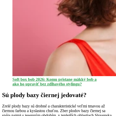
Soft box bob 2026: Komu pristane mäkký bob a
ako ho upraviť bez zdĺhavého stylingu?
Sú plody bazy čiernej jedovaté?
Zrelé plody bazy sú drobné a charakteristické veľmi tmavou až
čiernou farbou a kyslastou chuťou. Zber plodov bazy čiernej sa
spája najmä s jesenným obdobím, v teplejších oblastiach Slovenska