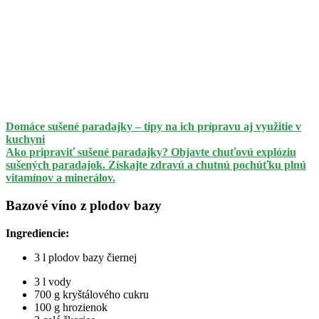
Domáce sušené paradajky – tipy na ich prípravu aj využitie v
kuchyni
Ako pripraviť sušené paradajky? Objavte chuťovú explóziu
sušených paradajok. Získajte zdravú a chutnú pochúťku plnú
vitamínov a minerálov.
Bazové víno z plodov bazy
Ingrediencie:
3 l plodov bazy čiernej
3 l vody
700 g kryštálového cukru
100 g hrozienok