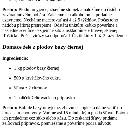
Postup:
Plodu umyjeme, zbavíme stopiek a naložíme do čistého
zaváraninového pohára. Zalejeme ich alkoholom a poriadne
uzavrieme. Necháme macerovať asi 4 až 5 týždňov. Počas toho
nádobu párkrát pretrepeme. Odstátu tinktúru krátko povaríme a
následne scedíme cez jemné sito a uskladníme v tmavej sklenej
fľaštičke. Počas virózy sa odporúča 1 ČL tinktúry 1 až 2 razy denne.
Domáce želé z plodov bazy čiernej
Ingrediencie:
1 kg plodov bazy čiernej
500 g kryštálového cukru
šťava z 2 citrónov
1 balíček želírovacieho prípravku
Postup:
Bobule bazy umyjeme, zbavíme stopiek a dáme variť do
hrnca s trochou vody. Varíme asi 15 minút, kým pustia šťavu. Potom
ich pretlačíme cez sitko alebo gázu. Do získanej šťavy pridáme
želírovací prípravok, premiešame a povaríme podľa návodu.