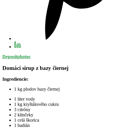
Depositphotos
Domáci sirup z bazy čiernej
Ingrediencie:
1 kg plodov bazy čiernej
1 liter vody
1 kg kryštálového cukru
3 citróny
2 klinčeky
1 celá škorica
1 badián