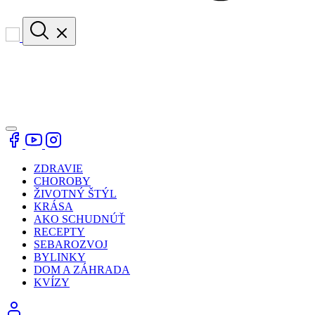
ZDRAVIE
CHOROBY
ŽIVOTNÝ ŠTÝL
KRÁSA
AKO SCHUDNÚŤ
RECEPTY
SEBAROZVOJ
BYLINKY
DOM A ZÁHRADA
KVÍZY