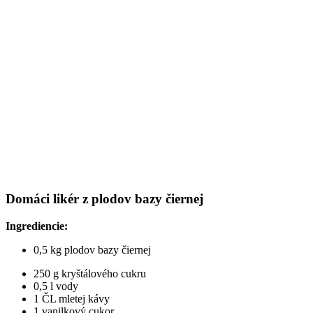
Domáci likér z plodov bazy čiernej
Ingrediencie:
0,5 kg plodov bazy čiernej
250 g kryštálového cukru
0,5 l vody
1 ČL mletej kávy
1 vanilkový cukor