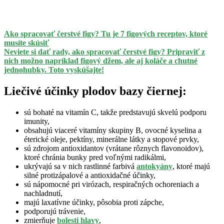
Ako spracovať čerstvé figy? Tu je 7 figových receptov, ktoré
musíte skúsiť
Neviete si dať rady, ako spracovať čerstvé figy? Pripraviť z
nich možno napríklad figový džem, ale aj koláče a chutné
jednohubky. Toto vyskúšajte!
Liečivé účinky plodov bazy čiernej:
sú bohaté na vitamín C, takže predstavujú skvelú podporu
imunity,
obsahujú viaceré vitamíny skupiny B, ovocné kyselina a
éterické oleje, pektíny, minerálne látky a stopové prvky,
sú zdrojom antioxidantov (vrátane rôznych flavonoidov),
ktoré chránia bunky pred voľnými radikálmi,
ukrývajú sa v nich rastlinné farbivá
antokyány
, ktoré majú
silné protizápalové a antioxidačné účinky,
sú nápomocné pri virózach, respiračných ochoreniach a
nachladnutí,
majú laxatívne účinky, pôsobia proti zápche,
podporujú trávenie,
zmierňuje
bolesti hlavy
,