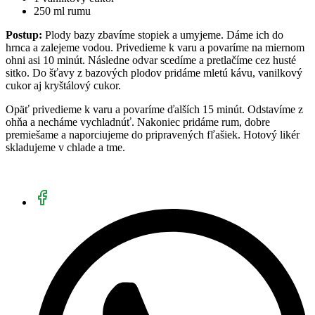
250 ml rumu
Postup:
Plody bazy zbavíme stopiek a umyjeme. Dáme ich do
hrnca a zalejeme vodou. Privedieme k varu a povaríme na miernom
ohni asi 10 minút. Následne odvar scedíme a pretlačíme cez husté
sitko. Do šťavy z bazových plodov pridáme mletú kávu, vanilkový
cukor aj kryštálový cukor.
Opäť privedieme k varu a povaríme ďalších 15 minút. Odstavíme z
ohňa a necháme vychladnúť. Nakoniec pridáme rum, dobre
premiešame a naporciujeme do pripravených fľašiek. Hotový likér
skladujeme v chlade a tme.