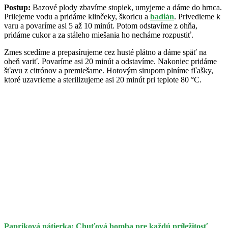
Postup:
Bazové plody zbavíme stopiek, umyjeme a dáme do hrnca.
Prilejeme vodu a pridáme klinčeky, škoricu a
badián
. Privedieme k
varu a povaríme asi 5 až 10 minút. Potom odstavíme z ohňa,
pridáme cukor a za stáleho miešania ho necháme rozpustiť.
Zmes scedíme a prepasírujeme cez husté plátno a dáme späť na
oheň variť. Povaríme asi 20 minút a odstavíme. Nakoniec pridáme
šťavu z citrónov a premiešame. Hotovým sirupom plníme fľašky,
ktoré uzavrieme a sterilizujeme asi 20 minút pri teplote 80 °C.
Papriková nátierka: Chuťová bomba pre každú príležitosť