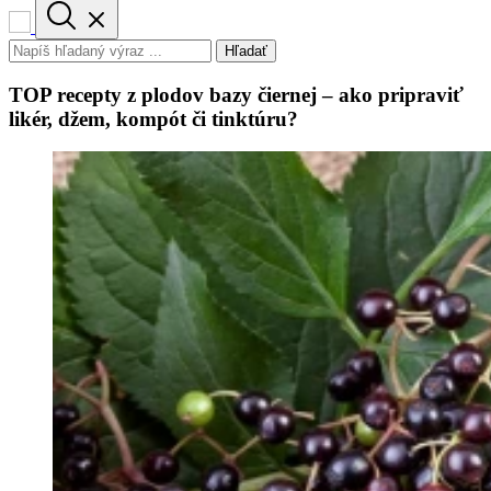
Hľadať
TOP recepty z plodov bazy čiernej – ako pripraviť
likér, džem, kompót či tinktúru?