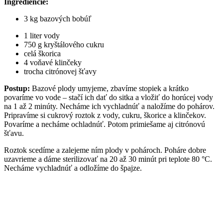
Ingrediencie:
3 kg bazových bobúľ
1 liter vody
750 g kryštálového cukru
celá škorica
4 voňavé klinčeky
trocha citrónovej šťavy
Postup:
Bazové plody umyjeme, zbavíme stopiek a krátko
povaríme vo vode – stačí ich dať do sitka a vložiť do horúcej vody
na 1 až 2 minúty. Necháme ich vychladnúť a naložíme do pohárov.
Pripravíme si cukrový roztok z vody, cukru, škorice a klinčekov.
Povaríme a necháme ochladnúť. Potom primiešame aj citrónovú
šťavu.
Roztok scedíme a zalejeme ním plody v pohároch. Poháre dobre
uzavrieme a dáme sterilizovať na 20 až 30 minút pri teplote 80 °C.
Necháme vychladnúť a odložíme do špajze.