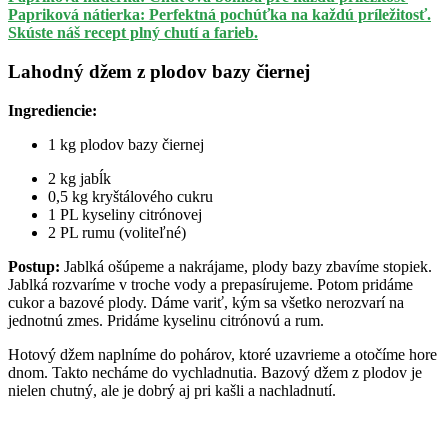
Papriková nátierka: Perfektná pochúťka na každú príležitosť.
Skúste náš recept plný chutí a farieb.
Lahodný džem z plodov bazy čiernej
Ingrediencie:
1 kg plodov bazy čiernej
2 kg jabĺk
0,5 kg kryštálového cukru
1 PL kyseliny citrónovej
2 PL rumu (voliteľné)
Postup:
Jablká ošúpeme a nakrájame, plody bazy zbavíme stopiek.
Jablká rozvaríme v troche vody a prepasírujeme. Potom pridáme
cukor a bazové plody. Dáme variť, kým sa všetko nerozvarí na
jednotnú zmes. Pridáme kyselinu citrónovú a rum.
Hotový džem naplníme do pohárov, ktoré uzavrieme a otočíme hore
dnom. Takto necháme do vychladnutia. Bazový džem z plodov je
nielen chutný, ale je dobrý aj pri kašli a nachladnutí.