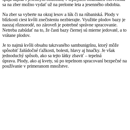
sa na zber možno vydať už na prelome leta a jesenného obdobia.
Na zber sa vyberte na okraj lesov a lúk či na rúbaniská. Plody v
blízkosti ciest kvôli znečisteniu nezbierajte. Využitie plodov bazy je
naozaj rôznorodé, no zároveň je potrebné správne spracovanie.
Netreba zabúdať na to, že časti bazy čiernej sú mierne jedovaté, a to
vrátane plodov.
Je to najmä kvôli obsahu takzvaného sambunigrínu, ktorý môže
spôsobiť žalúdočné ťažkosti, bolesti, hlavy aj hnačky. Je však
jednoduchý spôsob, ako sa tejto látky zbaviť – tepelná
úprava. Plody, ako aj kvety, sú po tepelnom spracovaní bezpečné na
používanie v primeranom množstve.