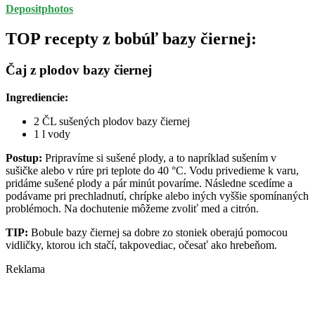
Depositphotos
TOP recepty z bobúľ bazy čiernej:
Čaj z plodov bazy čiernej
Ingrediencie:
2 ČL sušených plodov bazy čiernej
1 l vody
Postup:
Pripravíme si sušené plody, a to napríklad sušením v
sušičke alebo v rúre pri teplote do 40 °C. Vodu privedieme k varu,
pridáme sušené plody a pár minút povaríme. Následne scedíme a
podávame pri prechladnutí, chrípke alebo iných vyššie spomínaných
problémoch. Na dochutenie môžeme zvoliť med a citrón.
TIP:
Bobule bazy čiernej sa dobre zo stoniek oberajú pomocou
vidličky, ktorou ich stačí, takpovediac, očesať ako hrebeňom.
Reklama