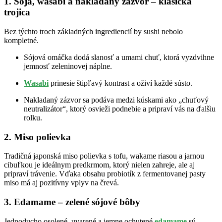
1. Sója, wasabi a nakladaný zázvor – klasická
trojica
Bez týchto troch základných ingrediencií by sushi nebolo
kompletné.
Sójová omáčka dodá slanosť a umami chuť, ktorá vyzdvihne
jemnosť zeleninovej náplne.
Wasabi
prinesie štipľavý kontrast a oživí každé sústo.
Nakladaný zázvor sa podáva medzi kúskami ako „chuťový
neutralizátor“, ktorý osvieži podnebie a pripraví vás na ďalšiu
rolku.
2. Miso polievka
Tradičná japonská miso polievka s tofu, wakame riasou a jarnou
cibuľkou je ideálnym predkrmom, ktorý nielen zahreje, ale aj
pripraví trávenie. Vďaka obsahu probiotík z fermentovanej pasty
miso má aj pozitívny vplyv na črevá.
3. Edamame – zelené sójové bôby
Jednoducho osolené, uvarené a jemne ochutené
edamame
sú