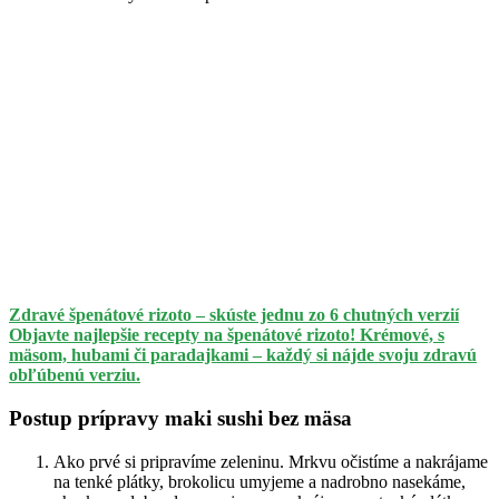
Zdravé špenátové rizoto – skúste jednu zo 6 chutných verzií
Objavte najlepšie recepty na špenátové rizoto! Krémové, s
mäsom, hubami či paradajkami – každý si nájde svoju zdravú
obľúbenú verziu.
Postup prípravy maki sushi bez mäsa
Ako prvé si pripravíme zeleninu. Mrkvu očistíme a nakrájame
na tenké plátky, brokolicu umyjeme a nadrobno nasekáme,