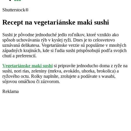
Shutterstock®
Recept na vegetariánske maki sushi
Sushi je pôvodne jednoduché jedlo roľníkov, ktoré vzniklo ako
spôsob uchovávania rýb v kyslej ryži. Dnes je to celosvetovo
uznávaná delikatesa. Vegetariánske verzie sú populárne v mnohých
západných krajinách, kde si ľudia sushi prispôsobujú podľa svojich
chutí a preferencií.
Vegetariánske maki sushi
si pripravíte jednoducho doma z ryže na
sushi, nori rias, zeleniny (mrkva, avokádo, uhorka, brokolica) a
ryžového octu. Rolky naplníte, zrolujete a podávate s wasabi,
sójovou omáčkou či zázvorom.
Reklama