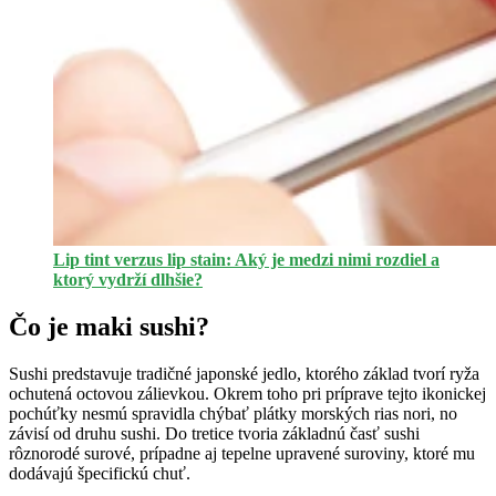
Lip tint verzus lip stain: Aký je medzi nimi rozdiel a
ktorý vydrží dlhšie?
Čo je maki sushi?
Sushi predstavuje tradičné japonské jedlo, ktorého základ tvorí ryža
ochutená octovou zálievkou. Okrem toho pri príprave tejto ikonickej
pochúťky nesmú spravidla chýbať plátky morských rias nori, no
závisí od druhu sushi. Do tretice tvoria základnú časť sushi
rôznorodé surové, prípadne aj tepelne upravené suroviny, ktoré mu
dodávajú špecifickú chuť.