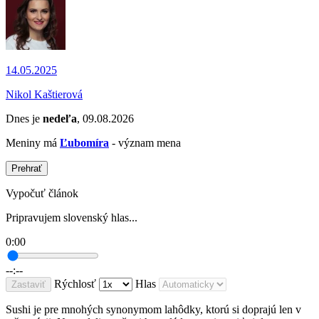
14.05.2025
Nikol Kaštierová
Dnes je
nedeľa
, 09.08.2026
Meniny má
Ľubomíra
- význam mena
Prehrať
Vypočuť článok
Pripravujem slovenský hlas...
0:00
--:--
Rýchlosť
Hlas
Zastaviť
Sushi je pre mnohých synonymom lahôdky, ktorú si doprajú len v