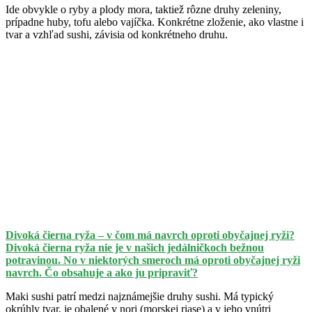
Ide obvykle o ryby a plody mora, taktiež rôzne druhy zeleniny,
prípadne huby, tofu alebo vajíčka. Konkrétne zloženie, ako vlastne i
tvar a vzhľad sushi, závisia od konkrétneho druhu.
Divoká čierna ryža – v čom má navrch oproti obyčajnej ryži?
Divoká čierna ryža nie je v našich jedálničkoch bežnou
potravinou. No v niektorých smeroch má oproti obyčajnej ryži
navrch. Čo obsahuje a ako ju pripraviť?
Maki sushi patrí medzi najznámejšie druhy sushi. Má typický
okrúhly tvar, je obalené v nori (morskej riase) a v jeho vnútri