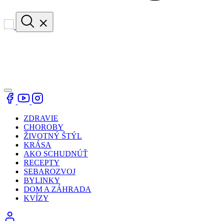
ZDRAVIE
CHOROBY
ŽIVOTNÝ ŠTÝL
KRÁSA
AKO SCHUDNÚŤ
RECEPTY
SEBAROZVOJ
BYLINKY
DOM A ZÁHRADA
KVÍZY