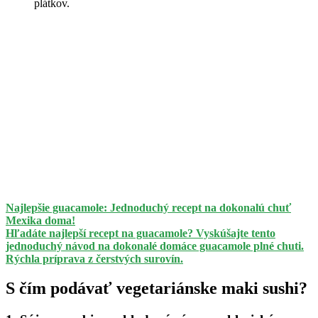
plátkov.
Najlepšie guacamole: Jednoduchý recept na dokonalú chuť
Mexika doma!
Hľadáte najlepší recept na guacamole? Vyskúšajte tento
jednoduchý návod na dokonalé domáce guacamole plné chuti.
Rýchla príprava z čerstvých surovín.
S čím podávať vegetariánske maki sushi?