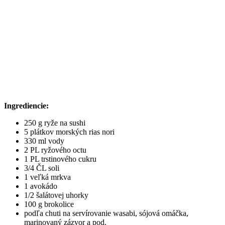
Ingrediencie:
250 g ryže na sushi
5 plátkov morských rias nori
330 ml vody
2 PL ryžového octu
1 PL trstinového cukru
3/4 ČL soli
1 veľká mrkva
1 avokádo
1/2 šalátovej uhorky
100 g brokolice
podľa chuti na servírovanie wasabi, sójová omáčka,
marinovaný zázvor a pod.