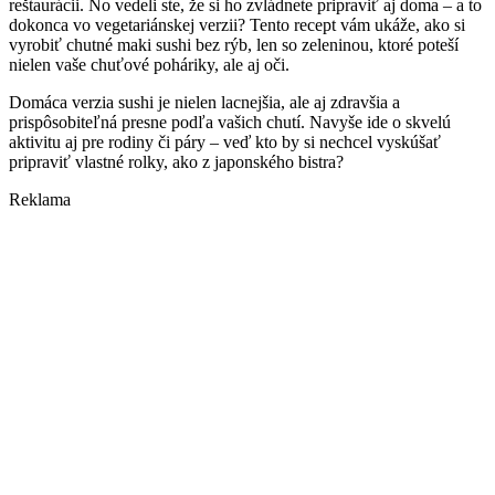
reštaurácii. No vedeli ste, že si ho zvládnete pripraviť aj doma – a to
dokonca vo vegetariánskej verzii? Tento recept vám ukáže, ako si
vyrobiť chutné maki sushi bez rýb, len so zeleninou, ktoré poteší
nielen vaše chuťové poháriky, ale aj oči.
Domáca verzia sushi je nielen lacnejšia, ale aj zdravšia a
prispôsobiteľná presne podľa vašich chutí. Navyše ide o skvelú
aktivitu aj pre rodiny či páry – veď kto by si nechcel vyskúšať
pripraviť vlastné rolky, ako z japonského bistra?
Reklama