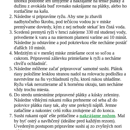
uhorku podobne len umyjeme a nakrájame na tenké plátky a
dužinu z avokáda buď rovnako nakrájame na plátky, alebo ho
roztlačíme na kašu.
Následne si pripravíme ryžu. Aby sme ju zbavili
nadbytočného škrobu, pod tečúcou vodou ju v miske
premývame dovtedy, kým z nej nebude stekať len čistá voda.
Scedenú premytú ryži v hrnci zalejeme 330 ml studenej vody,
privedieme k varu a na miernom plameni varíme asi 10 minút.
Následne ju odstavíme a pod pokrievkou ešte necháme postáť
ďalších 10 minút.
Medzitým si v menšej miske zmiešame ocot so soľou a
cukrom. Pripravenú zálievku primiešame k ryži a necháme
chvíľu ochladnúť.
Následne môžeme začať pripravovať samotné sushi. Plátok
riasy položíme lesklou stranou nadol na rolovaciu podložku a
navrstvíme na ňu vychladnutú ryžu, ktorú rukou uhladíme.
Ryžu však neroztierame až k hornému okraju, tam necháme
vždy trochu miesta.
Do stredu umiestníme pripravené plátky a kúsky zeleniny.
Následne vlhkými rukami rolku prehneme od seba až do
polovice plátku riasy tak, aby sme prekryli náplň. Jemne
zatlačíme a nakoniec celú rolku zrolujeme až do konca.
Sushi rukami opäť ešte pritlačíme a
nakrájame nožom
. Mal
by byť ostrý a navlhčený (ideálne pred každým rezom).
Uvedeným postupom pripravíme sushi aj zo zvyšných nori