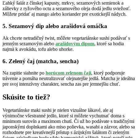
Ľahký šalát z čínskej kapusty, mrkvy, sezamových semienok a
zálievky z ryžového octu a sezamového oleja dodá jedlu sviežosť.
Môžete pridať aj mango alebo koriander pre exotickejší nádych.
5. Sezamový dip alebo arašidová omáčka
Ak chcete netradičný twist, môžete vegetariánske sushi podávať s
jemným sezamovým alebo
arašidovým dipom
, ktoré sa hodia
najmä k avokádu, tofu alebo uhorke.
6. Zelený čaj (matcha, sencha)
Na zapitie siahnite po
horúcom zelenom čaji
, ktorý podporuje
trávenie a pomáha neutralizovať olejnatejšie jedlá. Matcha je ideálna
pre svoj intenzívny charakter, sencha zas pre jemnejšiu chuť.
Skúsite to tiež?
Vegetariánske maki sushi je nielen vizuálne lákavé, ale aj
výnimočne všestranné jedlo, ktoré si môžete vychutnať doma s
minimom surovín a maximom chutí. Či už ho podávate s tradičnými
japonskými doplnkami ako miso polievka, wasabi a zázvor, alebo sa
rozhodnete pre kreatívnejší prístup s ázijským šalátom či zeleným
čajom, výsledkom bude vždy harmonický zážitok, ktorý poteší telo