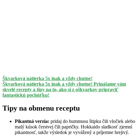
Škvarková nátierka 5x inak a vždy chutne!
Škvarková nátierka 5x inak a vždy chutne! Prinášame vám
skvelé recepty a tipy na to, ako si z oškvarkov pripraviť
fantastickú pochúťku!
Tipy na obmenu receptu
Pikantná verzia:
pridaj do hummusu štipku čili vločiek alebo
malý kúsok čerstvej čili papričky. Hokkaido sladkosť zjemní
pikantnosť, takže výsledok je vyvážený a príjemne hrejivý.