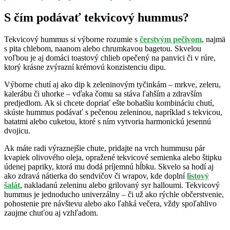
S čím podávať tekvicový hummus?
Tekvicový hummus si výborne rozumie s
čerstvým pečivom
, najmä
s pita chlebom, naanom alebo chrumkavou bagetou. Skvelou
voľbou je aj domáci toastový chlieb opečený na panvici či v rúre,
ktorý krásne zvýrazní krémovú konzistenciu dipu.
Výborne chutí aj ako dip k zeleninovým tyčinkám – mrkve, zeleru,
kalerábu či uhorke – vďaka čomu sa stáva ľahším a zdravším
predjedlom. Ak si chcete dopriať ešte bohatšiu kombináciu chutí,
skúste hummus podávať s pečenou zeleninou, napríklad s tekvicou,
batatmi alebo cuketou, ktoré s ním vytvoria harmonickú jesennú
dvojicu.
Ak máte radi výraznejšie chute, pridajte na vrch hummusu pár
kvapiek olivového oleja, opražené tekvicové semienka alebo štipku
údenej papriky, ktorá mu dodá príjemnú hĺbku. Skvelo sa hodí aj
ako zdravá nátierka do sendvičov či wrapov, kde doplní
listový
šalát
, nakladanú zeleninu alebo grilovaný syr halloumi. Tekvicový
hummus je jednoducho univerzálny – či už ako rýchle občerstvenie,
pohostenie pre návštevu alebo ako ľahká večera, vždy spoľahlivo
zaujme chuťou aj vzhľadom.