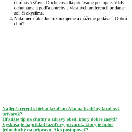
citrónovú šťavu. Dochucovadlá pridávame postupne. Vždy
ochutnáme a podľa potreby a vlastných preferencií pridáme
soľ či okyslíme.
Nakoniec dôkladne rozmixujeme a môžeme podávať. Dobrú
chuť!
Najlepší recept s bielou fazuľou: Ako na tradičný fazuľový
prívarok?
Hľadáte tip na chutný a zdravý obed, ktorý dobre zasýti?
Vyskúšajte napríklad fazuľový prívarok, ktorý je úplne
jednoduchý na prípravu. Ako postupovať?