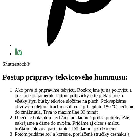
Shutterstock®
Postup prípravy tekvicového hummusu:
Ako prvé si pripravíme tekvicu. Rozkrojíme ju na polovicu a
očistíme od jadierok. Potom polovičky ešte prekrojíme a
všetky štyri kúsky tekvice uložíme na plech. Pokvapkáme
olivovým olejom, trochu osolíme a pri teplote 180 °C pečieme
do zmäknutia. Trvá to maximálne 30 minút.
Upečené hokkaido necháme ochladnúť, podľa potreby ešte
nakrájame a dáme do mixéra. Pridáme aj cícer s malou
troškou nálevu a pastu tahini. Dôkladne rozmixujeme.
Potom pridáme soľ a korenie, pretlačené strúčiky cesnaku a