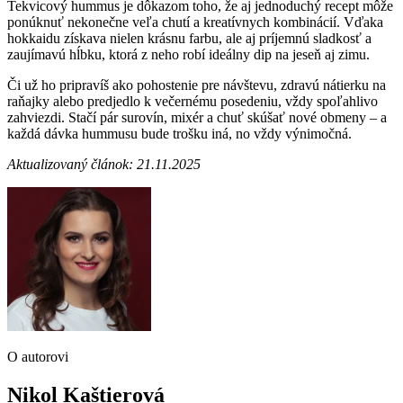
Tekvicový hummus je dôkazom toho, že aj jednoduchý recept môže
ponúknuť nekonečne veľa chutí a kreatívnych kombinácií. Vďaka
hokkaidu získava nielen krásnu farbu, ale aj príjemnú sladkosť a
zaujímavú hĺbku, ktorá z neho robí ideálny dip na jeseň aj zimu.
Či už ho pripravíš ako pohostenie pre návštevu, zdravú nátierku na
raňajky alebo predjedlo k večernému posedeniu, vždy spoľahlivo
zahviezdi. Stačí pár surovín, mixér a chuť skúšať nové obmeny – a
každá dávka hummusu bude trošku iná, no vždy výnimočná.
Aktualizovaný článok: 21.11.2025
O autorovi
Nikol Kaštierová