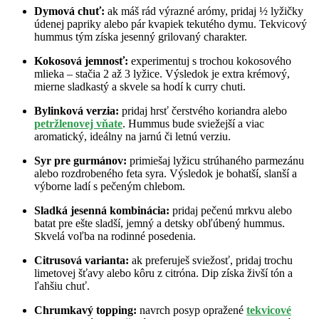
Dymová chuť:
ak máš rád výrazné arómy, pridaj ½ lyžičky
údenej papriky alebo pár kvapiek tekutého dymu. Tekvicový
hummus tým získa jesenný grilovaný charakter.
Kokosová jemnosť:
experimentuj s trochou kokosového
mlieka – stačia 2 až 3 lyžice. Výsledok je extra krémový,
mierne sladkastý a skvele sa hodí k curry chuti.
Bylinková verzia:
pridaj hrsť čerstvého koriandra alebo
petržlenovej vňate
. Hummus bude sviežejší a viac
aromatický, ideálny na jarnú či letnú verziu.
Syr pre gurmánov:
primiešaj lyžicu strúhaného parmezánu
alebo rozdrobeného feta syra. Výsledok je bohatší, slanší a
výborne ladí s pečeným chlebom.
Sladká jesenná kombinácia:
pridaj pečenú mrkvu alebo
batat pre ešte sladší, jemný a detsky obľúbený hummus.
Skvelá voľba na rodinné posedenia.
Citrusová varianta:
ak preferuješ sviežosť, pridaj trochu
limetovej šťavy alebo kôru z citróna. Dip získa živší tón a
ľahšiu chuť.
Chrumkavý topping:
navrch posyp opražené
tekvicové