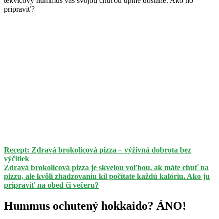
tekvicový hummus vás svojou chuťou úplne dostane. Ako ho
pripraviť?
Recept: Zdravá brokolicová pizza – výživná dobrota bez
výčitiek
Zdravá brokolicová pizza je skvelou voľbou, ak máte chuť na
pizzu, ale kvôli zhadzovaniu kíl počítate každú kalóriu. Ako ju
pripraviť na obed či večeru?
Hummus ochutený hokkaido? ÁNO!