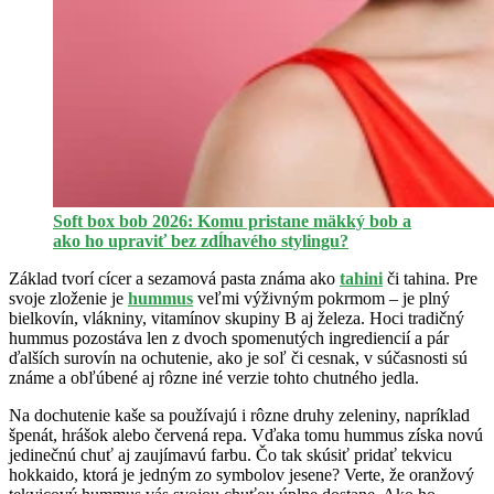
Soft box bob 2026: Komu pristane mäkký bob a
ako ho upraviť bez zdĺhavého stylingu?
Základ tvorí cícer a sezamová pasta známa ako
tahini
či tahina. Pre
svoje zloženie je
hummus
veľmi výživným pokrmom – je plný
bielkovín, vlákniny, vitamínov skupiny B aj železa. Hoci tradičný
hummus pozostáva len z dvoch spomenutých ingrediencií a pár
ďalších surovín na ochutenie, ako je soľ či cesnak, v súčasnosti sú
známe a obľúbené aj rôzne iné verzie tohto chutného jedla.
Na dochutenie kaše sa používajú i rôzne druhy zeleniny, napríklad
špenát, hrášok alebo červená repa. Vďaka tomu hummus získa novú
jedinečnú chuť aj zaujímavú farbu. Čo tak skúsiť pridať tekvicu
hokkaido, ktorá je jedným zo symbolov jesene? Verte, že oranžový