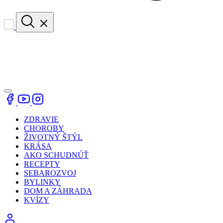
ZDRAVIE
CHOROBY
ŽIVOTNÝ ŠTÝL
KRÁSA
AKO SCHUDNÚŤ
RECEPTY
SEBAROZVOJ
BYLINKY
DOM A ZÁHRADA
KVÍZY