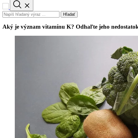
Hľadať
Aký je význam vitamínu K? Odhaľte jeho nedostatok 