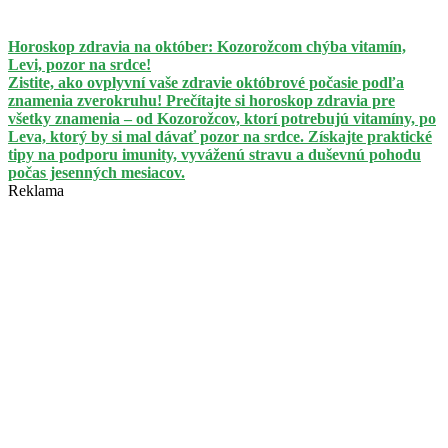
Horoskop zdravia na október: Kozorožcom chýba vitamín,
Levi, pozor na srdce!
Zistite, ako ovplyvní vaše zdravie októbrové počasie podľa
znamenia zverokruhu! Prečítajte si horoskop zdravia pre
všetky znamenia – od Kozorožcov, ktorí potrebujú vitamíny, po
Leva, ktorý by si mal dávať pozor na srdce. Získajte praktické
tipy na podporu imunity, vyváženú stravu a duševnú pohodu
počas jesenných mesiacov.
Reklama