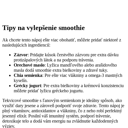
Tipy na vylepšenie smoothie
Ak chcete tento nápoj ešte viac obohatiť, môžete pridať niektoré z
nasledujúcich ingrediencií:
Zázvor
: Pridajte kúsok čerstvého zázvoru pre extra dávku
protizápalových látok a na podporu trávenia.
Orechové maslo
: Lyžica mandľového alebo arašidového
masla dodá smoothie extra bielkoviny a zdravé tuky.
Chia semienka
: Pre ešte viac vlákniny a omega-3 mastných
kyselín.
Grécky jogurt
: Pre extra bielkoviny a krémovú konzistenciu
môžete pridať lyžicu gréckeho jogurtu.
Tekvicové smoothie s ľanovým semienkom je ideálny spôsob, ako
využiť dary jesene a zároveň podporiť svoje zdravie. Tento nápoj je
plný vitamínov, antioxidantov a vlákniny, čo z neho robí perfektný
jesenný elixír. Posilní váš imunitný systém, podporí trávenie,
detoxikuje telo a dodá vám energiu na zvládnutie každodenných
výziev.