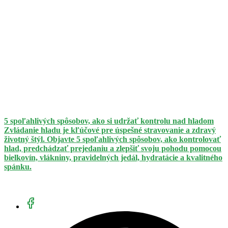
5 spoľahlivých spôsobov, ako si udržať kontrolu nad hladom
Zvládanie hladu je kľúčové pre úspešné stravovanie a zdravý
životný štýl. Objavte 5 spoľahlivých spôsobov, ako kontrolovať
hlad, predchádzať prejedaniu a zlepšiť svoju pohodu pomocou
bielkovín, vlákniny, pravidelných jedál, hydratácie a kvalitného
spánku.