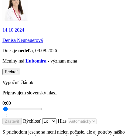
14.10.2024
Denisa Neupauerová
Dnes je
nedeľa
, 09.08.2026
Meniny má
Ľubomíra
- význam mena
Prehrať
Vypočuť článok
Pripravujem slovenský hlas...
0:00
--:--
Rýchlosť
Hlas
Zastaviť
S príchodom jesene sa mení nielen počasie, ale aj potreby nášho