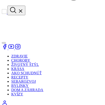
ZDRAVIE
CHOROBY
ŽIVOTNÝ ŠTÝL
KRÁSA
AKO SCHUDNÚŤ
RECEPTY
SEBAROZVOJ
BYLINKY
DOM A ZÁHRADA
KVÍZY