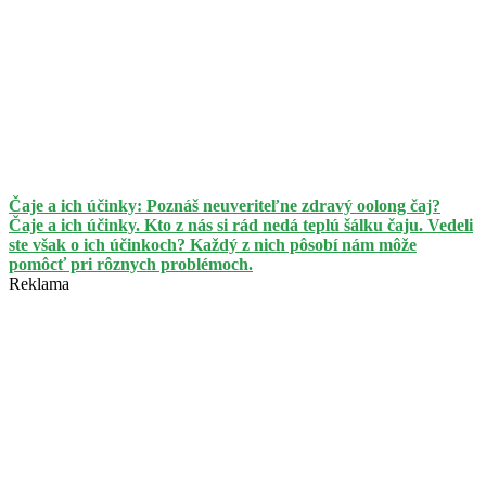
Čaje a ich účinky: Poznáš neuveriteľne zdravý oolong čaj?
Čaje a ich účinky. Kto z nás si rád nedá teplú šálku čaju. Vedeli
ste však o ich účinkoch? Každý z nich pôsobí nám môže
pomôcť pri rôznych problémoch.
Reklama