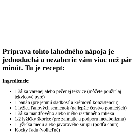
Príprava tohto lahodného nápoja je
jednoduchá a nezaberie vám viac než pár
minút. Tu je recept:
Ingrediencie
:
1 šálka varenej alebo pečenej tekvice (môžete použiť aj
tekvicové pyré)
1 banán (pre jemnú sladkosť a krémovú konzistenciu)
1 lyžica ľanových semienok (najlepšie čerstvo pomletých)
1 šálka mandľového alebo iného rastlinného mlieka
1/2 lyžičky škorice (pre zahriatie a podporu metabolizmu)
1 lyžička medu alebo javorového sirupu (podľa chuti)
Kocky ľadu (voliteľné)