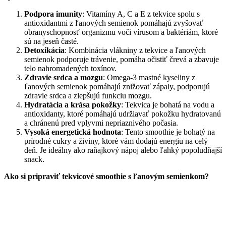
Podpora imunity
: Vitamíny A, C a E z tekvice spolu s
antioxidantmi z ľanových semienok pomáhajú zvyšovať
obranyschopnosť organizmu voči vírusom a baktériám, ktoré
sú na jeseň časté.
Detoxikácia
: Kombinácia vlákniny z tekvice a ľanových
semienok podporuje trávenie, pomáha očistiť črevá a zbavuje
telo nahromadených toxínov.
Zdravie srdca a mozgu
: Omega-3 mastné kyseliny z
ľanových semienok pomáhajú znižovať zápaly, podporujú
zdravie srdca a zlepšujú funkciu mozgu.
Hydratácia a krása pokožky
: Tekvica je bohatá na vodu a
antioxidanty, ktoré pomáhajú udržiavať pokožku hydratovanú
a chránenú pred vplyvmi nepriaznivého počasia.
Vysoká energetická hodnota
: Tento smoothie je bohatý na
prírodné cukry a živiny, ktoré vám dodajú energiu na celý
deň. Je ideálny ako raňajkový nápoj alebo ľahký popoludňajší
snack.
Ako si pripraviť tekvicové smoothie s ľanovým semienkom?