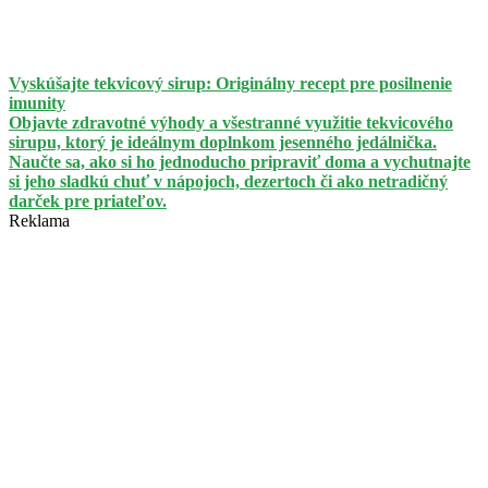
Vyskúšajte tekvicový sirup: Originálny recept pre posilnenie
imunity
Objavte zdravotné výhody a všestranné využitie tekvicového
sirupu, ktorý je ideálnym doplnkom jesenného jedálnička.
Naučte sa, ako si ho jednoducho pripraviť doma a vychutnajte
si jeho sladkú chuť v nápojoch, dezertoch či ako netradičný
darček pre priateľov.
Reklama