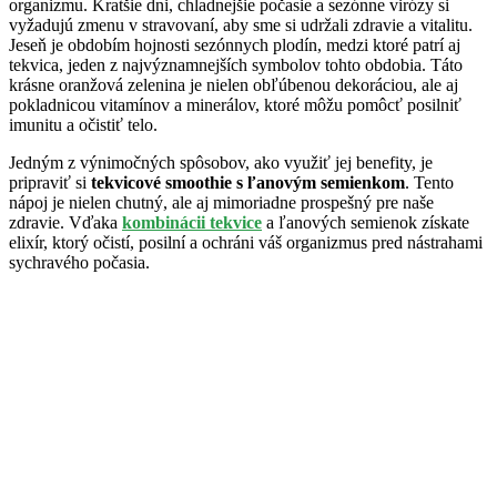
organizmu. Kratšie dni, chladnejšie počasie a sezónne virózy si
vyžadujú zmenu v stravovaní, aby sme si udržali zdravie a vitalitu.
Jeseň je obdobím hojnosti sezónnych plodín, medzi ktoré patrí aj
tekvica, jeden z najvýznamnejších symbolov tohto obdobia. Táto
krásne oranžová zelenina je nielen obľúbenou dekoráciou, ale aj
pokladnicou vitamínov a minerálov, ktoré môžu pomôcť posilniť
imunitu a očistiť telo.
Jedným z výnimočných spôsobov, ako využiť jej benefity, je
pripraviť si
tekvicové smoothie s ľanovým semienkom
. Tento
nápoj je nielen chutný, ale aj mimoriadne prospešný pre naše
zdravie. Vďaka
kombinácii tekvice
a ľanových semienok získate
elixír, ktorý očistí, posilní a ochráni váš organizmus pred nástrahami
sychravého počasia.