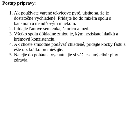
Postup prípravy
:
Ak používate varené tekvicové pyré, uistite sa, že je
dostatočne vychladené. Pridajte ho do mixéra spolu s
banánom a mandľovým mliekom.
Pridajte ľanové semienka, škoricu a med.
Všetko spolu dôkladne zmixujte, kým nezískate hladkú a
krémovú konzistenciu.
Ak chcete smoothie podávať chladené, pridajte kocky ľadu a
ešte raz krátko premiešajte.
Nalejte do pohára a vychutnajte si váš jesenný elixír plný
zdravia.