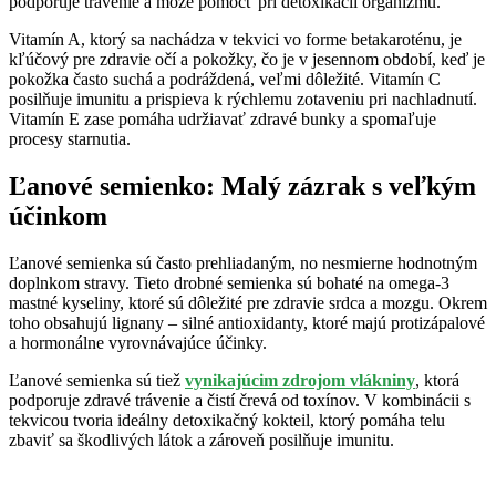
podporuje trávenie a môže pomôcť pri detoxikácii organizmu.
Vitamín A, ktorý sa nachádza v tekvici vo forme betakaroténu, je
kľúčový pre zdravie očí a pokožky, čo je v jesennom období, keď je
pokožka často suchá a podráždená, veľmi dôležité. Vitamín C
posilňuje imunitu a prispieva k rýchlemu zotaveniu pri nachladnutí.
Vitamín E zase pomáha udržiavať zdravé bunky a spomaľuje
procesy starnutia.
Ľanové semienko: Malý zázrak s veľkým
účinkom
Ľanové semienka sú často prehliadaným, no nesmierne hodnotným
doplnkom stravy. Tieto drobné semienka sú bohaté na omega-3
mastné kyseliny, ktoré sú dôležité pre zdravie srdca a mozgu. Okrem
toho obsahujú lignany – silné antioxidanty, ktoré majú protizápalové
a hormonálne vyrovnávajúce účinky.
Ľanové semienka sú tiež
vynikajúcim zdrojom vlákniny
, ktorá
podporuje zdravé trávenie a čistí črevá od toxínov. V kombinácii s
tekvicou tvoria ideálny detoxikačný kokteil, ktorý pomáha telu
zbaviť sa škodlivých látok a zároveň posilňuje imunitu.