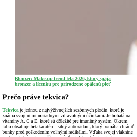
Blonzer: Make-up trend leta 2026, ktorý spája
bronzer a lícenku pre prirodzene opálenú pleť
Prečo práve tekvica?
Tekvica
je jednou z najvýživnejších sezónnych plodín, ktorá je
známa svojimi mimoriadnymi zdravotnými účinkami. Je bohatá na
vitamíny A, C a E, ktoré sú dôležité pre imunitný systém. Okrem
toho obsahuje betakarotén – silný antioxidant, ktorý pomáha chrániť
bunky pred poškodením voľnými radikálmi. Vďaka svojej vláknine