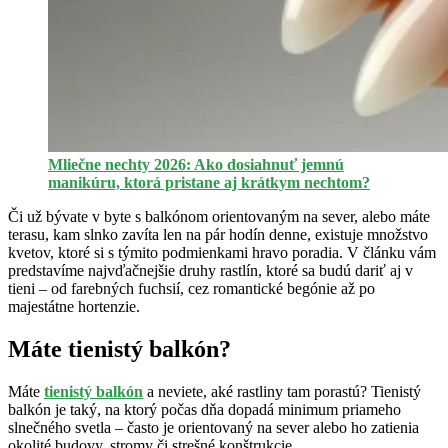
Mliečne nechty 2026: Ako dosiahnuť jemnú
manikúru, ktorá pristane aj krátkym nechtom?
Či už bývate v byte s balkónom orientovaným na sever, alebo máte
terasu, kam slnko zavíta len na pár hodín denne, existuje množstvo
kvetov, ktoré si s týmito podmienkami hravo poradia. V článku vám
predstavíme najvďačnejšie druhy rastlín, ktoré sa budú dariť aj v
tieni – od farebných fuchsií, cez romantické begónie až po
majestátne hortenzie.
Máte tienistý balkón?
Máte
tienistý balkón
a neviete, aké rastliny tam porastú? Tienistý
balkón je taký, na ktorý počas dňa dopadá minimum priameho
slnečného svetla – často je orientovaný na sever alebo ho zatienia
okolité budovy, stromy či strešné konštrukcie.