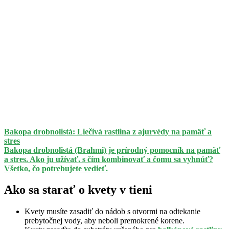
Bakopa drobnolistá: Liečivá rastlina z ajurvédy na pamäť a
stres
Bakopa drobnolistá (Brahmi) je prírodný pomocník na pamäť
a stres. Ako ju užívať, s čím kombinovať a čomu sa vyhnúť?
Všetko, čo potrebujete vedieť.
Ako sa starať o kvety v tieni
Kvety musíte zasadiť do nádob s otvormi na odtekanie
prebytočnej vody, aby neboli premokrené korene.