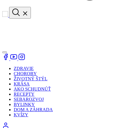
ZDRAVIE
CHOROBY
ŽIVOTNÝ ŠTÝL
KRÁSA
AKO SCHUDNÚŤ
RECEPTY
SEBAROZVOJ
BYLINKY
DOM A ZÁHRADA
KVÍZY