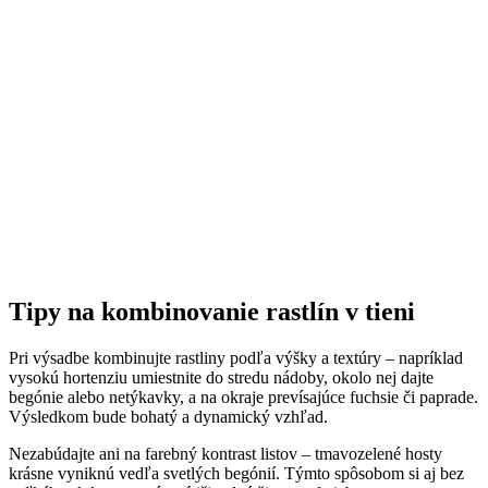
Tipy na kombinovanie rastlín v tieni
Pri výsadbe kombinujte rastliny podľa výšky a textúry – napríklad
vysokú hortenziu umiestnite do stredu nádoby, okolo nej dajte
begónie alebo netýkavky, a na okraje prevísajúce fuchsie či paprade.
Výsledkom bude bohatý a dynamický vzhľad.
Nezabúdajte ani na farebný kontrast listov – tmavozelené hosty
krásne vyniknú vedľa svetlých begónií. Týmto spôsobom si aj bez