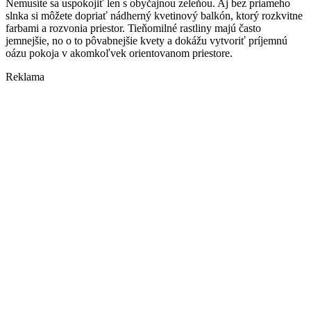
Nemusíte sa uspokojiť len s obyčajnou zeleňou. Aj bez priameho
slnka si môžete dopriať nádherný kvetinový balkón, ktorý rozkvitne
farbami a rozvonia priestor. Tieňomilné rastliny majú často
jemnejšie, no o to pôvabnejšie kvety a dokážu vytvoriť príjemnú
oázu pokoja v akomkoľvek orientovanom priestore.
Reklama