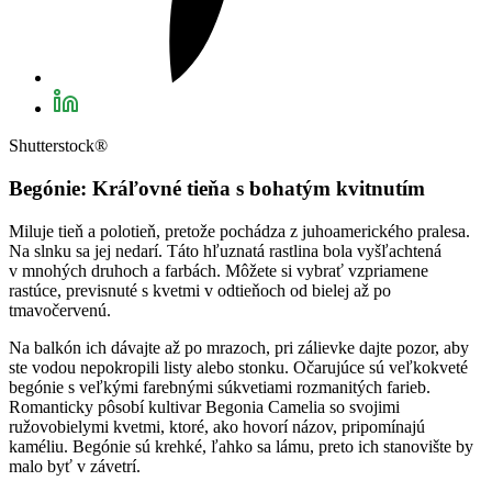
Shutterstock®
Begónie: Kráľovné tieňa s bohatým kvitnutím
Miluje tieň a polotieň, pretože pochádza z juhoamerického pralesa.
Na slnku sa jej nedarí. Táto hľuznatá rastlina bola vyšľachtená
v mnohých druhoch a farbách. Môžete si vybrať vzpriamene
rastúce, previsnuté s kvetmi v odtieňoch od bielej až po
tmavočervenú.
Na balkón ich dávajte až po mrazoch, pri zálievke dajte pozor, aby
ste vodou nepokropili listy alebo stonku. Očarujúce sú veľkokveté
begónie s veľkými farebnými súkvetiami rozmanitých farieb.
Romanticky pôsobí kultivar Begonia Camelia so svojimi
ružovobielymi kvetmi, ktoré, ako hovorí názov, pripomínajú
kaméliu. Begónie sú krehké, ľahko sa lámu, preto ich stanovište by
malo byť v závetrí.