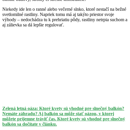
Niekedy ide len o ranné alebo večerné slnko, ktoré nestačí na bežné
svetlomilné rastliny. Napriek tomu má aj takýto priestor svoje
výhody – nedochádza tu k prehriatiu pôdy, rastliny netrpia suchom a
aj zálievka sa dá lepšie regulovať.
Zelená letná oáza: Ktoré kvety sú vhodné pre slnečný balkón?
Nemáte záhradu? Aj balkón sa môže stať oázou, v ktorej
môžete príjemne tráviť čas. Ktoré kvety sú vhodné pre slnečný
balkón sa dočítate v článku.