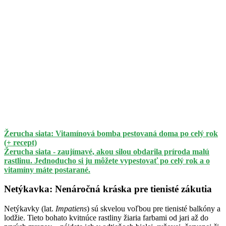
Žerucha siata: Vitamínová bomba pestovaná doma po celý rok
(+ recept)
Žerucha siata - zaujímavé, akou silou obdarila príroda malú
rastlinu. Jednoducho si ju môžete vypestovať po celý rok a o
vitamíny máte postarané.
Netýkavka: Nenáročná kráska pre tienisté zákutia
Netýkavky (lat.
Impatiens
) sú skvelou voľbou pre tienisté balkóny a
lodžie. Tieto bohato kvitnúce rastliny žiaria farbami od jari až do