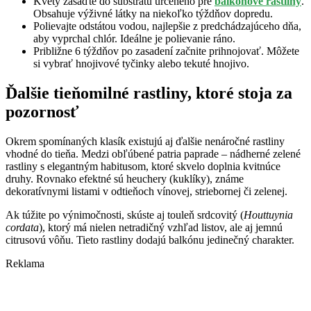
Kvety zasaďte do substrátu určeného pre
balkónové rastliny
.
Obsahuje výživné látky na niekoľko týždňov dopredu.
Polievajte odstátou vodou, najlepšie z predchádzajúceho dňa,
aby vyprchal chlór. Ideálne je polievanie ráno.
Približne 6 týždňov po zasadení začnite prihnojovať. Môžete
si vybrať hnojivové tyčinky alebo tekuté hnojivo.
Ďalšie tieňomilné rastliny, ktoré stoja za
pozornosť
Okrem spomínaných klasík existujú aj ďalšie nenáročné rastliny
vhodné do tieňa. Medzi obľúbené patria paprade – nádherné zelené
rastliny s elegantným habitusom, ktoré skvelo doplnia kvitnúce
druhy. Rovnako efektné sú heuchery (kuklíky), známe
dekoratívnymi listami v odtieňoch vínovej, striebornej či zelenej.
Ak túžite po výnimočnosti, skúste aj touleň srdcovitý (
Houttuynia
cordata
), ktorý má nielen netradičný vzhľad listov, ale aj jemnú
citrusovú vôňu. Tieto rastliny dodajú balkónu jedinečný charakter.
Reklama