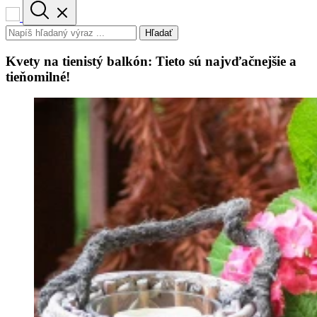
Hľadať
Kvety na tienistý balkón: Tieto sú najvďačnejšie a
tieňomilné!