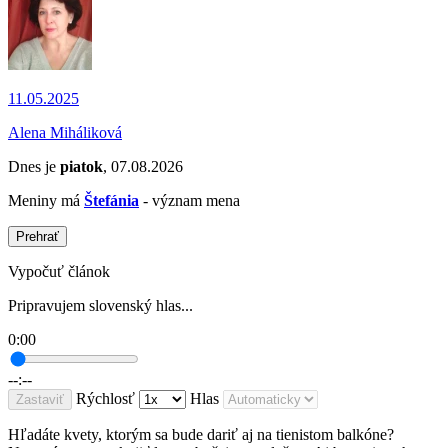
11.05.2025
Alena Miháliková
Dnes je
piatok
, 07.08.2026
Meniny má
Štefánia
- význam mena
Prehrať
Vypočuť článok
Pripravujem slovenský hlas...
0:00
--:--
Rýchlosť
Hlas
Zastaviť
Hľadáte kvety, ktorým sa bude dariť aj na tienistom balkóne?