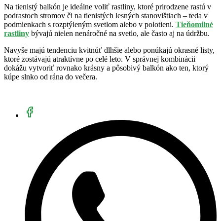
Na tienistý balkón je ideálne voliť rastliny, ktoré prirodzene rastú v
podrastoch stromov či na tienistých lesných stanovištiach – teda v
podmienkach s rozptýleným svetlom alebo v polotieni.
Tieňomilné
rastliny
bývajú nielen nenáročné na svetlo, ale často aj na údržbu.
Navyše majú tendenciu kvitnúť dlhšie alebo ponúkajú okrasné listy,
ktoré zostávajú atraktívne po celé leto. V správnej kombinácii
dokážu vytvoriť rovnako krásny a pôsobivý balkón ako ten, ktorý
kúpe slnko od rána do večera.