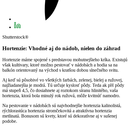
Shutterstock®
Hortenzie: Vhodné aj do nádob, nielen do záhrad
Hortenzie máme spojené s predstavou mohutnejšieho kríka. Existujú
však kultivary, ktoré možno pestovať v nádobách a hodia sa na
balkón orientovaný na východ s kratšou dobou slnečného svitu.
Aj keď sú pôsobivé vo všetkých farbách, zelenej, bielej a ružovej,
najžiadanejšia je modrá. Tú určuje kyslosť pôdy. Teda ak pH pôdy
má stupeň 4,5, čo dosiahnete aj roztokom síranu hlinitého, vaša
hortenzia, ktorá bola minulý rok ružová, môže kvitnúť namodro.
Na pestovanie v nádobách sú najvhodnejšie hortenzia kalinolistá,
rýchlorastúca hortenzia stromčekovitá a atraktívna hortenzia
metlinatá. Bonusom sú kvety, ktoré sú dekoratívne aj v sušenej
podobe.