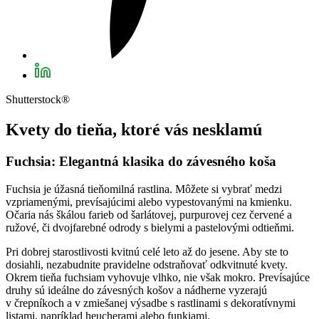
Shutterstock®
Kvety do tieňa, ktoré vás nesklamú
Fuchsia: Elegantná klasika do závesného koša
Fuchsia je úžasná tieňomilná rastlina. Môžete si vybrať medzi
vzpriamenými, prevísajúcimi alebo vypestovanými na kmienku.
Očaria nás škálou farieb od šarlátovej, purpurovej cez červené a
ružové, či dvojfarebné odrody s bielymi a pastelovými odtieňmi.
Pri dobrej starostlivosti kvitnú celé leto až do jesene. Aby ste to
dosiahli, nezabudnite pravidelne odstraňovať odkvitnuté kvety.
Okrem tieňa fuchsiam vyhovuje vlhko, nie však mokro. Prevísajúce
druhy sú ideálne do závesných košov a nádherne vyzerajú
v črepníkoch a v zmiešanej výsadbe s rastlinami s dekoratívnymi
listami, napríklad heucherami alebo funkiami.