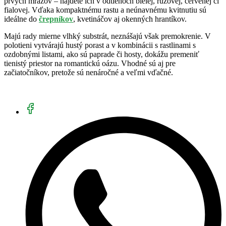
prvých mrazov – nájdete ich v odtieňoch bielej, ružovej, červenej či
fialovej. Vďaka kompaktnému rastu a neúnavnému kvitnutiu sú
ideálne do
črepníkov
, kvetináčov aj okenných hrantíkov.
Majú rady mierne vlhký substrát, neznášajú však premokrenie. V
polotieni vytvárajú hustý porast a v kombinácii s rastlinami s
ozdobnými listami, ako sú paprade či hosty, dokážu premeniť
tienistý priestor na romantickú oázu. Vhodné sú aj pre
začiatočníkov, pretože sú nenáročné a veľmi vďačné.