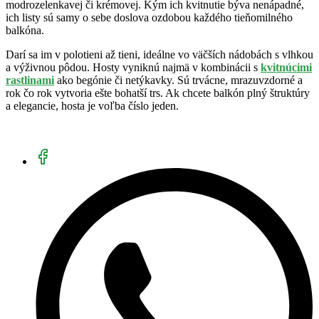
modrozelenkavej či krémovej. Kým ich kvitnutie býva nenápadné,
ich listy sú samy o sebe doslova ozdobou každého tieňomilného
balkóna.
Darí sa im v polotieni až tieni, ideálne vo väčších nádobách s vlhkou
a výživnou pôdou. Hosty vyniknú najmä v kombinácii s
kvitnúcimi
rastlinami
ako begónie či netýkavky. Sú trvácne, mrazuvzdorné a
rok čo rok vytvoria ešte bohatší trs. Ak chcete balkón plný štruktúry
a elegancie, hosta je voľba číslo jeden.