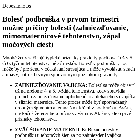
Depositphotos
Bolesť podbruška v prvom trimestri –
možné príčiny bolesti (zahniezďovanie,
mimomaternicové tehotenstvo, zápal
močových ciest)
Mnohé ženy začínajú typické príznaky gravidity pociťovať už v 5.
či 6. týždni tehotenstva, iné až neskôr. Bolesť v podbrušku, hoci
môže byť pre ženu v očakávaní stresujúca a môže vyvolávať strach
a obavy, patrí k bežným sprievodným príznakom gravidity.
ZAHNIEZĎOVANIE VAJÍČKA:
Bolesť sa môže objaviť
už na prelome 4. a 5. týždňa tehotenstva, kedy spravidla
prebieha zahniezďovanie oplodneného a deliaceho sa vajíčka
v sliznici maternice. Tento proces môže byť sprevádzaný
drobným špinením a jemnejšími kŕčmi v podbrušku. Avšak,
nie každá žena si tieto príznaky všimne. Ak áno, ide o prvé
príznaky tehotenstva.
ZVÄČŠOVANIE MATERNICE:
Bežné bolesti v
podbrušku u tehotných žien sa po zahniezdení vajíčka