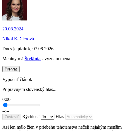
20.08.2024
Nikol Kaštierová
Dnes je
piatok
, 07.08.2026
Meniny má
Štefánia
- význam mena
Prehrať
Vypočuť článok
Pripravujem slovenský hlas...
0:00
--:--
Rýchlosť
Hlas
Zastaviť
Asi len málo žien v priebehu tehotenstva nečelí nejakým menším