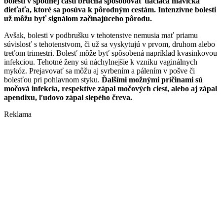
bolesti v spodnej časti brucha spôsobovať tlačiaca hlavička
dieťaťa, ktoré sa posúva k pôrodným cestám. Intenzívne bolesti
už môžu byť signálom začínajúceho pôrodu.
Avšak, bolesti v podbrušku v tehotenstve nemusia mať priamu
súvislosť s tehotenstvom, či už sa vyskytujú v prvom, druhom alebo
treťom trimestri.
Bolesť môže byť spôsobená napríklad kvasinkovou
infekciou. Tehotné ženy sú náchylnejšie k vzniku vaginálnych
mykóz. Prejavovať sa môžu aj svrbením a pálením v pošve či
bolesťou pri pohlavnom styku.
Ďalšími možnými príčinami sú
močová infekcia, respektíve zápal močových ciest, alebo aj zápal
apendixu, ľudovo zápal slepého čreva.
Reklama