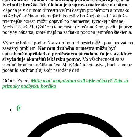
tvrdnutie bruška. Ich úlohou je príprava maternice na pôrod.
Zápcha je v druhom trimestri veľmi častým problémom a rovnako
môže byť príčinou miernejších bolestí v brušnej oblasti. Taktiež sa
miernejšie bolesti môžu objaviť po nadmernej fyzickej námahe.
Medzi 18. až 21. týždňom tehotenstva zvyčajne ženy pociťujú prvé
pohyby bábätka, ktoré majú na začiatku podobu jemného šteklenia.
Výrazné bolesti podbruška v druhom trimestri môžu poukazovať na
závažný problém.
Koncom druhého trimestra môžu byť
spôsobené napríklad aj predčasným pôrodom, čo je stav, ktorý
si vyžaduje okamžitú lekársku pomoc.
Vo všeobecnosti sa za
spodnú hranicu prežitia udáva 24. týždeň tehotenstva, hoci sa neraz
podarilo zachrániť aj skôr narodené deti.
Odporúčame:
Môže mať magnézium vedľajšie účinky? Toto sú
príznaky nadbytku horčíka