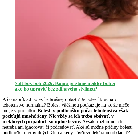
Soft box bob 2026: Komu pristane mäkký bob a
ako ho upraviť bez zdĺhavého stylingu?
A čo napríklad bolesť v brušnej oblasti? Je bolesť brucha v
tehotenstve normálna? Bolesť väčšinou poukazuje na to, že niečo
nie je v poriadku.
Bolesti v podbrušku počas tehotenstva však
pociťujú mnohé ženy. Nie vždy sa ich treba obávať, v
niektorých prípadoch sú úplne bežné.
Avšak, rozhodne ich
netreba ani ignorovať či podceňovať. Aké sú možné príčiny bolesti
podbruška u gravidných žien a kedy návštevu lekára neodkladať?