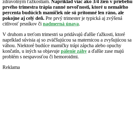
zdravotným ťažkostiam.
Napríklad viac ako 3/4 žien v priebehu
prvého trimestra trápia ranné nevoľnosti, ktoré u nemalého
percenta budúcich mamičiek nie sú prítomné len ráno, ale
pokojne aj celý deň.
Pre prvý trimester je typická aj zvýšená
citlivosť prsníkov či
nadmerná únava
.
V druhom a treťom trimestri sa pridávajú ďalšie ťažkosti, ktoré
napríklad súvisia aj so zväčšujúcou sa maternicou a zvyšujúcou sa
váhou. Niektoré budúce mamičky trápi zápcha alebo opuchy
končatín, u iných sa objavuje
pálenie záhy
a ďalšie zase majú
problém s nespavosťou či hemoroidmi.
Reklama