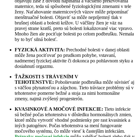
objavujú zase z dôvodu
napínania a väčšieho prekrvovania
maternice, teda sú spôsobené fyziologickými zmenami v tele
ženy. Naťahovanie maternicových väzov môže pripomínať
menštruačné bolesti. Objaviť sa môže nepríjemný tlak v
brušnej oblasti a bolesti krížov. U väčšiny žien je väz na
pravej strane kratší, preto sú bolesti lokalizované viac vpravo.
Mnoho žien ale pociťuje bolesti po celom podbrušku. Nemala
by to byť silná bolesť.
FYZICKÁ AKTIVITA:
Prechodné bolesti v danej oblasti
môže žena pociťovať po prudkom pohybe, vstavaní,
nadmernej fyzickej aktivite či dokonca po pohlavnom styku a
dosiahnutí orgazmu.
ŤAŽKOSTI S TRÁVENÍM V
TEHOTENSTVE:
Pobolievanie podbruška môže súvisieť aj
s väčšou plynatosťou a zápchou. Tieto tráviace problémy sú v
tehotenstve pomerne bežné a stoja za nimi hormonálne
zmeny, najmä zvýšený progesterón.
KVASINKOVÉ A MOČOVÉ INFEKCIE:
Tieto infekcie
sú bežné počas tehotenstva v dôsledku hormonálnych zmien,
ktoré môžu vytvoriť vhodné podmienky pre rast kvasiniek a
iných patogénov. Počas tehotenstva sa mení fungovanie
močového systému, čo môže viesť k častejším infekciám.
Príznaky močovej infekcie
môžu zahŕňať bolesti alebo tlak v