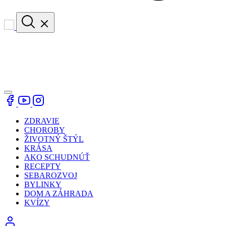
ZDRAVIE
CHOROBY
ŽIVOTNÝ ŠTÝL
KRÁSA
AKO SCHUDNÚŤ
RECEPTY
SEBAROZVOJ
BYLINKY
DOM A ZÁHRADA
KVÍZY