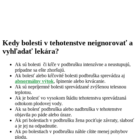
Kedy bolesti v tehotenstve neignorovať a
vyhľadať lekára?
Ak sú bolesti či kŕče v podbrušku intenzívne a neustupujú,
prípadne sa ešte zhoršujú.
Ak bolesť alebo kŕčovité bolesti podbruška sprevádza aj
abnormálny výtok
, špinenie alebo krvácanie.
Ak sú nepríjemné bolesti sprevádzané zvýšenou telesnou
teplotou.
Ak je bolesť vo vysokom štádiu tehotenstva sprevádzaná
odtokom plodovej vody.
Ak sa bolesť podbruška alebo nadbruška v tehotenstve
objavila po páde alebo úraze.
Ak pri bolestiach v podbrušku žena pociťuje závraty, slabosť
a je jej na odpadnutie.
Ak po bolestiach v podbrušku náhle cítite menej pohybov
plodu.