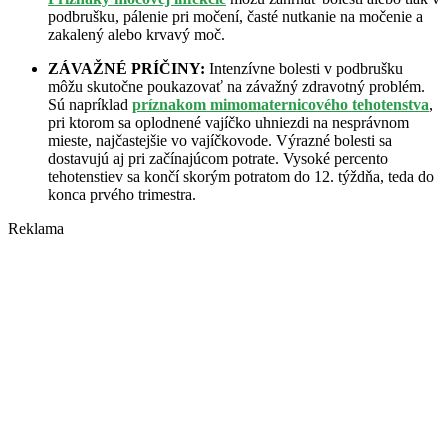
podbrušku, pálenie pri močení, časté nutkanie na močenie a
zakalený alebo krvavý moč.
ZÁVAŽNÉ PRÍČINY:
Intenzívne bolesti v podbrušku
môžu skutočne poukazovať na závažný zdravotný problém.
Sú napríklad
príznakom mimomaternicového tehotenstva
,
pri ktorom sa oplodnené vajíčko uhniezdi na nesprávnom
mieste, najčastejšie vo vajíčkovode. Výrazné bolesti sa
dostavujú aj pri začínajúcom potrate. Vysoké percento
tehotenstiev sa končí skorým potratom do 12. týždňa, teda do
konca prvého trimestra.
Reklama