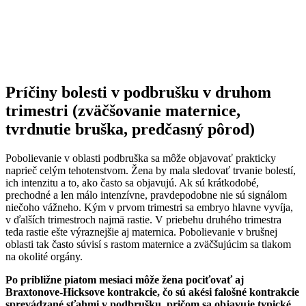
Príčiny bolesti v podbrušku v druhom
trimestri (zväčšovanie maternice,
tvrdnutie bruška, predčasný pôrod)
Pobolievanie v oblasti podbruška sa môže objavovať prakticky
naprieč celým tehotenstvom. Žena by mala sledovať trvanie bolestí,
ich intenzitu a to, ako často sa objavujú. Ak sú krátkodobé,
prechodné a len málo intenzívne, pravdepodobne nie sú signálom
niečoho vážneho. Kým v prvom trimestri sa embryo hlavne vyvíja,
v ďalších trimestroch najmä rastie. V priebehu druhého trimestra
teda rastie ešte výraznejšie aj maternica. Pobolievanie v brušnej
oblasti tak často súvisí s rastom maternice a zväčšujúcim sa tlakom
na okolité orgány.
Po približne piatom mesiaci môže žena pociťovať aj
Braxtonove-Hicksove kontrakcie, čo sú akési falošné kontrakcie
sprevádzané sťahmi v podbrušku, pričom sa objavuje typické